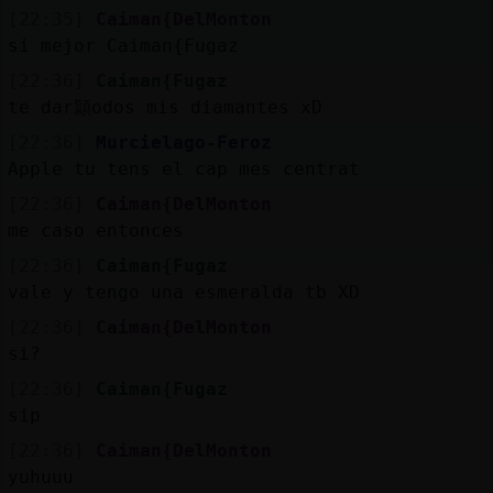
[22:35]
Caiman{DelMonton
si mejor Caiman{Fugaz
[22:36]
Caiman{Fugaz
te dar頴odos mis diamantes xD
[22:36]
Murcielago-Feroz
Apple tu tens el cap mes centrat
[22:36]
Caiman{DelMonton
me caso entonces
[22:36]
Caiman{Fugaz
vale y tengo una esmeralda tb XD
[22:36]
Caiman{DelMonton
si?
[22:36]
Caiman{Fugaz
sip
[22:36]
Caiman{DelMonton
yuhuuu