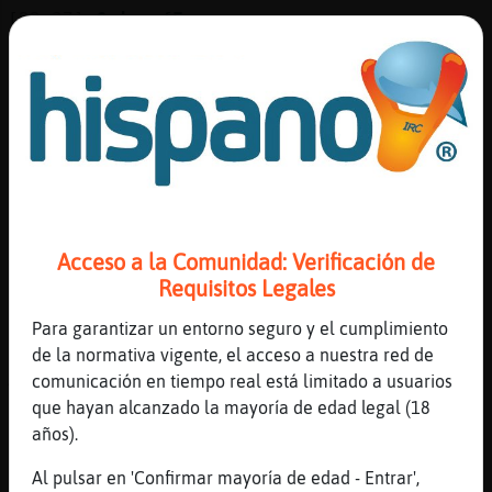
[22:37]
Caiman{Fugaz
[Caiman{DelMonton] te dar頴odo mi sueldo y
tu me das lo que creas para mis gastos
[22:37]
Caiman{Fugaz
gasto poco
[22:37]
Caiman{DelMonton
te dale un cepillo
[22:37]
Murcielago-Feroz
Es nota que ets madur apple
Acceso a la Comunidad: Verificación de
Requisitos Legales
[22:37]
Caiman{Fugaz
para?
Para garantizar un entorno seguro y el cumplimiento
[22:37]
Murcielago-Feroz
de la normativa vigente, el acceso a nuestra red de
Ajajakaaa
comunicación en tiempo real está limitado a usuarios
que hayan alcanzado la mayoría de edad legal (18
[22:37]
Caiman{DelMonton
años).
para q de noche toques algo con pelos
[22:37]
Caiman{Fugaz
Al pulsar en 'Confirmar mayoría de edad - Entrar',