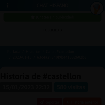
CHAT HISPANO
¡Chatea sin publicidad!
PUBLICIDAD
Iniciar
sesión
Portada
Historias
Canal #castellon
2023-01-15
63c4a29340f9b441332602b8
¡Chatea
sin
publici
Historia de #castellon
15/01/2023 22:32
580 visitas
Crear
una
Reportar
Historia anterior
cuenta