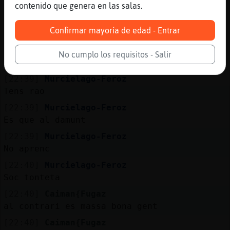
😃
contenido que genera en las salas.
[22:39]
Caiman{Fugaz
Confirmar mayoría de edad - Entrar
tipic del chat
[22:39]
Murcielago-Feroz
No cumplo los requisitos - Salir
Sisi
[22:39]
Murcielago-Feroz
Tens rao
[22:39]
Murcielago-Feroz
Es que al damunt
[22:39]
Murcielago-Feroz
No aprenc
[22:40]
Murcielago-Feroz
Soc tonteta
[22:40]
Caiman{Fugaz
al contrari es massa bona gent
[22:40]
Caiman{Fugaz