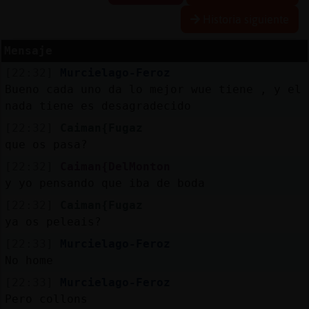
Historia siguiente
Mensaje
Reserva
[22:32]
Murcielago-Feroz
alias
Bueno cada uno da lo mejor wue tiene , y el
nada tiene es desagradecido
[22:32]
Caiman{Fugaz
Actuali
que os pasa?
contras
[22:32]
Caiman{DelMonton
y yo pensando que iba de boda
[22:32]
Caiman{Fugaz
Actuali
ya os peleais?
IP
[22:33]
Murcielago-Feroz
virtual
No home
[22:33]
Murcielago-Feroz
Pero collons