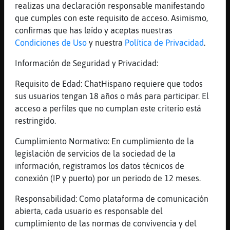
JaJaJaJaJaJaJaJaJaJa
realizas una declaración responsable manifestando
que cumples con este requisito de acceso. Asimismo,
[22:38]
Murcielago-Feroz
confirmas que has leído y aceptas nuestras
Tot lo altres crios sonats
Condiciones de Uso
y nuestra
Política de Privacidad
.
[22:38]
Murcielago-Feroz
Jaajjajaaa
Información de Seguridad y Privacidad:
[22:38]
Caiman{Fugaz
Requisito de Edad: ChatHispano requiere que todos
[Murcielago-Feroz] no t'enfadis
sus usuarios tengan 18 años o más para participar. El
[22:38]
Murcielago-Feroz
acceso a perfiles que no cumplan este criterio está
Nooo pero et portes be amb una persona
restringido.
[22:38]
Murcielago-Feroz
Cumplimiento Normativo: En cumplimiento de la
I zasca!!
legislación de servicios de la sociedad de la
[22:39]
Caiman{Fugaz
información, registramos los datos técnicos de
XD
conexión (IP y puerto) por un periodo de 12 meses.
[22:39]
Murcielago-Feroz
Responsabilidad: Como plataforma de comunicación
Patada al cul
abierta, cada usuario es responsable del
[22:39]
Murcielago-Feroz
cumplimiento de las normas de convivencia y del