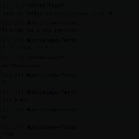
Mis
[22:33]
Caiman{Fugaz
blogs
nada de bodas os arrejuntais y ya xD
[22:33]
Murcielago-Feroz
Tractes be a una persona
Mis
[22:33]
Murcielago-Feroz
foros
I et dona coçes
[22:33]
Caiman{Fugaz
ainsssssssss
Registr
[22:34]
Murcielago-Feroz
un
Si
canal
[22:34]
Murcielago-Feroz
Una kaka
[22:34]
Murcielago-Feroz
😃
Más
gestion
[22:34]
Murcielago-Feroz
Clar