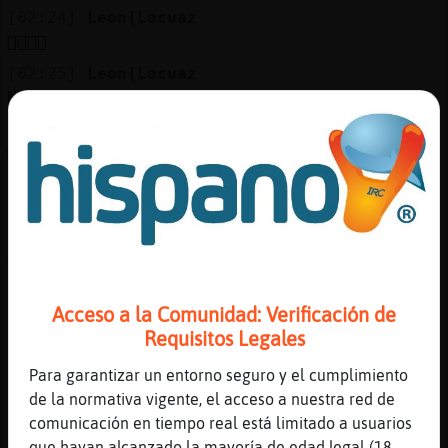
Mis
[02:24]
Leon{Locuaz
blogs
👌🏻🤟🏼
[02:25]
Leon{Locuaz
No se puede confiar ya de hoy en día
Mis
[02:25]
Cabra\ConTimidez
foros
Menos si est᳠con sensi el yo ki
[02:26]
Cabra\ConTimidez
Con la n en el medio
Registr
[02:26]
Cabra\ConTimidez
un
Vamos a por pasteles que es nit de festa
canal
[02:26]
Cabra\ConTimidez
Acceso a la Comunidad: Verificación de
Nit de San Antoni
Requisitos Legales
[02:27]
Cabra\ConTimidez
Para garantizar un entorno seguro y el cumplimiento
Si muy triste y muy cierto
Más
de la normativa vigente, el acceso a nuestra red de
gestion
[02:27]
Leon{Locuaz
comunicación en tiempo real está limitado a usuarios
En este chat conoci la mayor gentuza k
que hayan alcanzado la mayoría de edad legal (18