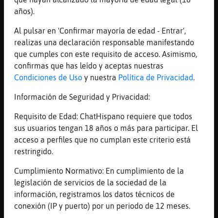
podia conocer
años).
[02:27]
Cabra\ConTimidez
Al pulsar en 'Confirmar mayoría de edad - Entrar',
Y as�caba un@ despu鳠jaja
realizas una declaración responsable manifestando
[02:28]
Cabra\ConTimidez
que cumples con este requisito de acceso. Asimismo,
Con aigua forta
confirmas que has leído y aceptas nuestras
[02:28]
Cabra\ConTimidez
Condiciones de Uso
y nuestra
Política de Privacidad
.
Pero forta I forta
Información de Seguridad y Privacidad:
[02:29]
CobayaDebil
Buenas CocodriloConTimidez! Usuario Super
Requisito de Edad: ChatHispano requiere que todos
V.I.P. del bot.
sus usuarios tengan 18 años o más para participar. El
acceso a perfiles que no cumplan este criterio está
[02:30]
Leon{Locuaz
restringido.
No sé a quien quieren engañar pero a mi no
[02:30]
CocodriloConTimidez
Cumplimiento Normativo: En cumplimiento de la
.ruleta.suerte
legislación de servicios de la sociedad de la
información, registramos los datos técnicos de
[02:30]
CobayaDebil
conexión (IP y puerto) por un periodo de 12 meses.
CocodriloConTimidez rueda la Ruleta de la