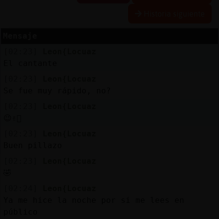
Historia siguiente
Mensaje
Reserva
[02:23]
Leon{Locuaz
alias
El cantante
[02:23]
Leon{Locuaz
Se fue muy rápido, no?
Actuali
[02:23]
Leon{Locuaz
contras
😉✌🏼
[02:23]
Leon{Locuaz
Buen pillazo
Actuali
[02:23]
Leon{Locuaz
IP
🤣
virtual
[02:24]
Leon{Locuaz
Ya me hice la noche por si me lees en
público