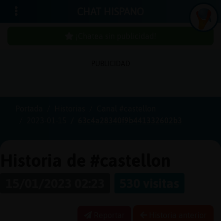
CHAT HISPANO
¡Chatea sin publicidad!
PUBLICIDAD
Iniciar
sesión
Portada
Historias
Canal #castellon
2023-01-15
63c4a28340f9b441332602b3
¡Chatea
sin
publici
Historia de #castellon
15/01/2023 02:23
530 visitas
Crear
una
Reportar
Historia anterior
cuenta