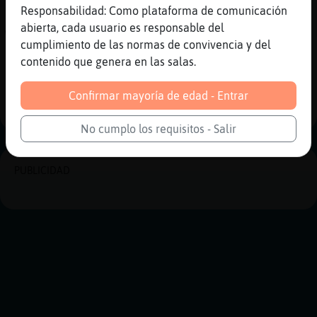
Suerte, y se para en ..... 10.000.000 ,
Responsabilidad: Como plataforma de comunicación
CocodriloConTimidez gana 10.000.000
abierta, cada usuario es responsable del
Winiuros.
cumplimiento de las normas de convivencia y del
contenido que genera en las salas.
Reportar
Historia anterior
Confirmar mayoría de edad - Entrar
Historia siguiente
No cumplo los requisitos - Salir
PUBLICIDAD