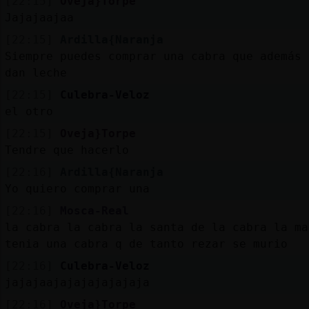
[22:15]
Oveja}Torpe
Jajajaajaa
[22:15]
Ardilla{Naranja
Siempre puedes comprar una cabra que además 
dan leche
[22:15]
Culebra-Veloz
el otro
[22:15]
Oveja}Torpe
Tendre que hacerlo
[22:16]
Ardilla{Naranja
Yo quiero comprar una
[22:16]
Mosca-Real
la cabra la cabra la santa de la cabra la ma
tenia una cabra q de tanto rezar se murio
[22:16]
Culebra-Veloz
jajajaajajajajajajaja
[22:16]
Oveja}Torpe