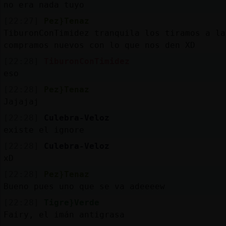
no era nada tuyo
[22:27]
Pez}Tenaz
TiburonConTimidez tranquila los tiramos a la
compramos nuevos con lo que nos den XD
[22:28]
TiburonConTimidez
eso
[22:28]
Pez}Tenaz
Jajajaj
[22:28]
Culebra-Veloz
existe el ignore
[22:28]
Culebra-Veloz
xD
[22:28]
Pez}Tenaz
Bueno pues uno que se va adeeeew
[22:28]
Tigre}Verde
Fairy, el imán antigrasa