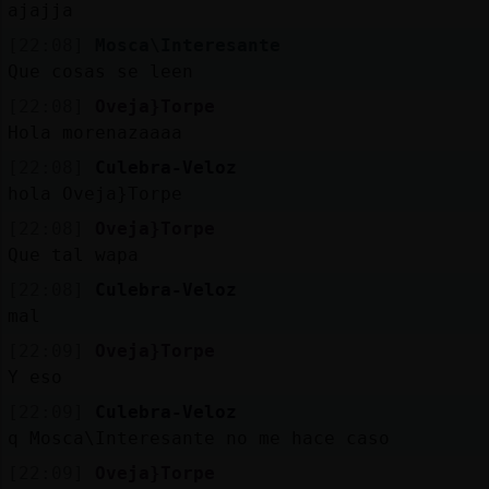
b
s
ajajja
[22:08]
Mosca\Interesante
Que cosas se leen
M
is
ro
[22:08]
Oveja}Torpe
fo
s
Hola morenazaaaa
[22:08]
Culebra-Veloz
hola Oveja}Torpe
R
e
g
istra
r
n
n
a
[22:08]
Oveja}Torpe
u
Que tal wapa
ca
l
[22:08]
Culebra-Veloz
mal
[22:09]
Oveja}Torpe
M
á
s
e
stio
n
e
Y eso
g
s
[22:09]
Culebra-Veloz
q Mosca\Interesante no me hace caso
[22:09]
Oveja}Torpe