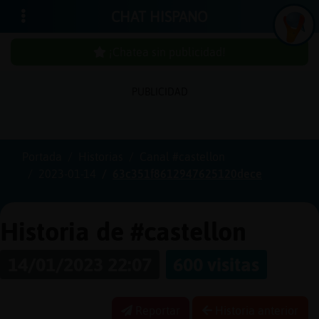
CHAT HISPANO
¡Chatea sin publicidad!
PUBLICIDAD
In
icia
r
sió
n
se
Portada
Historias
Canal #castellon
2023-01-14
63c351f8612947625120dece
¡C
h
a
te
a
sin
u
b
licid
a
d
p
!
Historia de #castellon
14/01/2023 22:07
600 visitas
C
re
a
r
n
a
e
n
ta
u
cu
Reportar
Historia anterior