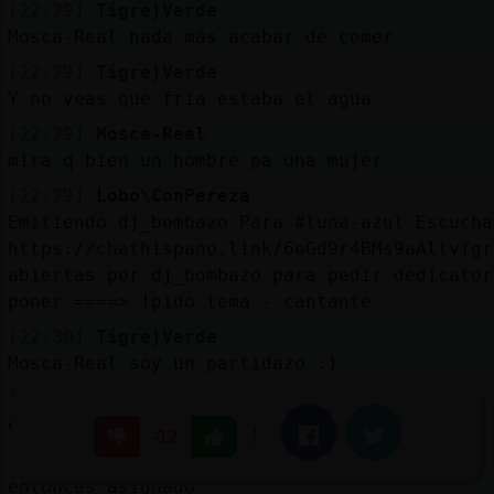
[22:29]
Tigre}Verde
Mosca-Real nada más acabar de comer
[22:29]
Tigre}Verde
Y no veas que fría estaba el agua
[22:29]
Mosca-Real
mira q bien un hombre pa una mujer
[22:29]
Lobo\ConPereza
Emitiendo dj_bombazo Para #luna-azul Escucha
https://chathispano.link/6oGd9r4BMs9aAllvfgr
abiertas por dj_bombazo para pedir dedicator
poner ====> !pido tema - cantante
[22:30]
Tigre}Verde
Mosca-Real soy un partidazo :)
[22:30]
Mosca-Real
q bien
|
Facebook
Twitter
-12
[22:30]
Mosca-Real
entonces asignado