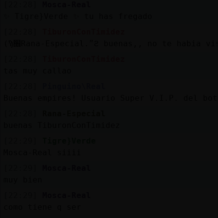
[22:28]
Mosca-Real
✨ Tigre}Verde ✨ tu has fregado
[22:28]
TiburonConTimidez
(Ϡ׮Rana-Especial.״ϩ buenas,, no te habia 
[22:28]
TiburonConTimidez
tas muy callao
[22:28]
Pinguino\Real
Buenas empires! Usuario Super V.I.P. del bot
[22:28]
Rana-Especial
buenas TiburonConTimidez
[22:29]
Tigre}Verde
Mosca-Real siiii
[22:29]
Mosca-Real
muy bien
[22:29]
Mosca-Real
como tiene q ser