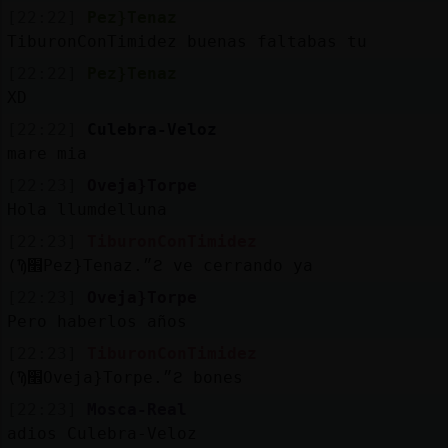
[22:22]
Pez}Tenaz
TiburonConTimidez buenas faltabas tu
[22:22]
Pez}Tenaz
XD
[22:22]
Culebra-Veloz
mare mia
[22:23]
Oveja}Torpe
Hola llumdelluna
[22:23]
TiburonConTimidez
(Ϡ׮Pez}Tenaz.״ϩ ve cerrando ya
[22:23]
Oveja}Torpe
Pero haberlos años
[22:23]
TiburonConTimidez
(Ϡ׮Oveja}Torpe.״ϩ bones
[22:23]
Mosca-Real
adios Culebra-Veloz