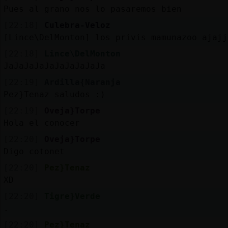
Pues al grano nos lo pasaremos bien
[22:18]
Culebra-Veloz
[Lince\DelMonton] los privis mamunazoo ajajj
[22:18]
Lince\DelMonton
JaJaJaJaJaJaJaJaJaJa
[22:19]
Ardilla{Naranja
Pez}Tenaz saludos :)
[22:19]
Oveja}Torpe
Hola el conocer
[22:20]
Oveja}Torpe
Digo cotonet
[22:20]
Pez}Tenaz
XD
[22:20]
Tigre}Verde
.
[22:20]
Pez}Tenaz