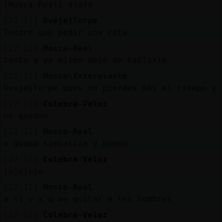
[Mosca-Real] ajaja
[22:11]
Oveja}Torpe
Tendré que pedir una cita
[22:11]
Mosca-Real
tanto q ya mismo dejo de hablarte
[22:11]
Mosca\Interesante
Oveja}Torpe pues no pierdas más el tiempo y 
[22:11]
Culebra-Veloz
no quedan
[22:11]
Mosca-Real
x guapa simpatica y bombo
[22:11]
Culebra-Veloz
jojojojo
[22:11]
Mosca-Real
a si y x q me quitar a los hombres
[22:11]
Culebra-Veloz