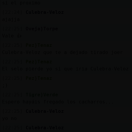
si el proximo
[22:24]
Culebra-Veloz
ajajja
[22:25]
Oveja}Torpe
Vale 👍
[22:25]
Pez}Tenaz
Culebra-Veloz que te a dejado tirado joer
[22:25]
Pez}Tenaz
El selo pierde yo si que iria Culebra-Veloz
[22:25]
Pez}Tenaz
;)
[22:25]
Tigre}Verde
Espero hayáis fregado los cacharros...
[22:25]
Culebra-Veloz
yo no
[22:25]
Culebra-Veloz