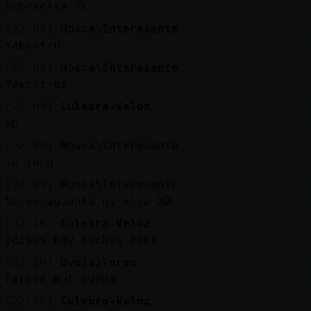
Pobrecita 😔
[22:09]
Mosca\Interesante
Yabestru
[22:09]
Mosca\Interesante
Yavestruz
[22:09]
Culebra-Veloz
xD
[22:09]
Mosca\Interesante
Ta loca
[22:09]
Mosca\Interesante
No se aguanta ni ella XD
[22:10]
Culebra-Veloz
gaises hay muchos aqui
[22:10]
Oveja}Torpe
Parece mut buena
[22:10]
Culebra-Veloz