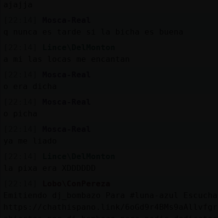
ajajja
[22:14]
Mosca-Real
q nunca es tarde si la bicha es buena
[22:14]
Lince\DelMonton
a mi las locas me encantan
[22:14]
Mosca-Real
o era dicha
[22:14]
Mosca-Real
o picha
[22:14]
Mosca-Real
ya me liado
[22:14]
Lince\DelMonton
la pixa era XDDDDDD
[22:14]
Lobo\ConPereza
Emitiendo dj_bombazo Para #luna-azul Escucha
https://chathispano.link/6oGd9r4BMs9aAllvfgr