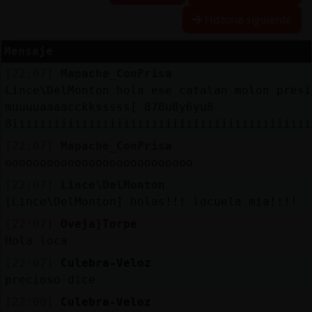
Historia siguiente
R
e
se
rva
r
lia
Mensaje
a
s
[22:07]
Mapache_ConPrisa
Lince\DelMonton hola ese catalan molon presi
muuuuaaaacckksssss[ 878u8y6yu8
8iiiiiiiiiiiiiiiiiiiiiiiiiiiiiiiiiiiiiiiiiii
A
ctu
a
liza
r
n
tra
se
ñ
a
co
[22:07]
Mapache_ConPrisa
ooooooooooooooooooooooooooo
[22:07]
Lince\DelMonton
[Lince\DelMonton] holas!!! locuela mia!!!!
A
ctu
a
liza
r
virtu
a
IP
[22:07]
Oveja}Torpe
l
Hola loca
[22:07]
Culebra-Veloz
precioso dice
M
is
lo
g
[22:08]
Culebra-Veloz