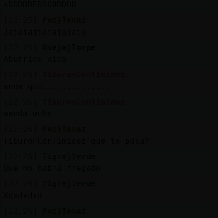
xDDDDDDDDDDDDDD
[22:25]
Pez}Tenaz
Jajajajjajajajaja
[22:25]
Oveja}Torpe
Aburrido xica
[22:26]
TiburonConTimidez
anda que..............
[22:26]
TiburonConTimidez
manda webs
[22:26]
Pez}Tenaz
TiburonConTimidez que te pasa?
[22:26]
Tigre}Verde
Que no habrá fregado
[22:26]
Tigre}Verde
Xdxdxdxd
[22:26]
Pez}Tenaz