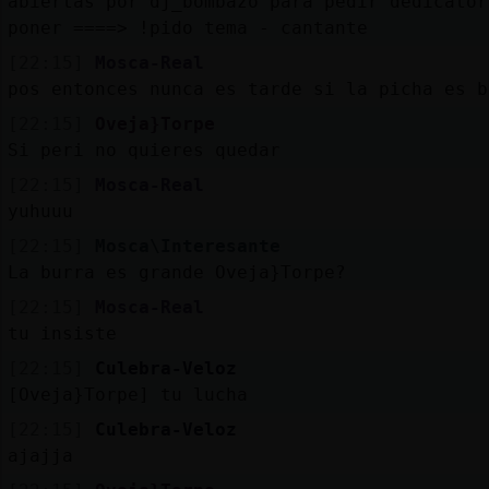
abiertas por dj_bombazo para pedir dedicator
poner ====> !pido tema - cantante
[22:15]
Mosca-Real
pos entonces nunca es tarde si la picha es b
[22:15]
Oveja}Torpe
Si peri no quieres quedar
[22:15]
Mosca-Real
yuhuuu
[22:15]
Mosca\Interesante
La burra es grande Oveja}Torpe?
[22:15]
Mosca-Real
tu insiste
[22:15]
Culebra-Veloz
[Oveja}Torpe] tu lucha
[22:15]
Culebra-Veloz
ajajja