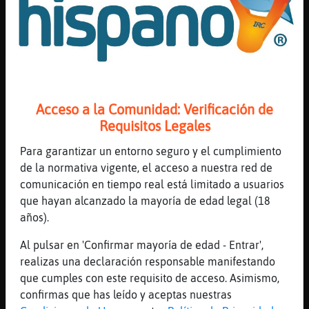
Con un gallu
[22:17]
Oveja}Torpe
Morenaza solo pedí una cita nada más
[22:17]
Ardilla{Naranja
Que el gallu se cepille les pites
Acceso a la Comunidad: Verificación de
[22:17]
Mosca-Real
Requisitos Legales
dale una oportunidad al chaval
[22:17]
Culebra-Veloz
Para garantizar un entorno seguro y el cumplimiento
[Oveja}Torpe] ahora en serio....soy un poco 
de la normativa vigente, el acceso a nuestra red de
comunicación en tiempo real está limitado a usuarios
[22:17]
Mosca\Interesante
que hayan alcanzado la mayoría de edad legal (18
Miente
años).
[22:17]
Oveja}Torpe
No pasa nada
Al pulsar en 'Confirmar mayoría de edad - Entrar',
realizas una declaración responsable manifestando
[22:17]
Pez}Tenaz
que cumples con este requisito de acceso. Asimismo,
Morenazaaaa buenas cuanto tiempo
confirmas que has leído y aceptas nuestras
[22:17]
Pez}Tenaz