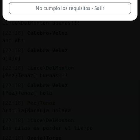
😊😋😋😋
No cumplo los requisitos - Salir
[22:18]
Pez}Tenaz
Lince\DelMonton buenas!!!
[22:18]
Culebra-Veloz
ahi ahi
[22:18]
Culebra-Veloz
ajajaj
[22:18]
Lince\DelMonton
[Pez}Tenaz] buenas!!!
[22:18]
Culebra-Veloz
[Pez}Tenaz] hola
[22:18]
Pez}Tenaz
Ardilla{Naranja holaaa
[22:18]
Lince\DelMonton
las citas es perder el tiempo
[22:18]
Oveja}Torpe