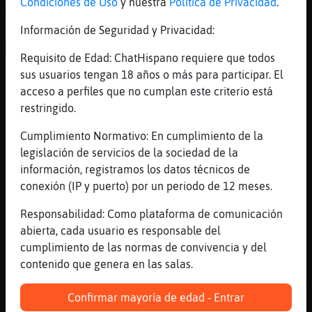
Condiciones de Uso
y nuestra
Política de Privacidad
.
Mosca-Real hola bonita
Información de Seguridad y Privacidad:
[22:17]
Oveja}Torpe
Mientras estemos a gusto
Requisito de Edad: ChatHispano requiere que todos
[22:17]
Pez}Tenaz
sus usuarios tengan 18 años o más para participar. El
😊😋
acceso a perfiles que no cumplan este criterio está
restringido.
[22:17]
Ardilla{Naranja
No hay mujer fea, hay copas de menos
Cumplimiento Normativo: En cumplimiento de la
[22:17]
Culebra-Veloz
legislación de servicios de la sociedad de la
ya me perdio
información, registramos los datos técnicos de
conexión (IP y puerto) por un periodo de 12 meses.
[22:18]
Mosca-Real
✨ Pez}Tenaz ✨ hola primor
Responsabilidad: Como plataforma de comunicación
[22:18]
Culebra-Veloz
abierta, cada usuario es responsable del
ajajajja
cumplimiento de las normas de convivencia y del
contenido que genera en las salas.
[22:18]
Lince\DelMonton
[Oveja}Torpe] Culebra-Veloz no es de citas e
Confirmar mayoría de edad - Entrar
[22:18]
Pez}Tenaz