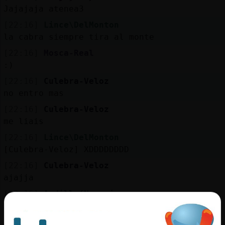
Jajajaja atenea3
[22:16]
Lince\DelMonton
la cabra siempre tira al monte
[22:16]
Mosca-Real
:)
[22:16]
Culebra-Veloz
no entro mas
[22:16]
Culebra-Veloz
me liais
[22:16]
Lince\DelMonton
[Culebra-Veloz] XDDDDDDDD
[22:16]
Culebra-Veloz
ajajja
[22:16]
Ardilla{Naranja
Aunque primero quiero comprar gallinas
[22:17]
Ardilla{Naranja