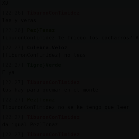
XD
[22:26]
TiburonConTimidez
lee y veras
[22:26]
Pez}Tenaz
TiburonConTimidez te friego los cacharros? A
[22:27]
Culebra-Veloz
[TiburonConTimidez] no leas
[22:27]
Tigre}Verde
E ya
[22:27]
TiburonConTimidez
los hay para quemar en el monte
[22:27]
Pez}Tenaz
TiburonConTimidez no se ke tengo que leer
[22:27]
TiburonConTimidez
da igual Pez}Tenaz
[22:27]
TiburonConTimidez