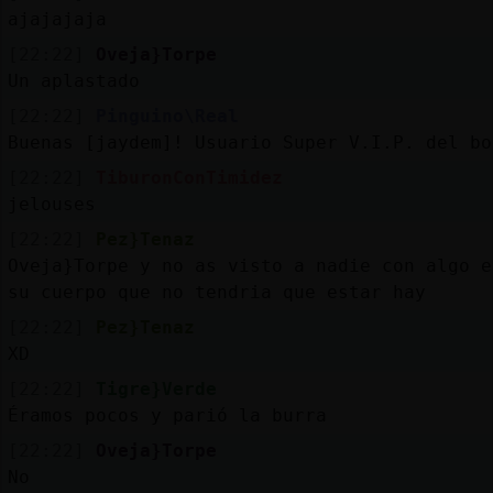
ajajajaja
[22:22]
Oveja}Torpe
Un aplastado
[22:22]
Pinguino\Real
Buenas [jaydem]! Usuario Super V.I.P. del bo
[22:22]
TiburonConTimidez
jelouses
[22:22]
Pez}Tenaz
Oveja}Torpe y no as visto a nadie con algo e
su cuerpo que no tendria que estar hay
[22:22]
Pez}Tenaz
XD
[22:22]
Tigre}Verde
Éramos pocos y parió la burra
[22:22]
Oveja}Torpe
No