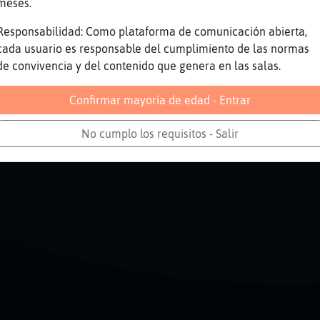
meses.
 que en los estatutos de la sala dice explici
Responsabilidad: Como plataforma de comunicación abierta,
cada usuario es responsable del cumplimiento de las normas
de convivencia y del contenido que genera en las salas.
egistrada en el hispano
Confirmar mayoría de edad - Entrar
Reportar
Volver
Historia anterior
No cumplo los requisitos - Salir