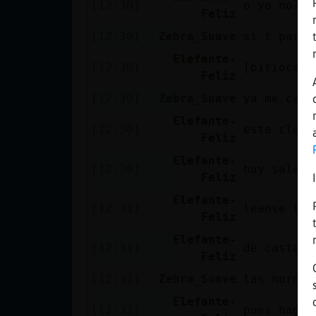
[12:30]
o yo no?
Mis blogs
Feliz
[12:30]
Zebra_Suave
si t parec
Elefante-
[12:30]
[bitiocasa
Mis foros
Feliz
[12:30]
Zebra_Suave
ya me call
Elefante-
[12:30]
esta claro
Registrar
Feliz
un canal
Elefante-
[12:30]
hay salas 
Feliz
Elefante-
[12:31]
leanse las
Más
Feliz
gestiones
Elefante-
[12:31]
de castell
Feliz
[12:31]
Zebra_Suave
las normas
Elefante-
[12:31]
pues hagan