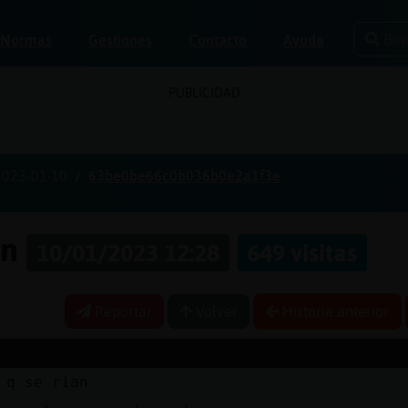
Bus
Normas
Gestiones
Contacto
Ayuda
PUBLICIDAD
2023-01-10
63be0be66c0b036b0e2a1f3e
on
10/01/2023 12:28
649 visitas
Reportar
Volver
Historia anterior
 q se rian