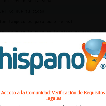
e no leen o se la suda
ve] lo que tu digas
ion tampoco es para ponerse asi
se y que se la suda es lo mismo en este caso
esion d q algunos usuarios no podamos decir n
e claro que si
nora o se toma a malas
Acceso a la Comunidad: Verificación de Requisitos
 contesto puedo?
Legales