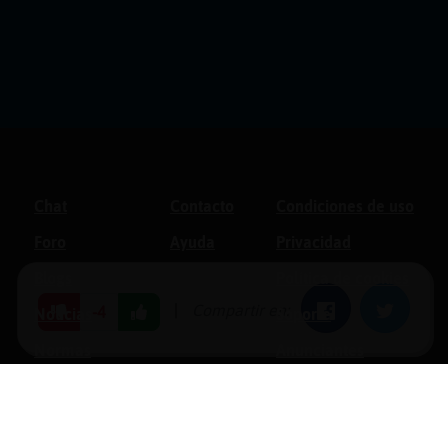
Chat
Contacto
Condiciones de uso
Foro
Ayuda
Privacidad
Blogs
Política de cookies
|
Compartir en:
Facebook
Twitter
-4
Noticias
Soporte
Normas
Anunciantes
Estadísticas
Historias