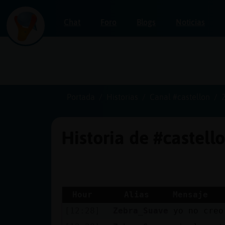
Chat
Foro
Blogs
Noticias
Iniciar
sesión
Portada
Historias
Canal #castellon
Historia de #castell
¡Chatea
sin
publicidad!
Hour
Alias
Mensaje
[12:28]
Zebra_Suave
yo no creo
Crear
una