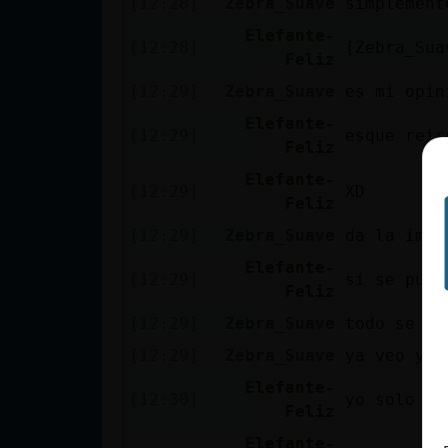
[12:28]
Zebra_Suave
simplement
cuenta
Elefante-
[12:28]
[Zebra_Sua
Feliz
[12:29]
Zebra_Suave
es mi opin
Reservar
Elefante-
alias
[12:29]
esque reir
Feliz
Elefante-
[12:29]
XD
Feliz
Actualizar
[12:29]
Zebra_Suave
da la impr
contraseña
Elefante-
[12:29]
si se pued
Feliz
[12:29]
Zebra_Suave
todo se ig
Actualizar
[12:29]
Zebra_Suave
ya veo ya
IP virtual
Elefante-
[12:30]
yo solo te
Feliz
Elefante-