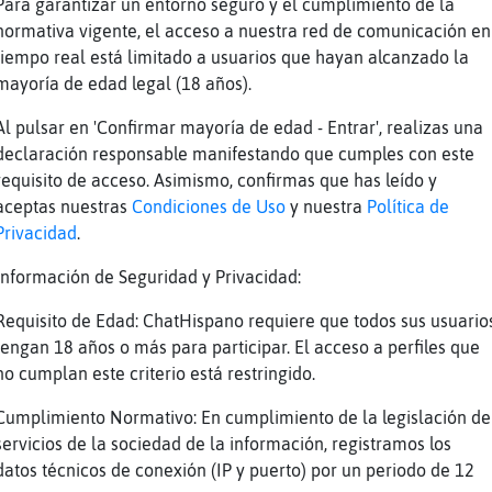
Para garantizar un entorno seguro y el cumplimiento de la
normativa vigente, el acceso a nuestra red de comunicación en
e una respuesta lo q tu digas posok
tiempo real está limitado a usuarios que hayan alcanzado la
mayoría de edad legal (18 años).
dopas] esta sala no es de xeso
Al pulsar en 'Confirmar mayoría de edad - Entrar', realizas una
o q total
declaración responsable manifestando que cumples con este
requisito de acceso. Asimismo, confirmas que has leído y
?
aceptas nuestras
Condiciones de Uso
y nuestra
Política de
Privacidad
.
para ello
Información de Seguridad y Privacidad:
Requisito de Edad: ChatHispano requiere que todos sus usuario
 normas
tengan 18 años o más para participar. El acceso a perfiles que
no cumplan este criterio está restringido.
on no?
Cumplimiento Normativo: En cumplimiento de la legislación de
 claro
servicios de la sociedad de la información, registramos los
datos técnicos de conexión (IP y puerto) por un periodo de 12
 una sala a su gusto XD