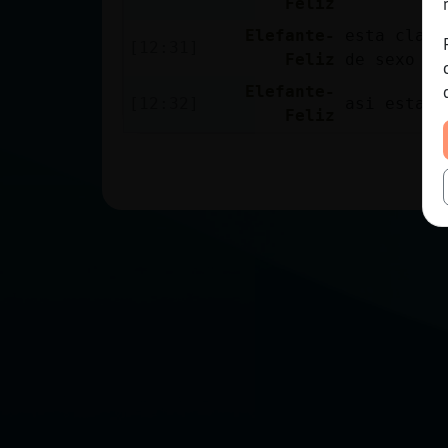
Feliz
Elefante-
esta claro
[12:31]
Feliz
de sexo
Elefante-
[12:32]
asi esta r
Feliz