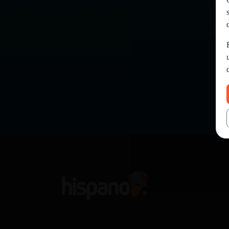
Mis foros
Registrar
un canal
Más
gestiones