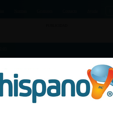
ias
Normas
Gestiones
Contacto
Ayuda
PUBLICIDAD
2-05
n el 05/12/2022
s que más gustan
Las que más disgustan
nas Gata\ConPereza! Usuario Super V.I.P. del 