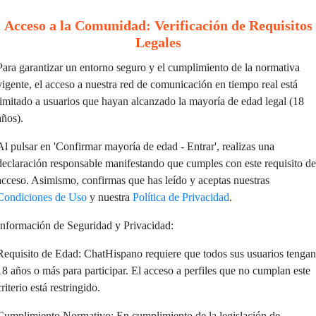
nsible‹—• muuuuuuuuuuaaaaaaassssssssssss
Acceso a la Comunidad: Verificación de Requisitos
_ConTimidez‹—• nassssssssssssssss
Legales
reza ✨ muakssssssssssssssssssssssssssssssss
onPereza] hazme tuyoooo
Para garantizar un entorno seguro y el cumplimiento de la normativa
vigente, el acceso a nuestra red de comunicación en tiempo real está
limitado a usuarios que hayan alcanzado la mayoría de edad legal (18
años).
Al pulsar en 'Confirmar mayoría de edad - Entrar', realizas una
1
declaración responsable manifestando que cumples con este requisito de
acceso. Asimismo, confirmas que has leído y aceptas nuestras
Condiciones de Uso
y nuestra
Política de Privacidad
.
Información de Seguridad y Privacidad:
Requisito de Edad: ChatHispano requiere que todos sus usuarios tengan
18 años o más para participar. El acceso a perfiles que no cumplan este
criterio está restringido.
Cumplimiento Normativo: En cumplimiento de la legislación de