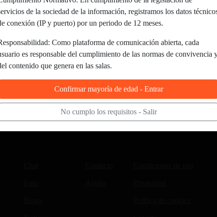
servicios de la sociedad de la información, registramos los datos técnico
de conexión (IP y puerto) por un periodo de 12 meses.
Responsabilidad: Como plataforma de comunicación abierta, cada
usuario es responsable del cumplimiento de las normas de convivencia 
del contenido que genera en las salas.
Confirmar mayoría de edad - Entrar
No cumplo los requisitos - Salir
Chat
Contacto
Condiciones de uso
Foro
Ayuda
Privacidad
Blogs
Política de cookies