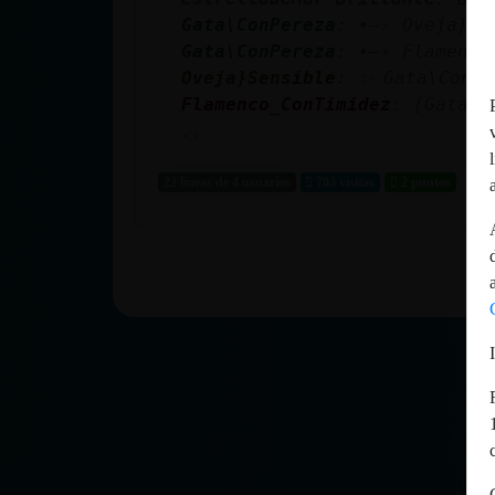
Gata\ConPereza
: •—› Oveja}Se
Gata\ConPereza
: •—› Flamenco
Oveja}Sensible
: ✨ Gata\ConPe
Reservar
Flamenco_ConTimidez
: [Gata\C
alias
...
23 líneas de 4 usuarios
703 visitas
2 puntos
Actualizar
contraseña
Actualizar
IP virtual
Mis blogs