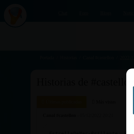
Chat
Foro
Blogs
Notic
Iniciar
sesión
Portada
Historias
Canal #castellon
2022-1
Historias de #castello
¡Chatea
sin
publicidad!
Últimas publicadas
Más vistas
La
Canal #castellon
-
05/12/2022 20:21
Crear una
cuenta
EstrellaDeMar-Brillante
: Bue