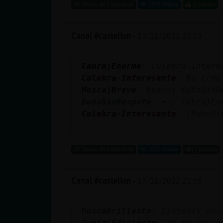
Mis blogs
45 líneas de 7 usuarios
1599 visitas
2 puntos
Canal #castellon
-
17/11/2022 22:10
Mis foros
Cabra}Enorme
: Culebra-Intere
Culebra-Interesante
: No crec
Mosca}Breve
: Buenas BuhoSinR
Registrar
BuhoSinRespeto
: •—› Cabra}En
un canal
Culebra-Interesante
: [BuhoSi
...
21 líneas de 6 usuarios
1061 visitas
0 puntos
Más
gestiones
Canal #castellon
-
17/11/2022 21:58
MoscaBrillante
: Síntesis des
Oveja\Eficiente
: Yo me voy a