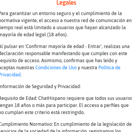
Legales
Para garantizar un entorno seguro y el cumplimiento de la
normativa vigente, el acceso a nuestra red de comunicación en
tiempo real está limitado a usuarios que hayan alcanzado la
al] jajajajajaj no,no, q he afinado la frase,
mayoría de edad legal (18 años).
Al pulsar en 'Confirmar mayoría de edad - Entrar', realizas una
ante}Veloz si es,para dale patada cuenta conm
declaración responsable manifestando que cumples con este
a
requisito de acceso. Asimismo, confirmas que has leído y
lmendras además
aceptas nuestras
Condiciones de Uso
y nuestra
Política de
n rebost
Privacidad
.
z: por eso clara dijo q yo era un perro
Información de Seguridad y Privacidad:
Requisito de Edad: ChatHispano requiere que todos sus usuario
tengan 18 años o más para participar. El acceso a perfiles que
no cumplan este criterio está restringido.
Cumplimiento Normativo: En cumplimiento de la legislación de
servicios de la sociedad de la información, registramos los