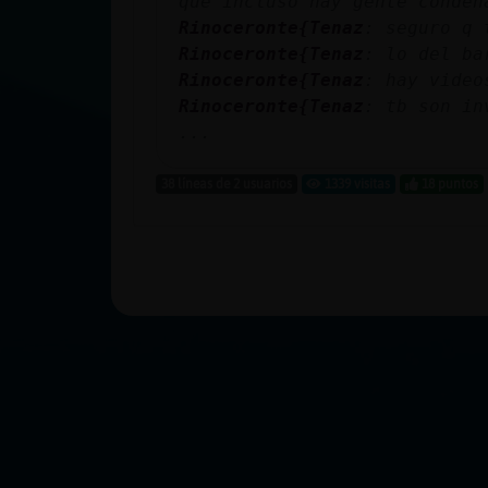
que incluso hay gente conden
Rinoceronte{Tenaz
: seguro q 
Rinoceronte{Tenaz
: lo del ba
Rinoceronte{Tenaz
: hay video
Rinoceronte{Tenaz
: tb son in
...
38 líneas de 2 usuarios
1339 visitas
18 puntos