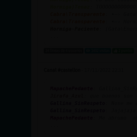
cuenta
Hormiga}Tenaz
: TOOOOOOOOOOOO
Cabra\Transparente
: •—› Gata
Cabra\Transparente
: •—› Horm
Hormiga-Paciente
: [Gata\Enor
Reservar
...
alias
24 líneas de 4 usuarios
1432 visitas
2 puntos
Actualizar
Canal #castellon
-
17/11/2022 22:31
contraseña
MapachePedante
: Gallina_SinR
Jirafa_Azul
: que buenos son 
Gallina_SinRespeto
: Nose me 
Actualizar
Gallina_SinRespeto
: Jajajaja
IP virtual
MapachePedante
: Me abrumo a
...