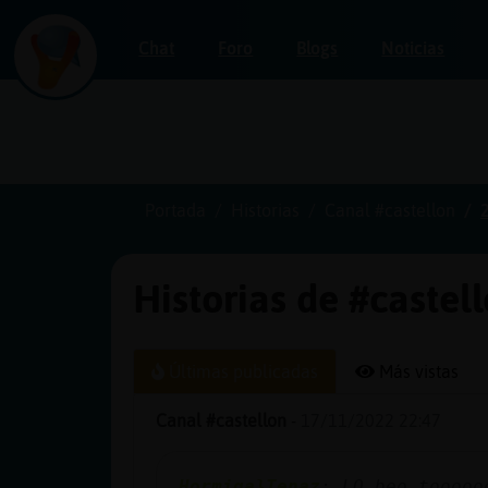
Chat
Foro
Blogs
Noticias
Iniciar
sesión
Portada
Historias
Canal #castellon
Historias de #castel
¡Chatea
sin
publicidad!
Últimas publicadas
Más vistas
Canal #castellon
-
17/11/2022 22:47
Crear
una
Hormiga}Tenaz
: LO beo tooooo