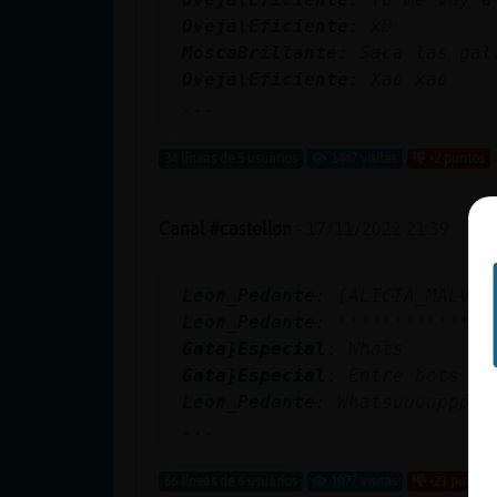
Oveja\Eficiente
: xD
MoscaBrillante
: Saca las gal
Oveja\Eficiente
: Xao xao
...
34 líneas de 5 usuarios
1447 visitas
-2 puntos
Canal #castellon
-
17/11/2022 21:39
Leon_Pedante
: [ALICIA_MALVAD
Leon_Pedante
: *************
Gata}Especial
: Whats
Gata}Especial
: Entre bots se
Leon_Pedante
: Whatsuuuuppppp
...
66 líneas de 6 usuarios
1077 visitas
-21 puntos