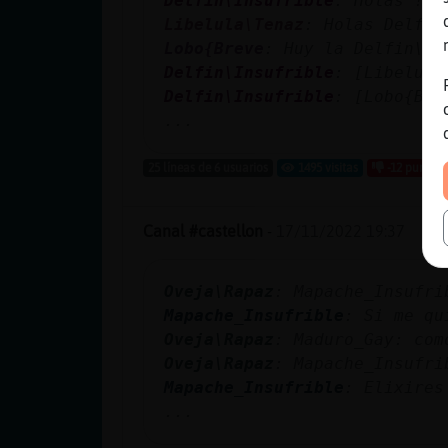
Delfin\Insufrible
: Holas !!
Libelula\Tenaz
: Holas Delfin
Lobo{Breve
: Huy la Delfin\In
Delfin\Insufrible
: [Libelula
Delfin\Insufrible
: [Lobo{Bre
...
25 líneas de 6 usuarios
1495 visitas
-12 puntos
Canal #castellon
-
17/11/2022 19:37
Oveja\Rapaz
: Mapache_Insufri
Mapache_Insufrible
: Si me qu
Oveja\Rapaz
: Maduro_Gay: com
Oveja\Rapaz
: Mapache_Insufri
Mapache_Insufrible
: Elixires
...