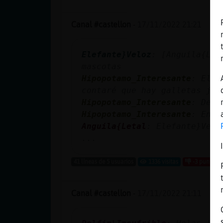
Canal #castellon
-
17/11/2022 21:21
Elefante}Veloz
: [Anguila{Let
mascotas
Hipopotamo_Interesante
: Elef
contaré que hay galletas jaj
Hipopotamo_Interesante
: De a
Hipopotamo_Interesante
: En u
Anguila{Letal
: Elefante}Velo
...
41 líneas de 5 usuarios
1336 visitas
-3 puntos
Canal #castellon
-
17/11/2022 21:11