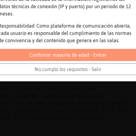
datos técnicos de conexión (IP y puerto) por un periodo de 12
\Insufrible
meses.
sufrible nena que nik más raro
\Tenaz] Holas wapa!!
Responsabilidad: Como plataforma de comunicación abierta,
ve] jajaja Holas wapa!!!
cada usuario es responsable del cumplimiento de las normas
de convivencia y del contenido que genera en las salas.
Confirmar mayoría de edad - Entrar
No cumplo los requisitos - Salir
ble: aclara mi noche y desvelame
ite las gafas para no verte jajak
o es eso un maduro pinton verde o bn maduro
ble: engafadita te vez más bonita y en 4tus l
 que no te gusta pues bien preguntas