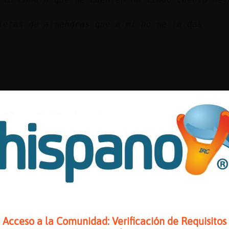
letas de almendras que a mi no me la das
A_24] Holas linda!!!!!!!!!!!
 saludan
p
Acceso a la Comunidad: Verificación de Requisitos