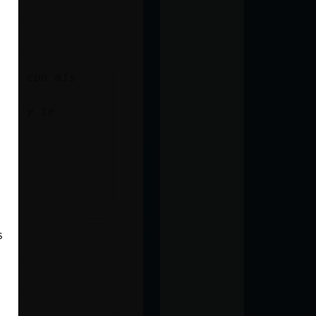
 es con mis
igo y te
s