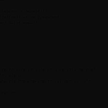
\Enorme‹—• buenas!!!
iga}Tenaz‹—• no provoques
me] Holas wapo!!
espeto vale ya vale pero ya vale de que?
los alpro
aburria MapachePedante asi que ya vale
brumado