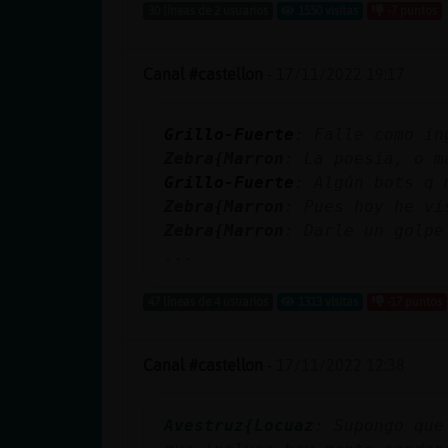
30 líneas de 2 usuarios
1550 visitas
-7 puntos
Canal #castellon
-
17/11/2022 19:17
Grillo-Fuerte
: Falle como in
Zebra{Marron
: La poesía, o m
Grillo-Fuerte
: Algún bots q 
Zebra{Marron
: Pues hoy he vi
Zebra{Marron
: Darle un golpe
...
47 líneas de 4 usuarios
1313 visitas
-17 puntos
Canal #castellon
-
17/11/2022 12:38
Avestruz{Locuaz
: Supongo que