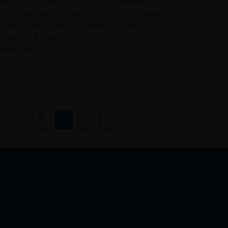
ada por inventarla y propagarla
te creeras q enga񡳠con fakes news
r espa񡠦ue completamente real
s por la red
ventados?
1
2