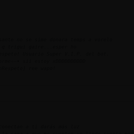
sante no se sime donara temps a vorelo
 q trigui gaire...esper ho
espeto! Usuario Super V.I.P. del bot.
orme‹—• sii estoy xDDDDDDDDDD
nRespeto] ree wapo!
conectan a ti darás más luz
 la cama a que me cuenten un lindo cuento mej