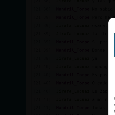
[21:38]
Jirafa_Locuaz
y las qu
[21:38]
Mandril_Torpe
No sabía
[21:39]
Mandril_Torpe
Pero me 
[21:39]
Jirafa_Locuaz
esacalle
[21:39]
Jirafa_Locuaz
la tiend
[21:39]
Mandril_Torpe
Si pero 
[21:39]
Mandril_Torpe
Donde lo
[21:39]
Jirafa_Locuaz
ya
[21:40]
Jirafa_Locuaz
supongo 
[21:40]
Mandril_Torpe
Es posib
[21:40]
Mandril_Torpe
O cada 2
[21:40]
Jirafa_Locuaz
La Zapit
[21:41]
Jirafa_Locuaz
a mi no 
[21:41]
Mandril_Torpe
Todas la