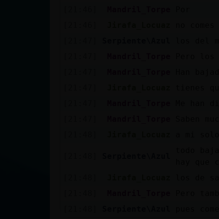
[21:46]
Mandril_Torpe
Por
[21:46]
Jirafa_Locuaz
no comes
[21:47]
Serpiente\Azul
los del 
[21:47]
Mandril_Torpe
Pero los
[21:47]
Mandril_Torpe
Han baja
[21:47]
Jirafa_Locuaz
tienes q
[21:47]
Mandril_Torpe
Me han d
[21:47]
Mandril_Torpe
Saben mu
[21:48]
Jirafa_Locuaz
a mi sol
todo baj
[21:48]
Serpiente\Azul
hay que 
[21:48]
Jirafa_Locuaz
los de s
[21:48]
Mandril_Torpe
Pero tam
[21:48]
Serpiente\Azul
pues com