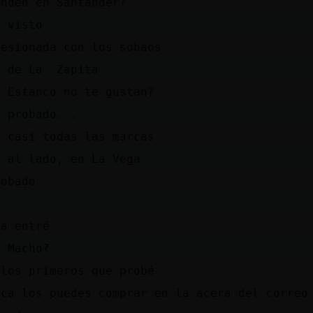
enden en Santander?
e visto
sesionada con los sobaos
o de La Zapita
l Estanco no te gustan?
e probado...
n casi todas las marcas
a al lado, en La Vega
robado
ca entré
l Macho?
 los primeros que probé
uca los puedes comprar en la acera del correo