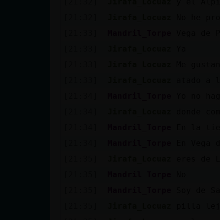
[21:32]
Jirafa_Locuaz
y el Alp
cuenta
[21:32]
Jirafa_Locuaz
No he pr
[21:33]
Mandril_Torpe
Vega de 
[21:33]
Jirafa_Locuaz
Ya
Reservar
[21:33]
Jirafa_Locuaz
Me gusta
alias
[21:33]
Jirafa_Locuaz
atado a 
[21:34]
Mandril_Torpe
Yo no ha
Actualizar
[21:34]
Jirafa_Locuaz
donde co
contraseña
[21:34]
Mandril_Torpe
En la ti
[21:34]
Mandril_Torpe
En Vega 
[21:35]
Jirafa_Locuaz
eres de 
Actualizar
[21:35]
Mandril_Torpe
No
IP virtual
[21:35]
Mandril_Torpe
Soy de S
[21:35]
Jirafa_Locuaz
pilla le