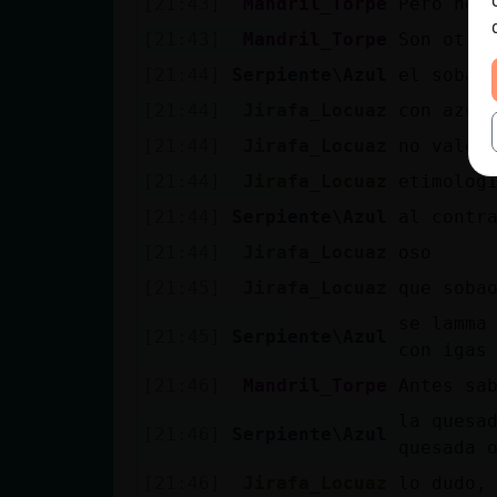
[21:43]
Mandril_Torpe
Pero no 
[21:43]
Mandril_Torpe
Son otra
[21:44]
Serpiente\Azul
el sobao
[21:44]
Jirafa_Locuaz
con azuc
[21:44]
Jirafa_Locuaz
no valen
[21:44]
Jirafa_Locuaz
etimolog
[21:44]
Serpiente\Azul
al contr
[21:44]
Jirafa_Locuaz
oso
[21:45]
Jirafa_Locuaz
que soba
se lamma
[21:45]
Serpiente\Azul
con igas
[21:46]
Mandril_Torpe
Antes sa
la quesa
[21:46]
Serpiente\Azul
quesada 
[21:46]
Jirafa_Locuaz
lo dudo,