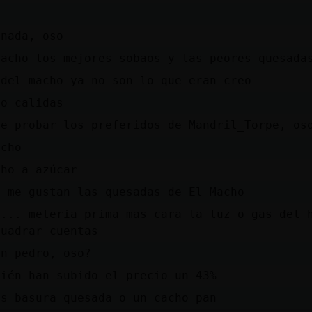
 nada, oso
macho los mejores sobaos y las peores quesada
 del macho ya no son lo que eran creo
do calidas
ue probar los preferidos de Mandril_Torpe, os
icho
cho a azúcar
o me gustan las quesadas de El Macho
a... meteria prima mas cara la luz o gas del 
cuadrar cuentas
an pedro, oso?
bién han subido el precio un 43%
es basura quesada o un cacho pan