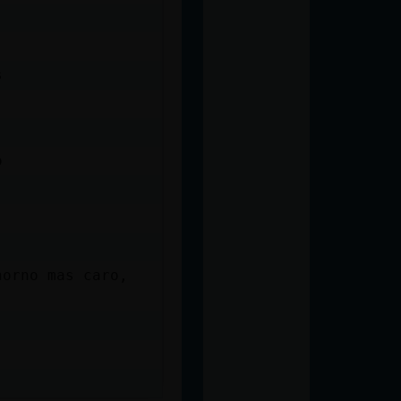
s
o
horno mas caro,