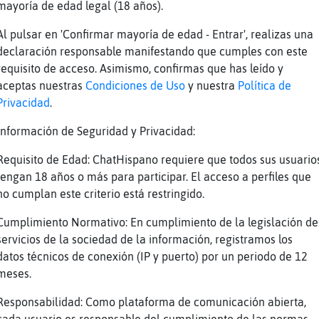
mayoría de edad legal (18 años).
 mas de sobaos
Al pulsar en 'Confirmar mayoría de edad - Entrar', realizas una
 secos?
declaración responsable manifestando que cumples con este
requisito de acceso. Asimismo, confirmas que has leído y
la marca
aceptas nuestras
Condiciones de Uso
y nuestra
Política de
imbo mojaos
Privacidad
.
?
Información de Seguridad y Privacidad:
Requisito de Edad: ChatHispano requiere que todos sus usuario
sobaos? jajajajajaja
tengan 18 años o más para participar. El acceso a perfiles que
no compro
no cumplan este criterio está restringido.
n son caros...
Cumplimiento Normativo: En cumplimiento de la legislación de
en
servicios de la sociedad de la información, registramos los
sa que se asemeja a un sobao?
datos técnicos de conexión (IP y puerto) por un periodo de 12
meses.
cosillas
uenos están también, a mierda no saben xd
Responsabilidad: Como plataforma de comunicación abierta,