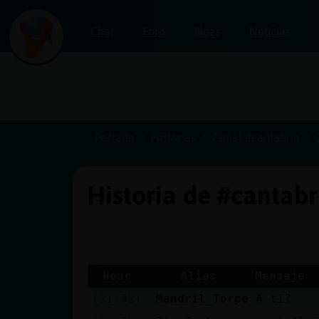
Chat
Foro
Blogs
Noticias
Iniciar
sesión
Portada
Historias
Canal #cantabria
Historia de #cantab
¡Chatea
sin
publicidad!
Hour
Alias
Mensaje
[21:32]
Mandril_Torpe
A ti?
Crear
una