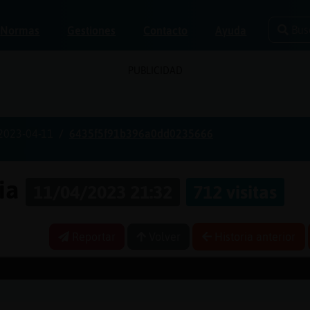
Bus
Normas
Gestiones
Contacto
Ayuda
PUBLICIDAD
2023-04-11
6435f5f91b396a0dd0235666
ria
11/04/2023 21:32
712 visitas
Reportar
Volver
Historia anterior