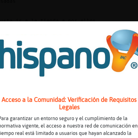
esadas
gusta ir a la tienda a por ellos
 que va desde Regma hasta el Ayuntamiento
a es de Luca
me refiero la tienda de Ontaneda
s hacen
que los llevan a diario
le
Acceso a la Comunidad: Verificación de Requisitos
 días como mucho
Legales
a, con ese nombre, hara quesadas
Para garantizar un entorno seguro y el cumplimiento de la
me gustan recien hechos
normativa vigente, el acceso a nuestra red de comunicación en
s marcas hacen quesadas creo
tiempo real está limitado a usuarios que hayan alcanzado la