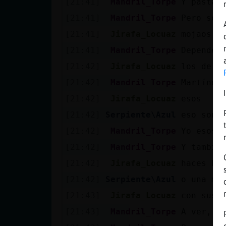
[21:41]
Mandril_Torpe
Y pastas
[21:41]
Mandril_Torpe
Pero soy
[21:41]
Jirafa_Locuaz
mojaos o
[21:41]
Mandril_Torpe
Depende 
[21:42]
Jirafa_Locuaz
los de B
[21:42]
Mandril_Torpe
Martínez
[21:42]
Jirafa_Locuaz
esos
[21:42]
Serpiente\Azul
eso son 
[21:42]
Mandril_Torpe
Yo esos 
[21:42]
Mandril_Torpe
Y tambié
[21:42]
Jirafa_Locuaz
haces bi
[21:42]
Serpiente\Azul
o una ma
[21:43]
Jirafa_Locuaz
con sus 
[21:43]
Mandril_Torpe
A ver, b