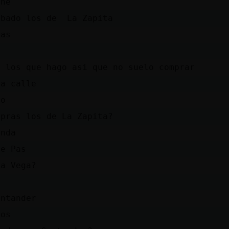
ine
obado los de La Zapita
Pas
n los que hago asi que no suelo comprar
la calle
go
mpras los de La Zapita?
enda
de Pas
La Vega?
antander
jos