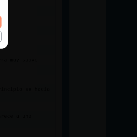
bre
era muy suave
rincipio se hacia
arece a una