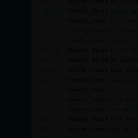
[21:35]
Jirafa_Locuaz
no los v
Mis blogs
[21:35]
Mandril_Torpe
No los h
[21:36]
Mandril_Torpe
Estoy ob
Mis foros
[21:36]
Jirafa_Locuaz
pero sol
[21:36]
Jirafa_Locuaz
los de E
[21:37]
Mandril_Torpe
No los h
Registrar
[21:37]
Mandril_Torpe
Me gusta
un canal
[21:37]
Jirafa_Locuaz
pues est
[21:37]
Mandril_Torpe
Que he p
[21:37]
Mandril_Torpe
Ya lo sé
Más
[21:37]
Mandril_Torpe
Pero nun
gestiones
[21:37]
Jirafa_Locuaz
los de E
[21:38]
Mandril_Torpe
Esos son
[21:38]
Jirafa_Locuaz
los de L