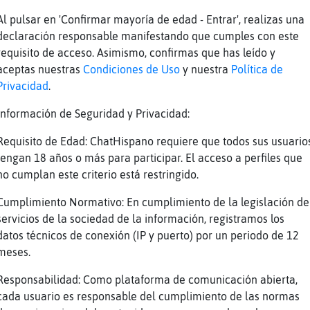
ces
El amorómetro para eligor y ojitosaltones
Al pulsar en 'Confirmar mayoría de edad - Entrar', realizas una
ces
Amor : 25%
declaración responsable manifestando que cumples con este
ces
Amistad: 56%
requisito de acceso. Asimismo, confirmas que has leído y
ces
Trabajo: 66%
aceptas nuestras
Condiciones de Uso
y nuestra
Política de
Privacidad
.
ces
Confianza: 21%
ces
Estabilidad: 74%
Información de Seguridad y Privacidad:
ura
!amorometro eligor womancantabra
Requisito de Edad: ChatHispano requiere que todos sus usuario
ces
El amorómetro para eligor y womancantabra
tengan 18 años o más para participar. El acceso a perfiles que
no cumplan este criterio está restringido.
ces
Amor : 52%
ces
Amistad: 71%
Cumplimiento Normativo: En cumplimiento de la legislación de
servicios de la sociedad de la información, registramos los
ces
Trabajo: 47%
datos técnicos de conexión (IP y puerto) por un periodo de 12
ces
Confianza: 96%
meses.
ces
Estabilidad: 11%
Responsabilidad: Como plataforma de comunicación abierta,
cada usuario es responsable del cumplimiento de las normas
Reportar
Volver
Historia anterior