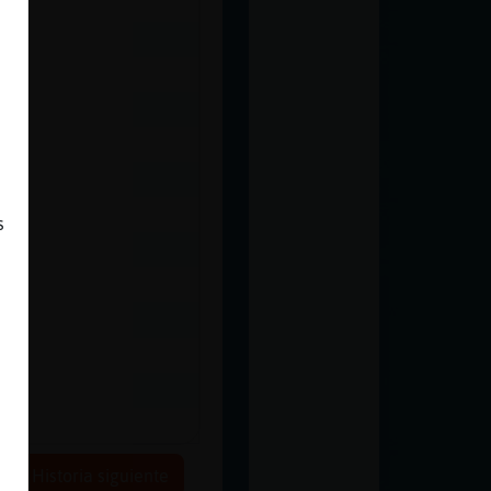
 :
s
 :
Historia siguiente