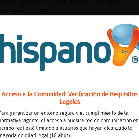
ces
El amorómetro para eligor y palmira :
ces
Amor : 21%
ces
Amistad: 78%
ces
Trabajo: 37%
ces
Confianza: 34%
ces
Estabilidad: 97%
ura
!amorometro eligor cantabrona
ces
El amorómetro para eligor y cantabrona :
ces
Amor : 52%
ces
Amistad: 15%
Acceso a la Comunidad: Verificación de Requisitos
ces
Trabajo: 93%
Legales
ces
Confianza: 14%
Para garantizar un entorno seguro y el cumplimiento de la
ces
Estabilidad: 89%
normativa vigente, el acceso a nuestra red de comunicación en
tiempo real está limitado a usuarios que hayan alcanzado la
ura
!amorometro eligor ojitosaltones
mayoría de edad legal (18 años).