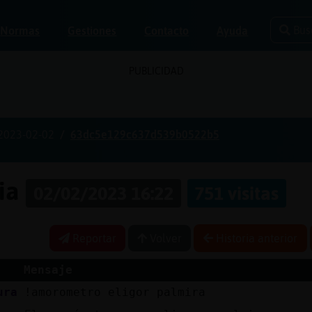
Bus
Normas
Gestiones
Contacto
Ayuda
PUBLICIDAD
2023-02-02
63dc5e129c637d539b0522b5
ria
02/02/2023 16:22
751 visitas
Reportar
Volver
Historia anterior
Mensaje
ura
!amorometro eligor palmira