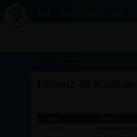
Chat
Foro
Blogs
Noticias
Iniciar
sesión
Portada
Historias
Canal #cantabria
Historia de #cantab
¡Chatea
sin
publicidad!
Hour
Alias
[16:22]
Oveja{ConBrav
Crear
una