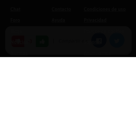
Chat
Contacto
Condiciones de uso
Foro
Ayuda
Privacidad
Blogs
Política de cookies
|
Compartir en:
Facebook
Twitter
-3
Noticias
Soporte
Normas
Anunciantes
Estadísticas
Historias
Tu foro gratis