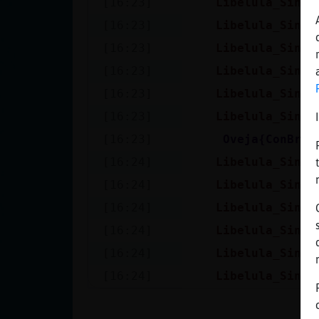
[16:23]
Libelula_SinLu
Mis blogs
[16:23]
Libelula_SinLu
[16:23]
Libelula_SinLu
Mis foros
[16:23]
Libelula_SinLu
[16:23]
Libelula_SinLu
[16:23]
Libelula_SinLu
Registrar
[16:23]
Oveja{ConBrav
un canal
[16:24]
Libelula_SinLu
[16:24]
Libelula_SinLu
[16:24]
Libelula_SinLu
Más
[16:24]
Libelula_SinLu
gestiones
[16:24]
Libelula_SinLu
[16:24]
Libelula_SinLu