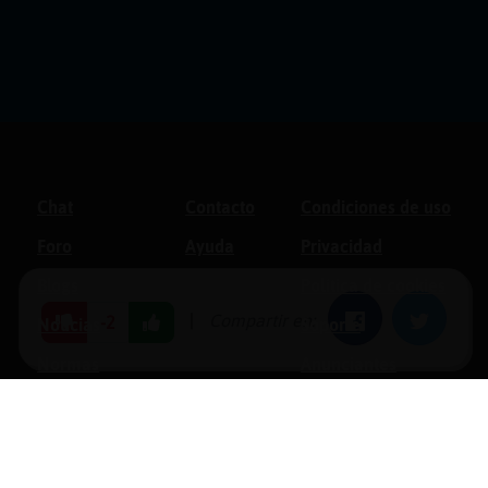
Chat
Contacto
Condiciones de uso
Foro
Ayuda
Privacidad
Blogs
Política de cookies
|
Compartir en:
Facebook
Twitter
-2
Noticias
Soporte
Normas
Anunciantes
Estadísticas
Historias
Tu foro gratis