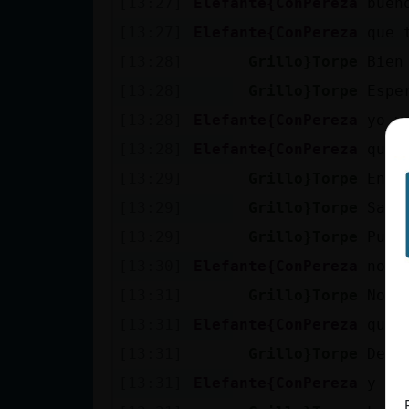
[13:27]
Elefante{ConPereza
buen
cuenta
[13:27]
Elefante{ConPereza
que 
[13:28]
Grillo}Torpe
Bien
[13:28]
Grillo}Torpe
Espe
Reservar
[13:28]
Elefante{ConPereza
yo y
alias
[13:28]
Elefante{ConPereza
que 
[13:29]
Grillo}Torpe
Entr
Actualizar
[13:29]
Grillo}Torpe
Sali
contraseña
[13:29]
Grillo}Torpe
Pued
[13:30]
Elefante{ConPereza
no s
[13:31]
Grillo}Torpe
No
Actualizar
[13:31]
Elefante{ConPereza
que 
IP virtual
[13:31]
Grillo}Torpe
Depe
[13:31]
Elefante{ConPereza
y en