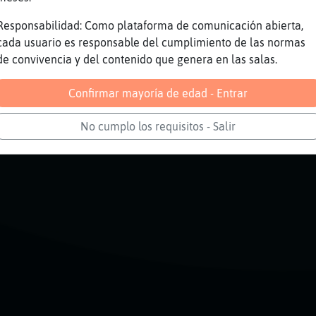
lo}Torpe: Perdona, no me aclaro eres hombre o
nde de tu cargo
Responsabilidad: Como plataforma de comunicación abierta,
cada usuario es responsable del cumplimiento de las normas
re
de convivencia y del contenido que genera en las salas.
Confirmar mayoría de edad - Entrar
Reportar
Volver
Historia anterior
No cumplo los requisitos - Salir