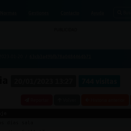
Bus
Normas
Gestiones
Contacto
Ayuda
PUBLICIDAD
2023-01-20
63cb3a49bfb78a0484464b71
ria
20/01/2023 13:27
744 visitas
Reportar
Volver
Historia anterior
aje
os días sala