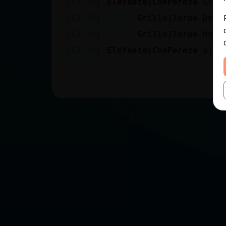
[13:34]
Elefante{ConPereza
Gril
[13:34]
Grillo}Torpe
Depe
[13:34]
Grillo}Torpe
Homb
[13:34]
Elefante{ConPereza
aj�