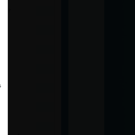
 no?
s