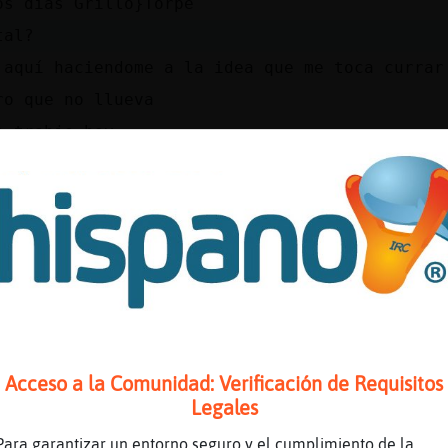
os dias Grillo}Torpe
tal?
 aquí haciendome a la idea que me toca currar
ro que no llueva
a trabje hoy
horario tienes?.
o a las 20:00
da ni idea
e que a las 7:00
abes cuando sales?
trabajo mas raro tienes
Acceso a la Comunidad: Verificación de Requisitos
nde de la carga de trabajo
Legales
 que curras?, si se puede saber
Para garantizar un entorno seguro y el cumplimiento de la