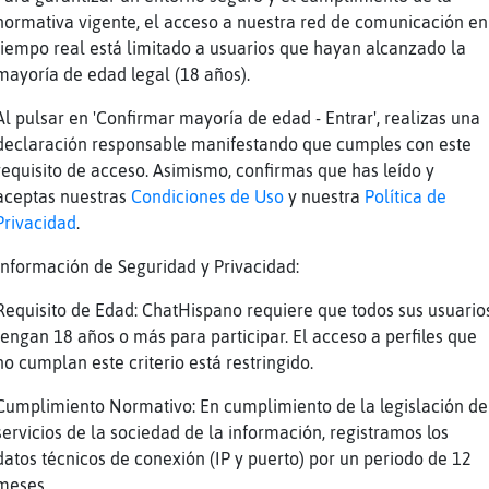
etronor es así jajajaja
normativa vigente, el acceso a nuestra red de comunicación en
st᳠de 20:00h a 7:00h tambien lo cobraras bien
tiempo real está limitado a usuarios que hayan alcanzado la
muchas horas
mayoría de edad legal (18 años).
e cobra bien si
Al pulsar en 'Confirmar mayoría de edad - Entrar', realizas una
declaración responsable manifestando que cumples con este
requisito de acceso. Asimismo, confirmas que has leído y
o imaginaba
aceptas nuestras
Condiciones de Uso
y nuestra
Política de
a comprarte un mercedes-benz?
Privacidad
.
Información de Seguridad y Privacidad:
paradas es lo que hay
Requisito de Edad: ChatHispano requiere que todos sus usuario
jaja tampoco tanto
tengan 18 años o más para participar. El acceso a perfiles que
oficiales seguro que si
no cumplan este criterio está restringido.
eo ya
Cumplimiento Normativo: En cumplimiento de la legislación de
oy un simple peón jajajajja
servicios de la sociedad de la información, registramos los
 se cobra bien
datos técnicos de conexión (IP y puerto) por un periodo de 12
meses.