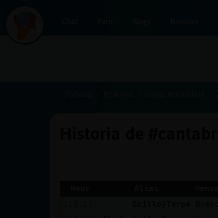
Chat
Foro
Blogs
Noticias
Iniciar
sesión
Portada
Historias
Canal #cantabria
Historia de #cantab
¡Chatea
sin
publicidad!
Hour
Alias
Mens
[13:27]
Grillo}Torpe
Buen
Crear
una