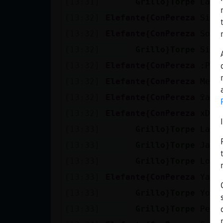
[13:31]
Grillo}Torpe
La P
Mis blogs
[13:32]
Elefante{ConPereza
Si e
[13:32]
Elefante{ConPereza
Son 
Mis foros
[13:32]
Grillo}Torpe
Si s
[13:32]
Elefante{ConPereza
:P
[13:32]
Elefante{ConPereza
Me l
Registrar
[13:32]
Elefante{ConPereza
ߐar
un canal
[13:32]
Elefante{ConPereza
xD
[13:33]
Grillo}Torpe
Las 
[13:33]
Grillo}Torpe
Jaja
Más
[13:33]
Grillo}Torpe
Los 
gestiones
[13:33]
Elefante{ConPereza
Ya v
[13:33]
Grillo}Torpe
Yo s
[13:33]
Grillo}Torpe
Pero