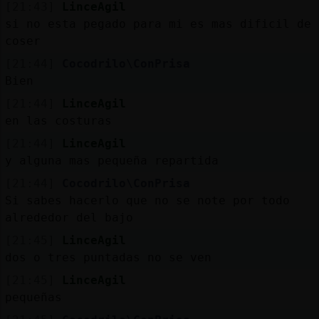
[21:43]
LinceAgil
si no esta pegado para mi es mas dificil de
coser
[21:44]
Cocodrilo\ConPrisa
Bien
[21:44]
LinceAgil
en las costuras
[21:44]
LinceAgil
y alguna mas pequeña repartida
[21:44]
Cocodrilo\ConPrisa
Si sabes hacerlo que no se note por todo
alrededor del bajo
[21:45]
LinceAgil
dos o tres puntadas no se ven
[21:45]
LinceAgil
pequeñas