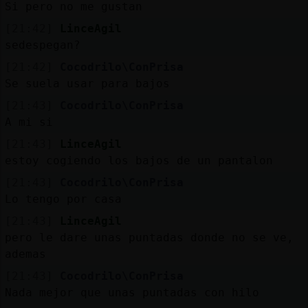
Si pero no me gustan
blogs
[21:42]
LinceAgil
sedespegan?
[21:42]
Cocodrilo\ConPrisa
M
is
Se suela usar para bajos
foros
[21:43]
Cocodrilo\ConPrisa
A mi si
[21:43]
LinceAgil
Registrar
un
estoy cogiendo los bajos de un pantalon
[21:43]
Cocodrilo\ConPrisa
canal
Lo tengo por casa
[21:43]
LinceAgil
pero le dare unas puntadas donde no se ve,
M
ás
ademas
gestiones
[21:43]
Cocodrilo\ConPrisa
Nada mejor que unas puntadas con hilo