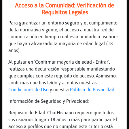
Acceso a la Comunidad: Verificación de
Ya somos dos
Requisitos Legales
[21:59]
LinceAgil
solo te caes tu, Cocodrilo\ConPrisa
Para garantizar un entorno seguro y el cumplimiento
de la normativa vigente, el acceso a nuestra red de
[21:59]
LinceAgil
comunicación en tiempo real está limitado a usuarios
hoy Oveja{ConPrisa esta desconocido
que hayan alcanzado la mayoría de edad legal (18
[21:59]
Mosquito_Sensible
años).
Y Oveja{ConPrisa dijo wue también se cayo
Al pulsar en 'Confirmar mayoría de edad - Entrar',
[21:59]
LinceAgil
realizas una declaración responsable manifestando
no, que quien se caia
que cumples con este requisito de acceso. Asimismo,
[22:00]
LinceAgil
confirmas que has leído y aceptas nuestras
no se cae porque ha ganao el racing
Condiciones de Uso
y nuestra
Política de Privacidad
.
[22:00]
Mosquito_Sensible
Información de Seguridad y Privacidad:
K me cai puso
[22:00]
LinceAgil
Requisito de Edad: ChatHispano requiere que todos
que no
sus usuarios tengan 18 años o más para participar. El
acceso a perfiles que no cumplan este criterio está
[22:00]
Mosquito_Sensible