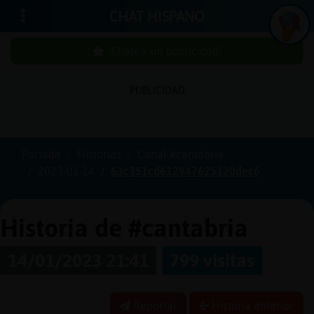
CHAT HISPANO
¡Chatea sin publicidad!
PUBLICIDAD
Iniciar
sesión
Portada
Historias
Canal #cantabria
2023-01-14
63c351cd612947625120dec6
¡Chatea
sin
publicidad!
Historia de #cantabria
14/01/2023 21:41
799 visitas
Crear
una
cuenta
Reportar
Historia anterior