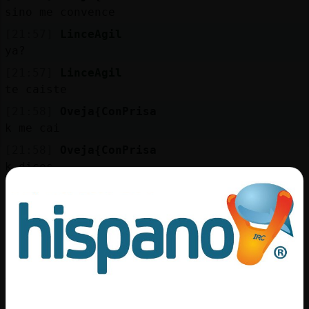
sino me convence
[21:57]
LinceAgil
ya?
[21:57]
LinceAgil
te caiste
[21:58]
Oveja{ConPrisa
k me cai
[21:58]
Oveja{ConPrisa
k dices
[21:58]
LinceAgil
se cae Cocodrilo\ConPrisa
[21:58]
LinceAgil
a tutiplen
[21:58]
Mosquito_Sensible
Ya so.os dos
[21:58]
Mosquito_Sensible