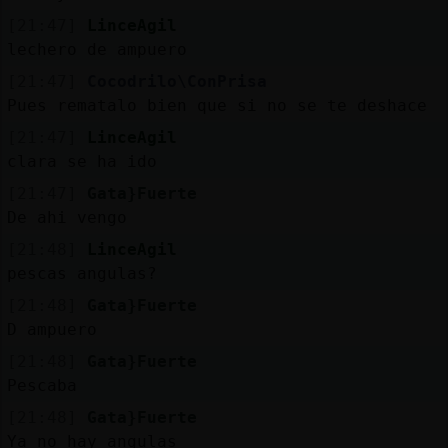
[21:47]
LinceAgil
lechero de ampuero
[21:47]
Cocodrilo\ConPrisa
Pues rematalo bien que si no se te deshace
[21:47]
LinceAgil
clara se ha ido
[21:47]
Gata}Fuerte
De ahi vengo
[21:48]
LinceAgil
pescas angulas?
[21:48]
Gata}Fuerte
D ampuero
[21:48]
Gata}Fuerte
Pescaba
[21:48]
Gata}Fuerte
Ya no hay angulas