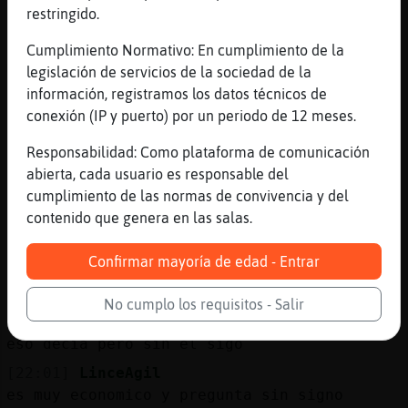
restringido.
Si leelo
[22:00]
LinceAgil
Cumplimiento Normativo: En cumplimiento de la
me lo preguntaba a mi pero no pone el
legislación de servicios de la sociedad de la
signo?
información, registramos los datos técnicos de
conexión (IP y puerto) por un periodo de 12 meses.
[22:01]
Mosquito_Sensible
K me cai y después puso k dices
Responsabilidad: Como plataforma de comunicación
[22:01]
LinceAgil
abierta, cada usuario es responsable del
pues eso
cumplimiento de las normas de convivencia y del
contenido que genera en las salas.
[22:01]
LinceAgil
que me cai?
Confirmar mayoría de edad - Entrar
[22:01]
Mosquito_Sensible
Pan con queso que saben a besos
No cumplo los requisitos - Salir
[22:01]
LinceAgil
eso decia pero sin el sigo
[22:01]
LinceAgil
es muy economico y pregunta sin signo