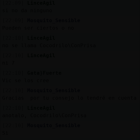
[22:09]
LinceAgil
si no da ninguno
[22:09]
Mosquito_Sensible
Pueden ser ciertos o no
[22:10]
LinceAgil
no se llama Cocodrilo\ConPrisa
[22:10]
LinceAgil
ni 7
[22:10]
Gata}Fuerte
Vic se los cree
[22:10]
Mosquito_Sensible
Gracias por tu consejo lo tendré en cuenta
[22:10]
LinceAgil
anotalo, Cocodrilo\ConPrisa
[22:10]
Mosquito_Sensible
Si