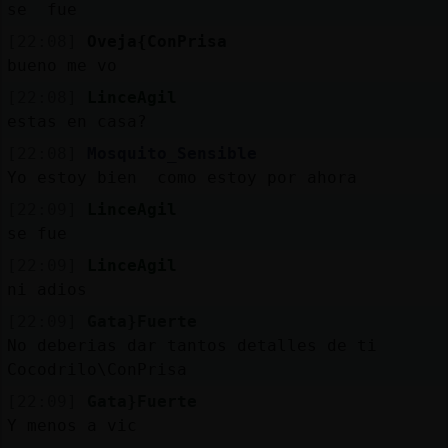
se fue
[22:08]
Oveja{ConPrisa
bueno me vo
[22:08]
LinceAgil
estas en casa?
[22:08]
Mosquito_Sensible
Yo estoy bien como estoy por ahora
[22:09]
LinceAgil
se fue
[22:09]
LinceAgil
ni adios
[22:09]
Gata}Fuerte
No deberias dar tantos detalles de ti
Cocodrilo\ConPrisa
[22:09]
Gata}Fuerte
Y menos a vic