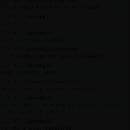
[21:45]
Cocodrilo\ConPrisa
Si lo sabes hacer no se ve ninguna
[21:45]
LinceAgil
ya lo se
[21:45]
LinceAgil
pero no estoy practico
[21:45]
Cocodrilo\ConPrisa
Y lo.puedes dar por todo alrrededor
[21:46]
LinceAgil
paso de tanta labor
[21:46]
Cocodrilo\ConPrisa
Na pues unas picas que agarren y ta
[21:46]
LinceAgil
de momento el sobrante no lo voy a cortar,
a ver si no se nota
[21:47]
LinceAgil
no voy a andar rematando