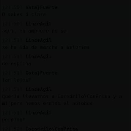
[21:50]
Gata}Fuerte
Q sabes d clara
[21:50]
LinceAgil
aqui, en ampuero no se
[21:51]
LinceAgil
se ha ido de marcha a asturias
[21:51]
LinceAgil
de espicha
[21:51]
Gata}Fuerte
Tan lejos?
[21:51]
LinceAgil
queria llevarnos a Cocodrilo\ConPrisa y a
mi pero hemos erdido el autobus
[21:51]
LinceAgil
perdido*
[21:52]
Cocodrilo\ConPrisa