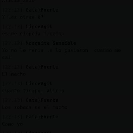
Alicia_2030
[22:12]
Gata}Fuerte
Y las otras 6?
[22:12]
LinceAgil
es de ciencia ficcion
[22:12]
Mosquito_Sensible
Yo no le renia .e lo pusieron cuando me
cai
[22:12]
Gata}Fuerte
El macho
[22:13]
LinceAgil
cuanto tiempo, alicia
[22:13]
Gata}Fuerte
Los sobaos de el macho
[22:13]
Gata}Fuerte
Como yo