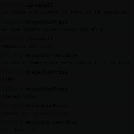
[22:02]
LinceAgil
no habla ero cuando lo hace es un descarao
[22:03]
Oveja{ConPrisa
es que quiero hacer cosas con ella
[22:03]
LinceAgil
empiezas por alto
[22:03]
Mosquito_Sensible
Al único hombre que beso ahora es a mi niño
[22:03]
Oveja{ConPrisa
ni�o
[22:03]
Oveja{ConPrisa
tienes hijos
[22:03]
Oveja{ConPrisa
puedo ser su padrastro
[22:04]
Mosquito_Sensible
Si claro 1