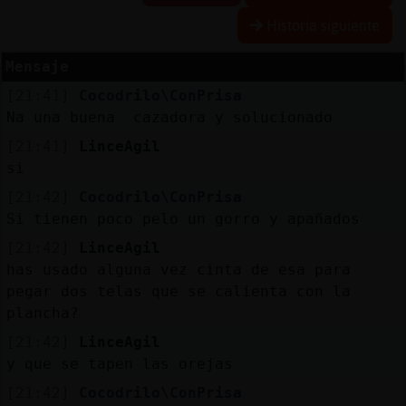
Historia siguiente
Mensaje
Reservar
alias
[21:41]
Cocodrilo\ConPrisa
Na una buena cazadora y solucionado
[21:41]
LinceAgil
si
Actualizar
contraseña
[21:42]
Cocodrilo\ConPrisa
Si tienen poco pelo un gorro y apañados
[21:42]
LinceAgil
has usado alguna vez cinta de esa para
Actualizar
IP
pegar dos telas que se calienta con la
plancha?
virtual
[21:42]
LinceAgil
y que se tapen las orejas
[21:42]
Cocodrilo\ConPrisa
M
is