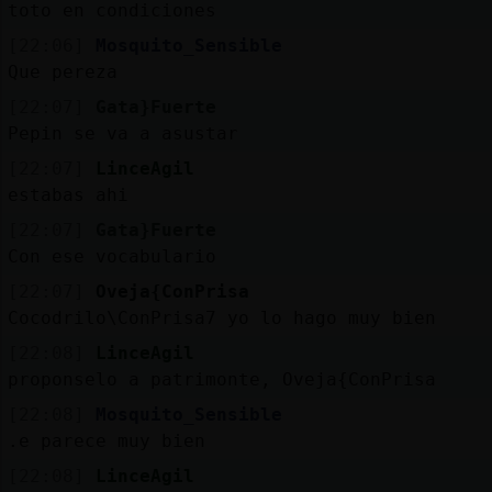
toto en condiciones
[22:06]
Mosquito_Sensible
Que pereza
[22:07]
Gata}Fuerte
Pepin se va a asustar
[22:07]
LinceAgil
estabas ahi
[22:07]
Gata}Fuerte
Con ese vocabulario
[22:07]
Oveja{ConPrisa
Cocodrilo\ConPrisa7 yo lo hago muy bien
[22:08]
LinceAgil
proponselo a patrimonte, Oveja{ConPrisa
[22:08]
Mosquito_Sensible
.e parece muy bien
[22:08]
LinceAgil