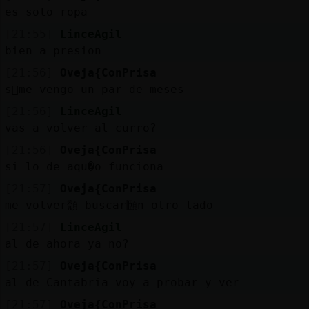
es solo ropa
[21:55]
LinceAgil
bien a presion
[21:56]
Oveja{ConPrisa
s󬯠me vengo un par de meses
[21:56]
LinceAgil
vas a volver al curro?
[21:56]
Oveja{ConPrisa
si lo de aqu�o funciona
[21:57]
Oveja{ConPrisa
me volver頹 buscar頥n otro lado
[21:57]
LinceAgil
al de ahora ya no?
[21:57]
Oveja{ConPrisa
al de Cantabria voy a probar y ver
[21:57]
Oveja{ConPrisa