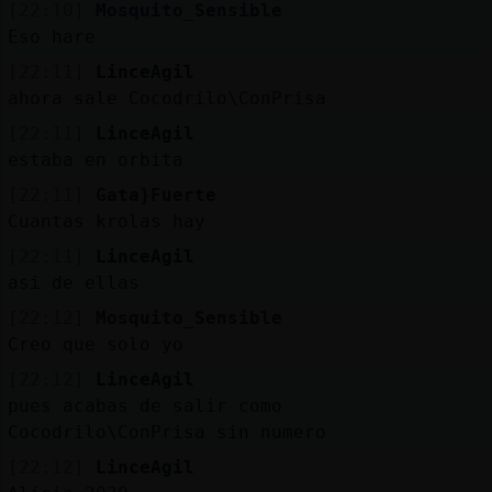
[22:10]
Mosquito_Sensible
Eso hare
[22:11]
LinceAgil
ahora sale Cocodrilo\ConPrisa
[22:11]
LinceAgil
estaba en orbita
[22:11]
Gata}Fuerte
Cuantas krolas hay
[22:11]
LinceAgil
asi de ellas
[22:12]
Mosquito_Sensible
Creo que solo yo
[22:12]
LinceAgil
pues acabas de salir como
Cocodrilo\ConPrisa sin numero
[22:12]
LinceAgil