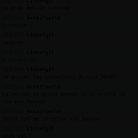
[22:13]
LinceAgil
tu eres mas de quesada
[22:14]
Gata}Fuerte
Y reqson
[22:14]
LinceAgil
tambien
[22:14]
LinceAgil
y calostros
[22:14]
LinceAgil
te gustan los calostros, Alicia_2030?
[22:14]
Gata}Fuerte
La verdad es q los sobaos d la ermita tb
son muy buenos
[22:15]
Gata}Fuerte
Hasta los de serafina son buenos
[22:15]
LinceAgil
abas mal