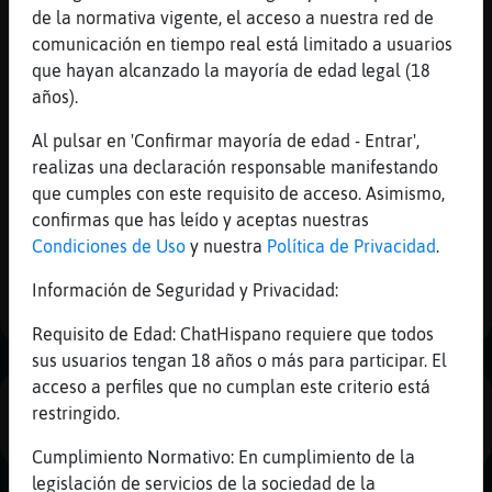
Hormiga}Elocuente
: Hola
Mis
de la normativa vigente, el acceso a nuestra red de
Elefante}Locuaz
: jajaa pero va todo
blogs
comunicación en tiempo real está limitado a usuarios
en conjunto
que hayan alcanzado la mayoría de edad legal (18
Elefante}Locuaz
: granadilla el jerte
años).
Hormiga}Elocuente
: pero que no me
acordaba del nombre
Mis
Al pulsar en 'Confirmar mayoría de edad - Entrar',
...
foros
realizas una declaración responsable manifestando
que cumples con este requisito de acceso. Asimismo,
21 líneas de 2 usuarios
856 visitas
-6 puntos
confirmas que has leído y aceptas nuestras
Condiciones de Uso
y nuestra
Política de Privacidad
.
Registr
1
un
Información de Seguridad y Privacidad:
canal
Requisito de Edad: ChatHispano requiere que todos
sus usuarios tengan 18 años o más para participar. El
acceso a perfiles que no cumplan este criterio está
PUBLICIDAD
restringido.
Más
gestion
Cumplimiento Normativo: En cumplimiento de la
legislación de servicios de la sociedad de la