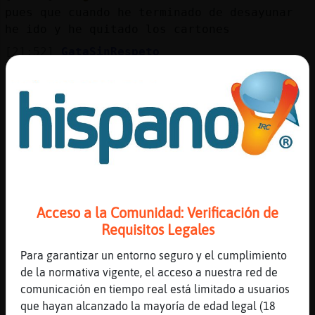
Mis
pues que cuando he terminado de desayunar
blogs
he ido y he quitado los cartones
[21:52]
GataSinRespeto
y cuando volviste se habia helado
Mis
[21:52]
Pinguino-Feroz
foros
pues ya cuando he salido para irme estaba
la luna congelada
[21:52]
Pinguino-Feroz
si jajaja
Registr
un
[21:52]
GataSinRespeto
canal
pues por eso el alcohol
Acceso a la Comunidad: Verificación de
[21:52]
GataSinRespeto
Requisitos Legales
con alcohol no pasa eso
Para garantizar un entorno seguro y el cumplimiento
[21:53]
Pinguino-Feroz
Más
de la normativa vigente, el acceso a nuestra red de
nada la pr󸩭a vez hasta que no me vaya a ir
gestion
comunicación en tiempo real está limitado a usuarios
no lo quito
que hayan alcanzado la mayoría de edad legal (18