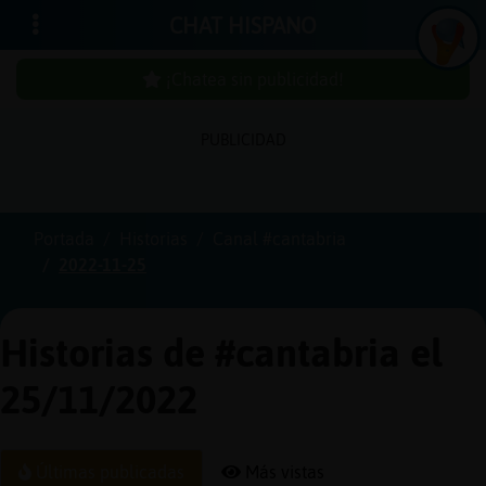
CHAT HISPANO
¡Chatea sin publicidad!
PUBLICIDAD
Iniciar
sesión
Portada
Historias
Canal #cantabria
2022-11-25
¡Chatea
sin
publici
Historias de #cantabria el
25/11/2022
Crear
una
Últimas publicadas
Más vistas
cuenta