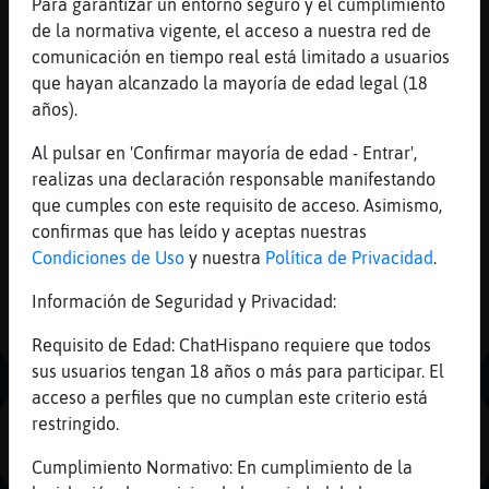
Para garantizar un entorno seguro y el cumplimiento
Mis
de la normativa vigente, el acceso a nuestra red de
blogs
Mosquito{Humilde
: :O
comunicación en tiempo real está limitado a usuarios
Mosquito{Humilde
: quien eres xd
que hayan alcanzado la mayoría de edad legal (18
Mosquito{Humilde
: ahhh xd
años).
Mapache_Feroz
: ePaaaaaaaaaaa
Mis
Al pulsar en 'Confirmar mayoría de edad - Entrar',
Mosquito{Humilde
: que es de tu vida?
foros
realizas una declaración responsable manifestando
...
que cumples con este requisito de acceso. Asimismo,
confirmas que has leído y aceptas nuestras
68 líneas de 3 usuarios
1106 visitas
-11 puntos
Condiciones de Uso
y nuestra
Política de Privacidad
.
Registr
un
Información de Seguridad y Privacidad:
1
canal
Requisito de Edad: ChatHispano requiere que todos
sus usuarios tengan 18 años o más para participar. El
acceso a perfiles que no cumplan este criterio está
Más
restringido.
PUBLICIDAD
gestion
Cumplimiento Normativo: En cumplimiento de la