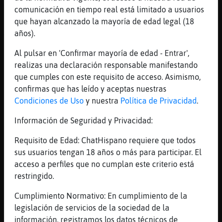
Que nooooooo
comunicación en tiempo real está limitado a usuarios
[13:30]
Oveja{Fuerte
que hayan alcanzado la mayoría de edad legal (18
Xd
años).
[13:30]
Perro{Paciente
Al pulsar en 'Confirmar mayoría de edad - Entrar',
cuando te ver᳠en otra Oveja{Fuerte xd
realizas una declaración responsable manifestando
[13:31]
Oveja{Fuerte
que cumples con este requisito de acceso. Asimismo,
Otra que?
confirmas que has leído y aceptas nuestras
Condiciones de Uso
y nuestra
Política de Privacidad
.
[13:31]
Perro{Paciente
aprovecha que te quedas mozo viejo, con las
Información de Seguridad y Privacidad:
manos hacia atrᳬ palillo en la boca y
viendo las obras de Camelot
Requisito de Edad: ChatHispano requiere que todos
sus usuarios tengan 18 años o más para participar. El
[13:31]
Perro{Paciente
acceso a perfiles que no cumplan este criterio está
xddddddddddddddd
restringido.
[13:31]
Oveja{Fuerte
Ningún hombre que se ha casado a levantado
Cumplimiento Normativo: En cumplimiento de la
jamás cabeza
legislación de servicios de la sociedad de la
información, registramos los datos técnicos de