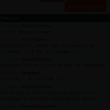
Historia siguiente
Mensaje
Reserva
[13:28]
Oveja{Fuerte
alias
Lauren Baines buenas
[13:28]
JirafaAzul
Oveja{Fuerte, desde que te conozco, mi
Actuali
estómago está más estropeado (?
contras
[13:28]
Oveja{Fuerte
Mientras lloras Lauren Baines ha madrugado
[13:29]
GataReal
Actuali
Lo hice... A las 5:40 ))
IP
[13:29]
Oveja{Fuerte
virtual
Rhyan eso es que tienes mariposas en el
estómago y te están comiendo por dentro
[13:29]
Perro{Paciente