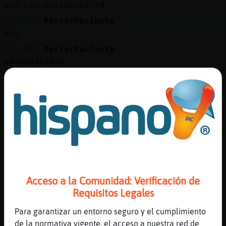
Mis
son las mariposas xd
blogs
[13:29]
Perro{Paciente
ves
[13:29]
Perro{Paciente
xddddddddddd
Mis
foros
[13:29]
Oveja{Fuerte
Eso, lo que dijo Beibe pero en gore
[13:29]
Oveja{Fuerte
Con sangre y visceras
Registr
un
[13:30]
Oveja{Fuerte
canal
A las 5:40 y diez minutos ahí de morriña
[13:30]
JirafaAzul
Del amor que proceso por ti
Acceso a la Comunidad: Verificación de
[13:30]
JirafaAzul
Más
Requisitos Legales
Cásate conmigo
gestion
Para garantizar un entorno seguro y el cumplimiento
[13:30]
Oveja{Fuerte
de la normativa vigente, el acceso a nuestra red de