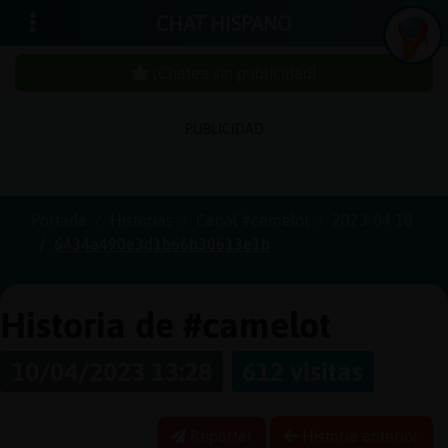
CHAT HISPANO
¡Chatea sin publicidad!
PUBLICIDAD
Iniciar
sesión
Portada
Historias
Canal #camelot
2023-04-10
6434a490e3d1b66b30613e1b
¡Chatea
sin
publici
Historia de #camelot
10/04/2023 13:28
612 visitas
Crear
una
Reportar
Historia anterior
cuenta