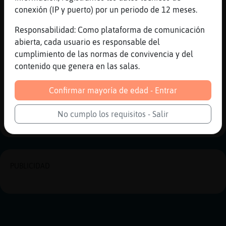
[13:31]
Perro{Paciente
conexión (IP y puerto) por un periodo de 12 meses.
ajajajaj
[13:31]
Oveja{Fuerte
Responsabilidad: Como plataforma de comunicación
Ni casándose con otro hombre
abierta, cada usuario es responsable del
cumplimiento de las normas de convivencia y del
[13:31]
Perro{Paciente
contenido que genera en las salas.
hombre de poca fe
Confirmar mayoría de edad - Entrar
Reportar
Historia anterior
Historia siguiente
No cumplo los requisitos - Salir
PUBLICIDAD