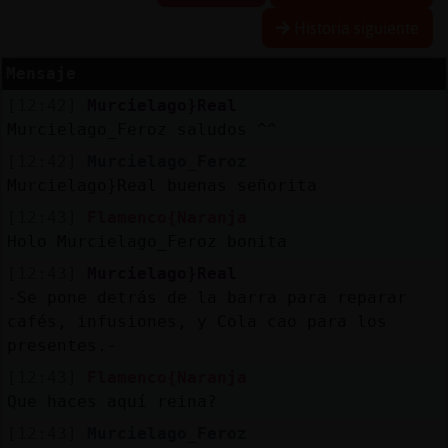
Historia siguiente
Mensaje
Reserva
[12:42]
Murcielago}Real
alias
Murcielago_Feroz saludos ^^
[12:42]
Murcielago_Feroz
Murcielago}Real buenas señorita
Actuali
[12:43]
Flamenco{Naranja
contras
Holo Murcielago_Feroz bonita
[12:43]
Murcielago}Real
-Se pone detrás de la barra para reparar
Actuali
cafés, infusiones, y Cola cao para los
IP
presentes.-
virtual
[12:43]
Flamenco{Naranja
Que haces aquí reina?
[12:43]
Murcielago_Feroz