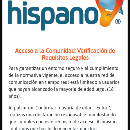
sirve ha Chifusa_Manyuu dejándolo delante
de ella en la barra.-
[12:45]
Flamenco{Naranja
Que guay que vengas por aquí
[12:45]
Murcielago}Real
*¿Alguien dijo café irlandés?*
[12:45]
Murcielago_Feroz
Acceso a la Comunidad: Verificación de
Sigo queriendote mucho, ya tu sabe
Requisitos Legales
[12:45]
Murcielago_Feroz
Para garantizar un entorno seguro y el cumplimiento
Murcielago}Real yo mismo
de la normativa vigente, el acceso a nuestra red de
[12:46]
Flamenco{Naranja
comunicación en tiempo real está limitado a usuarios
Si pero nuestro amor no es posible
que hayan alcanzado la mayoría de edad legal (18
Murcielago_Feroz
años).
[12:46]
Murcielago_Feroz
Al pulsar en 'Confirmar mayoría de edad - Entrar',
Flamenco{Naranja me llamaron troll
realizas una declaración responsable manifestando
[12:46]
Murcielago}Real
que cumples con este requisito de acceso. Asimismo,
-Se pone de nuevo tras la barra para
confirmas que has leído y aceptas nuestras