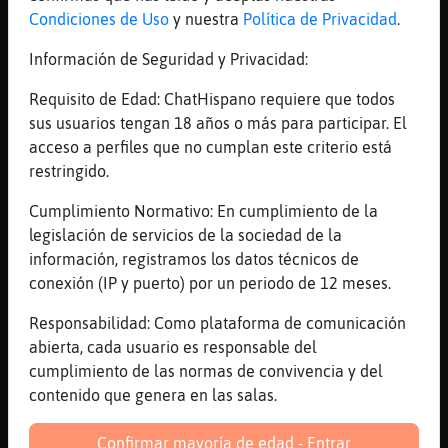
empezar hacer el café irlandés tal como
Condiciones de Uso
y nuestra
Política de Privacidad
.
pide el cliente.-
Información de Seguridad y Privacidad:
[12:46]
Flamenco{Naranja
Aquí? XD
Requisito de Edad: ChatHispano requiere que todos
sus usuarios tengan 18 años o más para participar. El
[12:47]
Murcielago_Feroz
acceso a perfiles que no cumplan este criterio está
Flamenco{Naranja aquí mismo
restringido.
[12:47]
Flamenco{Naranja
Uuuu dime quien y le pego que aquí tengo
Cumplimiento Normativo: En cumplimiento de la
enchufe
legislación de servicios de la sociedad de la
información, registramos los datos técnicos de
[12:47]
Flamenco{Naranja
conexión (IP y puerto) por un periodo de 12 meses.
No habrás sido el guarro de sparrow no?
[12:47]
Murcielago}Real
Responsabilidad: Como plataforma de comunicación
-Acabó de preparar el café irlandés y, se
abierta, cada usuario es responsable del
lo dejó en la barra frente al cliente.-
cumplimiento de las normas de convivencia y del
*Aquí tiene*
contenido que genera en las salas.
[12:47]
Murcielago_Feroz
Confirmar mayoría de edad - Entrar