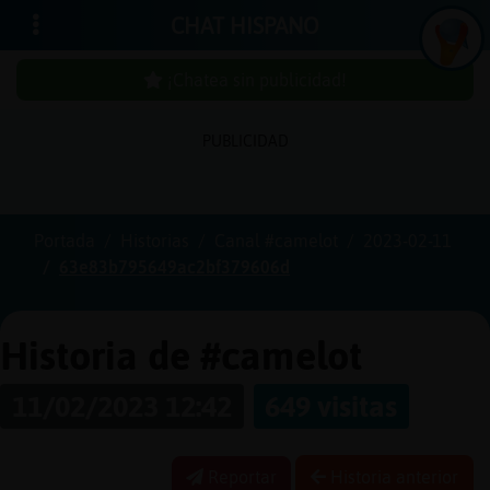
CHAT HISPANO
¡Chatea sin publicidad!
PUBLICIDAD
Iniciar
sesión
Portada
Historias
Canal #camelot
2023-02-11
63e83b795649ac2bf379606d
¡Chatea
sin
publici
Historia de #camelot
11/02/2023 12:42
649 visitas
Crear
una
Reportar
Historia anterior
cuenta