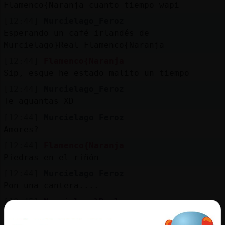
Mis
Flamenco{Naranja cuanto tiempo wapi
blogs
[12:44]
Murcielago_Feroz
Esperando un café irlandés de
Murcielago}Real Flamenco{Naranja
[12:44]
Flamenco{Naranja
Mis
Sip, esque he estado malito un tiempo
foros
[12:44]
Murcielago_Feroz
Te aguantas XD
[12:44]
Murcielago_Feroz
Registr
Amores?
un
canal
[12:44]
Flamenco{Naranja
Piedras en el riñón
[12:44]
Murcielago_Feroz
Pon una cantera....
Más
[12:45]
Murcielago}Real
gestion
-Luego ella prepara el primer café y se lo