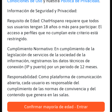
Condiciones de Uso
y nuestra
Política de Privacidad
.
[12:04]
BufaloSuave
buen dia Mosca_Brillante
Información de Seguridad y Privacidad:
[12:05]
Mosca_Brillante
Requisito de Edad: ChatHispano requiere que todos
las aceitunas que te paga el jefe?
sus usuarios tengan 18 años o más para participar. El
[12:05]
Mosca_Brillante
acceso a perfiles que no cumplan este criterio está
ACTION se esconde
restringido.
[12:05]
Grillo\Brillante
Cumplimiento Normativo: En cumplimiento de la
el pescado
legislación de servicios de la sociedad de la
[12:05]
Mosca_Brillante
información, registramos los datos técnicos de
[BufaloSuave] buenas�
conexión (IP y puerto) por un periodo de 12 meses.
[12:05]
Grillo\Brillante
Responsabilidad: Como plataforma de comunicación
solo asomas para echarme en cara lo de las
abierta, cada usuario es responsable del
aceitunas que no pedi yo ...
cumplimiento de las normas de convivencia y del
[12:05]
Grillo\Brillante
contenido que genera en las salas.
yo solo las comi
[12:06]
Grillo\Brillante
Confirmar mayoría de edad - Entrar