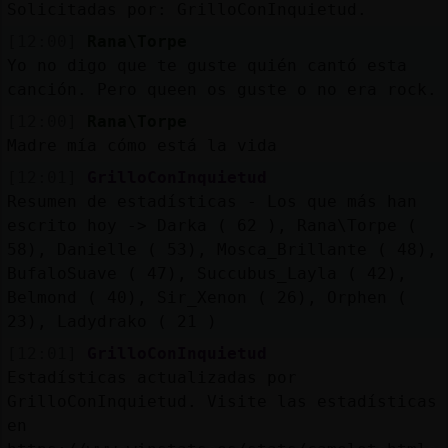
Mis
Solicitadas por: GrilloConInquietud.
blogs
[12:00]
Rana\Torpe
Yo no digo que te guste quién cantó esta
canción. Pero queen os guste o no era rock.
[12:00]
Rana\Torpe
Mis
Madre mía cómo está la vida
foros
[12:01]
GrilloConInquietud
Resumen de estadísticas - Los que más han
escrito hoy -> Darka ( 62 ), Rana\Torpe (
Registr
58), Danielle ( 53), Mosca_Brillante ( 48),
un
BufaloSuave ( 47), Succubus_Layla ( 42),
canal
Belmond ( 40), Sir_Xenon ( 26), Orphen (
23), Ladydrako ( 21 )
[12:01]
GrilloConInquietud
Estadísticas actualizadas por
Más
GrilloConInquietud. Visite las estadísticas
gestion
en