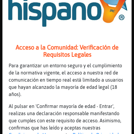
[12:04]
Grillo\Brillante
huele a pescao
[12:04]
BufaloSuave
mm... pues no me gusta el pescado
[12:04]
Grillo\Brillante
BufaloSuave: yo, hueleme
Acceso a la Comunidad: Verificación de
[12:04]
BufaloSuave
Requisitos Legales
comanlo ustedes
Para garantizar un entorno seguro y el cumplimiento
[12:04]
Grillo\Brillante
de la normativa vigente, el acceso a nuestra red de
ui
comunicación en tiempo real está limitado a usuarios
[12:04]
Mosca_Brillante
que hayan alcanzado la mayoría de edad legal (18
buenos dias �
años).
[12:04]
Grillo\Brillante
Al pulsar en 'Confirmar mayoría de edad - Entrar',
a mi me encanta
realizas una declaración responsable manifestando
[12:04]
Mosca_Brillante
que cumples con este requisito de acceso. Asimismo,
qu頴e encanta?
confirmas que has leído y aceptas nuestras