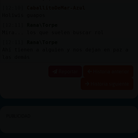
[12:10]
CaballitoDeMar-Azul
Holiwis guapos
[12:11]
Rana\Torpe
Mira... los que suelen buscar rol
[12:11]
Rana\Torpe
Ahí tienen a alguien y nos dejan en paz a
las demás
Reportar
Historia anterior
Historia siguiente
PUBLICIDAD