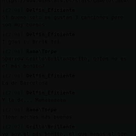
https://www.winstats.es/stats/camelot.html
[12:01]
Delfin_Eficiente
Si bueno solo me gustan 3 canciones pero
son muy buenos
[12:01]
Delfin_Eficiente
I guan tu breik fri
[12:01]
Rana\Torpe
Sparrow Grillo\Brillantecito, quién no es
el más bonito?
[12:01]
Delfin_Eficiente
La de Barcelona
[12:01]
Delfin_Eficiente
Y la de... Mamaaaaaaa
[12:01]
Rana\Torpe
Tiene muchas más buenas
[12:02]
Grillo\Brillante
yo soy el más bonito, el que menos el que