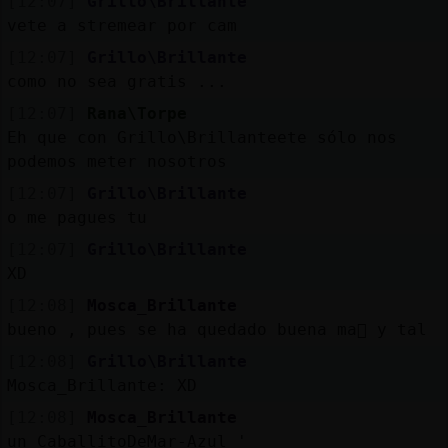
[12:07]
Grillo\Brillante
vete a stremear por cam
[12:07]
Grillo\Brillante
como no sea gratis ...
[12:07]
Rana\Torpe
Eh que con Grillo\Brillanteete sólo nos
podemos meter nosotros
[12:07]
Grillo\Brillante
o me pagues tu
[12:07]
Grillo\Brillante
XD
[12:08]
Mosca_Brillante
bueno , pues se ha quedado buena ma񡮡 y tal
[12:08]
Grillo\Brillante
Mosca_Brillante: XD
[12:08]
Mosca_Brillante
un CaballitoDeMar-Azul '