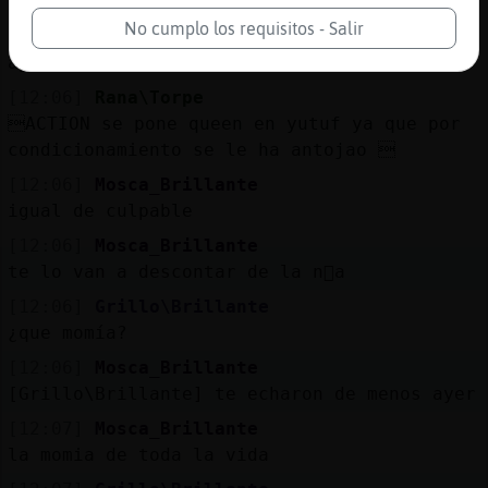
:(
No cumplo los requisitos - Salir
[12:06]
Mosca_Brillante
ajajaj
[12:06]
Rana\Torpe
ACTION se pone queen en yutuf ya que por
condicionamiento se le ha antojao 
[12:06]
Mosca_Brillante
igual de culpable
[12:06]
Mosca_Brillante
te lo van a descontar de la n󭩮a
[12:06]
Grillo\Brillante
¿que momía?
[12:06]
Mosca_Brillante
[Grillo\Brillante] te echaron de menos ayer
[12:07]
Mosca_Brillante
la momia de toda la vida