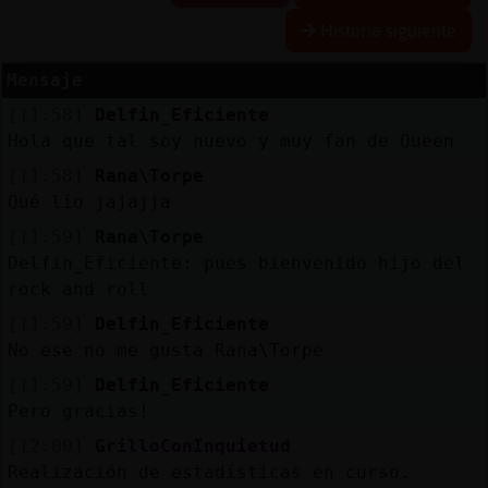
Historia siguiente
Mensaje
Reserva
[11:58]
Delfin_Eficiente
alias
Hola que tal soy nuevo y muy fan de Queen
[11:58]
Rana\Torpe
Qué lío jajajja
Actuali
[11:59]
Rana\Torpe
contras
Delfin_Eficiente: pues bienvenido hijo del
rock and roll
[11:59]
Delfin_Eficiente
Actuali
No ese no me gusta Rana\Torpe
IP
[11:59]
Delfin_Eficiente
virtual
Pero gracias!
[12:00]
GrilloConInquietud
Realización de estadísticas en curso.