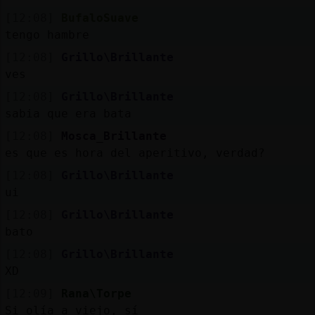
[12:08]
BufaloSuave
tengo hambre
[12:08]
Grillo\Brillante
ves
[12:08]
Grillo\Brillante
sabia que era bata
[12:08]
Mosca_Brillante
es que es hora del aperitivo, verdad?
[12:08]
Grillo\Brillante
ui
[12:08]
Grillo\Brillante
bato
[12:08]
Grillo\Brillante
XD
[12:09]
Rana\Torpe
Si olía a viejo, sí