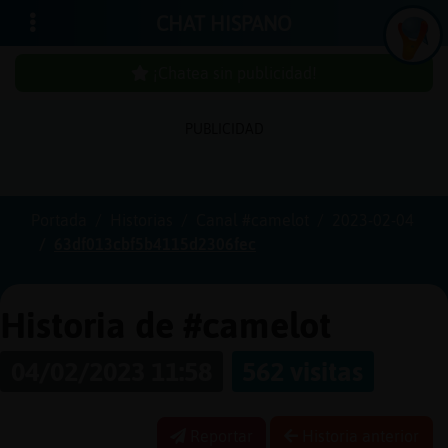
CHAT HISPANO
¡Chatea sin publicidad!
PUBLICIDAD
Iniciar
sesión
Portada
Historias
Canal #camelot
2023-02-04
63df013cbf5b4115d2306fec
¡Chatea
sin
publici
Historia de #camelot
04/02/2023 11:58
562 visitas
Crear
una
Reportar
Historia anterior
cuenta