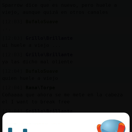
Sparrow dice que es nuevo, pero huele a
viejo, aunque quizá en otros canales
[12:03]
BufaloSuave
.-.
[12:03]
Grillo\Brillante
ui huele a viejo ...
[12:03]
Grillo\Brillante
ya las dicho mal oliente
[12:04]
BufaloSuave
quien huele a viejo
[12:04]
Rana\Torpe
Coñaaaa que ahora se me mete en la cabeza
el I want to break free
[12:04]
Grillo\Brillante
ACTION olisquea de lejos a
Delfin_Eficiente