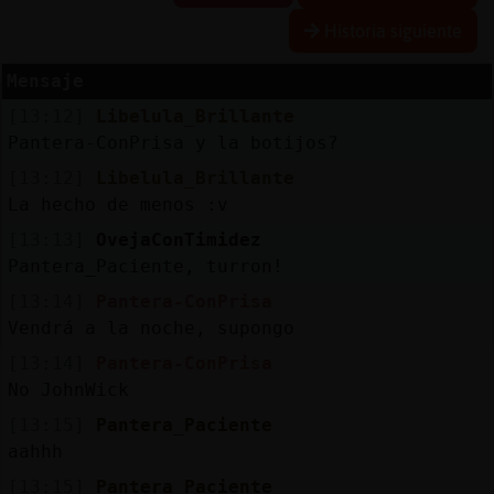
Historia siguiente
Mensaje
Reserva
[13:12]
Libelula_Brillante
alias
Pantera-ConPrisa y la botijos?
[13:12]
Libelula_Brillante
La hecho de menos :v
Actuali
[13:13]
OvejaConTimidez
contras
Pantera_Paciente, turron!
[13:14]
Pantera-ConPrisa
Vendrá a la noche, supongo
Actuali
[13:14]
Pantera-ConPrisa
IP
No JohnWick
virtual
[13:15]
Pantera_Paciente
aahhh
[13:15]
Pantera_Paciente