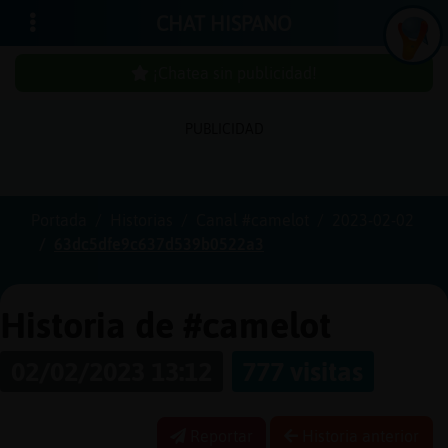
CHAT HISPANO
¡Chatea sin publicidad!
PUBLICIDAD
Iniciar
sesión
Portada
Historias
Canal #camelot
2023-02-02
63dc5dfe9c637d539b0522a3
¡Chatea
sin
publici
Historia de #camelot
02/02/2023 13:12
777 visitas
Crear
una
Reportar
Historia anterior
cuenta