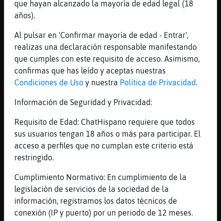
que hayan alcanzado la mayoría de edad legal (18
ni chocolate....
años).
[13:17]
Pantera_Paciente
eah
Al pulsar en 'Confirmar mayoría de edad - Entrar',
realizas una declaración responsable manifestando
[13:17]
Pantera_Paciente
que cumples con este requisito de acceso. Asimismo,
xD
confirmas que has leído y aceptas nuestras
[13:17]
Pantera_Paciente
Condiciones de Uso
y nuestra
Política de Privacidad
.
por eso me contrataron
Información de Seguridad y Privacidad:
[13:17]
Pantera_Paciente
hago cajas de 40k de monedas de cocholate
Requisito de Edad: ChatHispano requiere que todos
[13:17]
OvejaConTimidez
sus usuarios tengan 18 años o más para participar. El
xD
acceso a perfiles que no cumplan este criterio está
restringido.
[13:17]
Pantera_Paciente
para coberturas y rellenos xD
Cumplimiento Normativo: En cumplimiento de la
[13:17]
OvejaConTimidez
legislación de servicios de la sociedad de la
para ti.
información, registramos los datos técnicos de
conexión (IP y puerto) por un periodo de 12 meses.
[13:17]
OvejaConTimidez