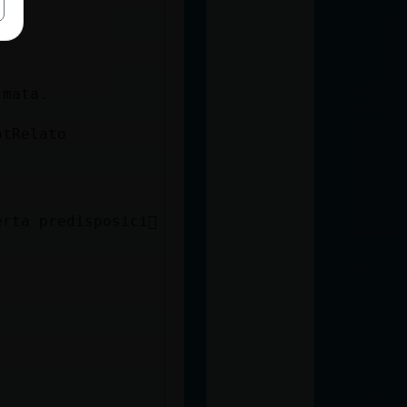
 mata.
otRelato
rta predisposici󮠡