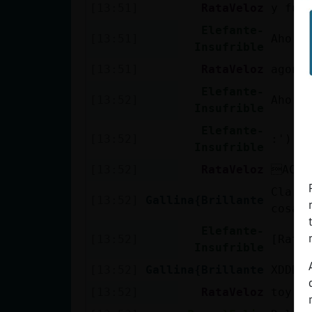
[13:51]
RataVeloz
y fun
Elefante-
[13:51]
Ahora
Insufrible
[13:51]
RataVeloz
agoni
Elefante-
[13:52]
Ahora
Insufrible
Elefante-
[13:52]
:')
Insufrible
[13:52]
RataVeloz
ACTI
Claro
[13:52]
Gallina{Brillante
cosas
Elefante-
[13:52]
[Rata
Insufrible
[13:52]
Gallina{Brillante
XDDDD
[13:52]
RataVeloz
toy x