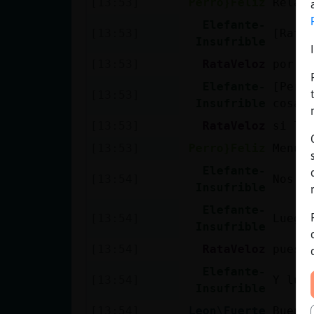
[13:53]
Perro}Feliz
Relat
Elefante-
[13:53]
[Rata
Insufrible
[13:53]
RataVeloz
por l
Elefante-
[Perr
[13:53]
Insufrible
cosa.
[13:53]
RataVeloz
si ll
[13:53]
Perro}Feliz
Menud
Elefante-
[13:54]
Nos q
Insufrible
Elefante-
[13:54]
Luego
Insufrible
[13:54]
RataVeloz
pues 
Elefante-
[13:54]
Y lue
Insufrible
[13:54]
Leon\Fuerte
Buena