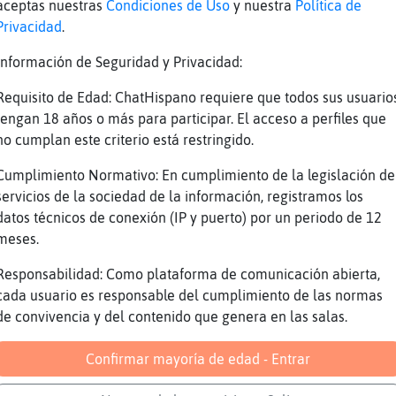
o emo o gore?))
aceptas nuestras
Condiciones de Uso
y nuestra
Política de
Privacidad
.
Veloz] me la has dejado a huevo.
Información de Seguridad y Privacidad:
o mismo, que toy xiquita ^_^
Requisito de Edad: ChatHispano requiere que todos sus usuario
o}Feliz] empezamos el relato llorando y luego
tengan 18 años o más para participar. El acceso a perfiles que
no cumplan este criterio está restringido.
oramos lloramos todos...
Cumplimiento Normativo: En cumplimiento de la legislación de
a fiesta))
servicios de la sociedad de la información, registramos los
datos técnicos de conexión (IP y puerto) por un periodo de 12
uejamos de la sociedad, la vida, el amor, los
meses.
Responsabilidad: Como plataforma de comunicación abierta,
 unos chupitos.
cada usuario es responsable del cumplimiento de las normas
el negocio de las ratas en palo es para llora
de convivencia y del contenido que genera en las salas.
go una cita en lo alto de un puente.
Confirmar mayoría de edad - Entrar
s y frias tardes