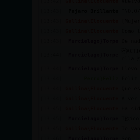
[13:42]
Gallina\Elocuente
Vuelv
cuenta
[13:43]
Pajaro_Brillante
^\O.O
[13:43]
Gallina\Elocuente
[Muje
[13:43]
Gallina\Elocuente
Como 
Reservar
[13:43]
Murcielago}Torpe
De nad
alias
ACTI
[13:44]
Murcielago}Torpe
ella.
[13:44]
Murcielago}Torpe
Llevo 
Actualizar
contraseña
[13:44]
Perro}Feliz
Feliz
[13:44]
Gallina\Elocuente
Que e
[13:44]
Gallina\Elocuente
A ver
Actualizar
[13:45]
Gallina\Elocuente
Ha si
IP virtual
[13:45]
Murcielago}Torpe
T飮ico
[13:45]
Gallina\Elocuente
Te va
[13:46]
Murcielago}Torpe
Sep. 