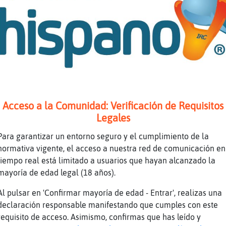
ciona lo del relato?
 s�.
as quitate el EMo!!
 me abrirᮠprivado chicas y nos cortaremos las
Acceso a la Comunidad: Verificación de Requisitos
Legales
ON prefiere las venas largas ^_^
Para garantizar un entorno seguro y el cumplimiento de la
 a mí me abren privados las chicas que quiere
normativa vigente, el acceso a nuestra red de comunicación en
 juntos
tiempo real está limitado a usuarios que hayan alcanzado la
mayoría de edad legal (18 años).
Veloz] y lo que no son venas.
Al pulsar en 'Confirmar mayoría de edad - Entrar', realizas una
declaración responsable manifestando que cumples con este
iquita para esos chistes Gallina\ElocuenteRel
requisito de acceso. Asimismo, confirmas que has leído y