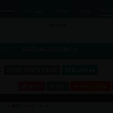
Bus
Normas
Gestiones
Contacto
Ayuda
PUBLICIDAD
023-01-27
63d47524a02e5459c550c1eb
t
27/01/2023 13:42
598 visitas
Reportar
Volver
Historia anterior
e
in acab頥l puto curso.