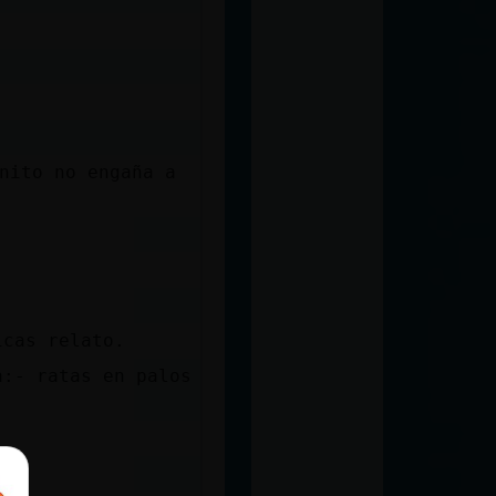
nito no engaña a
icas relato.
a:- ratas en palos