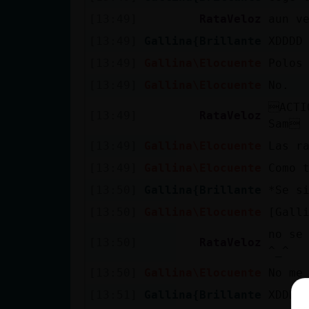
[13:49]
RataVeloz
aun v
[13:49]
Gallina{Brillante
XDDDD
[13:49]
Gallina\Elocuente
Polos
[13:49]
Gallina\Elocuente
No.
ACTI
[13:49]
RataVeloz
Sam
[13:49]
Gallina\Elocuente
Las r
[13:49]
Gallina\Elocuente
Como 
[13:50]
Gallina{Brillante
*Se s
[13:50]
Gallina\Elocuente
[Gall
no se
[13:50]
RataVeloz
^_^
[13:50]
Gallina\Elocuente
No me
[13:51]
Gallina{Brillante
XDDDD