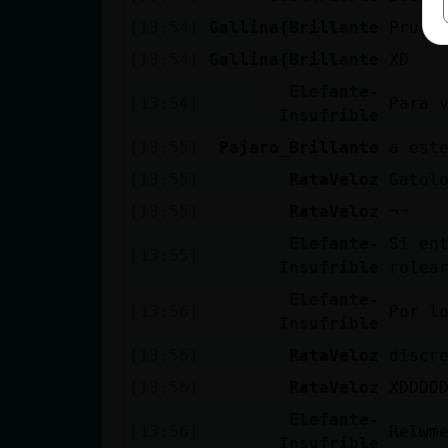
[13:54]
Gallina{Brillante
Prueb
[13:54]
Gallina{Brillante
XD
Elefante-
[13:54]
Para 
Insufrible
[13:55]
Pajaro_Brillante
a est
[13:55]
RataVeloz
Gatol
[13:55]
RataVeloz
¬¬
Elefante-
Si ent
[13:55]
Insufrible
rolea
Elefante-
[13:56]
Por l
Insufrible
[13:56]
RataVeloz
discr
[13:56]
RataVeloz
XDDDD
Elefante-
[13:56]
Relᴡm
Insufrible