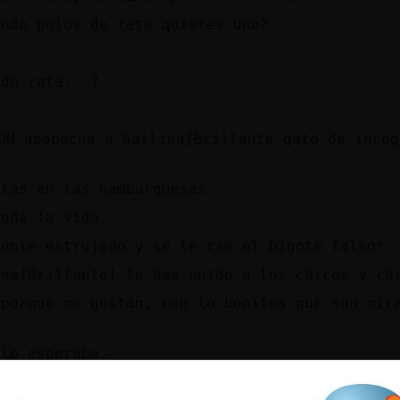
endo polos de rata quieres uno?
 de rata...?
ON apapacha a Gallina{Brillante gato de incog
atas en las hamburguesas.
toda la vida.
iente estrujado y se le cae el bigote falso*
ina{Brillante] te has unido a los chicos y ch
 porque no gustan, con lo bonitos que son mir
 lo esperaba.