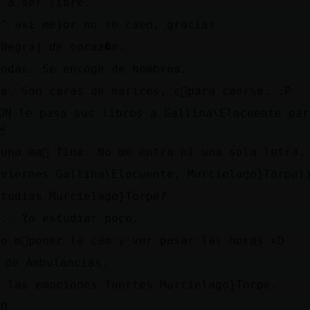
o a ser libre.
/^ asi mejor no se caen, gracias
rNegra] de coraz�n.
todas. Se encoge de hombros.
a. Son caras de narices, c󭯠para caerse. :P
ON le pasa sus libros a Gallina\Elocuente par

una ma񡮡 fina. No me entra ni una sola letra.
 viernes Gallina\Elocuente, Murcielago}Torpe)
studias Murcielago}Torpe?
... Yo estudiar poco.
do m᳠poner la cam y ver pasar las horas xD
 de Ambulancias.
n las emociones fuertes Murcielago}Torpe.
:D