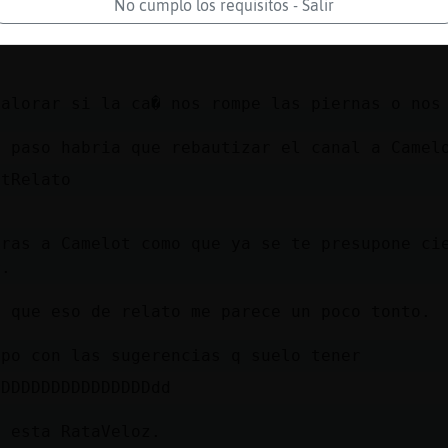
No cumplo los requisitos - Salir
a a cambiar el bicho en palo, RataVeloz
valorar si la ca� nos rompe las piernas o nos
e paso habria que rebautizar el canal a Camel
otRelato
ras a Camelot como que ya se te presupone cie
r.
o que eso de relato me parece un poco tonto.
epo con las sugerencias q suelo tener
DDDDDDDDDDDDDDDDdd
e esta RataVeloz.