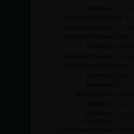
[13:56]
RataVeloz
ese e
[13:57]
Gallina{Brillante
Oh oh
[13:57]
Gallina{Brillante
Ese s
[13:57]
Gallina{Brillante
XDDDD
[13:57]
RataVeloz
Regat
[13:57]
Gallina{Brillante
Jajaj
[13:57]
Gallina{Brillante
Mejor
[13:57]
RataVeloz
doble
[13:57]
RataVeloz
XD
[13:57]
Gallina\Letal
Buena
[13:58]
RataVeloz
wenas
Elefante-
[13:58]
[Gall
Insufrible
[13:58]
Gallina{Brillante
Jajaj