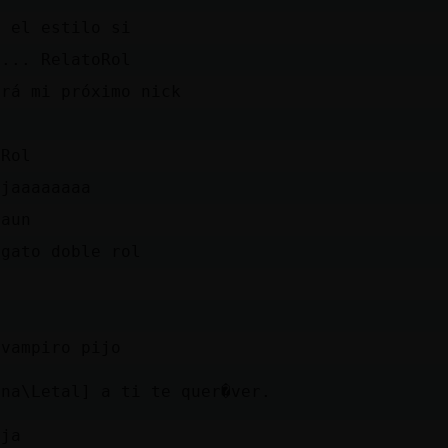
s el estilo si
 ... RelatoRol
erá mi próximo nick
oRol
ajaaaaaaaa
 aun
 gato doble rol
s
 vampiro pijo
ina\Letal] a ti te quer�ver.
aja