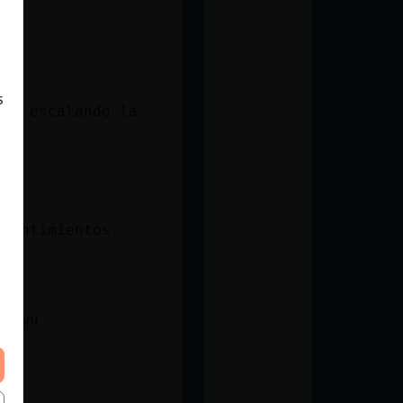
s
 va escalando la
 sentimientos.
r uwu