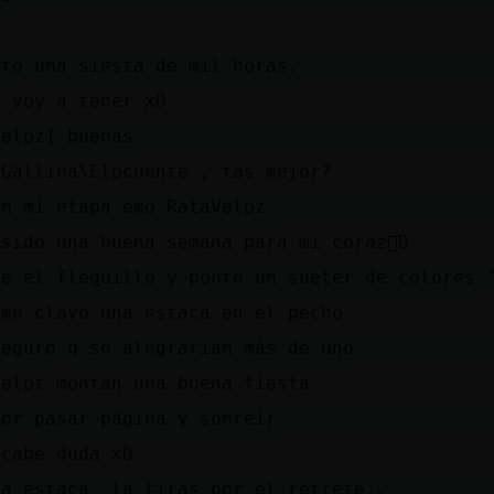
ito una siesta de mil horas.
o voy a tener xD
Veloz] buenas.
 Gallina\Elocuente , tas mejor?
en mi etapa emo RataVeloz.
sido una buena semana para mi coraz󮠸D
te el flequillo y ponte un sueter de colores 
 me clavo una estaca en el pecho.
seguro q se alegrarian más de uno
melot montan una buena fiesta.
jor pasar página y sonreir
 cabe duda xD
la estaca, la tiras por el retrete...