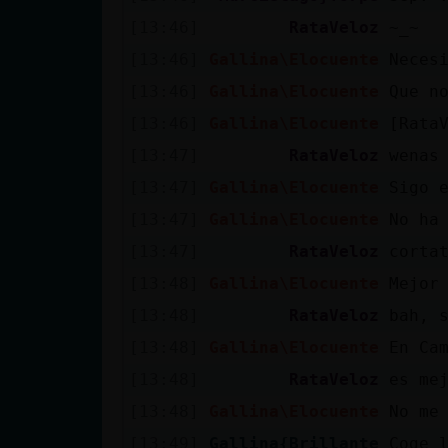
Mis blogs
[13:46]
RataVeloz
~_~
[13:46]
Gallina\Elocuente
Neces
[13:46]
Gallina\Elocuente
Que n
Mis foros
[13:46]
Gallina\Elocuente
[Rata
[13:47]
RataVeloz
wenas
[13:47]
Gallina\Elocuente
Sigo 
Registrar
un canal
[13:47]
Gallina\Elocuente
No ha 
[13:47]
RataVeloz
corta
[13:48]
Gallina\Elocuente
Mejor
Más
[13:48]
RataVeloz
bah, 
gestiones
[13:48]
Gallina\Elocuente
En Ca
[13:48]
RataVeloz
es me
[13:48]
Gallina\Elocuente
No me
[13:49]
Gallina{Brillante
Coge 