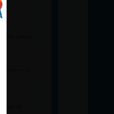
 venas juntos.
n quejarse de
atoEmo XD