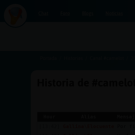
Chat
Foro
Blogs
Noticias
Iniciar
sesión
Portada
Historias
Canal #camelot
2
Historia de #camelo
¡Chatea
sin
publicidad!
Hour
Alias
Mensaj
[13:42]
Gallina\Elocuente
Por f
Crear
una