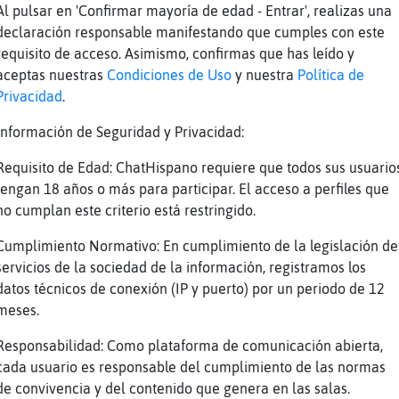
Al pulsar en 'Confirmar mayoría de edad - Entrar', realizas una
declaración responsable manifestando que cumples con este
uso en sobremesa yo no noto la diferencia ent
requisito de acceso. Asimismo, confirmas que has leído y
ue aún no hay juegos que necesite eso
aceptas nuestras
Condiciones de Uso
y nuestra
Política de
o ...
Privacidad
.
lamemos al mal tiempo...
Información de Seguridad y Privacidad:
l es le peligro exactamente?
Requisito de Edad: ChatHispano requiere que todos sus usuario
poken
tengan 18 años o más para participar. El acceso a perfiles que
 empiezan a necesitar 32 GB los juegos. Menos
no cumplan este criterio está restringido.
 por 90€ antes de que las vayan subiendo xD )
Cumplimiento Normativo: En cumplimiento de la legislación de
 todo caro
servicios de la sociedad de la información, registramos los
poken es una caca
datos técnicos de conexión (IP y puerto) por un periodo de 12
meses.
s que subira
nico juego que puede necesitar 64 es ese del 
Responsabilidad: Como plataforma de comunicación abierta,
cada usuario es responsable del cumplimiento de las normas
e, no lo probe
de convivencia y del contenido que genera en las salas.