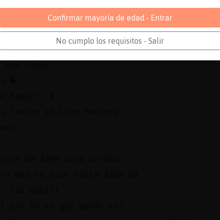
 ese juego es un timo
 simulador de aviones de microsoft
Confirmar mayoría de edad - Entrar
rias ram de 32 por menos de 90 euros?
No cumplo los requisitos - Salir
que marca?
e que tipo?
as �
ya_Rapaz: :D
as lentas si Lobo_Pedante
ses
uscas de 3200 para arriba...
ara eso no hace falta 32GB XD
o, las gskill
ll por 90 si que puede ser...