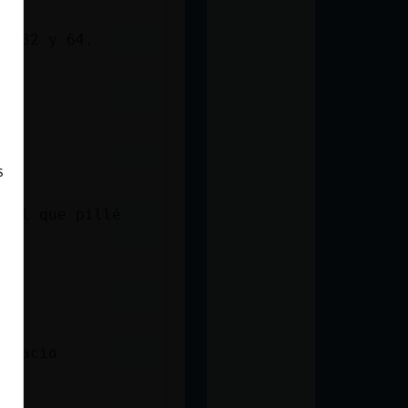
re 32 y 64.
s
 mal que pillé
espacio