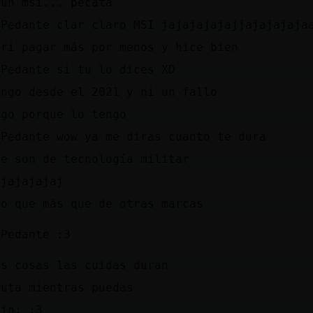
 un msi... pecata
_Pedante clar claro MSI jajajajajajjajajajaja
eri pagar más por menos y hice bien
_Pedante si tu lo dices XD
engo desde el 2021 y ni un fallo
igo porque lo tengo
_Pedante wow ya me diras cuanto te dura
ue son de tecnología militar
ajajajajaj
ro que más que de otras marcas
_Pedante :3
as cosas las cuidas duran
ruta mientras puedas
ein: :3