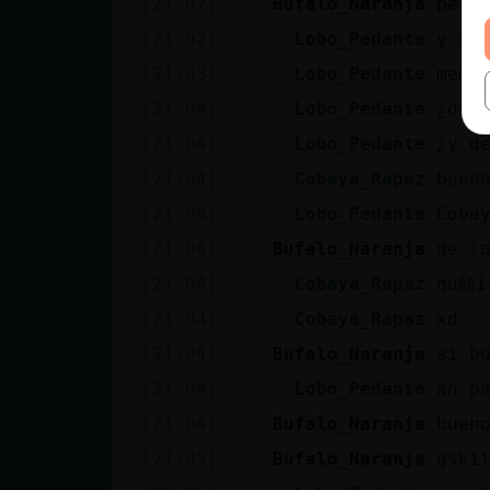
[21:02]
Bufalo_Naranja
pero
[21:02]
Lobo_Pedante
y el
[21:03]
Lobo_Pedante
memo
[21:04]
Lobo_Pedante
¿de 
[21:04]
Lobo_Pedante
¿y d
[21:04]
Cobaya_Rapaz
buen
[21:04]
Lobo_Pedante
Coba
[21:04]
Bufalo_Naranja
de l
[21:04]
Cobaya_Rapaz
qu頤i
[21:04]
Cobaya_Rapaz
xd
[21:04]
Bufalo_Naranja
si b
[21:04]
Lobo_Pedante
ah p
[21:04]
Bufalo_Naranja
buen
[21:05]
Bufalo_Naranja
gski