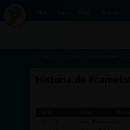
Chat
Foro
Blogs
Noticias
Iniciar
sesión
Portada
Historias
Canal #camelot
2
Historia de #camelo
¡Chatea
sin
publicidad!
Hour
Alias
Mensa
[20:53]
Lobo_Pedante
debe
Crear
una