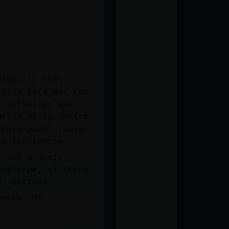
ntos, tu eres
viria para dar con
s esfuerzos que
urlon de su rostro
 para poder juntar
 a inclinarse
e voy a decir,
ez{Torpe, el reino
a, porfavor ....
gusto. Mi