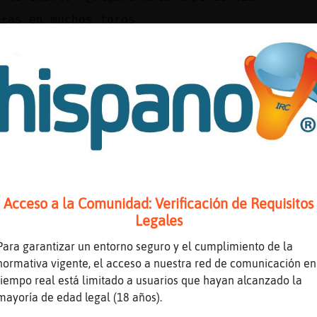
Ã±as en muchos foros
 de valor entonces
, tu a tu bola disfruta, mientras puedas
le
e si ponerle 32 o 64 GB de ram
ere
ara que?
Acceso a la Comunidad: Verificación de Requisitos
n portátil no tiene mucho sentido 64
Legales
ombre, que 32 hoy en dia es poco XD
Para garantizar un entorno seguro y el cumplimiento de la
 ver por ... digo .... yokese dehame
normativa vigente, el acceso a nuestra red de comunicación en
tiempo real está limitado a usuarios que hayan alcanzado la
 solo si trabajas en edici󮠯 dise񯬠no tiene se
mayoría de edad legal (18 años).
 viciar