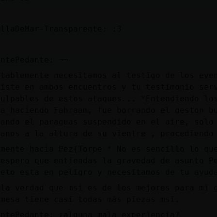
ellaDeMar-Transparente: :3
antePedante: ¬¬
ntablemente necesitamos al testigo de los eve
viste en ambos encuentros y tu testimonio ser
culpables de estos ataques... *Entendiendo lo
ba haciendo Fahraam, fue borrando el geston b
jando el paraguas suspendido en el aire, solo
manos a la altura de su vientre , procediendo
amente hacia Pez{Torpe * No es sencillo lo qu
 espero que entiendas la gravedad de asunto P
leto esta en peligro y necesitamos de tu ayud
 la verdad que msi es de los mejores para mi 
emesa tiene casi todas más piezas msi.
antePedante: ¿alguna mala experiencia?