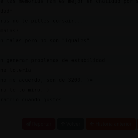
te las memorias ram es mejor en cnatidad por 
idad*
tras no te pilles corsair...
 malas?
on malas pero no son "iguales"
en generar problemas de estabilidad
una loteria
 no me acuerdo, son de 3200. )=
ora te lo miro. )
iramelo cuando gustes
Reportar
Volver
Historia anterior