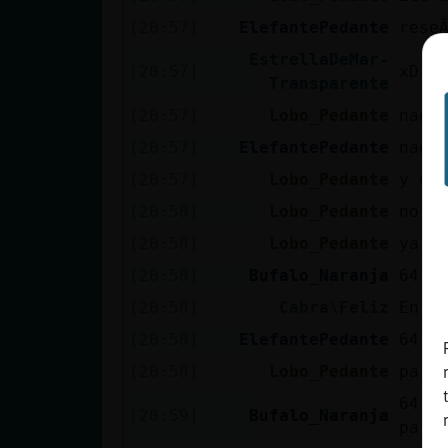
[20:57]
ElefantePedante
rese
EstrellaDeMar-
[20:57]
xD
Transparente
[20:57]
Lobo_Pedante
nada
[20:57]
ElefantePedante
nada
[20:57]
Lobo_Pedante
y da
[20:58]
Lobo_Pedante
no s
[20:58]
Lobo_Pedante
ya v
[20:58]
Bufalo_Naranja
64 p
[20:58]
Cabra\Feliz
En u
[20:58]
ElefantePedante
64 h
[20:58]
Lobo_Pedante
para
64 es
[20:59]
Bufalo_Naranja
para