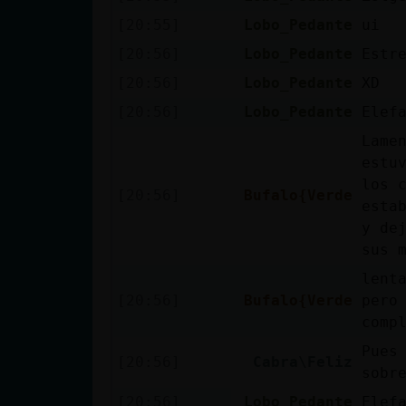
Mis blogs
[20:55]
Lobo_Pedante
ui
[20:56]
Lobo_Pedante
Estr
[20:56]
Lobo_Pedante
XD
Mis foros
[20:56]
Lobo_Pedante
Elef
Lame
estu
Registrar
los 
un canal
[20:56]
Bufalo{Verde
esta
y de
sus 
Más
lent
gestiones
[20:56]
Bufalo{Verde
pero
comp
Pues
[20:56]
Cabra\Feliz
sobr
[20:56]
Lobo_Pedante
Elef