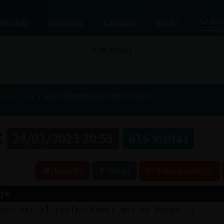
Bus
Normas
Gestiones
Contacto
Ayuda
PUBLICIDAD
023-01-24
63d0808dfd809a7d8920f355
t
24/01/2023 20:53
616 visitas
Reportar
Volver
Historia anterior
je
 ser que el cooler boost msi es bueno :)