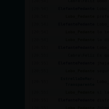
[20:54]
Cabra\Feliz
Uooo
cuenta
[20:54]
ElefantePedante
Lobo
[20:54]
Lobo_Pedante
pref
[20:54]
ElefantePedante
Lobo
Reservar
[20:54]
Lobo_Pedante
lo t
alias
[20:54]
Lobo_Pedante
lo d
[20:55]
ElefantePedante
Lobo
Actualizar
[20:55]
Cabra\Feliz
Es q
contraseña
[20:55]
ElefantePedante
jhaj
[20:55]
Lobo_Pedante
segu
EstrellaDeMar-
[20:55]
Lobo
Actualizar
Transparente
IP virtual
[20:55]
Lobo_Pedante
si l
[20:55]
ElefantePedante
disf
[20:55]
Lobo_Pedante
Zolg