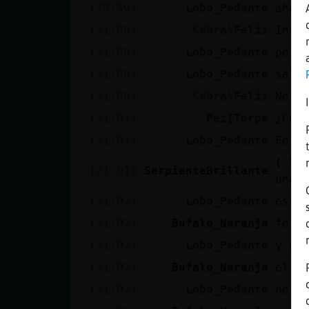
[20:59]
Lobo_Pedante
aham
[21:00]
Cabra\Feliz
Incl
[21:00]
Lobo_Pedante
porq
[21:00]
Lobo_Pedante
salv
[21:00]
Cabra\Feliz
No l
[21:01]
Pez{Torpe
¿Cuá
[21:01]
Lobo_Pedante
Fors
( Ya
[21:01]
SerpienteBrillante
unas
[21:02]
Lobo_Pedante
esta
[21:02]
Bufalo_Naranja
fors
[21:02]
Lobo_Pedante
y má
[21:02]
Bufalo_Naranja
el u
[21:02]
Lobo_Pedante
no s