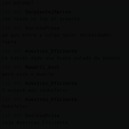
¿un palomo?
[22:49]
Serpiente{Marron
Con razon se fue al armario
[22:49]
Oso\ConPrisa
pa que entre y salga hacer necesidades
fuera
[22:49]
Avestruz_Eficiente
Le habrás dado una buena palada de pienso
[22:49]
Mandril_Azul
pero vivo o muerto
[22:49]
Avestruz_Eficiente
Y estará aún reokefeler
[22:49]
Avestruz_Eficiente
Rokefeler
[22:49]
Oso\ConPrisa
jaja Avestruz_Eficiente