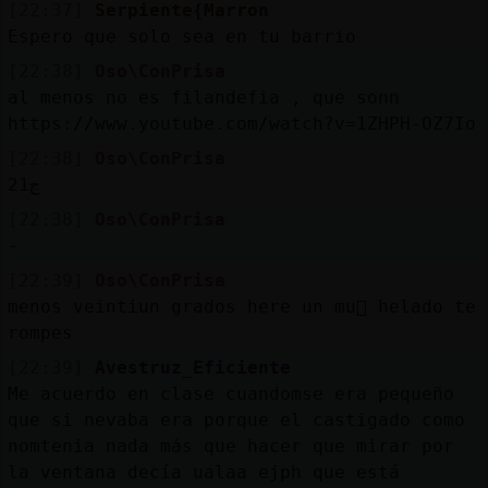
[22:37]
Serpiente{Marron
Espero que solo sea en tu barrio
[22:38]
Oso\ConPrisa
al menos no es filandefia , que sonn
https://www.youtube.com/watch?v=1ZHPH-OZ7Io
[22:38]
Oso\ConPrisa
21ڃ
[22:38]
Oso\ConPrisa
-
[22:39]
Oso\ConPrisa
menos veintiun grados here un mu񥣯 helado te
rompes
[22:39]
Avestruz_Eficiente
Me acuerdo en clase cuandomse era pequeño
que si nevaba era porque el castigado como
nomtenia nada más que hacer que mirar por
la ventana decía ualaa ejph que está