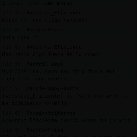
i sobre todo come moras
[22:45]
Avestruz_Eficiente
Beibe por qué estás cansada?
[22:45]
Oso\ConPrisa
hola Zyra;**
[22:45]
Avestruz_Eficiente
Has hecho algo fuera de lo comun
[22:45]
Mandril_Azul
Oso\ConPrisa: hace mas frío fuera del
congelador que dentro
[22:46]
Murcielago{Enorme
[Avestruz_Eficiente] no, solo que ayer no
me pod�quedar dormida
[22:46]
Serpiente{Marron
Avestruz_Eficiente cuando vayas tu jajajja
[22:46]
Oso\ConPrisa