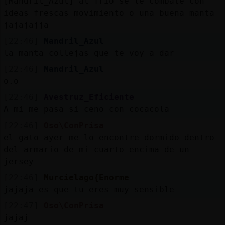
[Mandril_Azul] al frio se le combate con
ideas frescas movimiento o una buena manta
jajajajja
[22:46]
Mandril_Azul
la manta collejas que te voy a dar
[22:46]
Mandril_Azul
o.o
[22:46]
Avestruz_Eficiente
A mi me pasa si ceno con cocacola
[22:46]
Oso\ConPrisa
el gato ayer me lo encontre dormido dentro
del armario de mi cuarto encima de un
jersey
[22:46]
Murcielago{Enorme
jajaja es que tu eres muy sensible
[22:47]
Oso\ConPrisa
jajaj