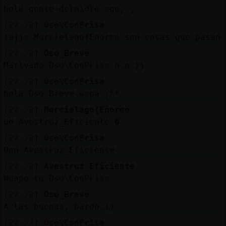
hola gente delmidle age,.,
M
is
r
o
s
[22:32]
Oso\ConPrisa
fo
jajja Murcielago{Enorme son cosas que pasan
[22:32]
Oso_Breve
Marlvado Oso\ConPrisa n.n ))
R
e
g
s
r
a
r
n
a
n
a
[22:32]
Oso\ConPrisa
hola Oso_Breve wapa ;**
[22:32]
Murcielago{Enorme
un Avestruz_Eficiente �
[22:32]
Oso\ConPrisa
Don Avestruz_Eficiente
[22:32]
Avestruz_Eficiente
Wuapo tu Oso\ConPrisa
[22:32]
Oso_Breve
A las buenas, bardo.))
[22:33]
Oso\ConPrisa