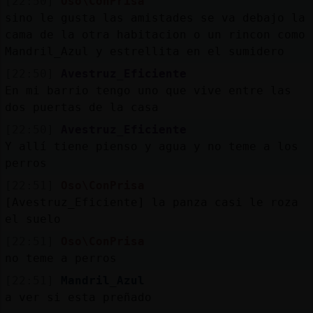
[22:50]
Oso\ConPrisa
sino le gusta las amistades se va debajo la
cama de la otra habitacion o un rincon como
Mandril_Azul y estrellita en el sumidero
[22:50]
Avestruz_Eficiente
En mi barrio tengo uno que vive entre las
dos puertas de la casa
[22:50]
Avestruz_Eficiente
Y allí tiene pienso y agua y no teme a los
perros
[22:51]
Oso\ConPrisa
[Avestruz_Eficiente] la panza casi le roza
el suelo
[22:51]
Oso\ConPrisa
no teme a perros
[22:51]
Mandril_Azul
a ver si esta preñado