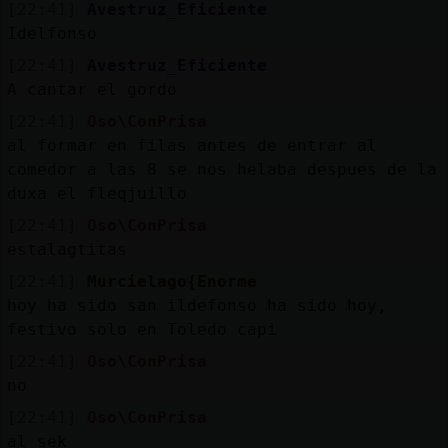
[22:41]
Avestruz_Eficiente
Idelfonso
[22:41]
Avestruz_Eficiente
A cantar el gordo
[22:41]
Oso\ConPrisa
al formar en filas antes de entrar al
comedor a las 8 se nos helaba despues de la
duxa el fleqjuillo
[22:41]
Oso\ConPrisa
estalagtitas
[22:41]
Murcielago{Enorme
hoy ha sido san ildefonso ha sido hoy,
festivo solo en Toledo capi
[22:41]
Oso\ConPrisa
no
[22:41]
Oso\ConPrisa
al sek