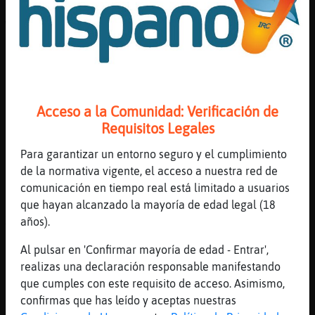
[22:43]
Murcielago{Enorme
webasos
[22:43]
Mandril_Azul
se nos va
[22:43]
Avestruz_Eficiente
Que es el cosc?
Acceso a la Comunidad: Verificación de
[22:43]
Avestruz_Eficiente
Requisitos Legales
Coac
Para garantizar un entorno seguro y el cumplimiento
[22:43]
Mandril_Azul
de la normativa vigente, el acceso a nuestra red de
ya le da a todo
comunicación en tiempo real está limitado a usuarios
[22:43]
Mandril_Azul
que hayan alcanzado la mayoría de edad legal (18
XD
años).
[22:43]
Avestruz_Eficiente
Al pulsar en 'Confirmar mayoría de edad - Entrar',
La isla de las te tacones?
realizas una declaración responsable manifestando
[22:43]
Murcielago{Enorme
que cumples con este requisito de acceso. Asimismo,
el coac el concurso �
confirmas que has leído y aceptas nuestras