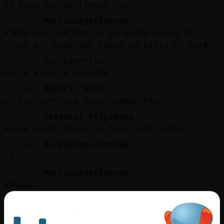
15 dias mas de tiempo raro
[22:43]
Murcielago{Enorme
af�uu que sue񯬠hoy no me quedo hasta el
final del coac que luego no pillo el sue�o
[22:43]
Oso\ConPrisa
hay a kien le encanta
[22:43]
Mandril_Azul
un Oso\ConPrisa CaraTrompaElefant
[22:43]
Avestruz_Eficiente
Había leído hasta el final del coñac
[22:43]
Murcielago{Enorme
xd
[22:43]
Murcielago{Enorme
webaos
[22:43]
Mandril_Azul
capaz