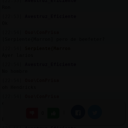
[22:53]
Avestruz_Eficiente
Ron
[22:53]
Avestruz_Eficiente
Ok
[22:54]
Oso\ConPrisa
[Serpiente{Marron] pero de beefeter?
[22:54]
Serpiente{Marron
Ayer larios
[22:54]
Avestruz_Eficiente
No hombre
[22:54]
Oso\ConPrisa
oh Hendricks
[22:54]
Oso\ConPrisa
es mas espa�ol
[22:54]
Oso\ConPrisa
|
Facebook
Twitter
0
Larios o bomabnai shapiree