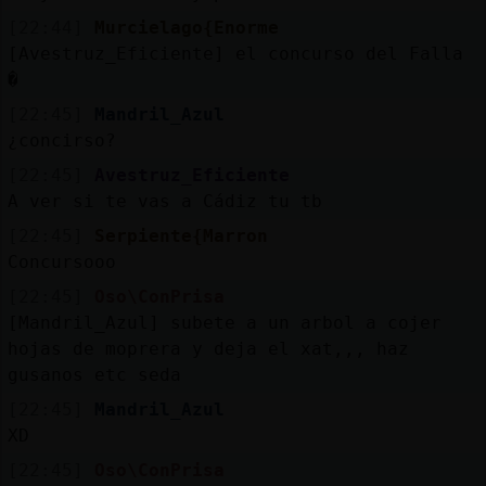
[22:44]
Murcielago{Enorme
[Avestruz_Eficiente] el concurso del Falla
�
[22:45]
Mandril_Azul
¿concirso?
[22:45]
Avestruz_Eficiente
A ver si te vas a Cádiz tu tb
[22:45]
Serpiente{Marron
Concursooo
[22:45]
Oso\ConPrisa
[Mandril_Azul] subete a un arbol a cojer
hojas de moprera y deja el xat,,, haz
gusanos etc seda
[22:45]
Mandril_Azul
XD
[22:45]
Oso\ConPrisa