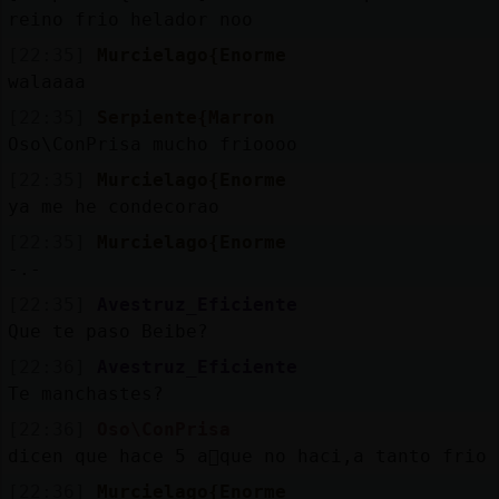
reino frio helador noo
[22:35]
Murcielago{Enorme
walaaaa
[22:35]
Serpiente{Marron
Oso\ConPrisa mucho frioooo
[22:35]
Murcielago{Enorme
ya me he condecorao
[22:35]
Murcielago{Enorme
-.-
[22:35]
Avestruz_Eficiente
Que te paso Beibe?
[22:36]
Avestruz_Eficiente
Te manchastes?
[22:36]
Oso\ConPrisa
dicen que hace 5 a񯳠que no haci,a tanto frio
[22:36]
Murcielago{Enorme