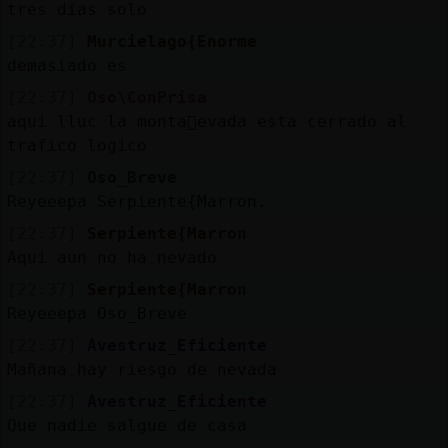
tres dias solo
[22:37]
Murcielago{Enorme
demasiado es
[22:37]
Oso\ConPrisa
aqui lluc la monta񡠮evada esta cerrado al
trafico logico
[22:37]
Oso_Breve
Reyeeepa Serpiente{Marron.
[22:37]
Serpiente{Marron
Aqui aun no ha nevado
[22:37]
Serpiente{Marron
Reyeeepa Oso_Breve
[22:37]
Avestruz_Eficiente
Mañana hay riesgo de nevada
[22:37]
Avestruz_Eficiente
Que nadie salgue de casa