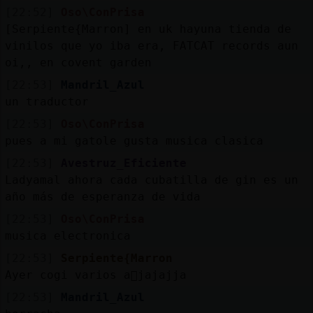
[22:52]
Oso\ConPrisa
[Serpiente{Marron] en uk hayuna tienda de
vinilos que yo iba era, FATCAT records aun
oi,, en covent garden
[22:53]
Mandril_Azul
un traductor
[22:53]
Oso\ConPrisa
pues a mi gatole gusta musica clasica
[22:53]
Avestruz_Eficiente
Ladyamal ahora cada cubatilla de gin es un
año más de esperanza de vida
[22:53]
Oso\ConPrisa
musica electronica
[22:53]
Serpiente{Marron
Ayer cogi varios a񯳠jajajja
[22:53]
Mandril_Azul