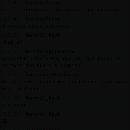
[22:49]
Oso\ConPrisa
es el felino mas inteligente que conozco
[22:49]
Oso\ConPrisa
i conoce alaas personas
[22:50]
Mandril_Azul
¿habla?
[22:50]
Murcielago{Enorme
[Avestruz_Eficiente] que no, que pongo un
perfume que huele a limpito
[22:50]
Avestruz_Eficiente
Normalmente cuanto más gordito está un gato
más inteligente es
[22:50]
Mandril_Azul
o vagano
[22:50]
Mandril_Azul
XD