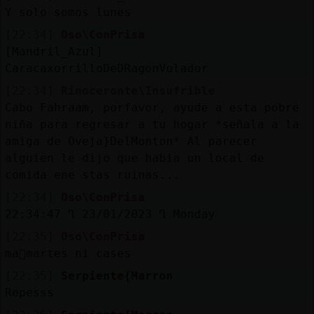
Y solo somos lunes
[22:34]
Oso\ConPrisa
[Mandril_Azul]
CaracaxorrilloDeDRagonVolador
[22:34]
Rinoceronte\Insufrible
Cabo Fahraam, porfavor, ayude a esta pobre
niña para regresar a tu hogar *señala a la
amiga de Oveja}DelMonton* Al parecer
alguien le dijo que habia un local de
comida ene stas ruinas...
[22:34]
Oso\ConPrisa
22:34:47 Ղ 23/01/2023 Ղ Monday
[22:35]
Oso\ConPrisa
ma񡮡martes ni cases
[22:35]
Serpiente{Marron
Repesss