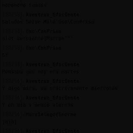
nooonono tumass
[22:33]
Avestruz_Eficiente
Saludos Beibe Mile Oso\ConPrisa
[22:33]
Oso\ConPrisa
alut Serpiente{Marron^^'
[22:33]
Oso\ConPrisa
S*
[22:33]
Avestruz_Eficiente
Pensaba que hoy era martes
[22:34]
Avestruz_Eficiente
Y digo mira, ya prácticamente miercoles
[22:34]
Avestruz_Eficiente
Y en día y medio viernes
[22:34]
Murcielago{Enorme
jajaj
[22:34]
Avestruz_Eficiente