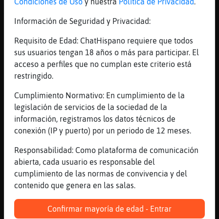
Condiciones de Uso
y nuestra
Política de Privacidad
.
[22:43]
Avestruz_Eficiente
Tentaciones
Información de Seguridad y Privacidad:
[22:43]
Murcielago{Enorme
Requisito de Edad: ChatHispano requiere que todos
[Mandril_Azul] a ti si que te doy ̬
sus usuarios tengan 18 años o más para participar. El
[22:43]
Mandril_Azul
acceso a perfiles que no cumplan este criterio está
de las te t as
restringido.
[22:43]
Avestruz_Eficiente
Cumplimiento Normativo: En cumplimiento de la
Yo no sé qué pone el tablet
legislación de servicios de la sociedad de la
[22:43]
Serpiente{Marron
información, registramos los datos técnicos de
Las tacones jajajja
conexión (IP y puerto) por un periodo de 12 meses.
[22:43]
Mandril_Azul
Responsabilidad: Como plataforma de comunicación
oh si dame
abierta, cada usuario es responsable del
[22:44]
Avestruz_Eficiente
cumplimiento de las normas de convivencia y del
Va a piloto automatico
contenido que genera en las salas.
[22:44]
Mandril_Azul
mi amol
Confirmar mayoría de edad - Entrar