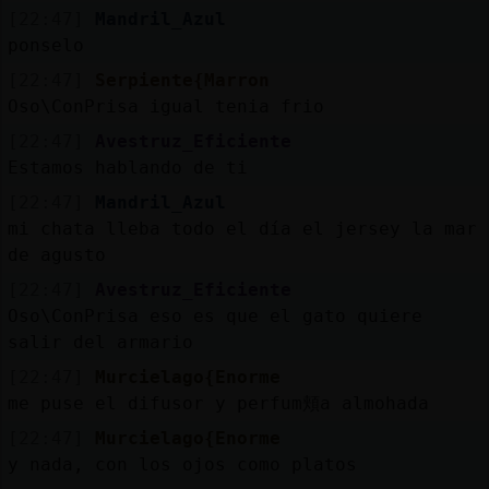
[22:47]
Mandril_Azul
ponselo
[22:47]
Serpiente{Marron
Oso\ConPrisa igual tenia frio
[22:47]
Avestruz_Eficiente
Estamos hablando de ti
[22:47]
Mandril_Azul
mi chata lleba todo el día el jersey la mar
de agusto
[22:47]
Avestruz_Eficiente
Oso\ConPrisa eso es que el gato quiere
salir del armario
[22:47]
Murcielago{Enorme
me puse el difusor y perfum頬a almohada
[22:47]
Murcielago{Enorme
y nada, con los ojos como platos