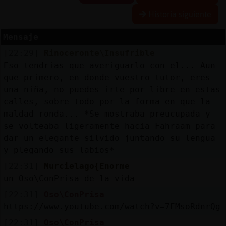
Historia siguiente
R
e
s
e
r
v
a
lia
s
r a
Mensaje
[22:29]
Rinoceronte\Insufrible
Eso tendrias que averiguarlo con el... Aun
A
c
tu
a
liz
r
o
n
tr
a
s
e
ñ
a
que primero, en donde vuestro tutor, eres
a
c
una niña, no puedes irte por libre en estas
calles, sobre todo por la forma en que la
maldad ronda... *Se mostraba preucupada y
se volteaba ligeramente hacia Fahraam para
A
c
tu
a
liz
a
ir
tu
a
dar un elegante silvido juntando su lengua
r IP
v
l
y plegando sus labios*
[22:31]
Murcielago{Enorme
un Oso\ConPrisa de la vida
M
is
lo
g
s
[22:31]
Oso\ConPrisa
b
https://www.youtube.com/watch?v=7EMsoRdnrQg
[22:31]
Oso\ConPrisa