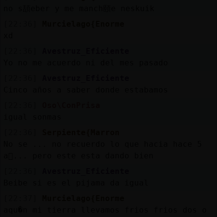
no s頢eber y me manch頤e neskuik
[22:36]
Murcielago{Enorme
xd
[22:36]
Avestruz_Eficiente
Yo no me acuerdo ni del mes pasado
[22:36]
Avestruz_Eficiente
Cinco años a saber donde estabamos
[22:36]
Oso\ConPrisa
igual sonmas
[22:36]
Serpiente{Marron
No se ... no recuerdo lo que hacia hace 5
a񯳠... pero este esta dando bien
[22:36]
Avestruz_Eficiente
Beibe si es el pijama da igual
[22:37]
Murcielago{Enorme
aqu�n mi tierra llevamos frios frios dos o