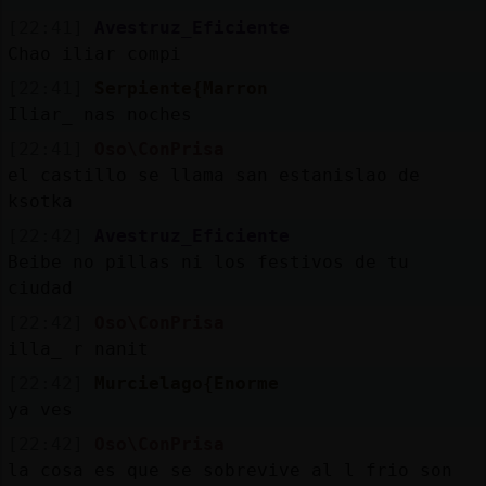
[22:41]
Avestruz_Eficiente
Chao iliar compi
[22:41]
Serpiente{Marron
Iliar_ nas noches
[22:41]
Oso\ConPrisa
el castillo se llama san estanislao de
ksotka
[22:42]
Avestruz_Eficiente
Beibe no pillas ni los festivos de tu
ciudad
[22:42]
Oso\ConPrisa
illa_ r nanit
[22:42]
Murcielago{Enorme
ya ves
[22:42]
Oso\ConPrisa
la cosa es que se sobrevive al l frio son