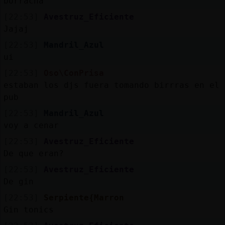
borracha
[22:53]
Avestruz_Eficiente
Jajaj
[22:53]
Mandril_Azul
ui
[22:53]
Oso\ConPrisa
estaban los djs fuera tomando birrras en el
pub
[22:53]
Mandril_Azul
voy a cenar
[22:53]
Avestruz_Eficiente
De que eran?
[22:53]
Avestruz_Eficiente
De gin
[22:53]
Serpiente{Marron
Gin tonics