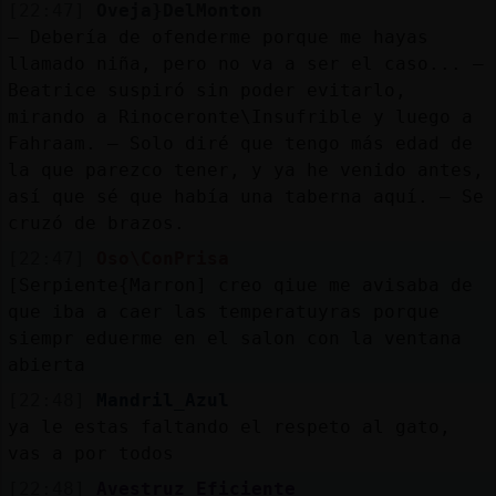
[22:47]
Oveja}DelMonton
— Debería de ofenderme porque me hayas
llamado niña, pero no va a ser el caso... —
Beatrice suspiró sin poder evitarlo,
mirando a Rinoceronte\Insufrible y luego a
Fahraam. — Solo diré que tengo más edad de
la que parezco tener, y ya he venido antes,
así que sé que había una taberna aquí. — Se
cruzó de brazos.
[22:47]
Oso\ConPrisa
[Serpiente{Marron] creo qiue me avisaba de
que iba a caer las temperatuyras porque
siempr eduerme en el salon con la ventana
abierta
[22:48]
Mandril_Azul
ya le estas faltando el respeto al gato,
vas a por todos
[22:48]
Avestruz_Eficiente