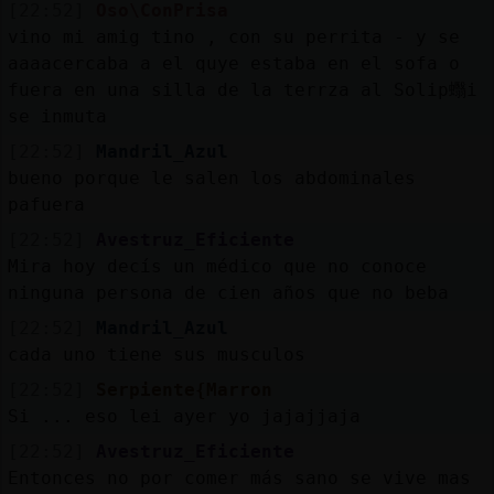
[22:52]
Oso\ConPrisa
vino mi amig tino , con su perrita - y se
aaaacercaba a el quye estaba en el sofa o
fuera en una silla de la terrza al Solip蠮i
se inmuta
[22:52]
Mandril_Azul
bueno porque le salen los abdominales
pafuera
[22:52]
Avestruz_Eficiente
Mira hoy decís un médico que no conoce
ninguna persona de cien años que no beba
[22:52]
Mandril_Azul
cada uno tiene sus musculos
[22:52]
Serpiente{Marron
Si ... eso lei ayer yo jajajjaja
[22:52]
Avestruz_Eficiente
Entonces no por comer más sano se vive mas