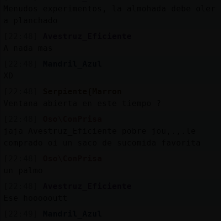
Menudos experimentos, la almohada debe oler
a planchado
[22:48]
Avestruz_Eficiente
A nada mas
[22:48]
Mandril_Azul
XD
[22:48]
Serpiente{Marron
Ventana abierta en este tiempo ?
[22:48]
Oso\ConPrisa
jaja Avestruz_Eficiente pobre jou,.,.le
comprado oi un saco de sucomida favorita
[22:48]
Oso\ConPrisa
un palmo
[22:48]
Avestruz_Eficiente
Ese hoooooutt
[22:49]
Mandril_Azul