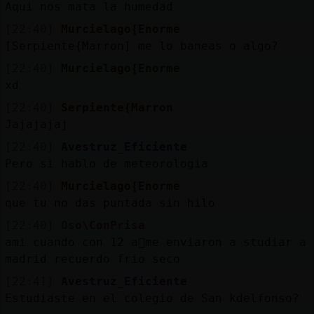
Aqui nos mata la humedad
[22:40]
Murcielago{Enorme
[Serpiente{Marron] me lo baneas o algo?
[22:40]
Murcielago{Enorme
xd
[22:40]
Serpiente{Marron
Jajajajaj
[22:40]
Avestruz_Eficiente
Pero si hablo de meteorologia
[22:40]
Murcielago{Enorme
que tu no das puntada sin hilo
[22:40]
Oso\ConPrisa
ami cuando con 12 a񯳠me enviaron a studiar a
madrid recuerdo frio seco
[22:41]
Avestruz_Eficiente
Estudiaste en el colegio de San kdelfonso?