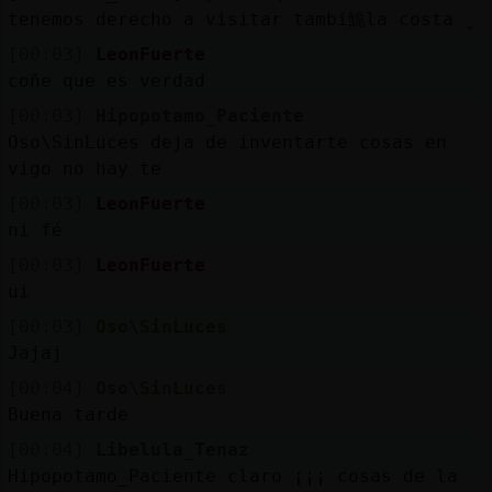
tenemos derecho a visitar tambi鮠la costa ̬
[00:03]
LeonFuerte
coñe que es verdad
[00:03]
Hipopotamo_Paciente
Oso\SinLuces deja de inventarte cosas en
vigo no hay te
[00:03]
LeonFuerte
ni fé
[00:03]
LeonFuerte
ui
[00:03]
Oso\SinLuces
Jajaj
[00:04]
Oso\SinLuces
Buena tarde
[00:04]
Libelula_Tenaz
Hipopotamo_Paciente claro ¡¡¡ cosas de la