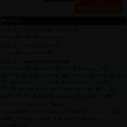
Historia siguiente
Mensaje
Reserva
[00:02]
Hipopotamo_Paciente
alias
debajdo de un u+penedo
[00:02]
Oso\SinLuces
.lineas LeonFuerte
Actuali
[00:02]
Anguila{Especial
contras
LeonFuerte ha escrito 3369 líneas, el
0.193% de las lineas del canal y está en la
1º posición . .Línea aleatoria: ( 1/11
23:48 ) "ya esta otra vez con el té" .Si
Actuali
quieres el Ranking entero escribe : !Web
IP
virtual
[00:02]
Libelula_Tenaz
Hipopotamo_Paciente soy practico ¡¡¡ a mi
dame tranquilidad y a otros dales el
turimos:D )