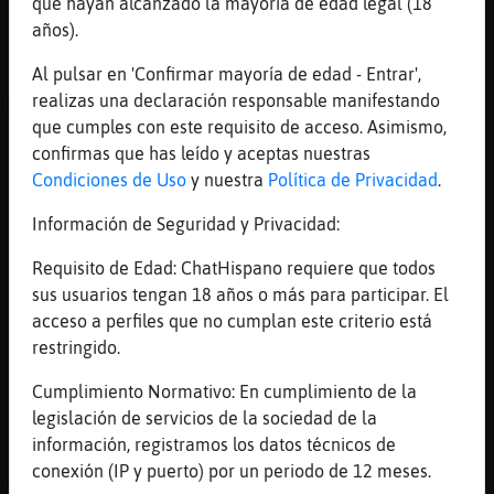
que hayan alcanzado la mayoría de edad legal (18
[00:05]
Hipopotamo_Paciente
años).
Fahraam saludos
Al pulsar en 'Confirmar mayoría de edad - Entrar',
[00:05]
Oso\SinLuces
realizas una declaración responsable manifestando
Me voy a dormir
que cumples con este requisito de acceso. Asimismo,
[00:05]
Oso\SinLuces
confirmas que has leído y aceptas nuestras
Descansas
Condiciones de Uso
y nuestra
Política de Privacidad
.
[00:05]
Hipopotamo_Paciente
Información de Seguridad y Privacidad:
Libelula_Tenaz la edad me dice
[00:05]
Oso\SinLuces
Requisito de Edad: ChatHispano requiere que todos
Descascas
sus usuarios tengan 18 años o más para participar. El
acceso a perfiles que no cumplan este criterio está
[00:05]
Oso\SinLuces
restringido.
Descansad
[00:05]
Hipopotamo_Paciente
Cumplimiento Normativo: En cumplimiento de la
Oso\SinLuces descansa
legislación de servicios de la sociedad de la
información, registramos los datos técnicos de
[00:05]
Oso\SinLuces
conexión (IP y puerto) por un periodo de 12 meses.
Ahora si