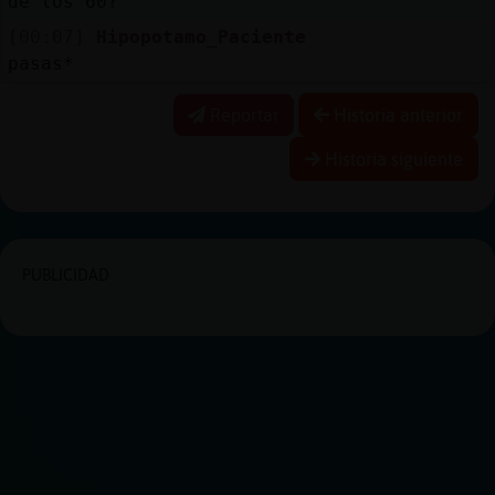
de los 60?
[00:07]
Hipopotamo_Paciente
pasas*
Reportar
Historia anterior
Historia siguiente
PUBLICIDAD