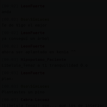
Mis
[00:02]
LeonFuerte
blogs
anda
[00:02]
Oso\SinLuces
Te de Vigo el emjor
Mis
[00:02]
LeonFuerte
foros
ya conseguí un árbol
[00:02]
LeonFuerte
ahora ser aplantado en kenia ^^
Registr
[00:03]
Hipopotamo_Paciente
un
Libelula_Tenaz a ti tranquilidad O.o
canal
[00:03]
LeonFuerte
plan:
[00:03]
Oso\SinLuces
Más
Plantastes un pino
gestion
[00:03]
Cabra-Locuaz
[Libelula_Tenaz] oye... que los de interior