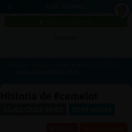
CHAT HISPANO
¡Chatea sin publicidad!
PUBLICIDAD
Iniciar
sesión
Portada
Historias
Canal #camelot
2023-01-21
63cc8c268b9602387d139b3e
¡Chatea
sin
publici
Historia de #camelot
21/01/2023 00:02
1040 visitas
Crear
una
Reportar
Historia anterior
cuenta