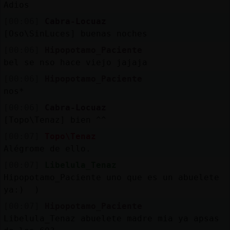
Adios
[00:06]
Cabra-Locuaz
[Oso\SinLuces] buenas noches
[00:06]
Hipopotamo_Paciente
bel se nso hace viejo jajaja
[00:06]
Hipopotamo_Paciente
nos*
[00:06]
Cabra-Locuaz
[Topo\Tenaz] bien ^^
[00:07]
Topo\Tenaz
Alégrome de ello.
[00:07]
Libelula_Tenaz
Hipopotamo_Paciente uno que es un abuelete
ya:) )
[00:07]
Hipopotamo_Paciente
Libelula_Tenaz abuelete madre mia ya apsas