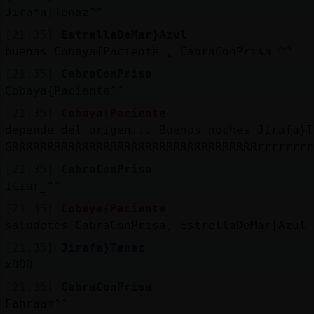
Mis
Jirafa}Tenaz^^
blogs
[21:35]
EstrellaDeMar}Azul
buenas Cobaya{Paciente , CabraConPrisa ^^
[21:35]
CabraConPrisa
Mis
Cobaya{Paciente^^
foros
[21:35]
Cobaya{Paciente
depende del origen... Buenas noches Jirafa}T
GRRRRRRRRRRRRRRRRRRRRRRRRRRRRRRRRRRRrrrrrrrr
Registr
[21:35]
CabraConPrisa
un
Iliar_^^
canal
[21:35]
Cobaya{Paciente
saludetes CabraConPrisa, EstrellaDeMar}Azul
[21:35]
Jirafa}Tenaz
xDDD
Más
gestion
[21:35]
CabraConPrisa
Fahraam^^