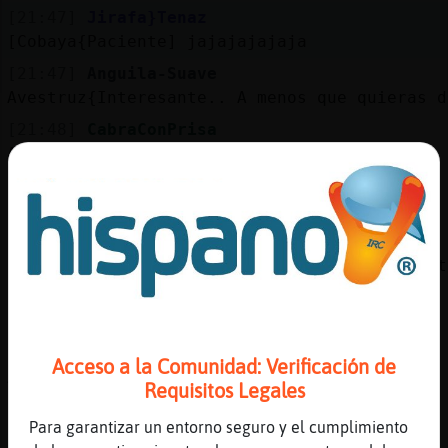
[21:47]
Jirafa}Tenaz
[Cobaya{Paciente] jajajajajaja
[21:47]
Anguila-Suave
Avestruz{Interesante.. A menos que quieras d
[21:48]
CabraConPrisa
Anguila-Suave^^
[21:48]
Anguila-Suave
Buho_ConTimidez ^^
[21:48]
Avestruz{Interesante
Si Anguila-Suave te ense񡲥 mi novio suizo an
[21:49]
CabraConPrisa
Sparrow por ke dices mor las cejas?
[21:49]
Buho_ConTimidez
Acceso a la Comunidad: Verificación de
Anguila-Suave: ^^
Requisitos Legales
[21:49]
Anguila-Suave
Para garantizar un entorno seguro y el cumplimiento
Había leído chocolate..