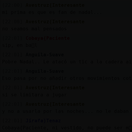
[22:00]
Avestruz{Interesante
mi prima es que es fan de nadal...
[22:00]
Avestruz{Interesante
no seamos mal pensados
[22:01]
Cobaya{Paciente
sip, en ba񡤯l
[22:01]
Anguila-Suave
Pobre Nadal.. Le atacó un tic a la cadera ai
[22:01]
Anguila-Suave
Eso pasa por no añadir otros movimientos cot
[22:01]
Avestruz{Interesante
si se limitara a jugar
[22:01]
Avestruz{Interesante
y no a usarla por las noches... no le daban 
[22:01]
Jirafa}Tenaz
Cobaya{Paciente, ni vestido, no puede ser m᳠