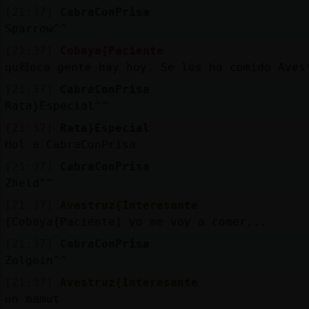
[21:37]
CabraConPrisa
Sparrow^^
[21:37]
Cobaya{Paciente
qu頰oca gente hay hoy. Se los ha comido Aves
[21:37]
CabraConPrisa
Rata}Especial^^
[21:37]
Rata}Especial
Hol a CabraConPrisa
[21:37]
CabraConPrisa
Zheld^^
[21:37]
Avestruz{Interesante
[Cobaya{Paciente] yo me voy a comer...
[21:37]
CabraConPrisa
Zolgein^^
[21:37]
Avestruz{Interesante
un mamut