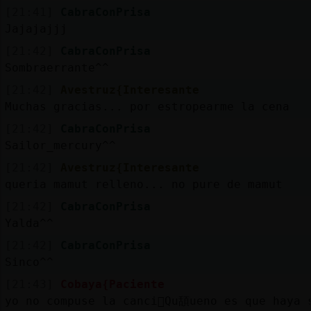
[21:41]
CabraConPrisa
Jajajajjj
[21:42]
CabraConPrisa
Sombraerrante^^
[21:42]
Avestruz{Interesante
Muchas gracias... por estropearme la cena
[21:42]
CabraConPrisa
Sailor_mercury^^
[21:42]
Avestruz{Interesante
queria mamut relleno... no pure de mamut
[21:42]
CabraConPrisa
Yalda^^
[21:42]
CabraConPrisa
Sinco^^
[21:43]
Cobaya{Paciente
yo no compuse la canci󮮠Qu頢ueno es que haya 