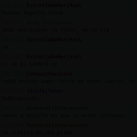
[21:51]
EstrellaDeMar}Azul
buenas Anguila-Suave
[21:52]
Buho_ConTimidez
anda analizando la frase, no se fia
[21:52]
EstrellaDeMar}Azul
xd
[21:52]
EstrellaDeMar}Azul
ni de mi sombra xd
[21:53]
Cobaya{Paciente
hab驳 estado super cerca de tener suerte. He
[21:53]
Jirafa}Tenaz
Qu頥xagerado...
[21:53]
Avestruz{Interesante
vamos a dejarlo en que lo estas contando...
[21:53]
Avestruz{Interesante
pa alegria de una prima