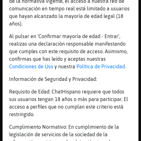
de la normativa vigente, el acceso a nuestra red de
[21:49]
Anguila-Suave
comunicación en tiempo real está limitado a usuarios
Era demasiado bueno
que hayan alcanzado la mayoría de edad legal (18
[21:49]
Avestruz{Interesante
años).
prefiero el queso
Al pulsar en 'Confirmar mayoría de edad - Entrar',
[21:49]
Buho_ConTimidez
realizas una declaración responsable manifestando
Eso son cejas de toda la vida del señor
que cumples con este requisito de acceso. Asimismo,
[21:49]
Anguila-Suave
confirmas que has leído y aceptas nuestras
También me chifla
Condiciones de Uso
y nuestra
Política de Privacidad
.
[21:50]
Avestruz{Interesante
Información de Seguridad y Privacidad:
Mithor...
Requisito de Edad: ChatHispano requiere que todos
[21:50]
Avestruz{Interesante
sus usuarios tengan 18 años o más para participar. El
estas queriendo quitarme el novio?
acceso a perfiles que no cumplan este criterio está
[21:50]
CabraConPrisa
restringido.
A ke cejas te refieres Buho_ConTimidez?
Cumplimiento Normativo: En cumplimiento de la
[21:50]
Buho_ConTimidez
legislación de servicios de la sociedad de la
CabraConPrisa: ^^ <--- cejas