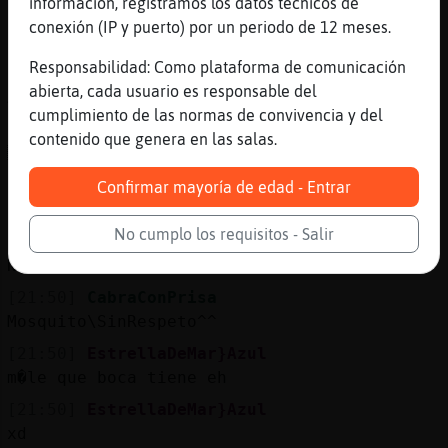
información, registramos los datos técnicos de
[21:50]
Buho_ConTimidez
conexión (IP y puerto) por un periodo de 12 meses.
joder
Responsabilidad: Como plataforma de comunicación
[21:50]
CabraConPrisa
abierta, cada usuario es responsable del
Ahhhhhhhhhh
cumplimiento de las normas de convivencia y del
[21:50]
CabraConPrisa
contenido que genera en las salas.
ACTION se rie
[21:50]
Mosquito\SinRespeto
Confirmar mayoría de edad - Entrar
CabraConPrisa saludos
No cumplo los requisitos - Salir
[21:50]
Anguila-Suave
No estoy pa novios
[21:50]
CabraConPrisa
Mosquito\SinRespeto^^
[21:50]
EstrellaDeMar}Azul
m�le que boca tiene eh
[21:50]
EstrellaDeMar}Azul
xd