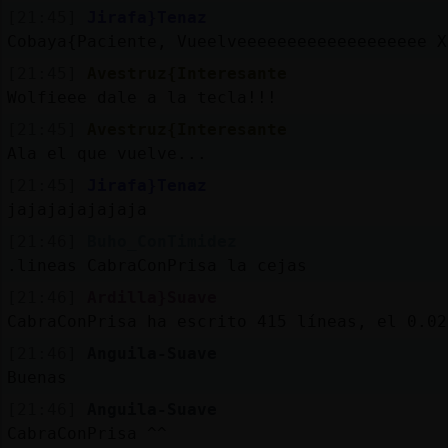
[21:45]
Jirafa}Tenaz
Cobaya{Paciente, Vueelveeeeeeeeeeeeeeeeeee X
[21:45]
Avestruz{Interesante
Wolfieee dale a la tecla!!!
[21:45]
Avestruz{Interesante
Ala el que vuelve...
[21:45]
Jirafa}Tenaz
jajajajajajaja
[21:46]
Buho_ConTimidez
.lineas CabraConPrisa la cejas
[21:46]
Ardilla}Suave
CabraConPrisa ha escrito 415 líneas, el 0.02
[21:46]
Anguila-Suave
Buenas
[21:46]
Anguila-Suave
CabraConPrisa ^^