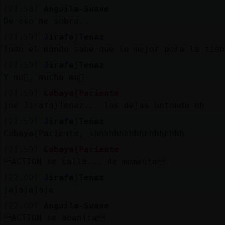
[21:58]
Anguila-Suave
De eso me sobra..
[21:59]
Jirafa}Tenaz
Todo el mundo sabe que lo mejor para la fieb
[21:59]
Jirafa}Tenaz
Y mu񥣡, mucha mu񥣡
[21:59]
Cobaya{Paciente
joe Jirafa}Tenaz... las dejas botando eh
[21:59]
Jirafa}Tenaz
Cobaya{Paciente, shhhhhhhhhhhhhhhhhh
[21:59]
Cobaya{Paciente
ACTION se calla... de momento
[22:00]
Jirafa}Tenaz
jajajajaja
[22:00]
Anguila-Suave
ACTION se abanica