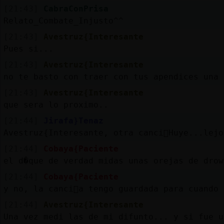
[21:43]
CabraConPrisa
Relato_Combate_Injusto^^
[21:43]
Avestruz{Interesante
Pues si...
[21:43]
Avestruz{Interesante
no te basto con traer con tus apendices una 
[21:43]
Avestruz{Interesante
que sera lo proximo..
[21:44]
Jirafa}Tenaz
Avestruz{Interesante, otra canci󮮠Huye...lejo
[21:44]
Cobaya{Paciente
el d�que de verdad midas unas orejas de drow
[21:44]
Cobaya{Paciente
y no, la canci󮠬a tengo guardada para cuando
[21:44]
Avestruz{Interesante
Una vez medi las de mi difunto... y si fue u