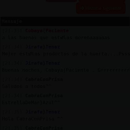
Historia siguiente
Mensaje
Reserva
[21:33]
Cobaya{Paciente
alias
a las buenas que estᮠlas morenaaaaaas
[21:34]
Jirafa}Tenaz
Mejor estᮠlos productos de la huerta....Pss
Actuali
[21:34]
Jirafa}Tenaz
contras
Buenas noches, Cobaya{Paciente . Grrrrrrrrrr
[21:34]
CabraConPrisa
Saludos a todos^^
Actuali
[21:34]
CabraConPrisa
IP
EstrellaDeMar}Azul^^
virtual
[21:35]
Jirafa}Tenaz
Hola CabraConPrisa ^^
[21:35]
CabraConPrisa