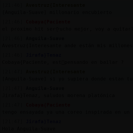
[21:46]
Avestruz{Interesante
[Anguila-Suave] millonario encubierto
[21:46]
Cobaya{Paciente
el proximo hit serᠭucho mejor, voy a quitar
[21:46]
Anguila-Suave
Avestruz{Interesante ande están mis millones
[21:46]
Jirafa}Tenaz
Cobaya{Paciente, est᳠pensando en bailar ?
[21:47]
Avestruz{Interesante
[Anguila-Suave] si yo supiera donde estan tu
[21:47]
Anguila-Suave
Jirafa}Tenaz, saludos morena platónica
[21:47]
Cobaya{Paciente
tengo ensayada ya una coreo inspirada en un 
[21:47]
Jirafa}Tenaz
Hola Anguila-Suave