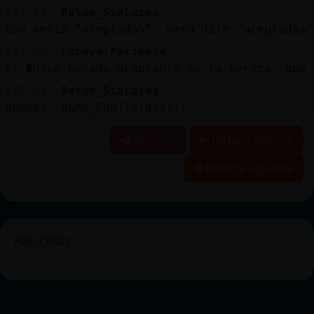
[22:05]
Raton_SinLuces
Eso sería "aceptados", pero dije "aceptadAs"
[22:05]
Cobaya{Paciente
el �nico pecado aceptable es la pereza, que 
[22:05]
Raton_SinLuces
Buenas, Buho_ConTimidez!))
Reportar
Historia anterior
Historia siguiente
PUBLICIDAD