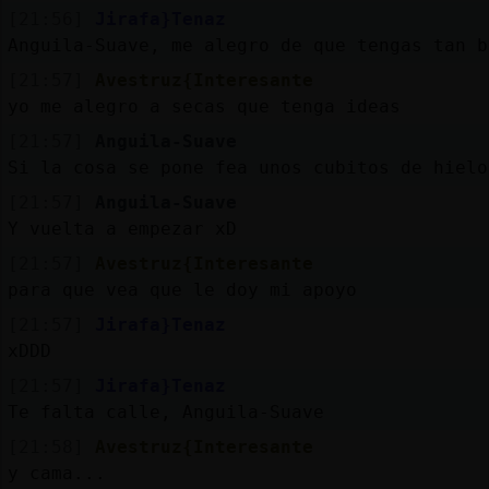
[21:56]
Jirafa}Tenaz
Anguila-Suave, me alegro de que tengas tan b
[21:57]
Avestruz{Interesante
yo me alegro a secas que tenga ideas
[21:57]
Anguila-Suave
Si la cosa se pone fea unos cubitos de hielo
[21:57]
Anguila-Suave
Y vuelta a empezar xD
[21:57]
Avestruz{Interesante
para que vea que le doy mi apoyo
[21:57]
Jirafa}Tenaz
xDDD
[21:57]
Jirafa}Tenaz
Te falta calle, Anguila-Suave
[21:58]
Avestruz{Interesante
y cama...