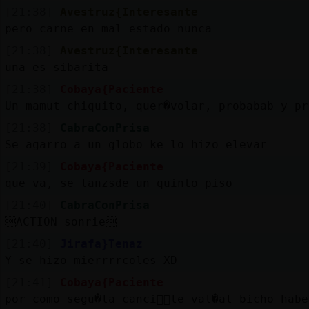
[21:38]
Avestruz{Interesante
pero carne en mal estado nunca
[21:38]
Avestruz{Interesante
una es sibarita
[21:38]
Cobaya{Paciente
Un mamut chiquito, quer�volar, probabab y pr
[21:38]
CabraConPrisa
Se agarro a un globo ke lo hizo elevar
[21:39]
Cobaya{Paciente
que va, se lanz󠤥sde un quinto piso
[21:40]
CabraConPrisa
ACTION sonrie
[21:40]
Jirafa}Tenaz
Y se hizo mierrrrcoles XD
[21:41]
Cobaya{Paciente
por como segu�la canci󮠭᳠le val�al bicho hab