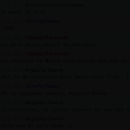
[21:54]
Avestruz{Interesante
y pesar de otra
[21:54]
Jirafa}Tenaz
xDDD
[21:54]
Cobaya{Paciente
es para darle emoci󮠡 la anecdota
[21:54]
Cobaya{Paciente
en realidad lo �nico interesante que pas󠥳 q
[21:54]
Anguila-Suave
Así te da calorcito para pasar este frío.. L
[21:55]
Jirafa}Tenaz
Ni te imaginas cuanto, Anguila-Suave....
[21:55]
Anguila-Suave
Jirafa}Tenaz, si juntas calores es aún más e
[21:55]
Anguila-Suave
Pero ese es otro tema :D