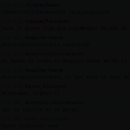
[22:02]
Jirafa}Tenaz
[Avestruz{Interesante] jajajajajajaja
[22:02]
Cobaya{Paciente
hace 21 grand Slam que podr�haber dejado de 
[22:02]
Anguila-Suave
Avestruz{Interesante equilicuá
[22:02]
Avestruz{Interesante
el mundo se acaba el Anguila-Suave me da la 
[22:03]
Anguila-Suave
Avestruz{Interesante, es que eres un foco de
[22:03]
Raton_SinLuces
Aceptadas, Orphen.))
[22:04]
Avestruz{Interesante
que la lujuria es un pecao...
[22:04]
Buho_ConTimidez
Raton_SinLuces: mua