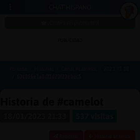
CHAT HISPANO
¡Chatea sin publicidad!
PUBLICIDAD
Iniciar
sesión
Portada
Historias
Canal #camelot
2023-01-18
63c896e1a8df1d73f73ebec5
¡Chatea
sin
publici
Historia de #camelot
18/01/2023 21:33
537 visitas
Crear
una
Reportar
Historia anterior
cuenta