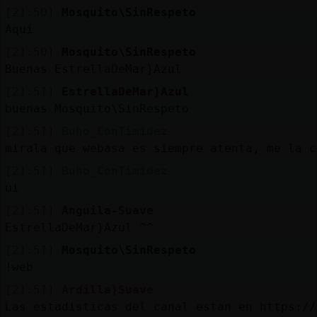
[21:50]
Mosquito\SinRespeto
Aquí
[21:50]
Mosquito\SinRespeto
Buenas EstrellaDeMar}Azul
[21:51]
EstrellaDeMar}Azul
buenas Mosquito\SinRespeto
[21:51]
Buho_ConTimidez
mirala que webasa es siempre atenta, me la c
[21:51]
Buho_ConTimidez
ui
[21:51]
Anguila-Suave
EstrellaDeMar}Azul ^^
[21:51]
Mosquito\SinRespeto
!web
[21:51]
Ardilla}Suave
Las estadisticas del canal estan en https://