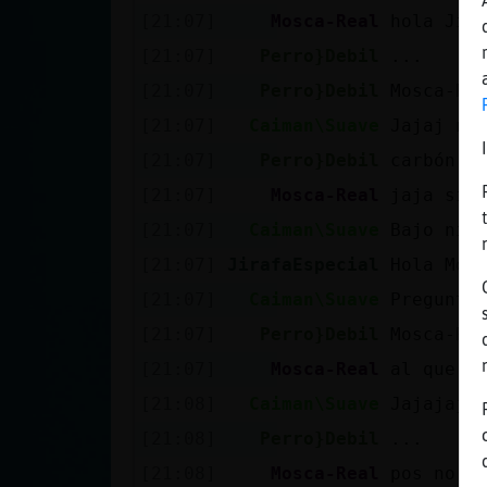
[21:07]
Mosca-Real
hola Jir
[21:07]
Perro}Debil
...
[21:07]
Perro}Debil
Mosca-Re
[21:07]
Caiman\Suave
Jajaj no
[21:07]
Perro}Debil
carbón
[21:07]
Mosca-Real
jaja si 
[21:07]
Caiman\Suave
Bajo nin
[21:07]
JirafaEspecial
Hola Mos
[21:07]
Caiman\Suave
Pregunte
[21:07]
Perro}Debil
Mosca-Re
[21:07]
Mosca-Real
al que s
[21:08]
Caiman\Suave
Jajajaj
[21:08]
Perro}Debil
...
[21:08]
Mosca-Real
pos no