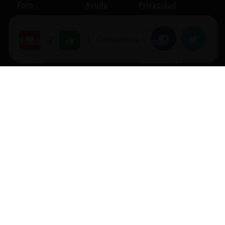
Foro
Ayuda
Privacidad
Blogs
Política de cookies
|
Compartir en:
Facebook
Twitter
-2
Noticias
Soporte
Normas
Anunciantes
Estadísticas
Historias
Tu foro gratis