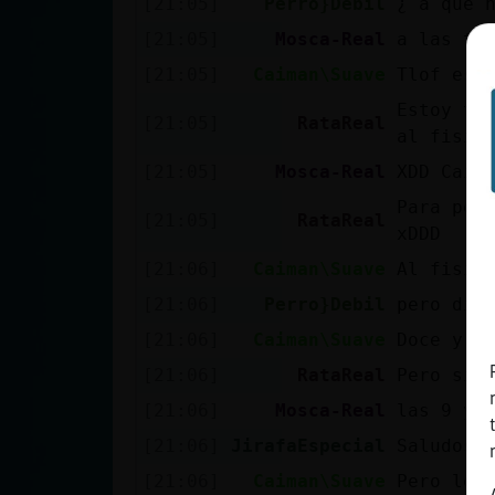
[21:05]
Perro}Debil
¿ a que 
Mis blogs
[21:05]
Mosca-Real
a las tl
[21:05]
Caiman\Suave
Tlof es 
Mis foros
Estoy te
[21:05]
RataReal
al fisio
[21:05]
Mosca-Real
XDD Caim
Para pod
Registrar
[21:05]
RataReal
xDDD
un canal
[21:06]
Caiman\Suave
Al fisio
[21:06]
Perro}Debil
pero dim
Más
[21:06]
Caiman\Suave
Doce y m
gestiones
[21:06]
RataReal
Pero si 
[21:06]
Mosca-Real
las 9 y 
[21:06]
JirafaEspecial
Saludos
[21:06]
Caiman\Suave
Pero lo 