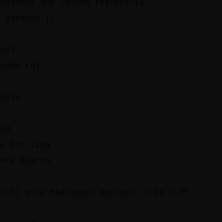
sabíamos que Lauren regresaria
e zapatos.))
nes?
andes coj ....
aajja
XDD
de por vida
sera guarro
ebil] esta madrugada episodio 1 de TLOF