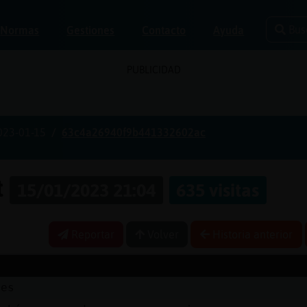
Bus
Normas
Gestiones
Contacto
Ayuda
PUBLICIDAD
023-01-15
63c4a26940f9b441332602ac
t
15/01/2023 21:04
635 visitas
Reportar
Volver
Historia anterior
nes