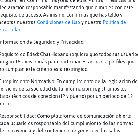
Al pulsar en 'Confirmar mayoría de edad - Entrar', realizas una
afaEspecial
declaración responsable manifestando que cumples con este
requisito de acceso. Asimismo, confirmas que has leído y
aceptas nuestras
Condiciones de Uso
y nuestra
Política de
al: preguntale vos
Privacidad
.
 lo hagas
Información de Seguridad y Privacidad:
Requisito de Edad: ChatHispano requiere que todos sus usuario
no se ni lo que es el tlos ese XDD
tengan 18 años o más para participar. El acceso a perfiles que
gún concepto digas quién es marcelo
no cumplan este criterio está restringido.
ca-Real
Cumplimiento Normativo: En cumplimiento de la legislación de
s*
servicios de la sociedad de la información, registramos los
al: ¿tampoco conoces a Marcelo?
datos técnicos de conexión (IP y puerto) por un periodo de 12
meses.
e le cae el pelo XDD
Responsabilidad: Como plataforma de comunicación abierta,
cada usuario es responsable del cumplimiento de las normas
de convivencia y del contenido que genera en las salas.