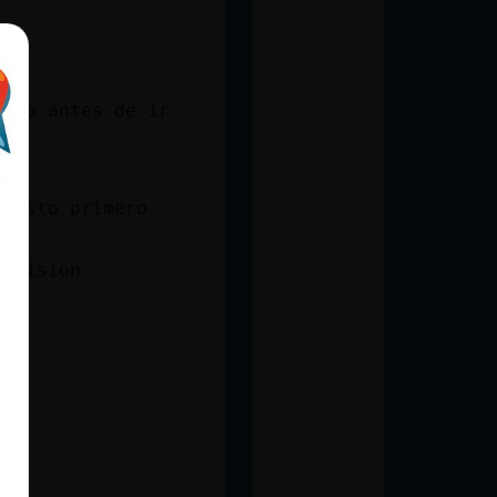
erlo antes de ir
 visto primero
e fision