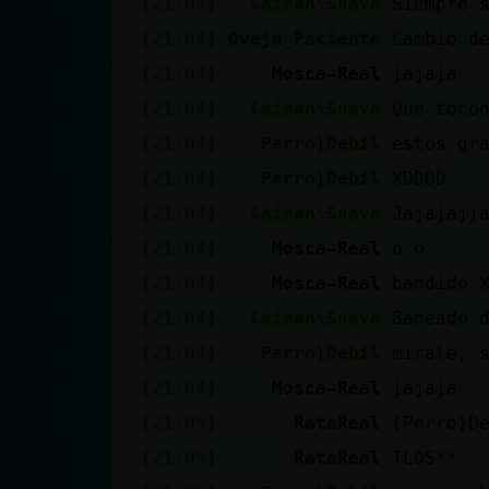
[21:04]
Caiman\Suave
Siempre 
cuenta
[21:04]
Oveja_Paciente
Cambio d
[21:04]
Mosca-Real
jajaja
[21:04]
Caiman\Suave
Que toco
Reservar
[21:04]
Perro}Debil
estos gr
alias
[21:04]
Perro}Debil
XDDDD
[21:04]
Caiman\Suave
Jajajajj
Actualizar
[21:04]
Mosca-Real
o.o
contraseña
[21:04]
Mosca-Real
bandido 
[21:04]
Caiman\Suave
Baneado 
[21:04]
Perro}Debil
mirale, 
Actualizar
[21:04]
Mosca-Real
jajaja
IP virtual
[21:05]
RataReal
[Perro}D
[21:05]
RataReal
TLOS**