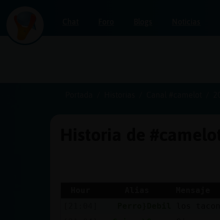
Chat
Foro
Blogs
Noticias
Iniciar
sesión
Portada
Historias
Canal #camelot
2
Historia de #camelo
¡Chatea
sin
publicidad!
Hour
Alias
Mensaje
[21:04]
Perro}Debil
los taco
Crear
una