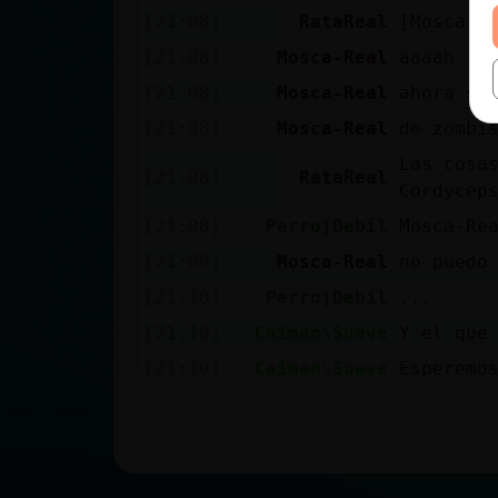
[21:08]
RataReal
[Mosca-Re
[21:08]
Mosca-Real
aaaah
[21:08]
Mosca-Real
ahora si
[21:08]
Mosca-Real
de zombi
Las cosas
[21:08]
RataReal
Cordyceps
[21:08]
Perro}Debil
Mosca-Re
[21:09]
Mosca-Real
no puedo
[21:10]
Perro}Debil
...
[21:10]
Caiman\Suave
Y el que
[21:10]
Caiman\Suave
Esperemo