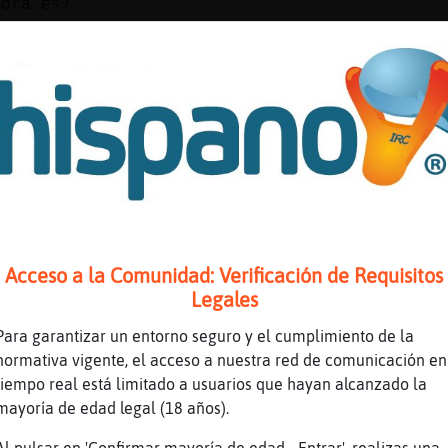
hora es?
es XDD
cuando Sparrow se sienta en el trono?
ntado de acostarme temprano para madrugar y v
 XD
an\Suave
er chinchar a mi hermana soltandole que lo he
,me lo imagino de tronde un reactor nuclear d
Acceso a la Comunidad: Verificación de Requisitos
e la hora
Legales
edia
Para garantizar un entorno seguro y el cumplimiento de la
ya te lo ha dicho la Mosca-Real
normativa vigente, el acceso a nuestra red de comunicación en
6 XDD
tiempo real está limitado a usuarios que hayan alcanzado la
mayoría de edad legal (18 años).
verás con Marcelo?