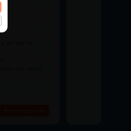
ra de que el
dw
uelvo mas tarde
Historia siguiente