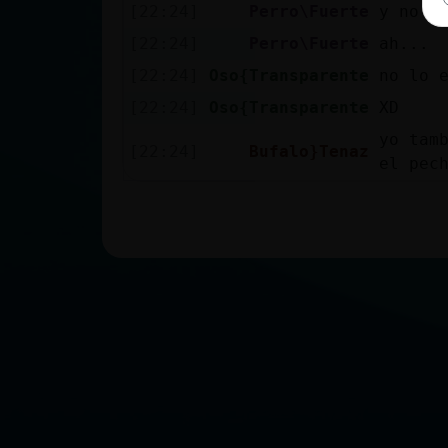
[22:24]
Perro\Fuerte
y no c
[22:24]
Perro\Fuerte
ah...
[22:24]
Oso{Transparente
no lo 
[22:24]
Oso{Transparente
XD
yo tam
[22:24]
Bufalo}Tenaz
el pec