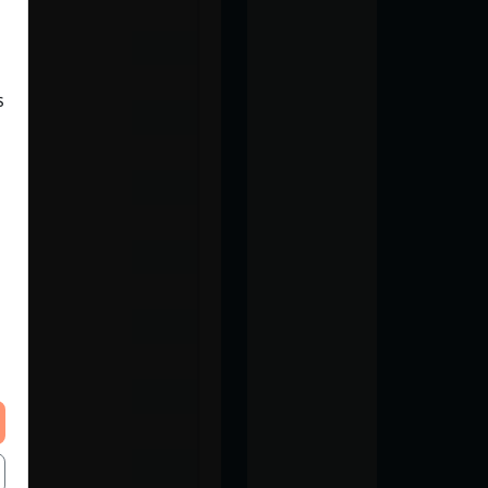
s
iño