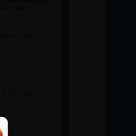
n mentes de metal
esde todas
ezco y burdo
r y al toro