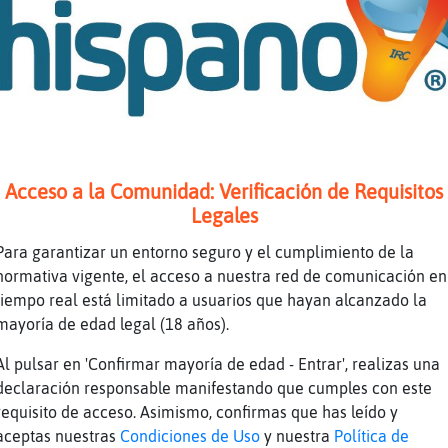
a
uo horrible
gustar�a Oso{Transparente que le llegara al s
ela
Acceso a la Comunidad: Verificación de Requisitos
 seguimos hablando de la cucaracha no...?
Legales
la cuca
Para garantizar un entorno seguro y el cumplimiento de la
normativa vigente, el acceso a nuestra red de comunicación en
tiempo real está limitado a usuarios que hayan alcanzado la
mayoría de edad legal (18 años).
s頤e que hablo la verdad
la culpa sera mia
Al pulsar en 'Confirmar mayoría de edad - Entrar', realizas una
declaración responsable manifestando que cumples con este
s negro.
requisito de acceso. Asimismo, confirmas que has leído y
aceptas nuestras
Condiciones de Uso
y nuestra
Política de