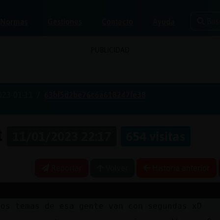
Bus
Normas
Gestiones
Contacto
Ayuda
PUBLICIDAD
023-01-11
63bf5d2be76c6a618247fe38
t
11/01/2023 22:17
654 visitas
Reportar
Volver
Historia anterior
los temas de esa gente van con segundas xD