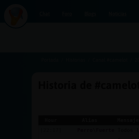
Chat
Foro
Blogs
Noticias
Iniciar
sesión
Portada
Historias
Canal #camelot
2
Historia de #camelo
¡Chatea
sin
publicidad!
Hour
Alias
Mensaje
[22:17]
Perro\Fuerte
Todos 
Crear
una