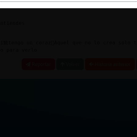
reo que hable del propio
entiendes
bi鮠tengo un coraz󮮠Aquel que no lo crea solo t
ho para verlo
Reportar
Volver
Historia anterior