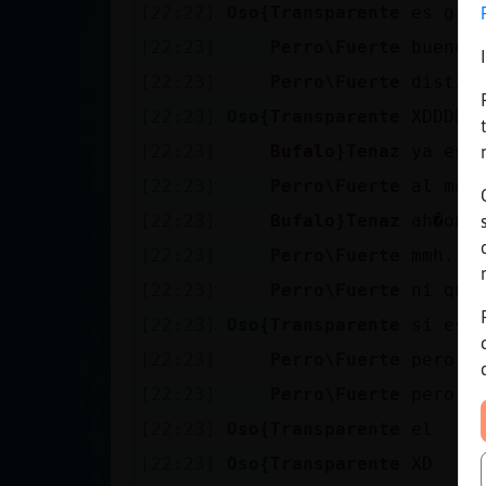
[22:22]
Oso{Transparente
es gri
[22:23]
Perro\Fuerte
bueno,
[22:23]
Perro\Fuerte
distin
[22:23]
Oso{Transparente
XDDDDD
[22:23]
Bufalo}Tenaz
ya esta
[22:23]
Perro\Fuerte
al men
[22:23]
Bufalo}Tenaz
ah�ons
[22:23]
Perro\Fuerte
mmh...
[22:23]
Perro\Fuerte
ni que
[22:23]
Oso{Transparente
si es 
[22:23]
Perro\Fuerte
pero b
[22:23]
Perro\Fuerte
pero s
[22:23]
Oso{Transparente
el
[22:23]
Oso{Transparente
XD