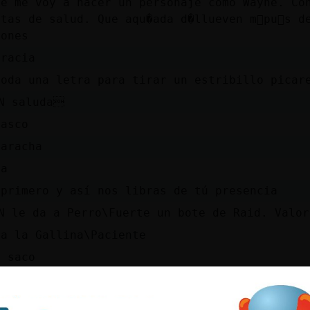
ue me voy a hacer un personaje como Wayne. Co
tas de salud. Que aqu�ada d�llueven m᳠pu񡬥s d
iones
gracia
toda una letra para tirar un estribillo picar
N saluda
 asco
caracha
la
 primero y así nos libras de tú presencia
N le da a Perro\Fuerte un bote de Raid. Valo
 a la Gallina\Paciente
a saco
lpa de Perro\Fuerte
cooo