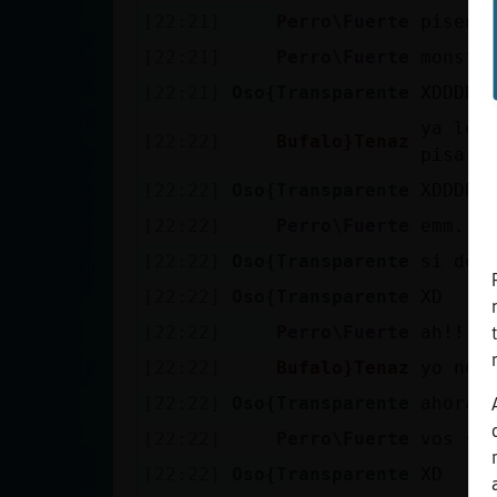
Mis blogs
[22:21]
Perro\Fuerte
pisenl
[22:21]
Perro\Fuerte
monstr
[22:21]
Oso{Transparente
XDDDD
Mis foros
ya le 
[22:22]
Bufalo}Tenaz
pisars
[22:22]
Oso{Transparente
XDDDD
Registrar
[22:22]
Perro\Fuerte
emm...
un canal
[22:22]
Oso{Transparente
si de 
[22:22]
Oso{Transparente
XD
[22:22]
Perro\Fuerte
ah!!
Más
gestiones
[22:22]
Bufalo}Tenaz
yo no 
[22:22]
Oso{Transparente
ahora 
[22:22]
Perro\Fuerte
vos so
[22:22]
Oso{Transparente
XD