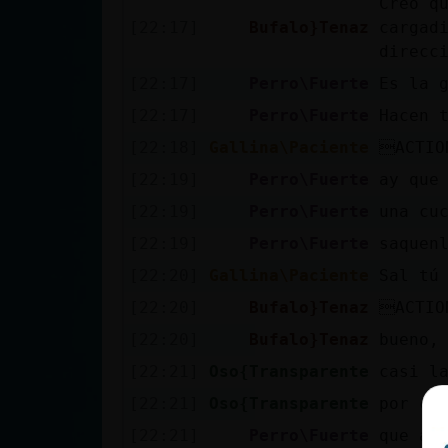
Creo q
cuenta
[22:17]
Bufalo}Tenaz
cargadi
direcc
[22:17]
Perro\Fuerte
Es la 
Reservar
[22:17]
Perro\Fuerte
Hacen 
alias
[22:18]
Gallina\Paciente
ACTIO
[22:19]
Perro\Fuerte
ay que
[22:19]
Perro\Fuerte
una cu
Actualizar
[22:19]
Perro\Fuerte
saquen
contraseña
[22:20]
Gallina\Paciente
Sal tú
[22:20]
Bufalo}Tenaz
ACTIO
[22:20]
Bufalo}Tenaz
bueno,
Actualizar
IP virtual
[22:21]
Oso{Transparente
casi l
[22:21]
Oso{Transparente
por cu
[22:21]
Perro\Fuerte
que as