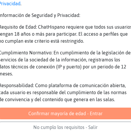
s
Privacidad
.
 es lo mismo
Información de Seguridad y Privacidad:
tos tonos de negro
Requisito de Edad: ChatHispano requiere que todos sus usuario
DD
tengan 18 años o más para participar. El acceso a perfiles que
mos... Y qu頭᳠da? Tengo el coraz󮠤e un ni�o
no cumplan este criterio está restringido.
os no es marrón.
Cumplimiento Normativo: En cumplimiento de la legislación de
ervado en formol en una estanter�a
servicios de la sociedad de la información, registramos los
datos técnicos de conexión (IP y puerto) por un periodo de 12
 no se que tan legal sea eso..
meses.
 tan bien visto esté por la sociedad
Responsabilidad: Como plataforma de comunicación abierta,
su propio organo ....
cada usuario es responsable del cumplimiento de las normas
ueno, allá cada uno con sus fetiches
de convivencia y del contenido que genera en las salas.
i acaba de decir que tiene el corazón de un n
Confirmar mayoría de edad - Entrar
No cumplo los requisitos - Salir