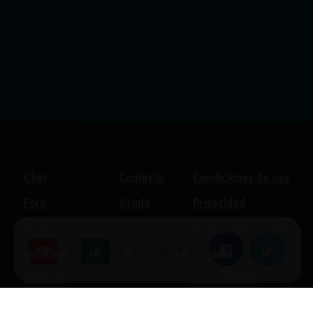
Chat
Contacto
Condiciones de uso
Foro
Ayuda
Privacidad
Blogs
Política de cookies
|
Compartir en:
Facebook
Twitter
1
Noticias
Soporte
Normas
Anunciantes
Estadísticas