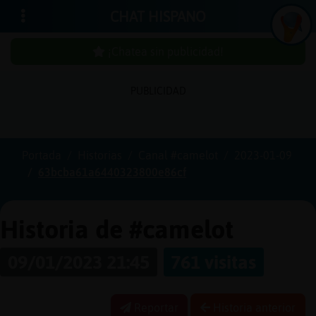
CHAT HISPANO
¡Chatea sin publicidad!
PUBLICIDAD
Iniciar
sesión
Portada
Historias
Canal #camelot
2023-01-09
63bcba61a6440323800e86cf
¡Chatea
sin
publici
Historia de #camelot
09/01/2023 21:45
761 visitas
Crear
una
Reportar
Historia anterior
cuenta