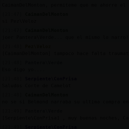
CaimanDelMonton, permiteme que me ahorre el 
[21:47]
CaimanDelMonton
si Pez\Veloz
[21:47]
CaimanDelMonton
joer Pantera\Verde... que el mismo lo narro!
[21:48]
Pez\Veloz
[CaimanDelMonton] tampoco hace falta traumat
[21:48]
Pantera\Verde
Eso digo yo....
[21:48]
Serpiente\ConPrisa
Saludos Corte de Camelot
[21:48]
CaimanDelMonton
no se si Belmond narraba su ultima compra en
[21:49]
Pantera\Verde
[Serpiente\ConPrisa] , muy buenas noches, Ca
[21:49]
Serpiente\ConPrisa