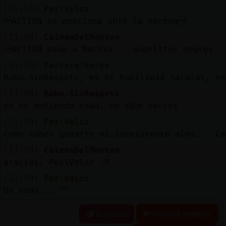
[21:58]
Pez\Veloz
ACTION se emociona ante la escena
[21:58]
CaimanDelMonton
ACTION pone a Machin... angelitos negros.
[21:58]
Pantera\Verde
Buho-SinRespeto, es mi habilidad narural, en
[21:58]
Buho-SinRespeto
yo no entiendo nada, no s頤e barcos
[21:59]
Pez\Veloz
Como sabes ganarte mi inexistente alma... Ca
[21:59]
CaimanDelMonton
gracias, Pez\Veloz :P
[21:59]
Pez\Veloz
De nada... ^^
Reportar
Historia anterior