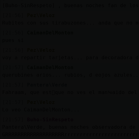
[Buho-SinRespeto] , buenas noches fan de los
[21:56]
Pez\Veloz
Rubitos con sus tirabuzones... anda que no m
[21:56]
CaimanDelMonton
pues si
[21:56]
Pez\Veloz
voy a repartir tarjetas... para decoradora d
[21:57]
CaimanDelMonton
querubines arios... rubios, d eojos azules..
[21:57]
Pantera\Verde
Fahraam, que est᳠que no ves el manᠣaido del
[21:57]
Pez\Veloz
Lo veo CaimanDelMonton...
[21:57]
Buho-SinRespeto
Pantera\Verde, buenas noches observadora de 
GRRRRRRRRRRRRRRRRRRRrrrrrrrrrrrrrrrrrrrrrrrr