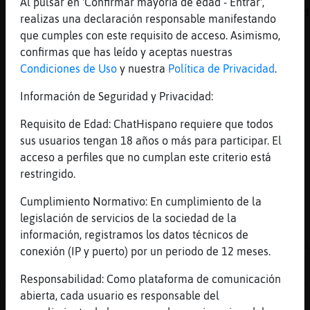
Al pulsar en 'Confirmar mayoría de edad - Entrar',
que tiene que ver eso, con dejarlo todo perd
realizas una declaración responsable manifestando
[21:52]
Serpiente\ConPrisa
que cumples con este requisito de acceso. Asimismo,
o_o
confirmas que has leído y aceptas nuestras
Condiciones de Uso
y nuestra
Política de Privacidad
.
[21:52]
Pez\Veloz
luchare por mi vida... quiero decir
Información de Seguridad y Privacidad:
[21:52]
Pez\Veloz
Requisito de Edad: ChatHispano requiere que todos
pese a tus ganas...
sus usuarios tengan 18 años o más para participar. El
[21:52]
Serpiente\ConPrisa
acceso a perfiles que no cumplan este criterio está
tsk
restringido.
[21:53]
Serpiente\ConPrisa
Cumplimiento Normativo: En cumplimiento de la
no te quierl el mal
legislación de servicios de la sociedad de la
[21:53]
Pez\Veloz
información, registramos los datos técnicos de
Y haces bien no se quien te va a aguantar si
conexión (IP y puerto) por un periodo de 12 meses.
[21:53]
Pez\Veloz
Responsabilidad: Como plataforma de comunicación
ACTION unos querubines vienen para tirarle
abierta, cada usuario es responsable del
[21:54]
CaimanDelMonton