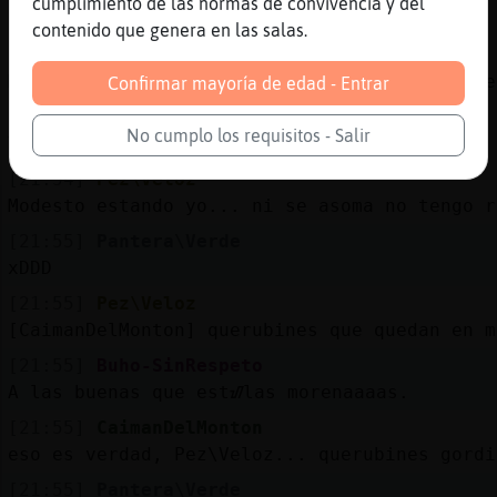
cumplimiento de las normas de convivencia y del
son querubines o alienigenas ancestrales?
contenido que genera en las salas.
[21:54]
Serpiente\ConPrisa
Modesto es que ya no esta ni arriba ni en me
Confirmar mayoría de edad - Entrar
[21:54]
Pantera\Verde
No cumplo los requisitos - Salir
Ya tiene men� Fahraam XD
[21:54]
Pez\Veloz
Modesto estando yo... ni se asoma no tengo r
[21:55]
Pantera\Verde
xDDD
[21:55]
Pez\Veloz
[CaimanDelMonton] querubines que quedan en m
[21:55]
Buho-SinRespeto
A las buenas que estᮠlas morenaaaas.
[21:55]
CaimanDelMonton
eso es verdad, Pez\Veloz... querubines gordi
[21:55]
Pantera\Verde