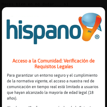
Haces bien en no dudar... si
[21:50]
Pez\Veloz
ACTION tose
[21:51]
Serpiente\ConPrisa
San blas, san blas
[21:51]
Serpiente\ConPrisa
ACTION golpea la espalda a Pez\Veloz
[21:51]
Pez\Veloz
Uys cuanta amabilidad...
Acceso a la Comunidad: Verificación de
[21:51]
Pez\Veloz
Requisitos Legales
pero cuidado no vaya a bajar esa mano.. gach
Para garantizar un entorno seguro y el cumplimiento
[21:51]
Serpiente\ConPrisa
de la normativa vigente, el acceso a nuestra red de
si te mueres aqui lo dejas todo perdido
comunicación en tiempo real está limitado a usuarios
[21:51]
Pez\Veloz
que hayan alcanzado la mayoría de edad legal (18
Yo nunca doy nada por perdido corazon
años).
[21:52]
Serpiente\ConPrisa