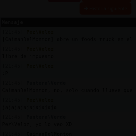
Historia siguiente
Mensaje
Reserva
[21:45]
Pez\Veloz
alias
[CaimanDelMonton] abre un foods truck en el 
[21:45]
Pez\Veloz
libre de impuesto
Actuali
[21:45]
Pez\Veloz
contras
:P
[21:45]
Pantera\Verde
CaimanDelMonton, no, solo cuando llueve que 
Actuali
[21:45]
Pez\Veloz
IP
jajajajajajajajaja
virtual
[21:45]
Pantera\Verde
Pez\Veloz, yo lo veo XD
[21:45]
CaimanDelMonton