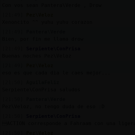
Con vos sean Pantera\Verde , Drow
[21:49]
Pez\Veloz
Xenoncito ^^ yuhu yuhu corazon
[21:49]
Pantera\Verde
Bien, por fin me llama drow
[21:49]
Serpiente\ConPrisa
Buenas noches Pez\Veloz
[21:49]
Pez\Veloz
eso es que cada dia le caes mejor...
[21:50]
AguilaFeliz
Serpiente\ConPrisa saludos
[21:50]
Pantera\Verde
Pez\Veloz, no tengo duda de eso :D
[21:50]
Serpiente\ConPrisa
ACTION corresponde a Fahraam con una liger
[21:50]
Pez\Veloz