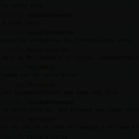
Mis
un carro food
blogs
[21:46]
CaimanDelMonton
o food-carro...
[21:46]
CaimanDelMonton
Mis
como los vendedores de crecepelo del oeste
foros
[21:46]
Pantera\Verde
Abre un Mercadona y te forras, CaimanDelMont
[21:46]
Pez\Veloz
Registr
puede ser un carro drink
un
[21:46]
Pez\Veloz
canal
eso CaimanDelMonton hoy aqui ma񡮡 alla...
[21:46]
CaimanDelMonton
no Pantera\Verde, que belmond aun tiene sind
Más
[21:47]
Pez\Veloz
gestion
Si es que se os saca de camelot y os come el
[21:47]
Pantera\Verde