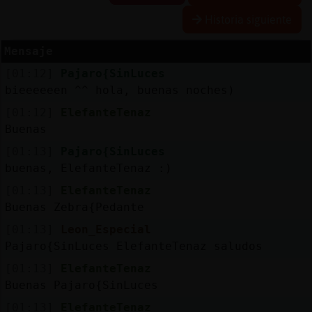
Historia siguiente
R
e
s
e
r
v
a
lia
s
r a
Mensaje
[01:12]
Pajaro{SinLuces
bieeeeeen ^^ hola, buenas noches)
A
c
tu
a
liz
r
o
n
tr
a
s
e
ñ
a
[01:12]
ElefanteTenaz
a
c
Buenas
[01:13]
Pajaro{SinLuces
buenas, ElefanteTenaz :)
A
c
tu
a
liz
a
ir
tu
a
[01:13]
ElefanteTenaz
r IP
v
l
Buenas Zebra{Pedante
[01:13]
Leon_Especial
Pajaro{SinLuces ElefanteTenaz saludos
M
is
lo
g
s
[01:13]
ElefanteTenaz
b
Buenas Pajaro{SinLuces
[01:13]
ElefanteTenaz