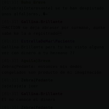
[01:31]
Buho_Breve
[Culebra}Interesante] se te han despistado
unos alfaljores,.�+`
[01:31]
Gallina-Brillante
ACTION se deja abrasar por surmano, aunke
sabe ke la a registrado
[01:31]
EstrellaDeMar\Paciente
Gallina-Brillante pero tu has visto alguna
vez con dinero a tu hermano ??
[01:31]
Aguila}Breve
Zebra{Pedante: entonces mis dedos
congelados son producto de mi imaginación
[01:31]
Zebra{Pedante
jajajajaja joer
[01:31]
Gallina-Brillante
El no conoce el dinero
[01:31]
Zebra{Pedante