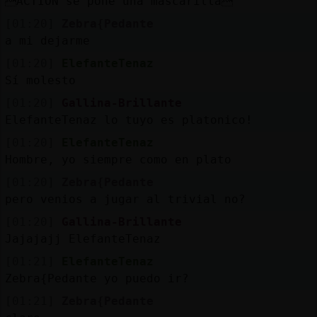
ACTION se pone una mascarilla
[01:20]
Zebra{Pedante
a mi dejarme
[01:20]
ElefanteTenaz
Sí molesto
[01:20]
Gallina-Brillante
ElefanteTenaz lo tuyo es platonico!
[01:20]
ElefanteTenaz
Hombre, yo siempre como en plato
[01:20]
Zebra{Pedante
pero venios a jugar al trivial no?
[01:20]
Gallina-Brillante
Jajajajj ElefanteTenaz
[01:21]
ElefanteTenaz
Zebra{Pedante yo puedo ir?
[01:21]
Zebra{Pedante