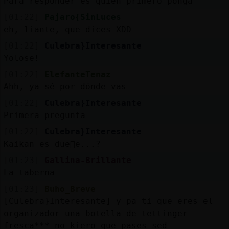
Para responder es quien primero ponga
[01:22]
Pajaro{SinLuces
eh, liante, que dices XDD
[01:22]
Culebra}Interesante
Yolose!
[01:22]
ElefanteTenaz
Ahh, ya sé por dónde vas
[01:22]
Culebra}Interesante
Primera pregunta
[01:22]
Culebra}Interesante
Kaikan es due񡠤e...?
[01:23]
Gallina-Brillante
La taberna
[01:23]
Buho_Breve
[Culebra}Interesante] y pa ti que eres el
organizador una botella de tettinger
fresca*** no kiero que pases sed