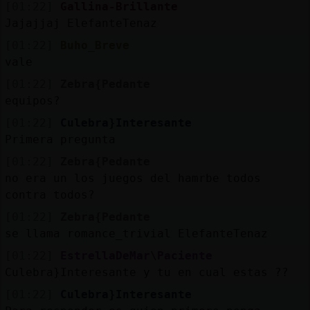
[01:22]
Gallina-Brillante
Jajajjaj ElefanteTenaz
[01:22]
Buho_Breve
vale
[01:22]
Zebra{Pedante
equipos?
[01:22]
Culebra}Interesante
Primera pregunta
[01:22]
Zebra{Pedante
no era un los juegos del hamrbe todos
contra todos?
[01:22]
Zebra{Pedante
se llama romance_trivial ElefanteTenaz
[01:22]
EstrellaDeMar\Paciente
Culebra}Interesante y tu en cual estas ??
[01:22]
Culebra}Interesante