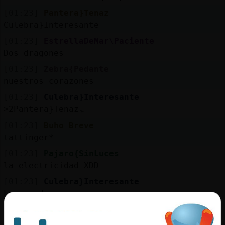
[01:23]
Pantera}Tenaz
Culebra}Interesante
[01:23]
EstrellaDeMar\Paciente
Dos dragones
[01:23]
Zebra{Pedante
nuestros corazones
[01:23]
Culebra}Interesante
˃2Pantera}Tenazۃ
[01:23]
Buho_Breve
tattinger*
[01:23]
Pajaro{SinLuces
la electricidad XDD
[01:23]
Culebra}Interesante
La ganadora es....
[01:23]
Culebra}Interesante
˃2Pajaro{SinLucesۃ