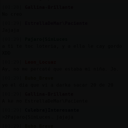
[01:28]
Gallina-Brillante
No creo
[01:29]
EstrellaDeMar\Paciente
Jajaja
[01:29]
Pajaro{SinLuces
a ti te toc󠬡 loteria, y a ella le cay󠥬 gordo
XDD
[01:29]
Leon_Locuaz
Ay, no me percaté que estaba mi niña. Jo.
[01:29]
Buho_Breve
yo el dia que vi a darka sacar 20 de 20
[01:29]
Gallina-Brillante
A ke no EstrellaDeMar\Paciente
[01:29]
Culebra}Interesante
˃2Pajaro{SinLucesۃ jajaja
[01:29]
Buho_Breve