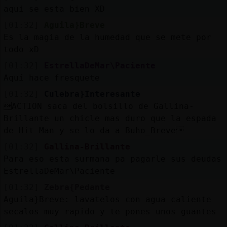
aqui se esta bien XD
[01:32]
Aguila}Breve
Es la magia de la humedad que se mete por
todo xD
[01:32]
EstrellaDeMar\Paciente
Aquí hace fresquete
[01:32]
Culebra}Interesante
ACTION saca del bolsillo de Gallina-
Brillante un chicle mas duro que la espada
de Hit-Man y se lo da a Buho_Breve
[01:32]
Gallina-Brillante
Para eso esta surmana pa pagarle sus deudas
EstrellaDeMar\Paciente
[01:32]
Zebra{Pedante
Aguila}Breve: lavatelos con agua caliente
secalos muy rapido y te pones unos guantes