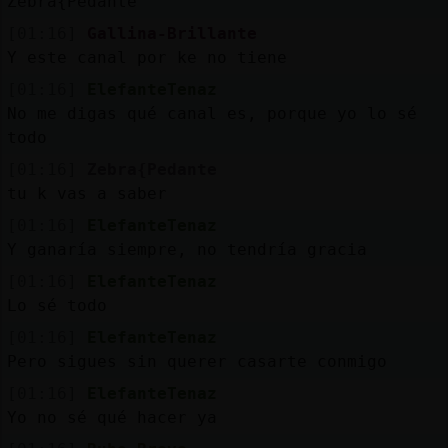
Zebra{Pedante
[01:16]
Gallina-Brillante
Y este canal por ke no tiene
[01:16]
ElefanteTenaz
No me digas qué canal es, porque yo lo sé
todo
[01:16]
Zebra{Pedante
tu k vas a saber
[01:16]
ElefanteTenaz
Y ganaría siempre, no tendría gracia
[01:16]
ElefanteTenaz
Lo sé todo
[01:16]
ElefanteTenaz
Pero sigues sin querer casarte conmigo
[01:16]
ElefanteTenaz
Yo no sé qué hacer ya