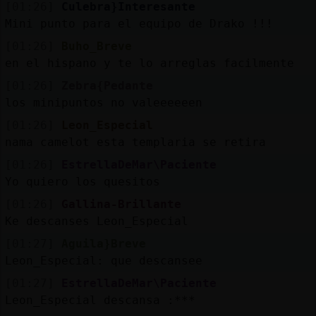
[01:26]
Culebra}Interesante
Mini punto para el equipo de Drako !!!
[01:26]
Buho_Breve
en el hispano y te lo arreglas facilmente
[01:26]
Zebra{Pedante
los minipuntos no valeeeeeen
[01:26]
Leon_Especial
nama camelot esta templaria se retira
[01:26]
EstrellaDeMar\Paciente
Yo quiero los quesitos
[01:26]
Gallina-Brillante
Ke descanses Leon_Especial
[01:27]
Aguila}Breve
Leon_Especial: que descansee
[01:27]
EstrellaDeMar\Paciente
Leon_Especial descansa :***