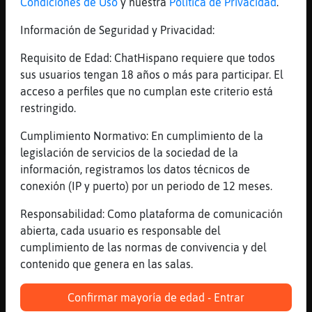
Condiciones de Uso
y nuestra
Política de Privacidad
.
[01:23]
Culebra}Interesante
Información de Seguridad y Privacidad:
Tambien valia de la deuda de su hermano
[01:23]
Gallina-Brillante
Requisito de Edad: ChatHispano requiere que todos
Pantera}Tenaz^^
sus usuarios tengan 18 años o más para participar. El
acceso a perfiles que no cumplan este criterio está
[01:24]
Buho_Breve
restringido.
jajajja
[01:24]
EstrellaDeMar\Paciente
Cumplimiento Normativo: En cumplimiento de la
Miedo da acertar
legislación de servicios de la sociedad de la
información, registramos los datos técnicos de
[01:24]
Culebra}Interesante
conexión (IP y puerto) por un periodo de 12 meses.
Segunda pregunta
[01:24]
EstrellaDeMar\Paciente
Responsabilidad: Como plataforma de comunicación
Jajaja
abierta, cada usuario es responsable del
cumplimiento de las normas de convivencia y del
[01:24]
Pantera}Tenaz
contenido que genera en las salas.
Gallina-Brillante buenas
[01:24]
Culebra}Interesante
Confirmar mayoría de edad - Entrar
En que se transforma Alvaro cuando lo