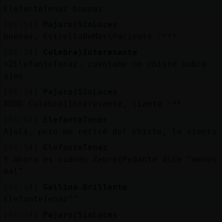
ElefanteTenaz buenas
[01:14]
Pajaro{SinLuces
buenas, EstrellaDeMar\Paciente :***
[01:14]
Culebra}Interesante
˃2ElefanteTenazۃ cuentame un chiste sobre
ajos
[01:14]
Pajaro{SinLuces
XDDD Culebra}Interesante, liante :**
[01:14]
ElefanteTenaz
Ajolá, pero me retiré del chiste, lo siento
[01:14]
ElefanteTenaz
Y ahora es cuando Zebra{Pedante dice "menos
mal"
[01:14]
Gallina-Brillante
ElefanteTenaz^^
[01:14]
Pajaro{SinLuces