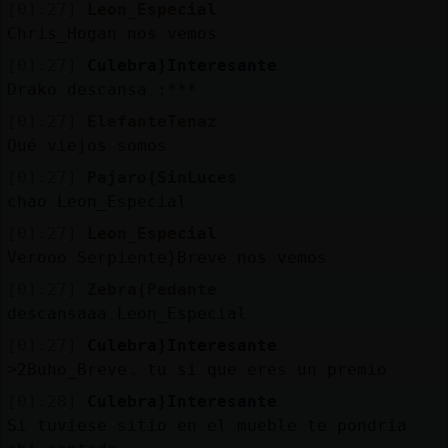
[01:27]
Leon_Especial
Chris_Hogan nos vemos
[01:27]
Culebra}Interesante
Drako descansa :***
[01:27]
ElefanteTenaz
Qué viejos somos
[01:27]
Pajaro{SinLuces
chao Leon_Especial
[01:27]
Leon_Especial
Verooo Serpiente}Breve nos vemos
[01:27]
Zebra{Pedante
descansaaa Leon_Especial
[01:27]
Culebra}Interesante
˃2Buho_Breveۃ tu si que eres un premio
[01:28]
Culebra}Interesante
Si tuviese sitio en el mueble te pondria