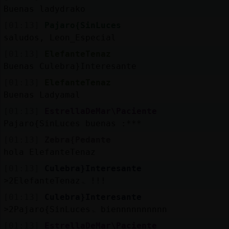
Buenas ladydrako
M
is
r
o
s
[01:13]
Pajaro{SinLuces
fo
saludos, Leon_Especial
[01:13]
ElefanteTenaz
Buenas Culebra}Interesante
R
e
g
s
r
a
r
n
a
n
a
[01:13]
ElefanteTenaz
Buenas Ladyamal
[01:13]
EstrellaDeMar\Paciente
Pajaro{SinLuces buenas :***
[01:13]
Zebra{Pedante
hola ElefanteTenaz
[01:13]
Culebra}Interesante
˃2ElefanteTenazۃ !!!
[01:13]
Culebra}Interesante
˃2Pajaro{SinLucesۃ biennnnnnnnnn
[01:13]
EstrellaDeMar\Paciente