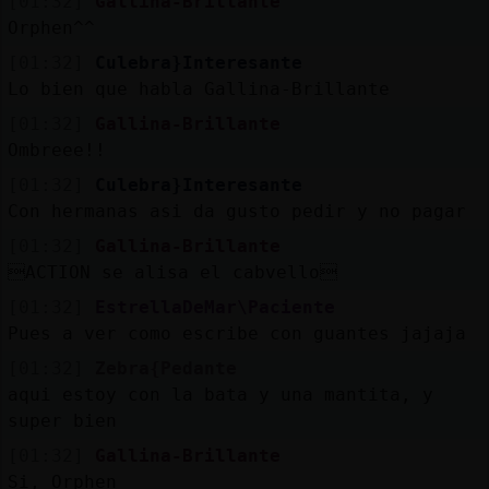
[01:32]
Gallina-Brillante
Orphen^^
[01:32]
Culebra}Interesante
Lo bien que habla Gallina-Brillante
[01:32]
Gallina-Brillante
Ombreee!!
[01:32]
Culebra}Interesante
Con hermanas asi da gusto pedir y no pagar
[01:32]
Gallina-Brillante
ACTION se alisa el cabvello
[01:32]
EstrellaDeMar\Paciente
Pues a ver como escribe con guantes jajaja
[01:32]
Zebra{Pedante
aqui estoy con la bata y una mantita, y
super bien
[01:32]
Gallina-Brillante
Si, Orphen