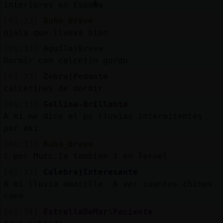
interiores en Espa�a
[01:33]
Buho_Breve
ojala que llueva bien
[01:33]
Aguila}Breve
Dormir con calcetín gordo
[01:33]
Zebra{Pedante
calcetines de dormir
[01:33]
Gallina-Brillante
A mi me dice el pc lluvias intermitentes
por aki
[01:33]
Buho_Breve
i por Murc.ia tambien i en Teruel
[01:33]
Culebra}Interesante
A mi lluvia amarilla. A ver cuantos chinos
caen
[01:34]
EstrellaDeMar\Paciente