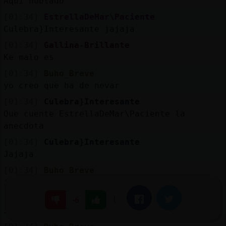
Aquí nublado
[01:34]
EstrellaDeMar\Paciente
Culebra}Interesante jajaja
[01:34]
Gallina-Brillante
Ke malo es
[01:34]
Buho_Breve
yo creo que ha de nevar
[01:34]
Culebra}Interesante
Que cuente EstrellaDeMar\Paciente la
anecdota
[01:34]
Culebra}Interesante
Jajaja
[01:34]
Buho_Breve
i comeremos polvorones
[01:34]
EstrellaDeMar\Paciente
|
Facebook
Twitter
-6
Jajaja calla