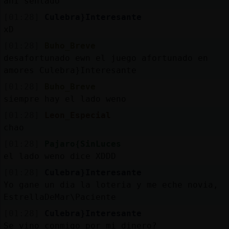
ahi sentado
[01:28]
Culebra}Interesante
xD
[01:28]
Buho_Breve
desafortunado ewn el juego afortunado en
amores Culebra}Interesante
[01:28]
Buho_Breve
siempre hay el lado weno
[01:28]
Leon_Especial
chao
[01:28]
Pajaro{SinLuces
el lado weno dice XDDD
[01:28]
Culebra}Interesante
Yo gane un dia la loteria y me eche novia,
EstrellaDeMar\Paciente
[01:28]
Culebra}Interesante
Se vino conmigo por mi dinero?