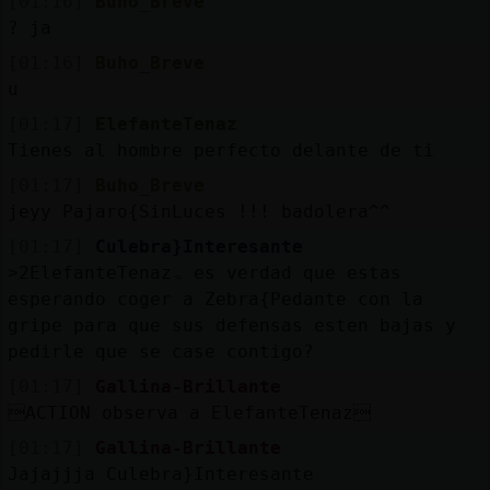
[01:16]
Buho_Breve
? ja
[01:16]
Buho_Breve
u
[01:17]
ElefanteTenaz
Tienes al hombre perfecto delante de ti
[01:17]
Buho_Breve
jeyy Pajaro{SinLuces !!! badolera^^
[01:17]
Culebra}Interesante
˃2ElefanteTenazۃ es verdad que estas
esperando coger a Zebra{Pedante con la
gripe para que sus defensas esten bajas y
pedirle que se case contigo?
[01:17]
Gallina-Brillante
ACTION observa a ElefanteTenaz
[01:17]
Gallina-Brillante
Jajajjja Culebra}Interesante