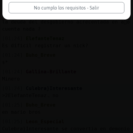
mandan a la mina?
No cumplo los requisitos - Salir
[01:24]
Buho_Breve
la deuda del desgobierno acrecentada en a񯠮o
cuenta nada ?
[01:24]
ElefanteTenaz
Es dificil registrar un nick?
[01:24]
Buho_Breve
s*
[01:24]
Gallina-Brillante
Minero
[01:24]
Culebra}Interesante
˃2ElefanteTenazۃ no
[01:25]
Buho_Breve
en mario bros
[01:25]
Leon_Especial
Culebra}Interesante se convertia en demonio