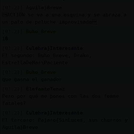
[01:21]
Aguila}Breve
ACTION se va a una esquina y se abraza a
un pato de peluche improvisado
[01:21]
Buho_Breve
1�
[01:21]
Culebra}Interesante
El segundo: Buho_Breve, Drako,
EstrellaDeMar\Paciente
[01:21]
Buho_Breve
que gasna el ganador
[01:21]
ElefanteTenaz
Pero por qué me pones con las dos femme
fatales?
[01:21]
Culebra}Interesante
El tercero: Pajaro{SinLuces, sus churros y
Aguila}Breve