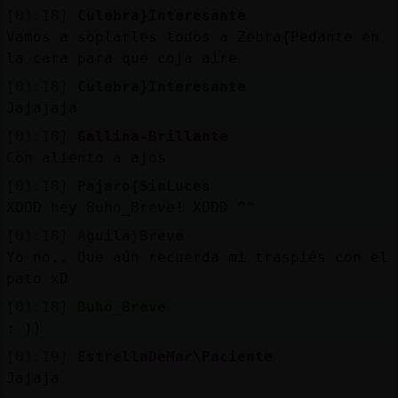
[01:18]
Culebra}Interesante
Vamos a soplarles todos a Zebra{Pedante en
la cara para que coja aire
[01:18]
Culebra}Interesante
Jajajaja
[01:18]
Gallina-Brillante
Con aliento a ajos
[01:18]
Pajaro{SinLuces
XDDD hey Buho_Breve! XDDD ^^
[01:18]
Aguila}Breve
Yo no.. Que aún recuerda mi traspiés con el
pato xD
[01:18]
Buho_Breve
: ))
[01:19]
EstrellaDeMar\Paciente
Jajaja