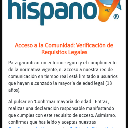
[01:23]
Culebra}Interesante
xD
[01:23]
EstrellaDeMar\Paciente
Jajaja
[01:23]
Pajaro{SinLuces
Acceso a la Comunidad: Verificación de
yo? XDDD
Requisitos Legales
[01:23]
Leon_Especial
Pantera}Tenaz saludos******
Para garantizar un entorno seguro y el cumplimiento
de la normativa vigente, el acceso a nuestra red de
[01:23]
Buho_Breve
comunicación en tiempo real está limitado a usuarios
beack
que hayan alcanzado la mayoría de edad legal (18
[01:23]
Gallina-Brillante
años).
Rivaille_^^
Al pulsar en 'Confirmar mayoría de edad - Entrar',
[01:23]
Buho_Breve
realizas una declaración responsable manifestando
beck
que cumples con este requisito de acceso. Asimismo,
[01:23]
Pantera}Tenaz
confirmas que has leído y aceptas nuestras
Leon_Especial Hi