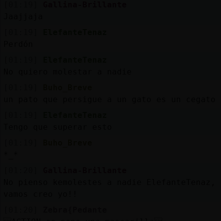
[01:19]
Gallina-Brillante
Jaajjaja
[01:19]
ElefanteTenaz
Perdón
[01:19]
ElefanteTenaz
No quiero molestar a nadie
[01:19]
Buho_Breve
un pato que persigue a un gato es un cegato
[01:19]
ElefanteTenaz
Tengo que superar esto
[01:19]
Buho_Breve
*_*
[01:20]
Gallina-Brillante
No pienso kemolestes a nadie ElefanteTenaz,
vamos creo yo!!
[01:20]
Zebra{Pedante