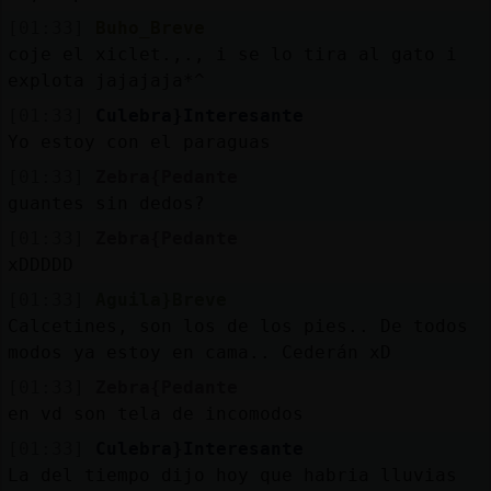
[01:33]
Buho_Breve
coje el xiclet.,., i se lo tira al gato i
explota jajajaja*^
[01:33]
Culebra}Interesante
Yo estoy con el paraguas
[01:33]
Zebra{Pedante
guantes sin dedos?
[01:33]
Zebra{Pedante
xDDDDD
[01:33]
Aguila}Breve
Calcetines, son los de los pies.. De todos
modos ya estoy en cama.. Cederán xD
[01:33]
Zebra{Pedante
en vd son tela de incomodos
[01:33]
Culebra}Interesante
La del tiempo dijo hoy que habria lluvias