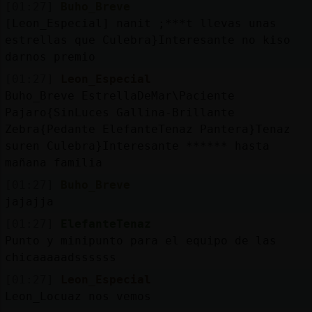
[01:27]
Buho_Breve
[Leon_Especial] nanit ;***t llevas unas
estrellas que Culebra}Interesante no kiso
darnos premio
[01:27]
Leon_Especial
Buho_Breve EstrellaDeMar\Paciente
Pajaro{SinLuces Gallina-Brillante
Zebra{Pedante ElefanteTenaz Pantera}Tenaz
suren Culebra}Interesante ****** hasta
mañana familia
[01:27]
Buho_Breve
jajajja
[01:27]
ElefanteTenaz
Punto y minipunto para el equipo de las
chicaaaaadssssss
[01:27]
Leon_Especial
Leon_Locuaz nos vemos