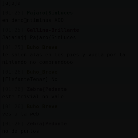
jajaja
[01:25]
Pajaro{SinLuces
en demo񯠡ntiminas XDD
[01:25]
Gallina-Brillante
Jajajajj Pajaro{SinLuces
[01:25]
Buho_Breve
le salen alas en los pies y vuela por la
nintendo no comprendooo
[01:26]
Buho_Breve
[ElefanteTenaz] No
[01:26]
Zebra{Pedante
este trivial no vale
[01:26]
Buho_Breve
ves a la web
[01:26]
Zebra{Pedante
no da puntos