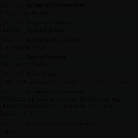
[01:30]
Culebra}Interesante
˃2Gallina-Brillanteۃ asi se habla
[01:30]
Pajaro{SinLuces
buenas, Aguila}Breve
[01:30]
Gallina-Brillante
La sangre tira
[01:30]
Zebra{Pedante
no hace friooo
[01:30]
Buho_Breve
COMO UNA pescailla , que se muede la cola
[01:30]
Culebra}Interesante
ACTION abraza a Gallina-Brillante muy
fuerte mientras le registra si lleva
torrijas
[01:30]
EstrellaDeMar\Paciente
Jajaja