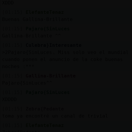
XDDD
[01:15]
ElefanteTenaz
Buenas Gallina-Brillante
[01:15]
Pajaro{SinLuces
Gallina-Brillante ^^
[01:15]
Culebra}Interesante
˃2Pajaro{SinLucesۃ Miss solo veo el mundial
cuando ponen el anuncio de la coke buenas
noches :***
[01:15]
Gallina-Brillante
Pajaro{SinLuces^^
[01:15]
Pajaro{SinLuces
XDDDD
[01:15]
Zebra{Pedante
toma ya encontré un canal de trivial
[01:15]
ElefanteTenaz