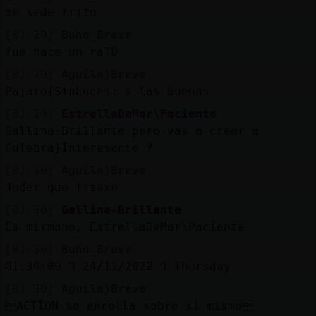
me kede frito
[01:29]
Buho_Breve
fue hace un raTO
[01:29]
Aguila}Breve
Pajaro{SinLuces: a las buenas
[01:29]
EstrellaDeMar\Paciente
Gallina-Brillante pero vas a creer a
Culebra}Interesante ?
[01:30]
Aguila}Breve
Joder que friaxe
[01:30]
Gallina-Brillante
Es mirmano, EstrellaDeMar\Paciente
[01:30]
Buho_Breve
01:30:09 Ղ 24/11/2022 Ղ Thursday
[01:30]
Aguila}Breve
ACTION se enrolla sobre si mismo