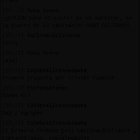
claro
[01:21]
Buho_Breve
ACTION pone el cartel de no molestar, en
la puerta de su habitacion DONT DISTURB
[01:21]
Gallina-Brillante
Ainss
[01:21]
Buho_Breve
jajaj
[01:21]
Culebra}Interesante
Primera pregunta del trivial Camelot
[01:21]
ElefanteTenaz
Dónde es?
[01:21]
Culebra}Interesante
Hay 2 equipos
[01:21]
Culebra}Interesante
El primero formado por: Gallina-Brillante ,
ElefanteTenaz, Zebra{Pedante