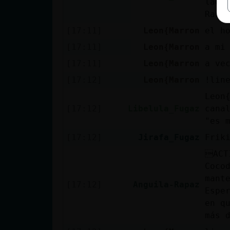
lado
Rank
[17:11]
Leon{Marron
el h
[17:11]
Leon{Marron
a mi
[17:11]
Leon{Marron
a ve
[17:12]
Leon{Marron
!lin
Leon
[17:12]
Libelula_Fugaz
cana
"es 
[17:12]
Jirafa_Fugaz
Frik
ACT
Coco
mant
[17:12]
Anguila-Rapaz
Espe
en q
más 