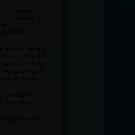
por abandonar su
ilete adopta un
 de
ta seguía
urándose de que
lta la punta del
lemento cerrado
, adelantándola, y
oque de hielo,
, cuando es
ío que osaba
termine con su