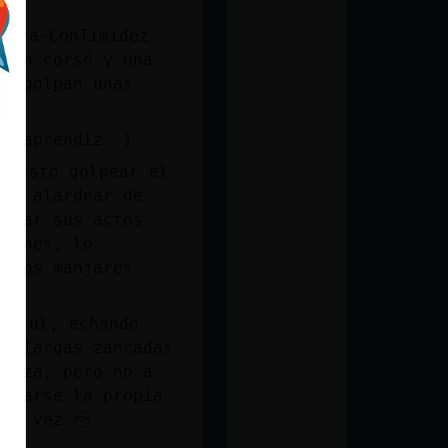
uila-ConTimidez.
, un corsé y una
e agolpan unas
mo aprendiz. )
 visto golpear el
 no alardear de
ernar sus actos.
adines, lo
otros manjares
}Azul, echando
 a largas zancadas
 maza, pero no a
lpearse la propia
tra vez.