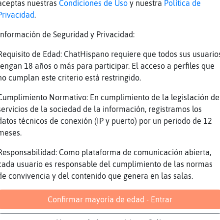
maria? Que es semejante abominación?
aceptas nuestras
Condiciones de Uso
y nuestra
Política de
Privacidad
.
ila-ConTimidez por supuesto , la tarde parece
nimada :)
Información de Seguridad y Privacidad:
 Propongo sellar paz entre los cuatro... o en
Requisito de Edad: ChatHispano requiere que todos sus usuario
ontamos a las alimañas... digo a las ratas. C
tengan 18 años o más para participar. El acceso a perfiles que
ciente para que todos corramos por sus calles
no cumplan este criterio está restringido.
dme, se gana más. ¿Qué me decís?*
nviaré unos sacos entonces LibelulaConTimidez
Cumplimiento Normativo: En cumplimiento de la legislación de
rachas supongo
servicios de la sociedad de la información, registramos los
datos técnicos de conexión (IP y puerto) por un periodo de 12
r cucarachas que ratas beodas jajajja
meses.
muxa letra pa analizarlo todo,., i si llaman 
les leo entre lineas jajaja
Responsabilidad: Como plataforma de comunicación abierta,
cada usuario es responsable del cumplimiento de las normas
r, esas no se pierden por el camino y son más
de convivencia y del contenido que genera en las salas.
eas Renoir_ hola Renoir_ ^^
ir_ ha escrito 4283 líneas, el 0.265% de las 
Confirmar mayoría de edad - Entrar
 en la 24º posición . .Línea aleatoria: ( 2/2