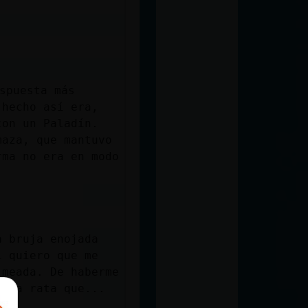
spuesta más
 hecho así era,
con un Paladín.
maza, que mantuvo
rma no era en modo
a bruja enojada
i quiero que me
 meada. De haberme
ella rata que...