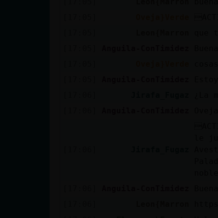
[17:05]
Leon{Marron
buen
Mis blogs
[17:05]
Oveja}Verde
ACT
[17:05]
Leon{Marron
que 
Mis foros
[17:05]
Anguila-ConTimidez
Buen
[17:05]
Oveja}Verde
cosa
[17:05]
Anguila-ConTimidez
Esto
Registrar
[17:06]
Jirafa_Fugaz
¿La 
un canal
[17:06]
Anguila-ConTimidez
Ovej
ACT
le j
Más
[17:06]
Jirafa_Fugaz
Aves
gestiones
Pala
nobl
[17:06]
Anguila-ConTimidez
Buen
[17:06]
Leon{Marron
http