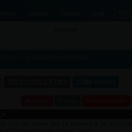
Bus
Normas
Gestiones
Contacto
Ayuda
PUBLICIDAD
022-11-18
63782c6147ce5e4b5e78c81a
t
18/11/2022 17:03
1288 visitas
Reportar
Volver
Historia anterior
je
ida son las ganas que le ponemos a no suicida
es el triunfo segun albert camus