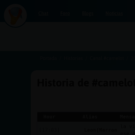
Chat
Foro
Blogs
Noticias
Iniciar
sesión
Portada
Historias
Canal #camelot
2
Historia de #camelo
¡Chatea
sin
publicidad!
Hour
Alias
Mensa
la v
Crear
[17:03]
Leon{Marron
ese 
una