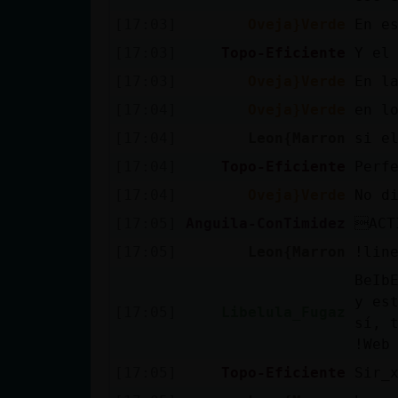
cuenta
[17:03]
Oveja}Verde
En e
[17:03]
Topo-Eficiente
Y el
[17:03]
Oveja}Verde
En l
Reservar
[17:04]
Oveja}Verde
en l
alias
[17:04]
Leon{Marron
si e
[17:04]
Topo-Eficiente
Perf
[17:04]
Oveja}Verde
No d
Actualizar
contraseña
[17:05]
Anguila-ConTimidez
ACT
[17:05]
Leon{Marron
!lin
BeIb
y es
Actualizar
[17:05]
Libelula_Fugaz
sí, 
IP virtual
!Web
[17:05]
Topo-Eficiente
Sir_