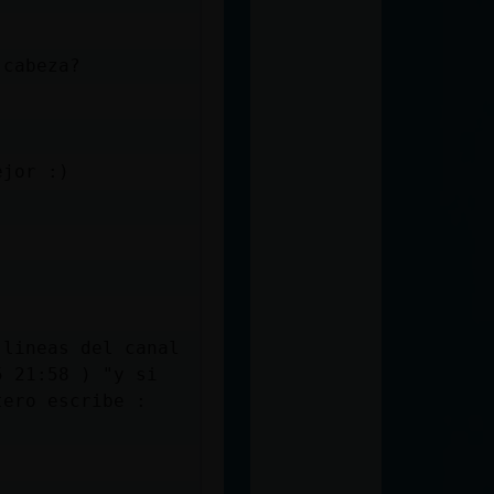
 cabeza?
ejor :)
 lineas del canal
5 21:58 ) "y si
tero escribe :