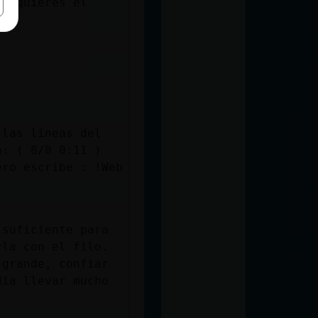
Si quieres el
 las lineas del
a: ( 8/8 0:11 )
ero escribe : !Web
 suficiente para
rla con el filo.
 grande, confiar
día llevar mucho