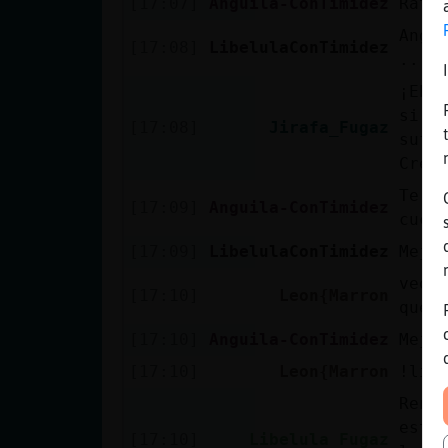
[17:07]
Anguila-ConTimidez
Rata
Angu
[17:08]
LibelulaConTimidez
...a
¡Eh!
si c
[17:08]
Jirafa_Fugaz
sufi
Cree
Te e
[17:09]
Anguila-ConTimidez
cuca
[17:09]
LibelulaConTimidez
Mejo
veo 
[17:10]
Leon{Marron
que 
[17:10]
Anguila-ConTimidez
Mejo
[17:10]
Leon{Marron
!lin
Reno
está
[17:10]
Libelula_Fugaz