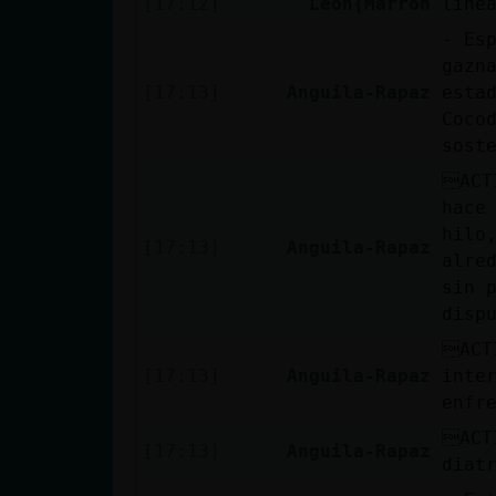
[17:12]
Leon{Marron
line
- Es
gazn
[17:13]
Anguila-Rapaz
esta
Coco
sost
ACT
hace
hilo
[17:13]
Anguila-Rapaz
alre
sin 
disp
ACT
[17:13]
Anguila-Rapaz
inte
enfr
ACT
[17:13]
Anguila-Rapaz
diat