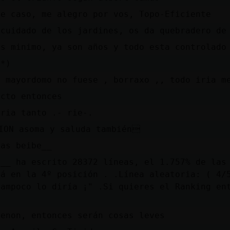
se caso, me alegro por vos, Topo-Eficiente
 cuidado de los jardines, os da quebradero de
as minimo, ya son años y todo esta controlado
o*)
l mayordomo no fuese , borraxo ,, todo iria m
ecto entonces
iria tanto .- rie-.
ION asoma y saluda también
eas beibe__
E__ ha escrito 28372 líneas, el 1.757% de las
tá en la 4º posición . .Línea aleatoria: ( 4/
tampoco lo diría ¡" .Si quieres el Ranking en
xenon, entonces serán cosas leves