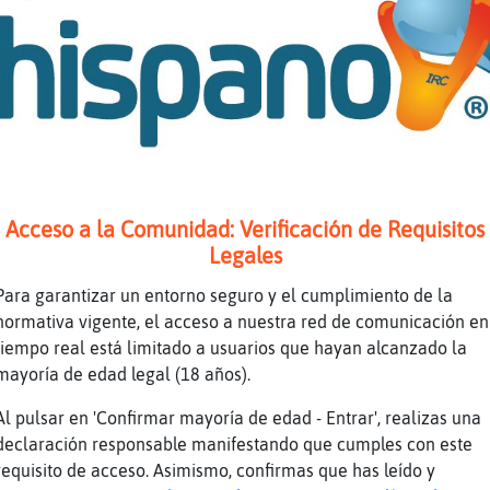
 LibelulaConTimidez?
ION conduce a Ratamaría a la presencia de Ang
ila-ConTimidez se encuentra ante unas enaguas
la que se sostienen gracias a las ratas que s
e otras.
ila-ConTimidez, quería dejarle a Ratamaría co
ION Se interrumpió. Avestruz}Azul no lo había
ver hediondo de la rata en el callejón. Mejor
Acceso a la Comunidad: Verificación de Requisitos
llos conatos de ira irracional que solían gob
Legales
r que la mujer lo siguiera comparando con Pal
iera besando como bestia en celo y... bueno, 
Para garantizar un entorno seguro y el cumplimiento de la
jantes.
normativa vigente, el acceso a nuestra red de comunicación en
tiempo real está limitado a usuarios que hayan alcanzado la
ION Se encogió de hombros y sonrió a Avestruz
mayoría de edad legal (18 años).
ra sobre sus últimas palabras y encaminándose
a Anguila-Rapaz y CocodriloEficiente. Alzó la
Al pulsar en 'Confirmar mayoría de edad - Entrar', realizas una
 de amenaza directa, sino empleándola para go
declaración responsable manifestando que cumples con este
, despacio, repitiendo el movimiento, una y o
requisito de acceso. Asimismo, confirmas que has leído y