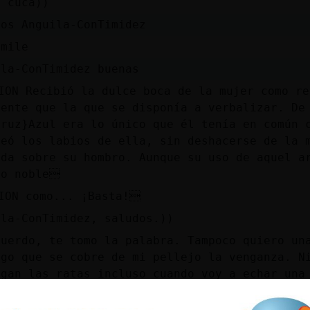
, cuca))
dos Anguila-ConTimidez
 mile
ila-ConTimidez buenas
ION Recibió la dulce boca de la mujer como re
uente que la que se disponía a verbalizar. De
truz}Azul era lo único que él tenía en común 
reó los labios de ella, sin deshacerse de la 
ada sobre su hombro. Aunque su uso de aquel a
no noble
ION como... ¡Basta!
ila-ConTimidez, saludos.))
cuerdo, te tomo la palabra. Tampoco quiero un
igo que se cobre de mi pellejo la venganza. N
igan las ratas incluso cuando voy a echar una
rado este problema, no habría aplastado a aqu