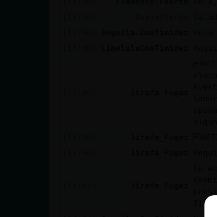
[17:06]
Flamenco\Fuerte
Hola
[17:06]
Oveja}Verde
Salu
[17:06]
Anguila-ConTimidez
Hola
[17:06]
LibelulaConTimidez
Angu
ACT
eloc
Aves
[17:06]
Jirafa_Fugaz
Sabo
apoy
algu
[17:06]
Jirafa_Fugaz
ACT
[17:06]
Jirafa_Fugaz
Angu
De a
conm
[17:07]
Jirafa_Fugaz
pers
figu