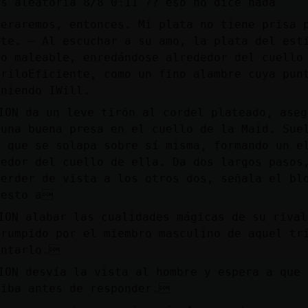
as aleatoria 8/8 0:11 ?? eso no dice nada
peraremos, entonces. Mi plata no tiene prisa 
ate. – Al escuchar a su amo, la plata del est
do maleable, enredándose alrededor del cuello
driloEficiente, como un fino alambre cuya pun
eniendo IWill.
ION da un leve tirón al cordel plateado, aseg
 una buena presa en el cuello de la Maid. Sue
, que se solapa sobre sí misma, formando un e
dedor del cuello de ella. Da dos largos pasos
perder de vista a los otros dos, señala el bl
uesto a
ION alabar las cualidades mágicas de su rival
rrumpido por el miembro masculino de aquel tr
entarlo.
ION desvía la vista al hombre y espera a que 
riba antes de responder.