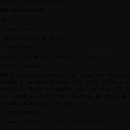
as Anguila-ConTimidez..,
ION sonriendose
tal estas??
as Leon{Marron
s sin importancia diria
y Leon{Marron
maza es un arma de Paladín? ¿Cómo es eso...?
a}Verde saludos
ION Empezó a argumentar, el ceño tan fruncido
untaban y le ensombrecían los ojos, viles y a
truz}Azul. Mejor no añadas más, se dijo. Si l
dín, tendría que cambiar de arma. No tenía en
es caballeros nada más que...
as chupasangres
s://www.youtube.com/watch?v=ZWmrfgj0MZI que n