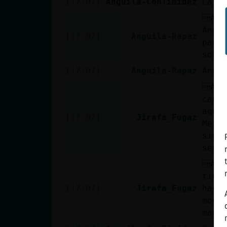
[17:07]
Anguila-ConTimidez
Café
ACT
Angu
[17:07]
Anguila-Rapaz
pame
sobr
[17:07]
Anguila-Rapaz
Angu
ACT
cadá
aque
[17:07]
Jirafa_Fugaz
Mejo
sigu
seme
ACT
tier
[17:07]
Jirafa_Fugaz
haci
modo
mano