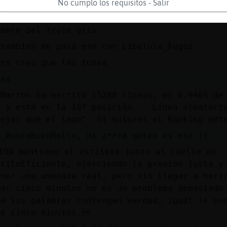
 de un señor canoso, engominado, con traje" .
No cumplo los requisitos - Salir
ing entero escribe : !Web
ombre del traje gris
 tambien me pasa eso con Libelula_Fugaz
ces creo que las tunea
eas
{Marron ha escrito 15288 líneas, el 0.946% de
l y está en la 10º posición . .Línea aleatori
mejor que el lago" .Si quieres el Ranking ent
i_BuscaBuenRollo, ni z*rra quién es ese.))
ION mantiene el estilete junto al cuello de
driloEficiente, ejerciendo la presión justa y
ener una amenaza real, pero sin llegar a heri
rar cinco minutos no es un problema demasiado
ue sus palabras contengan verdad, igual le po
de cinco minutos.