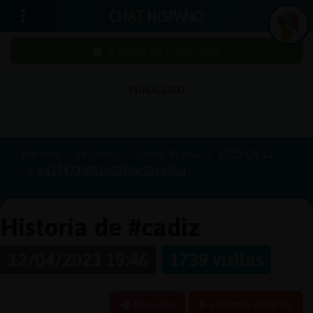
CHAT HISPANO
¡Chatea sin publicidad!
PUBLICIDAD
Iniciar
sesión
Portada
Historias
Canal #cadiz
2023-04-12
6437473f68140360e50a406d
¡Chatea
sin
publici
Historia de #cadiz
12/04/2023 19:46
1739 visitas
Crear
una
Reportar
Historia anterior
cuenta