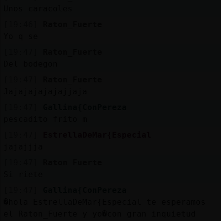
Mis
Unos caracoles
blogs
[19:46]
Raton_Fuerte
Yo q se
[19:47]
Raton_Fuerte
Mis
Del bodegon
foros
[19:47]
Raton_Fuerte
Jajajajajajajjaja
[19:47]
Gallina{ConPereza
Registr
pescadito frito m
un
[19:47]
EstrellaDeMar{Especial
canal
jajajjja
[19:47]
Raton_Fuerte
Si riete
Más
[19:47]
Gallina{ConPereza
gestion
�hola EstrellaDeMar{Especial te esperamos
el Raton_Fuerte y yo�con gran inquietud