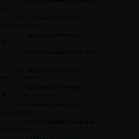
[19:55]
EstrellaDeMar{Especial
aiii
[19:56]
Gallina{ConPereza
el que diran
[19:56]
Gallina{ConPereza
�o vale
[19:56]
EstrellaDeMar{Especial
jajaja
[19:56]
Gallina{ConPereza
Raton_Fuerte te invito a ti
[19:56]
Gallina{ConPereza
� l񡠬uz de la luna
[19:56]
Gallina{ConPereza
�jqajjajajjajja
[19:56]
EstrellaDeMar{Especial
jajajjaja