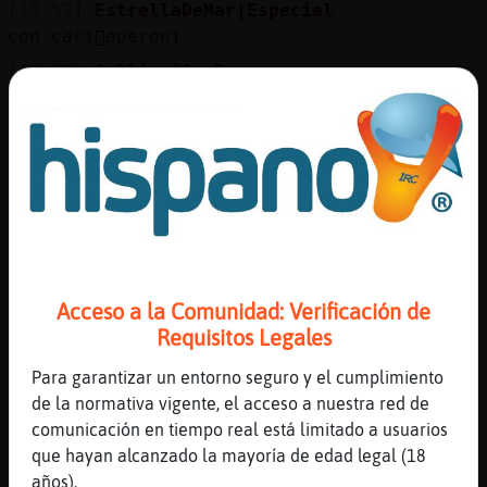
[19:52]
EstrellaDeMar{Especial
con cari񯠰eperoni
[19:52]
Gallina{ConPereza
n ya no te dire mas nada
[19:52]
Gallina{ConPereza
si no quires po vale
[19:52]
EstrellaDeMar{Especial
el que Gallina{ConPereza no me entero
[19:52]
Raton_Fuerte
Jajajajajaja
Acceso a la Comunidad: Verificación de
[19:52]
Gallina{ConPereza
Requisitos Legales
k no quedamos en que te invitaria un dia a
almorza viendo la anocheser en la playita
Para garantizar un entorno seguro y el cumplimiento
[19:53]
Raton_Fuerte
de la normativa vigente, el acceso a nuestra red de
Está sorda
comunicación en tiempo real está limitado a usuarios
que hayan alcanzado la mayoría de edad legal (18
[19:53]
Gallina{ConPereza
años).