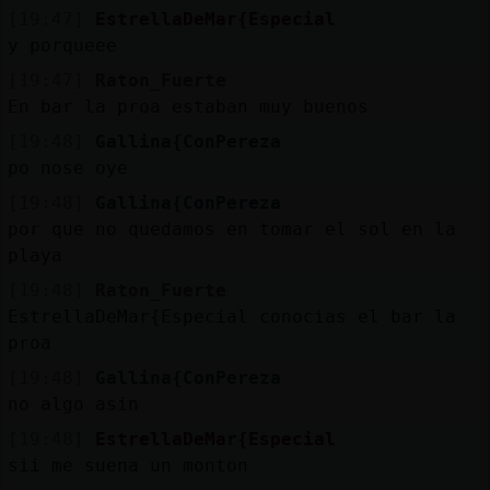
[19:47]
EstrellaDeMar{Especial
y porqueee
[19:47]
Raton_Fuerte
En bar la proa estaban muy buenos
[19:48]
Gallina{ConPereza
po nose oye
[19:48]
Gallina{ConPereza
por que no quedamos en tomar el sol en la
playa
[19:48]
Raton_Fuerte
EstrellaDeMar{Especial conocias el bar la
proa
[19:48]
Gallina{ConPereza
no algo asin
[19:48]
EstrellaDeMar{Especial
sii me suena un monton