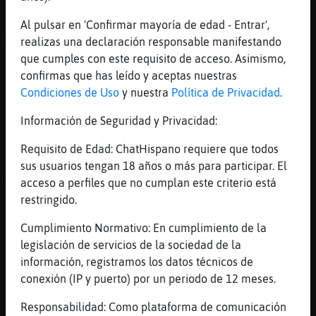
con la luna llena
[19:53]
Gallina{ConPereza
Al pulsar en 'Confirmar mayoría de edad - Entrar',
�ue romantico soy
realizas una declaración responsable manifestando
que cumples con este requisito de acceso. Asimismo,
[19:54]
EstrellaDeMar{Especial
confirmas que has leído y aceptas nuestras
eso lo has dicho tu Gallina{ConPereza, yo
Condiciones de Uso
y nuestra
Política de Privacidad
.
no he quedao contigo en nada
[19:54]
EstrellaDeMar{Especial
Información de Seguridad y Privacidad:
las cosas como son
Requisito de Edad: ChatHispano requiere que todos
[19:54]
Raton_Fuerte
sus usuarios tengan 18 años o más para participar. El
Ajjaajjajaja
acceso a perfiles que no cumplan este criterio está
[19:54]
Gallina{ConPereza
restringido.
oissssssssssssss
Cumplimiento Normativo: En cumplimiento de la
[19:54]
Gallina{ConPereza
legislación de servicios de la sociedad de la
oiss
información, registramos los datos técnicos de
[19:54]
Raton_Fuerte
conexión (IP y puerto) por un periodo de 12 meses.
Ella quedó conmigo
Responsabilidad: Como plataforma de comunicación