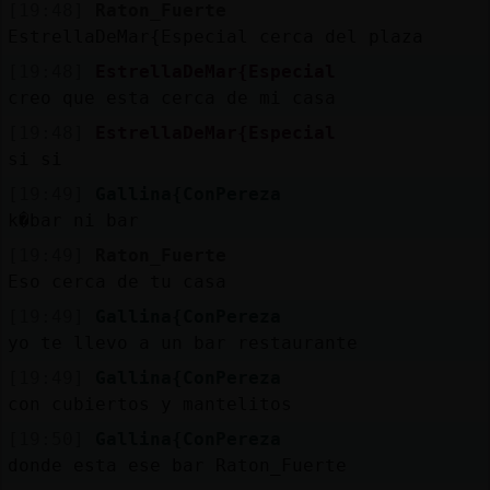
[19:48]
Raton_Fuerte
EstrellaDeMar{Especial cerca del plaza
[19:48]
EstrellaDeMar{Especial
creo que esta cerca de mi casa
[19:48]
EstrellaDeMar{Especial
si si
[19:49]
Gallina{ConPereza
k�bar ni bar
[19:49]
Raton_Fuerte
Eso cerca de tu casa
[19:49]
Gallina{ConPereza
yo te llevo a un bar restaurante
[19:49]
Gallina{ConPereza
con cubiertos y mantelitos
[19:50]
Gallina{ConPereza
donde esta ese bar Raton_Fuerte