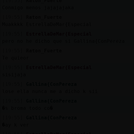
[19:55]
Raton_Fuerte
Conmigo menos jajajajaka
[19:55]
Raton_Fuerte
Muakkkk EstrellaDeMar{Especial
[19:55]
EstrellaDeMar{Especial
pero no he dicho que si Gallina{ConPereza
[19:55]
Raton_Fuerte
Te quieor
[19:55]
EstrellaDeMar{Especial
sisijaja
[19:55]
Gallina{ConPereza
lose ella nunca me a dicho k sii
[19:55]
Gallina{ConPereza
�s broma todo co�
[19:55]
Gallina{ConPereza
�ay k ver