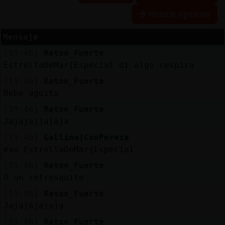
Historia siguiente
Mensaje
Reserva
[19:46]
Raton_Fuerte
alias
EstrellaDeMar{Especial di algo respira
[19:46]
Raton_Fuerte
Bebe aguita
Actuali
[19:46]
Raton_Fuerte
contras
Jajajajjajaja
[19:46]
Gallina{ConPereza
eso EstrellaDeMar{Especial
Actuali
[19:46]
Raton_Fuerte
IP
O un refresquito
virtual
[19:46]
Raton_Fuerte
Jajajajajaja
[19:46]
Raton_Fuerte