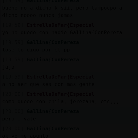
[19:59]
Gallina{ConPereza
bueno no a dicho k sii, pero tampocpo a
dicho noooo nunca jamas
[19:59]
EstrellaDeMar{Especial
yo no quedo con nadie Gallina{ConPereza
[19:59]
Gallina{ConPereza
lose lo digo por el pp
[19:59]
Gallina{ConPereza
jaja
[19:59]
EstrellaDeMar{Especial
a no ser que sea con mas gente
[20:00]
EstrellaDeMar{Especial
como quede con chila, jerezana, etc,,,
[20:00]
Gallina{ConPereza
pero , vale
[20:00]
Gallina{ConPereza
ok yo me apunto