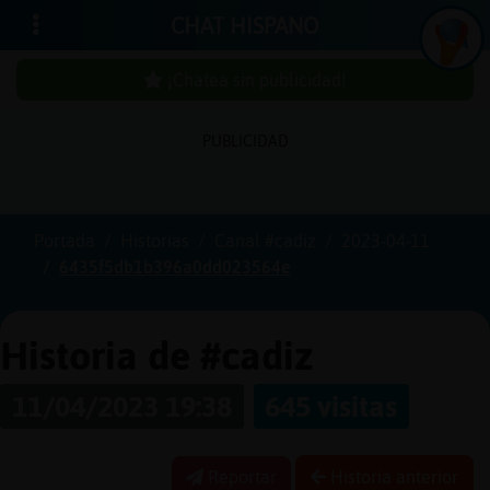
CHAT HISPANO
¡Chatea sin publicidad!
PUBLICIDAD
Iniciar
sesión
Portada
Historias
Canal #cadiz
2023-04-11
6435f5db1b396a0dd023564e
¡Chatea
sin
publici
Historia de #cadiz
11/04/2023 19:38
645 visitas
Crear
una
Reportar
Historia anterior
cuenta