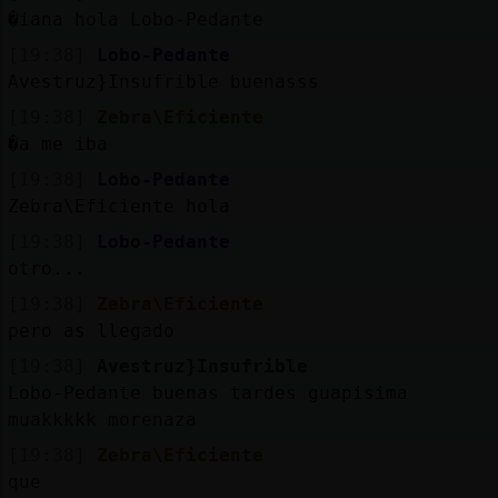
Mis
�iana hola Lobo-Pedante
blogs
[19:38]
Lobo-Pedante
Avestruz}Insufrible buenasss
[19:38]
Zebra\Eficiente
Mis
�a me iba
foros
[19:38]
Lobo-Pedante
Zebra\Eficiente hola
[19:38]
Lobo-Pedante
Registr
otro...
un
[19:38]
Zebra\Eficiente
canal
pero as llegado
[19:38]
Avestruz}Insufrible
Lobo-Pedante buenas tardes guapisima
muakkkkk morenaza
Más
gestion
[19:38]
Zebra\Eficiente
que