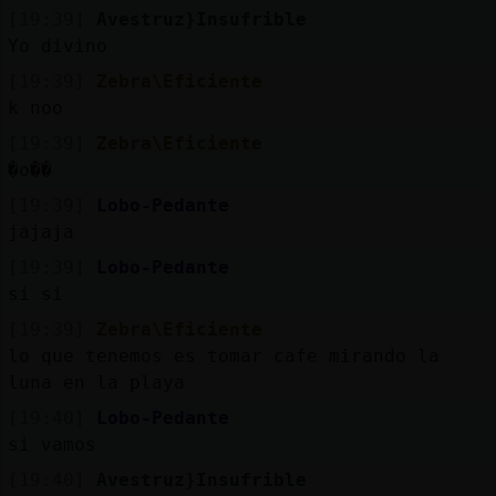
[19:39]
Avestruz}Insufrible
Yo divino
[19:39]
Zebra\Eficiente
k noo
[19:39]
Zebra\Eficiente
�o��
[19:39]
Lobo-Pedante
jajaja
[19:39]
Lobo-Pedante
si si
[19:39]
Zebra\Eficiente
lo que tenemos es tomar cafe mirando la
luna en la playa
[19:40]
Lobo-Pedante
si vamos
[19:40]
Avestruz}Insufrible