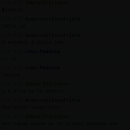
[19:41]
Zebra\Eficiente
�jemplo
[19:41]
Avestruz}Insufrible
Calla ya
[19:41]
Avestruz}Insufrible
Q estamos a dieta joe
[19:41]
Lobo-Pedante
si si
[19:41]
Lobo-Pedante
jajaja
[19:41]
Zebra\Eficiente
y k ella se lo merece
[19:41]
Avestruz}Insufrible
Operación tanga coño
[19:42]
Zebra\Eficiente
unn tamga bueno yo no pienso ponerme uno