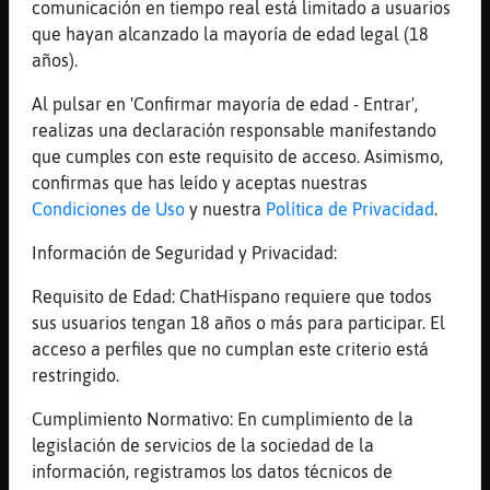
comunicación en tiempo real está limitado a usuarios
[19:40]
Zebra\Eficiente
que hayan alcanzado la mayoría de edad legal (18
es muy grande
años).
[19:40]
Avestruz}Insufrible
Y ya cena de camino
Al pulsar en 'Confirmar mayoría de edad - Entrar',
realizas una declaración responsable manifestando
[19:40]
Lobo-Pedante
que cumples con este requisito de acceso. Asimismo,
si si Venus
confirmas que has leído y aceptas nuestras
[19:40]
Zebra\Eficiente
Condiciones de Uso
y nuestra
Política de Privacidad
.
Avestruz}Insufrible po claro
Información de Seguridad y Privacidad:
[19:40]
Avestruz}Insufrible
Unas puntillitas
Requisito de Edad: ChatHispano requiere que todos
[19:40]
Zebra\Eficiente
sus usuarios tengan 18 años o más para participar. El
lose Lobo-Pedante
acceso a perfiles que no cumplan este criterio está
restringido.
[19:41]
Avestruz}Insufrible
Uuuummmmm
Cumplimiento Normativo: En cumplimiento de la
[19:41]
Avestruz}Insufrible
legislación de servicios de la sociedad de la
Dios mio
información, registramos los datos técnicos de