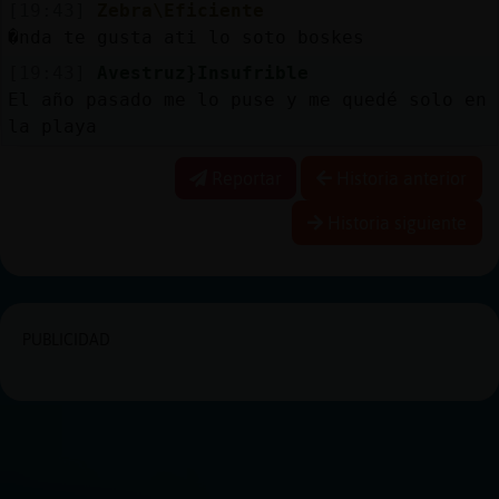
[19:43]
Zebra\Eficiente
�nda te gusta ati lo soto boskes
[19:43]
Avestruz}Insufrible
El año pasado me lo puse y me quedé solo en
la playa
Reportar
Historia anterior
Historia siguiente
PUBLICIDAD