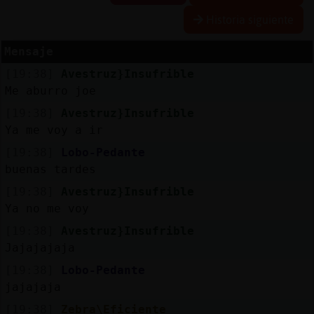
Historia siguiente
Mensaje
Reserva
[19:38]
Avestruz}Insufrible
alias
Me aburro joe
[19:38]
Avestruz}Insufrible
Ya me voy a ir
Actuali
[19:38]
Lobo-Pedante
contras
buenas tardes
[19:38]
Avestruz}Insufrible
Ya no me voy
Actuali
[19:38]
Avestruz}Insufrible
IP
Jajajajaja
virtual
[19:38]
Lobo-Pedante
jajajaja
[19:38]
Zebra\Eficiente