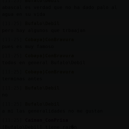
[11:25]
Bufalo\Debil
abascal es verdad que no ha dado palo al
agua en su vida
[11:25]
Bufalo\Debil
pero hay algunos que trbaajan
[11:25]
Cobaya}ConBravura
pues es muy famoso
[11:25]
Cobaya}ConBravura
todos en general Bufalo\Debil
[11:25]
Cobaya}ConBravura
terminas antes
[11:25]
Bufalo\Debil
no
[11:25]
Bufalo\Debil
a mi las generalidades no me gustan
[11:25]
Caiman_ConPrisa
[Bufalo\Debil] tiene raz�n