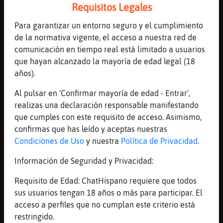
cobrando
Requisitos Legales
[11:24]
Caiman_ConPrisa
Para garantizar un entorno seguro y el cumplimiento
seh
de la normativa vigente, el acceso a nuestra red de
[11:24]
Caiman_ConPrisa
comunicación en tiempo real está limitado a usuarios
xdd
que hayan alcanzado la mayoría de edad legal (18
[11:24]
Bufalo\Debil
años).
donde hay que firmar
Al pulsar en 'Confirmar mayoría de edad - Entrar',
[11:24]
Caiman_ConPrisa
realizas una declaración responsable manifestando
que trabajen los j󶥮es!
que cumples con este requisito de acceso. Asimismo,
[11:24]
Cobaya}ConBravura
confirmas que has leído y aceptas nuestras
pues habra que meterse a chaquetitas
Condiciones de Uso
y nuestra
Política de Privacidad
.
entonces
Información de Seguridad y Privacidad:
[11:24]
Bufalo\Debil
que es chaquetitas?
Requisito de Edad: ChatHispano requiere que todos
sus usuarios tengan 18 años o más para participar. El
[11:24]
Caiman_ConPrisa
acceso a perfiles que no cumplan este criterio está
a chaquetitas?
restringido.