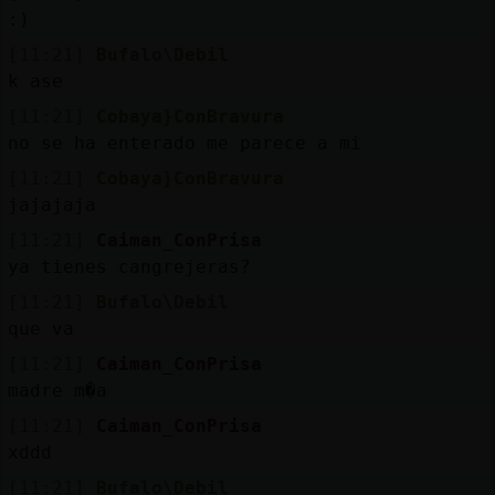
Mis
:)
blogs
[11:21]
Bufalo\Debil
k ase
[11:21]
Cobaya}ConBravura
Mis
no se ha enterado me parece a mi
foros
[11:21]
Cobaya}ConBravura
jajajaja
[11:21]
Caiman_ConPrisa
Registr
ya tienes cangrejeras?
un
[11:21]
Bufalo\Debil
canal
que va
[11:21]
Caiman_ConPrisa
madre m�a
Más
[11:21]
Caiman_ConPrisa
gestion
xddd
[11:21]
Bufalo\Debil