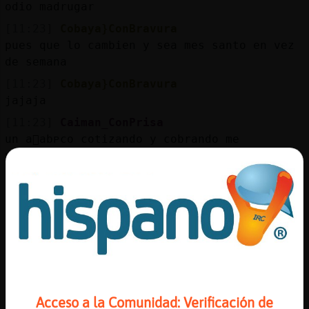
odio madrugar
[11:23]
Cobaya}ConBravura
pues que lo cambien y sea mes santo en vez
de semana
[11:23]
Cobaya}ConBravura
jajaja
[11:23]
Caiman_ConPrisa
un a񯠳abᴩco cotizando y cobrando me
vendr�bien a mi
[11:24]
Caiman_ConPrisa
:$
[11:24]
Bufalo\Debil
apoyo esa propuesta
[11:24]
Bufalo\Debil
toda la vida sin currar
[11:24]
Bufalo\Debil
Acceso a la Comunidad: Verificación de