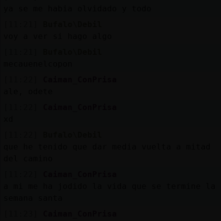
ya se me habia olvidado y todo
[11:21]
Bufalo\Debil
voy a ver si hago algo
[11:21]
Bufalo\Debil
mecauenelcopon
[11:22]
Caiman_ConPrisa
ale, odete
[11:22]
Caiman_ConPrisa
xd
[11:22]
Bufalo\Debil
que he tenido que dar media vuelta a mitad
del camino
[11:22]
Caiman_ConPrisa
a mi me ha jodido la vida que se termine la
semana santa
[11:23]
Caiman_ConPrisa