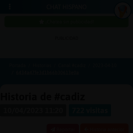
CHAT HISPANO
¡Chatea sin publicidad!
PUBLICIDAD
Iniciar
sesión
Portada
Historias
Canal #cadiz
2023-04-10
6434a47fe3d1b66b30613e0a
¡Chatea
sin
publici
Historia de #cadiz
10/04/2023 11:20
722 visitas
Crear
una
Reportar
Historia anterior
cuenta