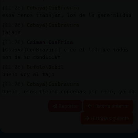
[11:26]
Cobaya}ConBravura
esos menos trabajan, los de la generalidad
[11:26]
Cobaya}ConBravura
jajaja
[11:26]
Caiman_ConPrisa
[Cobaya}ConBravura] cree el ladr󮠱ue todos
son de su condici�n
[11:26]
Bufalo\Debil
bueno voy al tajo
[11:26]
Cobaya}ConBravura
bueno, esos tienen condenas por ello, yo no
Reportar
Historia anterior
Historia siguiente