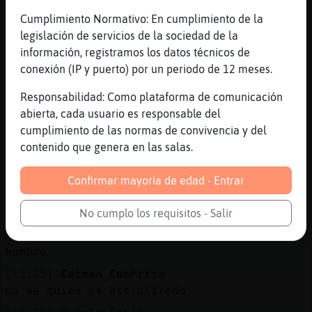
[11:24]
Cobaya}ConBravura
politicos
Cumplimiento Normativo: En cumplimiento de la
legislación de servicios de la sociedad de la
[11:24]
Cobaya}ConBravura
información, registramos los datos técnicos de
jajaja
conexión (IP y puerto) por un periodo de 12 meses.
[11:24]
Caiman_ConPrisa
di lo que es, a ver si hay que banearte
Responsabilidad: Como plataforma de comunicación
abierta, cada usuario es responsable del
[11:24]
Caiman_ConPrisa
cumplimiento de las normas de convivencia y del
ah vale
contenido que genera en las salas.
[11:24]
Caiman_ConPrisa
xd
Confirmar mayoría de edad - Entrar
[11:25]
Cobaya}ConBravura
asi les llama Alfredo Diaz en sus videos
No cumplo los requisitos - Salir
[11:25]
Bufalo\Debil
hombre
[11:25]
Caiman_ConPrisa
no se quien es ese alfredo