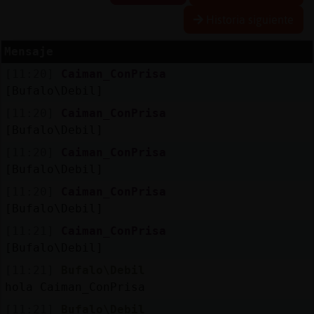
Historia siguiente
Mensaje
Reserva
[11:20]
Caiman_ConPrisa
alias
[Bufalo\Debil]
[11:20]
Caiman_ConPrisa
[Bufalo\Debil]
Actuali
[11:20]
Caiman_ConPrisa
contras
[Bufalo\Debil]
[11:20]
Caiman_ConPrisa
[Bufalo\Debil]
Actuali
[11:21]
Caiman_ConPrisa
IP
[Bufalo\Debil]
virtual
[11:21]
Bufalo\Debil
hola Caiman_ConPrisa
[11:21]
Bufalo\Debil