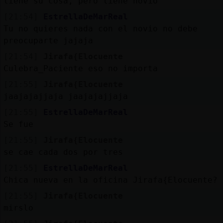
tiene su cosa, pero tiene novio
[21:54]
EstrellaDeMarReal
Tu no quieres nada con el novio no debe
preocuparte jajaja
[21:54]
Jirafa{Elocuente
Culebra_Paciente eso no importa
[21:55]
Jirafa{Elocuente
jaajajajjaja jaajajajjaja
[21:55]
EstrellaDeMarReal
Se fue
[21:55]
Jirafa{Elocuente
se cae cada dos por tres
[21:55]
EstrellaDeMarReal
Chica nueva en la oficina Jirafa{Elocuente?
[21:55]
Jirafa{Elocuente
mirslo