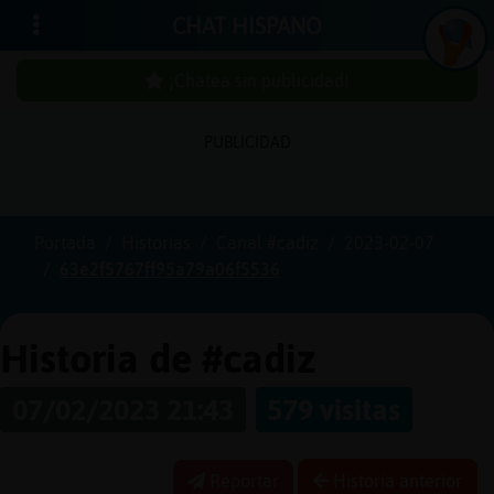
CHAT HISPANO
¡Chatea sin publicidad!
PUBLICIDAD
Iniciar
sesión
Portada
Historias
Canal #cadiz
2023-02-07
63e2f5767ff95a79a06f5536
¡Chatea
sin
publici
Historia de #cadiz
07/02/2023 21:43
579 visitas
Crear
una
Reportar
Historia anterior
cuenta