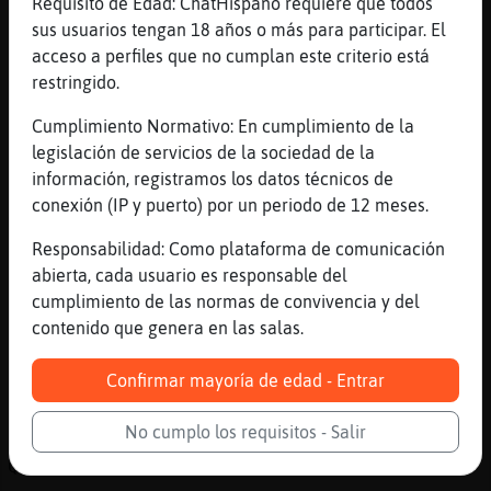
Requisito de Edad: ChatHispano requiere que todos
es asi ella
sus usuarios tengan 18 años o más para participar. El
[21:51]
EstrellaDeMarReal
acceso a perfiles que no cumplan este criterio está
Huye de ti?
restringido.
[21:51]
Jirafa{Elocuente
Cumplimiento Normativo: En cumplimiento de la
bueno no pasa nada Culebra_Paciente
legislación de servicios de la sociedad de la
[21:52]
Culebra_Paciente
información, registramos los datos técnicos de
EstrellaDeMarReal se hace la interesante
conexión (IP y puerto) por un periodo de 12 meses.
mas bien
Responsabilidad: Como plataforma de comunicación
[21:52]
EstrellaDeMarReal
abierta, cada usuario es responsable del
Entonces la tienes en el bote
cumplimiento de las normas de convivencia y del
[21:52]
Jirafa{Elocuente
contenido que genera en las salas.
Culebra_Paciente a mi me ha caido muy bien
[21:52]
Jirafa{Elocuente
Confirmar mayoría de edad - Entrar
es muy simpatica
No cumplo los requisitos - Salir
[21:52]
EstrellaDeMarReal
Quién es?