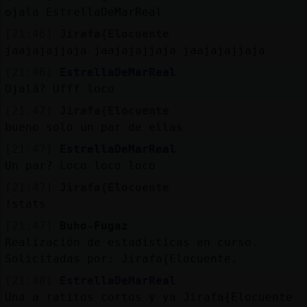
ojala EstrellaDeMarReal
[21:46]
Jirafa{Elocuente
jaajajajjaja jaajajajjaja jaajajajjaja
[21:46]
EstrellaDeMarReal
Ojalá? Ufff loco
[21:47]
Jirafa{Elocuente
bueno solo un par de ellas
[21:47]
EstrellaDeMarReal
Un par? Loco loco loco
[21:47]
Jirafa{Elocuente
!stats
[21:47]
Buho-Fugaz
Realización de estadísticas en curso.
Solicitadas por: Jirafa{Elocuente.
[21:48]
EstrellaDeMarReal
Una a ratitos cortos y ya Jirafa{Elocuente