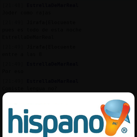
[21:48]
EstrellaDeMarReal
Joder como rajas
[21:49]
Jirafa{Elocuente
pues es todo de esta noche
EstrellaDeMarReal
[21:49]
Jirafa{Elocuente
entre a las 8
[21:49]
EstrellaDeMarReal
Por eso
[21:49]
EstrellaDeMarReal
Comiste lengua no?
[21:49]
Jirafa{Elocuente
me tiran de la lwngua
[21:49]
Jirafa{Elocuente
que es distinto
[21:49]
Jirafa{Elocuente