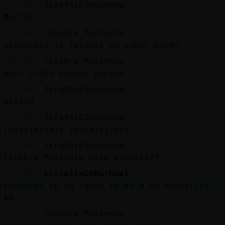
[21:53]
Jirafa{Elocuente
Maciza-
[21:53]
Culebra_Paciente
simpatica si jajajaj es super borde
[21:53]
Culebra_Paciente
pero tiene buenas curvas
[21:53]
Jirafa{Elocuente
alaaaa
[21:53]
Jirafa{Elocuente
jaajajajjaja jaajajajjaja
[21:53]
Jirafa{Elocuente
Culebra_Paciente esta wenorra??
[21:53]
EstrellaDeMarReal
Entonces le da igual si es o no simpática
XD
[21:53]
Culebra_Paciente