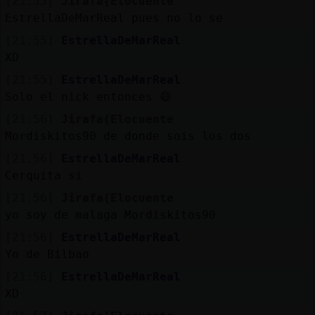
[21:55]
Jirafa{Elocuente
EstrellaDeMarReal pues no lo se
[21:55]
EstrellaDeMarReal
XD
[21:55]
EstrellaDeMarReal
Solo el nick entonces 😄
[21:56]
Jirafa{Elocuente
Mordiskitos90 de donde sois los dos
[21:56]
EstrellaDeMarReal
Cerquita si
[21:56]
Jirafa{Elocuente
yo soy de malaga Mordiskitos90
[21:56]
EstrellaDeMarReal
Yo de Bilbao
[21:56]
EstrellaDeMarReal
XD