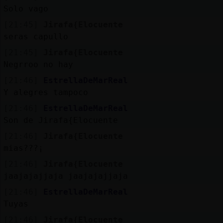
Mis
Solo vago
blogs
[21:45]
Jirafa{Elocuente
seras capullo
[21:45]
Jirafa{Elocuente
Mis
Negrroo no hay
foros
[21:46]
EstrellaDeMarReal
Y alegres tampoco
[21:46]
EstrellaDeMarReal
Registr
Son de Jirafa{Elocuente
un
[21:46]
Jirafa{Elocuente
canal
mias???¡
[21:46]
Jirafa{Elocuente
jaajajajjaja jaajajajjaja
Más
[21:46]
EstrellaDeMarReal
gestion
Tuyas
[21:46]
Jirafa{Elocuente