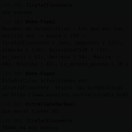
[21:48]
Jirafa{Elocuente
que vaaaaa
[21:48]
Buho-Fugaz
Resumen de estadísticas - Los que más han
escrito hoy -> Auura ( 190 ),
Jirafa{Elocuente ( 160), peperoni ( 137),
kimeraa ( 126), QuieroChat528 ( 119),
er_carii ( 62), Nerissa ( 59), Maciza- (
49), Brujiha ( 47), La_morena_pecosa ( 38 )
[21:48]
Buho-Fugaz
Estadísticas actualizadas por
Jirafa{Elocuente. Visite las estadísticas
en https://www.winstats.es/stats/cadiz.html
[21:48]
EstrellaDeMarReal
Que moral tienes XD
[21:48]
Jirafa{Elocuente
TRANS_44 muy buenas