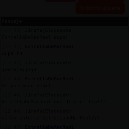
Historia siguiente
Mensaje
Reserva
[21:43]
Jirafa{Elocuente
alias
EstrellaDeMarReal aupa!
[21:44]
EstrellaDeMarReal
Aupa tu
Actuali
[21:44]
Jirafa{Elocuente
contras
jaajajajjaja
[21:44]
EstrellaDeMarReal
Es que ando debil
Actuali
[21:44]
Jirafa{Elocuente
IP
EstrellaDeMarReal que dise el tio!!!
virtual
[21:44]
Jirafa{Elocuente
esTas enfermo EstrellaDeMarReal???
[21:45]
EstrellaDeMarReal