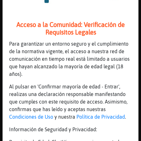
jaajajajjaja
[21:50]
EstrellaDeMarReal
Como te tiren de otro sitio....
Acceso a la Comunidad: Verificación de
[21:50]
Jirafa{Elocuente
Requisitos Legales
oufffff jaajajajjaja
Para garantizar un entorno seguro y el cumplimiento
[21:50]
Jirafa{Elocuente
de la normativa vigente, el acceso a nuestra red de
mejor no
comunicación en tiempo real está limitado a usuarios
[21:50]
EstrellaDeMarReal
que hayan alcanzado la mayoría de edad legal (18
Oufffff si
años).
[21:50]
Jirafa{Elocuente
Al pulsar en 'Confirmar mayoría de edad - Entrar',
Culebra_Paciente tu amiga se fue
realizas una declaración responsable manifestando
[21:50]
EstrellaDeMarReal
que cumples con este requisito de acceso. Asimismo,
Léela?
confirmas que has leído y aceptas nuestras
Condiciones de Uso
y nuestra
Política de Privacidad
.
[21:51]
Culebra_Paciente
se va en segundos siempre Jirafa{Elocuente
Información de Seguridad y Privacidad:
[21:51]
Culebra_Paciente