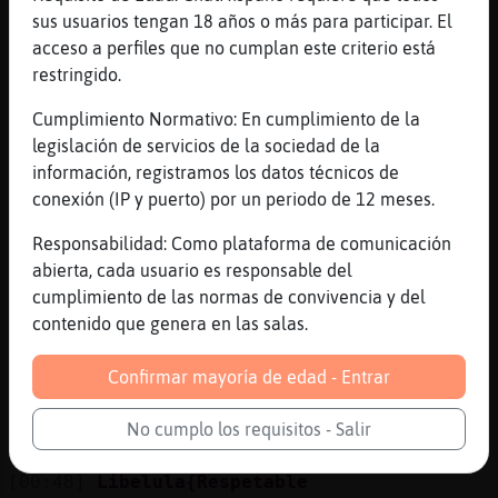
sus usuarios tengan 18 años o más para participar. El
[00:48]
Libelula{Respetable
acceso a perfiles que no cumplan este criterio está
hoy si estoy serio XD
restringido.
[00:48]
Jirafa\Interesante
No no el papa ez maz edukao. Pero zi te te
Cumplimiento Normativo: En cumplimiento de la
zaludo al menoz lo devuelvaz. Por edukanzia
legislación de servicios de la sociedad de la
na maz. Libelula{Respetable
información, registramos los datos técnicos de
conexión (IP y puerto) por un periodo de 12 meses.
[00:48]
Libelula{Respetable
y mas a estas horas
Responsabilidad: Como plataforma de comunicación
[00:48]
Libelula{Respetable
abierta, cada usuario es responsable del
cauenros
cumplimiento de las normas de convivencia y del
contenido que genera en las salas.
[00:48]
Lobo}Suave
ves no me equivoque Libelula{Respetable
Confirmar mayoría de edad - Entrar
[00:48]
Libelula{Respetable
me voy a ir con Tiburon-ConInquietud a
No cumplo los requisitos - Salir
currar
[00:48]
Libelula{Respetable