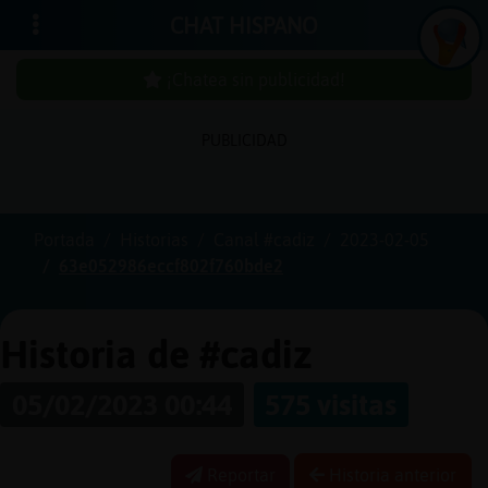
CHAT HISPANO
¡Chatea sin publicidad!
PUBLICIDAD
Iniciar
sesión
Portada
Historias
Canal #cadiz
2023-02-05
63e052986eccf802f760bde2
¡Chatea
sin
publici
Historia de #cadiz
05/02/2023 00:44
575 visitas
Crear
una
Reportar
Historia anterior
cuenta