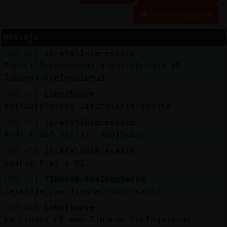
Historia siguiente
Mensaje
Reserva
[00:44]
Jirafa\Interesante
alias
Pepitilloooooooooo algarroberooo xD
Tiburon-ConInquietud
[00:44]
Lobo}Suave
Actuali
jajjaajajajaja Jirafa\Interesante
contras
[00:45]
Jirafa\Interesante
Andi k no! Jijiji Lobo}Suave
[00:45]
Jirafa\Interesante
Actuali
yourself ez a mi?
IP
[00:45]
Tiburon-ConInquietud
virtual
Jajajajajjaa Jirafa\Interesante
[00:45]
Lobo}Suave
ya tienes el mas Tiburon-ConInquietud