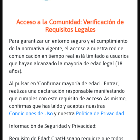
Lobo}Suave ya me queda menos
[00:46]
Lobo}Suave
jaajjajajajajjaa
Acceso a la Comunidad: Verificación de
Requisitos Legales
[00:47]
Jirafa\Interesante
Libelula{Respetable yo preferiria k me
Para garantizar un entorno seguro y el cumplimiento
zaludaraz en vez de una algarroba. Pliz
de la normativa vigente, el acceso a nuestra red de
[00:47]
Lobo}Suave
comunicación en tiempo real está limitado a usuarios
ya mismo Tiburon-ConInquietud
que hayan alcanzado la mayoría de edad legal (18
años).
[00:47]
Lobo}Suave
asi es Jirafa\Interesante
Al pulsar en 'Confirmar mayoría de edad - Entrar',
[00:47]
Libelula{Respetable
realizas una declaración responsable manifestando
Jirafa\Interesante a ver si te crees que
que cumples con este requisito de acceso. Asimismo,
soy como el papa que va saludando a todo el
confirmas que has leído y aceptas nuestras
mundo
Condiciones de Uso
y nuestra
Política de Privacidad
.
[00:47]
Lobo}Suave
Información de Seguridad y Privacidad:
yo siempre lo e dixo me parece muy serio
Libelula{Respetable
Requisito de Edad: ChatHispano requiere que todos