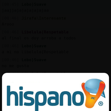
Mis
[00:45]
Lobo}Suave
blogs
jaajjajajajajajajaa
[00:46]
Jirafa\Interesante
Arooo
Mis
[00:46]
Libelula{Respetable
foros
al final os doy arroba a todos
[00:46]
Lobo}Suave
a mi no Libelula{Respetable
Registr
[00:46]
Lobo}Suave
un
no me gusta
canal
[00:46]
Libelula{Respetable
tu no tienes el nick registrado asi que no
se puede
[00:46]
Lobo}Suave
Más
mejor asi Libelula{Respetable
gestion
[00:46]
Tiburon-ConInquietud