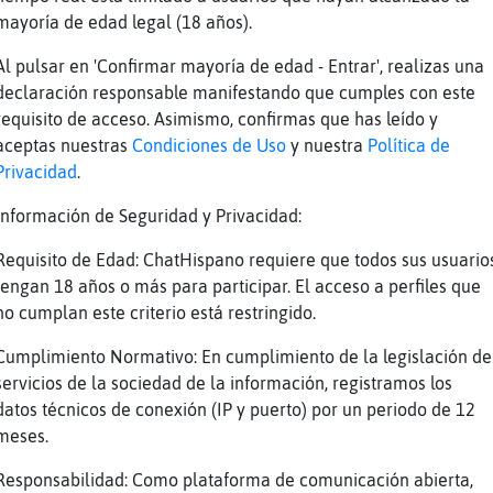
Pez_Humilde buenas bella mujer muakkkkk
mayoría de edad legal (18 años).
Mi gran arrobo favorito PezElocuente XD muáaa
Al pulsar en 'Confirmar mayoría de edad - Entrar', realizas una
MapacheInteresante ioleeeeeeeee muakkk guapis
declaración responsable manifestando que cumples con este
samel24_MARB viva Andalucía entera xD
requisito de acceso. Asimismo, confirmas que has leído y
Jajajajajajaj
aceptas nuestras
Condiciones de Uso
y nuestra
Política de
Privacidad
.
es un tio, ni te molestes
Brujhi buenas noche galleguiña
Información de Seguridad y Privacidad:
MoscaDebil y tu como lo sabes?
Requisito de Edad: ChatHispano requiere que todos sus usuario
intuicion ninja
tengan 18 años o más para participar. El acceso a perfiles que
no cumplan este criterio está restringido.
Brujhi te canto por alameda te acuerda
Jaakkaka
Cumplimiento Normativo: En cumplimiento de la legislación de
servicios de la sociedad de la información, registramos los
Quejioooo
datos técnicos de conexión (IP y puerto) por un periodo de 12
Estáis muy animados xD
meses.
Son los aires de la alameda
Responsabilidad: Como plataforma de comunicación abierta,