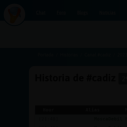
Chat
Foro
Blogs
Noticias
Iniciar
sesión
Portada
Historias
Canal #cadiz
2023
Historia de #cadiz
2
¡Chatea
sin
publicidad!
Hour
Alias
[21:48]
MoscaDebil
Crear
una