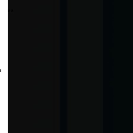
aaaaa
ima
s