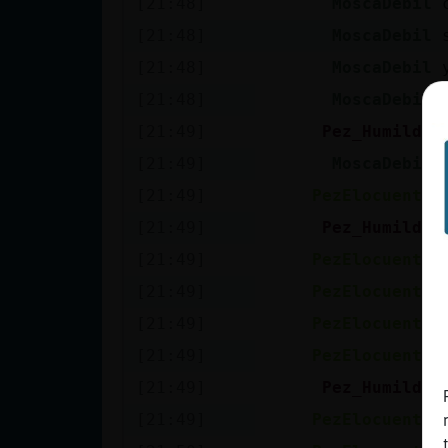
[21:48]
MoscaDebil
cuenta
[21:48]
MoscaDebil
[21:48]
MoscaDebil
[21:48]
MoscaDebil
Reservar
[21:49]
Pez_Humilde
alias
[21:49]
MoscaDebil
[21:49]
PezElocuente
Actualizar
[21:49]
Pez_Humilde
contraseña
[21:49]
PezElocuente
[21:49]
PezElocuente
[21:49]
PezElocuente
Actualizar
[21:49]
PezElocuente
IP virtual
[21:49]
Pez_Humilde
[21:49]
PezElocuente