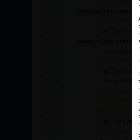
[21:50]
PezElocuente
Mis blogs
[21:50]
MapacheInteresante
[21:50]
PezElocuente
Mis foros
[21:50]
Pez_Humilde
[21:50]
MapacheInteresante
[21:51]
MoscaDebil
Registrar
[21:51]
PezElocuente
un canal
[21:51]
Pez_Humilde
[21:51]
MoscaDebil
[21:52]
PezElocuente
Más
[21:52]
PezElocuente
gestiones
[21:52]
PezElocuente
[21:52]
Pez_Humilde
[21:52]
PezElocuente