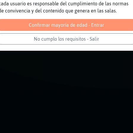
MaduraTet0na hola hola...
cada usuario es responsable del cumplimiento de las normas
de convivencia y del contenido que genera en las salas.
Reportar
Volver
Historia anterior
Confirmar mayoría de edad - Entrar
No cumplo los requisitos - Salir