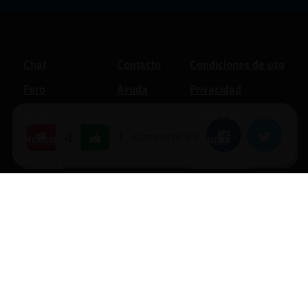
Chat
Contacto
Condiciones de uso
Foro
Ayuda
Privacidad
Blogs
Política de cookies
|
Compartir en:
Facebook
Twitter
-1
Noticias
Soporte
Normas
Anunciantes
Estadísticas
Historias
Tu foro gratis