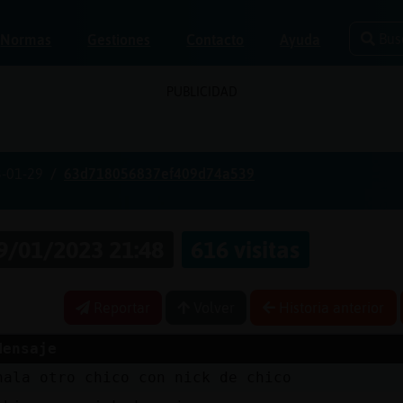
Bus
Normas
Gestiones
Contacto
Ayuda
PUBLICIDAD
-01-29
63d718056837ef409d74a539
9/01/2023 21:48
616 visitas
Reportar
Volver
Historia anterior
Mensaje
hala otro chico con nick de chico