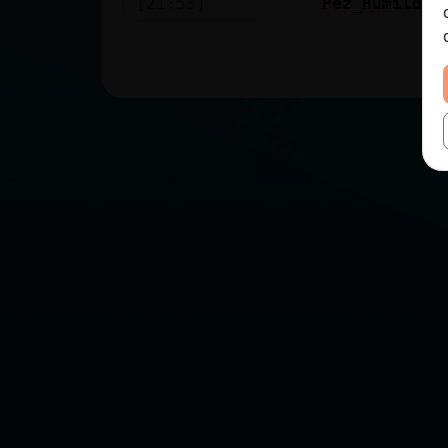
[21:53]
Pez_Humilde