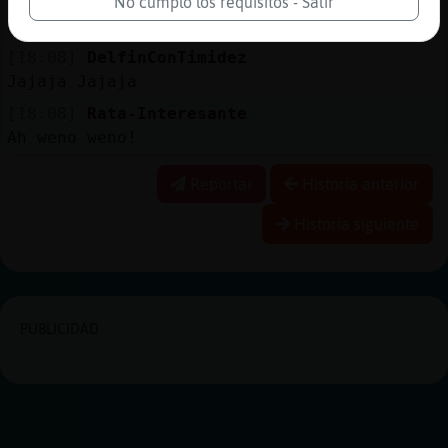
[18:08]
Oveja}Locuaz
No cumplo los requisitos - Salir
No Joe, me alegro de verdad
[18:08]
DelfinConTimidez
Jajaja Jajaja
[18:08]
Rata-Interesante
Ah weno weno!
Reportar
Historia anterior
Historia siguiente
PUBLICIDAD