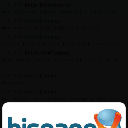
Mis
[18:03]
Rata-Interesante
blogs
Oveja}Locuaz yuhuul pixurrilla laziaaaaa
[18:03]
Oveja}Locuaz
Muy buenas DelfinConTimidez q tal?
Mis
[18:04]
Oveja}Locuaz
foros
Jajaja jajaja jajaja jajaja Tiki xoxoloco
[18:04]
DelfinConTimidez
Bien Oveja}Locuaz pasando rl rato y tu q
tal?
Registr
un
[18:04]
Oveja}Locuaz
canal
Pues igual
[18:04]
Oveja}Locuaz
He entrado para echaros un ojo y departir
con vosotros
Más
[18:05]
Oveja}Locuaz
gestion
Ya os enmatojasteis?