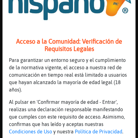
[18:05]
DelfinConTimidez
Ps la cosa está tranquilita
[18:05]
Oveja}Locuaz
Eso parece
[18:05]
Rata-Interesante
Acceso a la Comunidad: Verificación de
Miralo k ni zaluda
Requisitos Legales
[18:06]
DelfinConTimidez
Para garantizar un entorno seguro y el cumplimiento
Oveja}Locuaz saluda...
de la normativa vigente, el acceso a nuestra red de
[18:06]
Oveja}Locuaz
comunicación en tiempo real está limitado a usuarios
Te saludé Rata-Interesante
que hayan alcanzado la mayoría de edad legal (18
[18:06]
Rata-Interesante
años).
Anda k te vaz a tirar unoz cuezkoz con loz
Al pulsar en 'Confirmar mayoría de edad - Entrar',
garbanzoz del puxero
realizas una declaración responsable manifestando
[18:06]
Rata-Interesante
que cumples con este requisito de acceso. Asimismo,
XD
confirmas que has leído y aceptas nuestras
[18:06]
DelfinConTimidez
Condiciones de Uso
y nuestra
Política de Privacidad
.