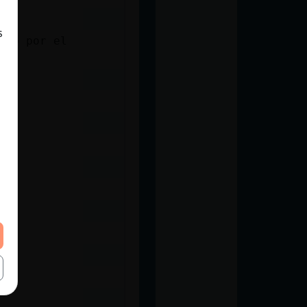
s
azo por el