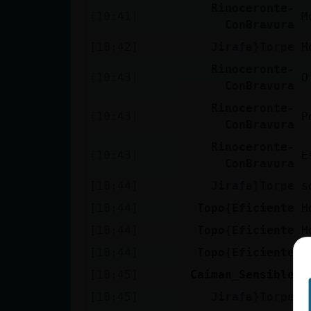
Mis blogs
Rinoceronte-
[10:41]
M
ConBravura
[10:42]
Jirafa}Torpe
M
Mis foros
Rinoceronte-
[10:43]
O
ConBravura
Rinoceronte-
[10:43]
P
ConBravura
Registrar
Rinoceronte-
un canal
[10:43]
E
ConBravura
[10:44]
Jirafa}Torpe
s
[10:44]
Topo{Eficiente
H
Más
gestiones
[10:44]
Topo{Eficiente
H
[10:44]
Topo{Eficiente
B
[10:45]
Caiman_Sensible
R
[10:45]
Jirafa}Torpe
T