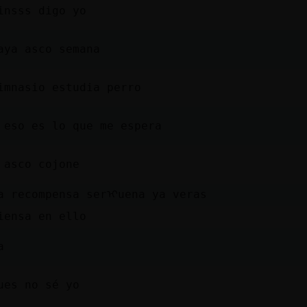
insss digo yo
aya asco semana
imnasio estudia perro
 eso es lo que me espera
 asco cojone
a recompensa serᠢuena ya veras
iensa en ello
a
ues no sé yo