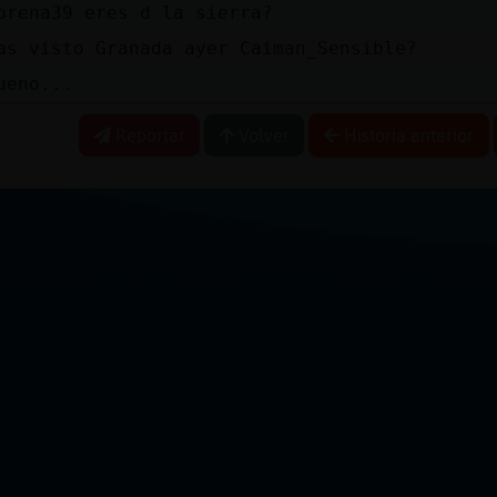
orena39 eres d la sierra?
as visto Granada ayer Caiman_Sensible?
ueno...
Reportar
Volver
Historia anterior