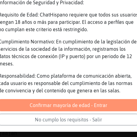
Información de Seguridad y Privacidad:
opo{Eficiente ea verdad, aqu�ace un solecito
Requisito de Edad: ChatHispano requiere que todos sus usuario
imeraa voy por ti y nos damos un paseo del br
tengan 18 años o más para participar. El acceso a perfiles que
olecito
no cumplan este criterio está restringido.
iji
Cumplimiento Normativo: En cumplimiento de la legislación de
aja
servicios de la sociedad de la información, registramos los
 va, me pillas lejos Topo{Eficiente
datos técnicos de conexión (IP y puerto) por un periodo de 12
meses.
o como fuera
ntonces mejor la Caiman_Sensible
Responsabilidad: Como plataforma de comunicación abierta,
cada usuario es responsable del cumplimiento de las normas
aja creo q me sale mas cerquita
de convivencia y del contenido que genera en las salas.
opo{Eficiente: ya tengo con quien ir , sorry
aya.. Bueno da igual yo trabajo
Confirmar mayoría de edad - Entrar
aja
No cumplo los requisitos - Salir
ajaja
jaajah