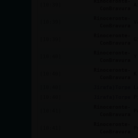
Rinoceronte-
[10:39]
A
cuenta
ConBravura
Rinoceronte-
[10:39]
V
ConBravura
Reservar
Rinoceronte-
[10:39]
G
alias
ConBravura
Rinoceronte-
[10:40]
Y
ConBravura
Actualizar
Rinoceronte-
[10:40]
K
contraseña
ConBravura
[10:40]
Jirafa}Torpe
L
[10:40]
Jirafa}Torpe
P
Actualizar
Rinoceronte-
[10:41]
P
IP virtual
ConBravura
Rinoceronte-
[10:41]
P
ConBravura