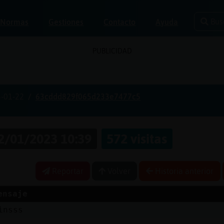
Bus
Normas
Gestiones
Contacto
Ayuda
PUBLICIDAD
-01-22
63cddd829f065d233e7477c5
2/01/2023 10:39
572 visitas
Reportar
Volver
Historia anterior
ensaje
insss