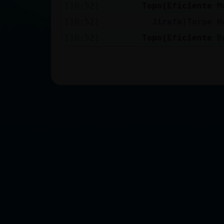
[10:52]
Topo{Eficiente
M
[10:52]
Jirafa}Torpe
H
[10:52]
Topo{Eficiente
B