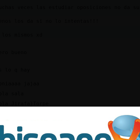
uchas veces las estudiar oposiciones no da su
enos los da si no lo intentas!!!
 los mismos xd
ero bueno
s lo q hay
oniaaaa jajaa
ola sala
ola Jirafa}Torpe
 dias
eholas
opo{Eficiente buenos d�