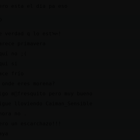
ero esta el dia pa eso
D
e verdad q lo estᡡ!
arece primavera
quí no ;(
qui si
ace frío
 onde eres morena?
lgo m᳠fresquito pero muy bueno
igue lloviendo Caiman_Sensible
hora no .
ero un escarchazo!!!
aya