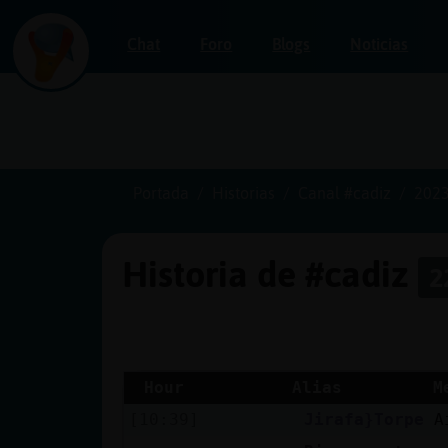
Chat
Foro
Blogs
Noticias
Iniciar
sesión
Portada
Historias
Canal #cadiz
2023
Historia de #cadiz
2
¡Chatea
sin
publicidad!
Hour
Alias
M
[10:39]
Jirafa}Torpe
A
Crear
una