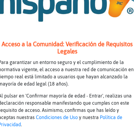
uenas Caiman_Sensible
aiman_Sensible ree
irafa}Torpe: ree , me llamaron al tlf
inoceronte-ConBravura: buenas
Acceso a la Comunidad: Verificación de Requisitos
orena39 buenos dias hermosa :*
Legales
opo{Eficiente: hola niño
Para garantizar un entorno seguro y el cumplimiento de la
omo llevais la mañana del domingo
normativa vigente, el acceso a nuestra red de comunicación en
tiempo real está limitado a usuarios que hayan alcanzado la
ranquila
mayoría de edad legal (18 años).
lanes para hoy?
Al pulsar en 'Confirmar mayoría de edad - Entrar', realizas una
o pocos
declaración responsable manifestando que cumples con este
ace un dia estupendo para salir a pasear
requisito de acceso. Asimismo, confirmas que has leído y
aceptas nuestras
Condiciones de Uso
y nuestra
Política de
o si
Privacidad
.
yer estube tido el d�fuera, hoy no creo q sal