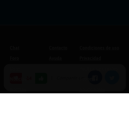
Chat
Contacto
Condiciones de uso
Foro
Ayuda
Privacidad
Blogs
Política de cookies
|
Compartir en:
Facebook
Twitter
-14
Noticias
Soporte
Normas
Anunciantes
Estadísticas
Historias
Tu foro gratis