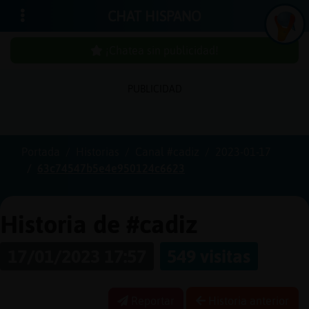
CHAT HISPANO
¡Chatea sin publicidad!
PUBLICIDAD
Iniciar
sesión
Portada
Historias
Canal #cadiz
2023-01-17
63c74547b5e4e950124c6623
¡Chatea
sin
publici
Historia de #cadiz
17/01/2023 17:57
549 visitas
Crear
una
Reportar
Historia anterior
cuenta