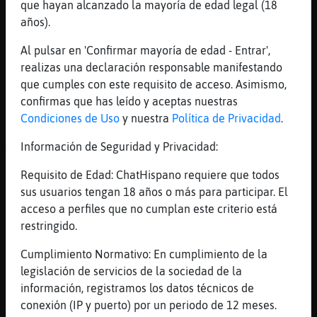
que hayan alcanzado la mayoría de edad legal (18
[18:01]
Mosca-Naranja
años).
Sed malos
Al pulsar en 'Confirmar mayoría de edad - Entrar',
[18:01]
Mosca-Naranja
realizas una declaración responsable manifestando
Idem máquina
que cumples con este requisito de acceso. Asimismo,
[18:01]
Raton-ConTimidez
confirmas que has leído y aceptas nuestras
eso espero LemonXginebra
Condiciones de Uso
y nuestra
Política de Privacidad
.
[18:01]
Mosca-Naranja
Información de Seguridad y Privacidad:
Muaissssssssssss Deiana
[18:02]
Raton-ConTimidez
Requisito de Edad: ChatHispano requiere que todos
LemonXginebra yo suelo entrar por las
sus usuarios tengan 18 años o más para participar. El
tardes
acceso a perfiles que no cumplan este criterio está
restringido.
[18:03]
Raton-ConTimidez
eso segueo LemonXginebra
Cumplimiento Normativo: En cumplimiento de la
[18:04]
Raton-ConTimidez
legislación de servicios de la sociedad de la
eso ella sabe que es asi
información, registramos los datos técnicos de
conexión (IP y puerto) por un periodo de 12 meses.
[18:04]
Raton-ConTimidez