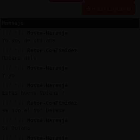
Historia siguiente
Mensaje
Reserva
[17:57]
Mosca-Naranja
alias
Yo soy de chilana
[17:58]
Raton-ConTimidez
Deiana dilo
Actuali
[17:58]
Mosca-Naranja
contras
Y yo
[17:58]
Mosca-Naranja
Estás buena Deiana ?
Actuali
[17:59]
Raton-ConTimidez
IP
sa ido el bot Deiana
virtual
[17:59]
Mosca-Naranja
Si Deiana
[17:59]
Mosca-Naranja