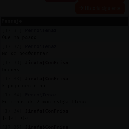
Historia siguiente
Mensaje
Reserva
[17:31]
Perro\Tenaz
alias
Que ha pasao
[17:32]
Perro\Tenaz
No se pod�entrar
Actuali
[17:33]
Jirafa}ConPrisa
contras
buenas
[17:33]
Jirafa}ConPrisa
k poga gente no
Actuali
[17:34]
Perro\Tenaz
IP
En menos de 2 mon estᠹa lleno
virtual
[17:34]
Jirafa}ConPrisa
jajajjaja
[17:35]
Jirafa}ConPrisa