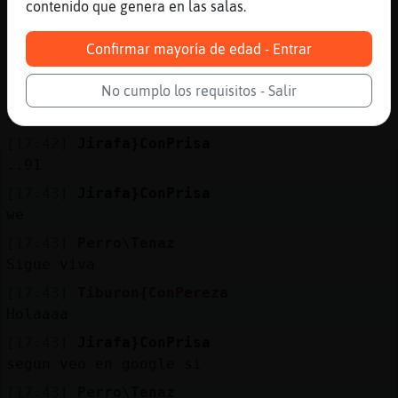
contenido que genera en las salas.
No s頳i llego a morir
[17:42]
Perro\Tenaz
Confirmar mayoría de edad - Entrar
Con sus ovejitas
No cumplo los requisitos - Salir
[17:42]
Jirafa}ConPrisa
2 a񯳠k tiene la chavalita
[17:42]
Jirafa}ConPrisa
..91
[17:43]
Jirafa}ConPrisa
we
[17:43]
Perro\Tenaz
Sigue viva
[17:43]
Tiburon{ConPereza
Holaaaa
[17:43]
Jirafa}ConPrisa
segun veo en google si
[17:43]
Perro\Tenaz