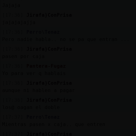
Jajaja
[17:36]
Jirafa}ConPrisa
jajajajajja
[17:36]
Perro\Tenaz
Pero nadie habla.. no se pa que entran ...
[17:36]
Jirafa}ConPrisa
pasen por caja
[17:36]
Pantera-Fugaz
Yo para ver q hablais
[17:36]
Jirafa}ConPrisa
aunque ni hablen a pagar
[17:36]
Jirafa}ConPrisa
los@ oagan el doble
[17:37]
Perro\Tenaz
Mientras pasen x caja.. que entren
[17:37]
Jirafa}ConPrisa