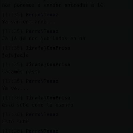
Mis
nos ponemos a vender entradas a 1€
blogs
[17:35]
Perro\Tenaz
Ya van entrando...
[17:35]
Perro\Tenaz
Mis
Ja ja ja nos jubilados en na
foros
[17:35]
Jirafa}ConPrisa
jajajaaja
[17:35]
Jirafa}ConPrisa
Registr
sacamos pasta
un
[17:35]
Perro\Tenaz
canal
Ya ve....
[17:36]
Jirafa}ConPrisa
esto sube como la espuma
Más
[17:36]
Perro\Tenaz
gestion
Esto sube
[17:36]
Perro\Tenaz