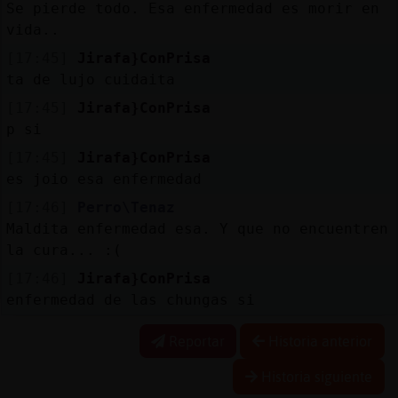
Se pierde todo. Esa enfermedad es morir en
vida..
[17:45]
Jirafa}ConPrisa
ta de lujo cuidaita
[17:45]
Jirafa}ConPrisa
p si
[17:45]
Jirafa}ConPrisa
es joio esa enfermedad
[17:46]
Perro\Tenaz
Maldita enfermedad esa. Y que no encuentren
la cura... :(
[17:46]
Jirafa}ConPrisa
enfermedad de las chungas si
Reportar
Historia anterior
Historia siguiente