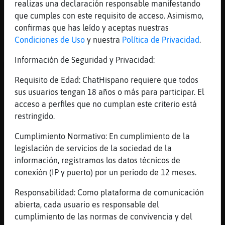
realizas una declaración responsable manifestando
Y 2 son tuertos
que cumples con este requisito de acceso. Asimismo,
[17:39]
Jirafa}ConPrisa
confirmas que has leído y aceptas nuestras
XD
Condiciones de Uso
y nuestra
Política de Privacidad
.
[17:40]
Perro\Tenaz
Información de Seguridad y Privacidad:
Me voy a poner cine de barrio es m᳠animao
Requisito de Edad: ChatHispano requiere que todos
[17:40]
Jirafa}ConPrisa
sus usuarios tengan 18 años o más para participar. El
con el parada
acceso a perfiles que no cumplan este criterio está
[17:41]
Perro\Tenaz
restringido.
Estarᠬa Carmen Sevilla o el parada? XD
Cumplimiento Normativo: En cumplimiento de la
[17:41]
Jirafa}ConPrisa
legislación de servicios de la sociedad de la
carmen murio ya no?
información, registramos los datos técnicos de
[17:41]
Perro\Tenaz
conexión (IP y puerto) por un periodo de 12 meses.
Ostras verdad esa mujer estaba malita
Responsabilidad: Como plataforma de comunicación
[17:41]
Jirafa}ConPrisa
abierta, cada usuario es responsable del
se qued󠰥ga con el fiso del pescuezo
cumplimiento de las normas de convivencia y del
[17:41]
Perro\Tenaz