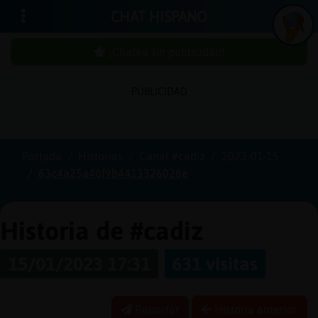
CHAT HISPANO
¡Chatea sin publicidad!
PUBLICIDAD
Iniciar
sesión
Portada
Historias
Canal #cadiz
2023-01-15
63c4a25a40f9b4413326028e
¡Chatea
sin
publici
Historia de #cadiz
15/01/2023 17:31
631 visitas
Crear
una
Reportar
Historia anterior
cuenta