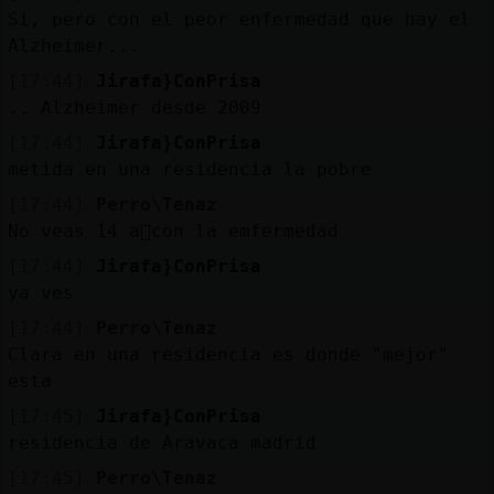
Si, pero con el peor enfermedad que hay el
Alzheimer...
[17:44]
Jirafa}ConPrisa
.. Alzheimer desde 2009
[17:44]
Jirafa}ConPrisa
metida en una residencia la pobre
[17:44]
Perro\Tenaz
No veas 14 a񯳠con la emfermedad
[17:44]
Jirafa}ConPrisa
ya ves
[17:44]
Perro\Tenaz
Clara en una residencia es donde "mejor"
esta
[17:45]
Jirafa}ConPrisa
residencia de Aravaca madrid
[17:45]
Perro\Tenaz