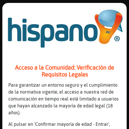
Como los anuncios
[17:38]
Jirafa}ConPrisa
jajjajaja
[17:38]
Jirafa}ConPrisa
se pusieron de acuerdo para chatear tantos?
[17:38]
Jirafa}ConPrisa
esto es curioso
[17:39]
Perro\Tenaz
Acceso a la Comunidad: Verificación de
El 90% son boots...
Requisitos Legales
[17:39]
Jirafa}ConPrisa
Para garantizar un entorno seguro y el cumplimiento
no vea
de la normativa vigente, el acceso a nuestra red de
[17:39]
Perro\Tenaz
comunicación en tiempo real está limitado a usuarios
El otro 9 se han equivocado...
que hayan alcanzado la mayoría de edad legal (18
[17:39]
Jirafa}ConPrisa
años).
quedas 3 gatos
Al pulsar en 'Confirmar mayoría de edad - Entrar',
[17:39]
Perro\Tenaz