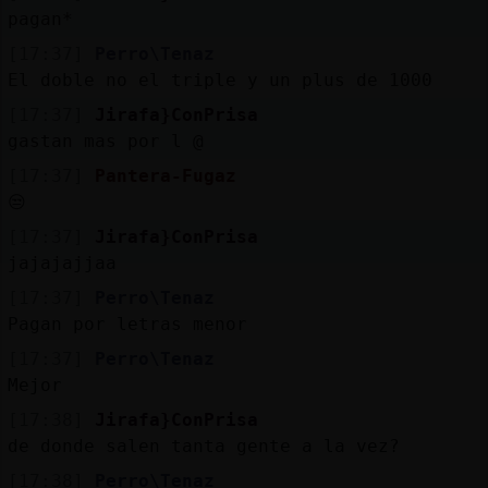
pagan*
[17:37]
Perro\Tenaz
El doble no el triple y un plus de 1000
[17:37]
Jirafa}ConPrisa
gastan mas por l @
[17:37]
Pantera-Fugaz
😒
[17:37]
Jirafa}ConPrisa
jajajajjaa
[17:37]
Perro\Tenaz
Pagan por letras menor
[17:37]
Perro\Tenaz
Mejor
[17:38]
Jirafa}ConPrisa
de donde salen tanta gente a la vez?
[17:38]
Perro\Tenaz