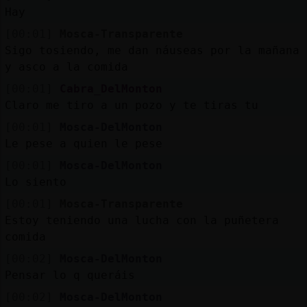
Hay
[00:01]
Mosca-Transparente
Sigo tosiendo, me dan náuseas por la mañana
y asco a la comida
[00:01]
Cabra_DelMonton
Claro me tiro a un pozo y te tiras tu
[00:01]
Mosca-DelMonton
Le pese a quien le pese
[00:01]
Mosca-DelMonton
Lo siento
[00:01]
Mosca-Transparente
Estoy teniendo una lucha con la puñetera
comida
[00:02]
Mosca-DelMonton
Pensar lo q queráis
[00:02]
Mosca-DelMonton