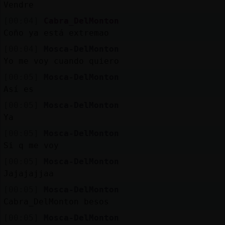
Vendre
[00:04]
Cabra_DelMonton
Coño ya está extremao
[00:04]
Mosca-DelMonton
Yo me voy cuando quiero
[00:05]
Mosca-DelMonton
Así es
[00:05]
Mosca-DelMonton
Ya
[00:05]
Mosca-DelMonton
Si q me voy
[00:05]
Mosca-DelMonton
Jajajajjaa
[00:05]
Mosca-DelMonton
Cabra_DelMonton besos
[00:05]
Mosca-DelMonton