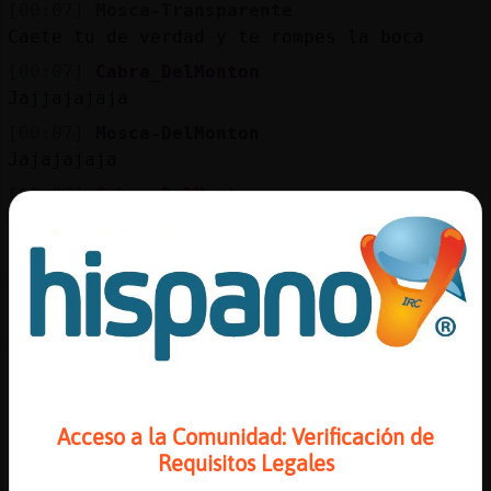
[00:07]
Mosca-Transparente
Caete tu de verdad y te rompes la boca
[00:07]
Cabra_DelMonton
Jajjajajaja
[00:07]
Mosca-DelMonton
Jajajajaja
[00:07]
Cabra_DelMonton
Tiene hasta suerte
[00:07]
Cabra_DelMonton
Y no se hará nada
[00:07]
Mosca-Transparente
XD
[00:07]
Mosca-Transparente
Pues ya se la piso yo
Acceso a la Comunidad: Verificación de
[00:07]
Mosca-DelMonton
Requisitos Legales
Jajajajaja