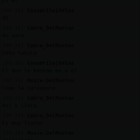
Es el
[00:10]
Cocodrilo}Veloz
XD
[00:10]
Cabra_DelMonton
An vale
[00:10]
Cabra_DelMonton
Coño tabula
[00:10]
Cocodrilo}Veloz
El que le banean es a el
[00:10]
Mosca-DelMonton
Como la zarzamora
[00:10]
Cabra_DelMonton
Así y llora
[00:10]
Cabra_DelMonton
Es muy lloron
[00:10]
Mosca-DelMonton