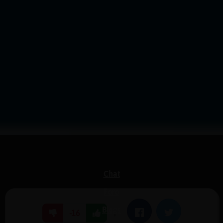
Chat
Foro
Blogs
|
Facebook
Twitter
-16