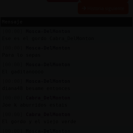
Historia siguiente
Mensaje
Reserva
[00:00]
Mosca-DelMonton
alias
Ese es el gordo Cabra_DelMonton
[00:00]
Mosca-DelMonton
Para lo sepas
Actuali
[00:00]
Mosca-DelMonton
contras
El gaditanoooo
[00:00]
Mosca-DelMonton
diana48 besame entonces
Actuali
[00:00]
Cabra_DelMonton
IP
Joe k aburridos estais
virtual
[00:00]
Cabra_DelMonton
El gordo y el viejo verde
[00:00]
Mosca-DelMonton