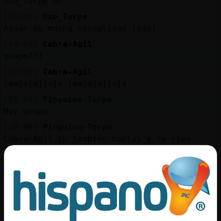
Oso_Torpe no
[20:09]
Oso_Torpe
Aaaah xq mucha casualidad jajsj
[20:09]
Cabra-Agil
guapo???
[20:09]
Cabra-Agil
jaajajajjaja jaajajajjaja
[20:09]
Pinguino-Torpe
Muy guapo
[20:09]
Pinguino-Torpe
Cabra-Agil tu también hablas y te ries
[20:10]
Cabra-Agil
mw rio cuando la ocasion lo requiere
[20:10]
Cabra-Agil
pero tu dices hola y te ries
[20:10]
EstrellaDeMar}Enorme