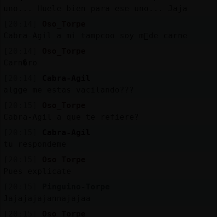
uno... Huele bien para ese uno... Jaja
[20:14]
Oso_Torpe
Cabra-Agil a mi tampcoo soy m᳠de carne
[20:14]
Oso_Torpe
Carn�ro
[20:14]
Cabra-Agil
algge me estas vacilando???
[20:15]
Oso_Torpe
Cabra-Agil a que te refiere?
[20:15]
Cabra-Agil
tu respondeme
[20:15]
Oso_Torpe
Pues explicate
[20:15]
Pinguino-Torpe
Jajajajajannajajaa
[20:15]
Oso_Torpe