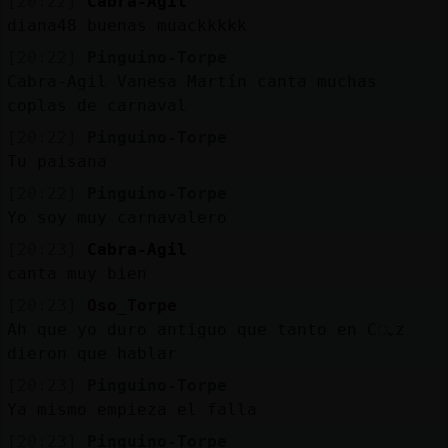
[20:22]
Cabra-Agil
diana48 buenas muackkkkk
[20:22]
Pinguino-Torpe
Cabra-Agil Vanesa Martín canta muchas
coplas de carnaval
[20:22]
Pinguino-Torpe
Tu paisana
[20:22]
Pinguino-Torpe
Yo soy muy carnavalero
[20:23]
Cabra-Agil
canta muy bien
[20:23]
Oso_Torpe
Ah que yo duro antiguo que tanto en Cᤩz
dieron que hablar
[20:23]
Pinguino-Torpe
Ya mismo empieza el falla
[20:23]
Pinguino-Torpe