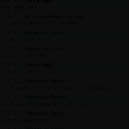
[20:01]
Cabra-Agil
que haya paz
[20:01]
EstrellaDeMar}Enorme
Ya paro Cabra-Agil, perdón
[20:01]
Pinguino-Torpe
Jajajajjaja
[20:01]
Pinguino-Torpe
Nada más insulta
[20:01]
Cabra-Agil
Pinguino-Torpe ya!
[20:01]
Pinguino-Torpe
Pero bueno a mí eso como q ma da igual
[20:02]
Pinguino-Torpe
Yo viva a mi manera y soy feliz
[20:02]
Pinguino-Torpe
Jajajajajajajjaja