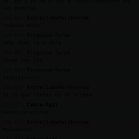
Ya, pero yo no privo a nadie cagandome en
sus muertos
[20:00]
EstrellaDeMar}Enorme
Teskiya maíz
[20:00]
Pinguino-Torpe
Sabe dios lo q dira
[20:00]
Pinguino-Torpe
Tengo los log
[20:00]
Pinguino-Torpe
Jajajajajaja
[20:00]
EstrellaDeMar}Enorme
Tú lo que tienes es un atraso
[20:01]
Cabra-Agil
bueno relajarse
[20:01]
EstrellaDeMar}Enorme
Monumental