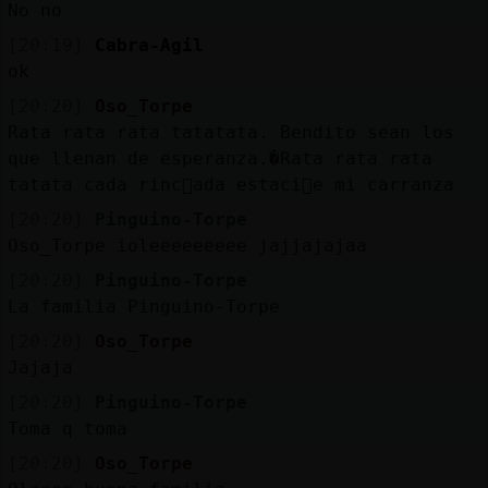
No no
[20:19]
Cabra-Agil
ok
[20:20]
Oso_Torpe
Rata rata rata tatatata. Bendito sean los
que llenan de esperanza.�Rata rata rata
tatata cada rinc󮠣ada estaci󮠤e mi carranza
[20:20]
Pinguino-Torpe
Oso_Torpe ioleeeeeeeee jajjajajaa
[20:20]
Pinguino-Torpe
La familia Pinguino-Torpe
[20:20]
Oso_Torpe
Jajaja
[20:20]
Pinguino-Torpe
Toma q toma
[20:20]
Oso_Torpe