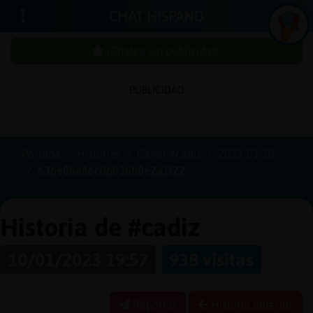
CHAT HISPANO
¡Chatea sin publicidad!
PUBLICIDAD
Iniciar
sesión
Portada
Historias
Canal #cadiz
2023-01-10
63be0ba86c0b036b0e2a1f22
¡Chatea
sin
publici
Historia de #cadiz
10/01/2023 19:57
938 visitas
Crear
una
Reportar
Historia anterior
cuenta