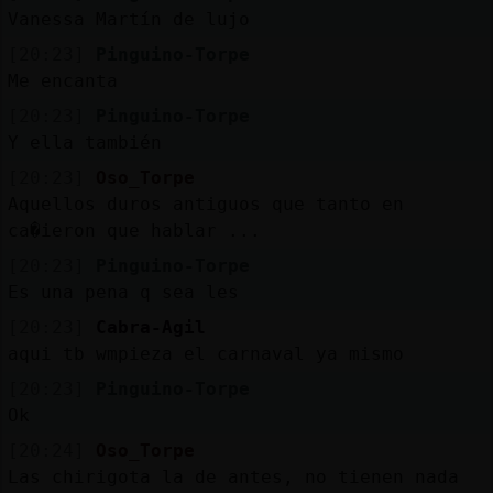
Vanessa Martín de lujo
[20:23]
Pinguino-Torpe
Me encanta
[20:23]
Pinguino-Torpe
Y ella también
[20:23]
Oso_Torpe
Aquellos duros antiguos que tanto en
ca�ieron que hablar ...
[20:23]
Pinguino-Torpe
Es una pena q sea les
[20:23]
Cabra-Agil
aqui tb wmpieza el carnaval ya mismo
[20:23]
Pinguino-Torpe
Ok
[20:24]
Oso_Torpe
Las chirigota la de antes, no tienen nada