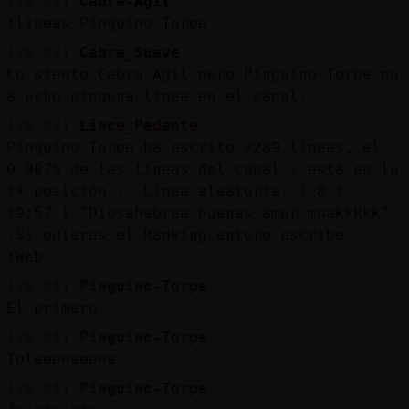
[20:03]
Cabra-Agil
!lineas Pinguino-Torpe
[20:03]
Cabra_Suave
Lo siento Cabra-Agil pero Pinguino-Torpe no
a echo ninguna linea en el canal.
[20:03]
Lince_Pedante
Pinguino-Torpe ha escrito 2289 líneas, el
0.007% de las lineas del canal y está en la
1º posición . .Línea aleatoria: ( 8.1.
19:57 ) "Diosahebrea buenas amor muakkkkk"
.Si quieres el Ranking entero escribe :
!Web
[20:04]
Pinguino-Torpe
El primero
[20:04]
Pinguino-Torpe
Ioleeeeeeeee
[20:04]
Pinguino-Torpe