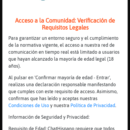
Jajaja jajaja jajaja jajaja jajaja jajaja
jajaja
[20:10]
Pinguino-Torpe
Acceso a la Comunidad: Verificación de
Pues ahora no cuadra q rias
Requisitos Legales
[20:10]
Pinguino-Torpe
Para garantizar un entorno seguro y el cumplimiento
Jajajajaka
de la normativa vigente, el acceso a nuestra red de
[20:10]
Cabra-Agil
comunicación en tiempo real está limitado a usuarios
ves!!!
que hayan alcanzado la mayoría de edad legal (18
[20:10]
EstrellaDeMar}Enorme
años).
Touche
Al pulsar en 'Confirmar mayoría de edad - Entrar',
[20:10]
Cabra-Agil
realizas una declaración responsable manifestando
te ries por nada
que cumples con este requisito de acceso. Asimismo,
[20:10]
Pinguino-Torpe
confirmas que has leído y aceptas nuestras
Es q me tengo que ir
Condiciones de Uso
y nuestra
Política de Privacidad
.
[20:10]
Pinguino-Torpe
Información de Seguridad y Privacidad:
Reír
Requisito de Edad: ChatHispano requiere que todos