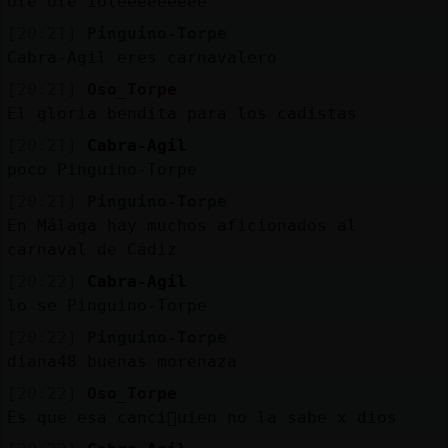
Ole ole ioleeeeeeeee
[20:21]
Pinguino-Torpe
Cabra-Agil eres carnavalero
[20:21]
Oso_Torpe
El gloria bendita para los cadistas
[20:21]
Cabra-Agil
poco Pinguino-Torpe
[20:21]
Pinguino-Torpe
En Málaga hay muchos aficionados al
carnaval de Cádiz
[20:22]
Cabra-Agil
lo se Pinguino-Torpe
[20:22]
Pinguino-Torpe
diana48 buenas morenaza
[20:22]
Oso_Torpe
Es que esa canci󮠱uien no la sabe x dios