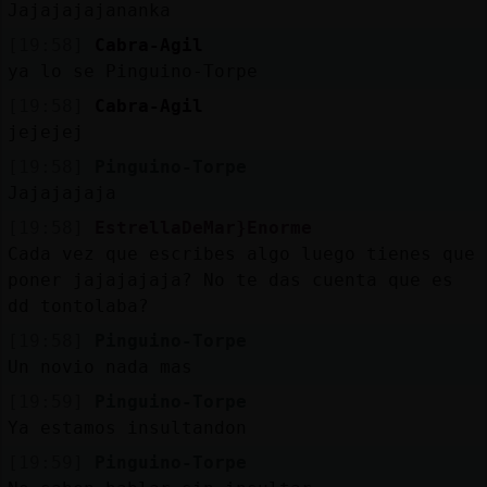
Mis
Jajajajajananka
blogs
[19:58]
Cabra-Agil
ya lo se Pinguino-Torpe
[19:58]
Cabra-Agil
jejejej
Mis
foros
[19:58]
Pinguino-Torpe
Jajajajaja
[19:58]
EstrellaDeMar}Enorme
Cada vez que escribes algo luego tienes que
Registr
poner jajajajaja? No te das cuenta que es
un
dd tontolaba?
canal
[19:58]
Pinguino-Torpe
Un novio nada mas
[19:59]
Pinguino-Torpe
Más
Ya estamos insultandon
gestion
[19:59]
Pinguino-Torpe