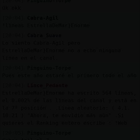
[20:04]
Pinguino-Torpe
Ok okk
[20:04]
Cabra-Agil
!lineas EstrellaDeMar}Enorme
[20:04]
Cabra_Suave
Lo siento Cabra-Agil pero
EstrellaDeMar}Enorme no a echo ninguna
linea en el canal.
[20:04]
Pinguino-Torpe
Pues este año estaré el primero todo el año
[20:04]
Lince_Pedante
EstrellaDeMar}Enorme ha escrito 564 líneas,
el 0.002% de las lineas del canal y está en
la 7º posición . .Línea aleatoria: ( 4.1.
10:21 ) "Ahora, te envidio más aún" .Si
quieres el Ranking entero escribe : !Web
[20:05]
Pinguino-Torpe