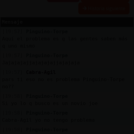
Historia siguiente
Mensaje
Reserva
[19:57]
Pinguino-Torpe
alias
Aquí el problema es q las gentes saben más
q uno mismo
[19:57]
Pinguino-Torpe
Actuali
Jajajajajjajajajajjajajaja
contras
[19:57]
Cabra-Agil
pars ti eso no es problema Pinguino-Torpe
no??
Actuali
[19:58]
Pinguino-Torpe
IP
Si yo lo q busco es un novio joe
virtual
[19:58]
Pinguino-Torpe
Cabra-Agil yo no tengo problema
[19:58]
Pinguino-Torpe