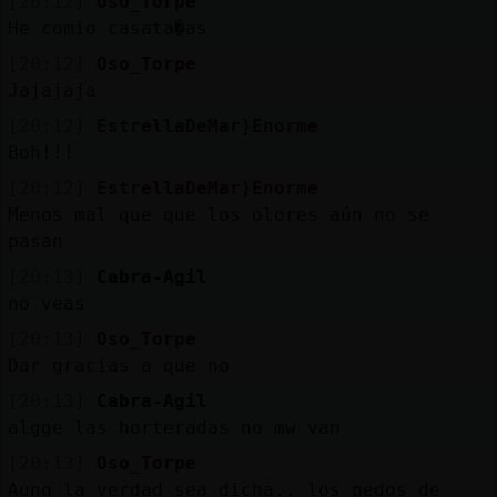
[20:12]
Oso_Torpe
He comio casata�as
[20:12]
Oso_Torpe
Jajajaja
[20:12]
EstrellaDeMar}Enorme
Boh!!!
[20:12]
EstrellaDeMar}Enorme
Menos mal que que los olores aún no se
pasan
[20:13]
Cabra-Agil
no veas
[20:13]
Oso_Torpe
Dar gracias a que no
[20:13]
Cabra-Agil
algge las horteradas no mw van
[20:13]
Oso_Torpe
Aunq la verdad sea dicha.. los pedos de