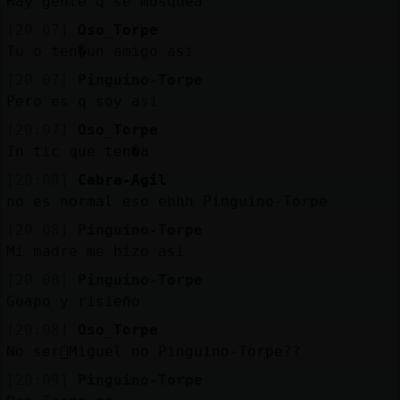
Hay gente q se mosquea
[20:07]
Oso_Torpe
Tu o ten�un amigo asi
[20:07]
Pinguino-Torpe
Pero es q soy asi
[20:07]
Oso_Torpe
In tic que ten�a
[20:08]
Cabra-Agil
no es normal eso ehhh Pinguino-Torpe
[20:08]
Pinguino-Torpe
Mi madre me hizo así
[20:08]
Pinguino-Torpe
Guapo y risieño
[20:08]
Oso_Torpe
No ser᳠Miguel no Pinguino-Torpe??
[20:09]
Pinguino-Torpe