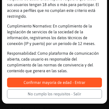
[20:10]
Cabra-Agil
sus usuarios tengan 18 años o más para participar. El
vaya tels
acceso a perfiles que no cumplan este criterio está
[20:10]
Cabra-Agil
restringido.
esta biwn la cosa
Cumplimiento Normativo: En cumplimiento de la
[20:11]
Pinguino-Torpe
legislación de servicios de la sociedad de la
Tu te has reído por nada también
información, registramos los datos técnicos de
[20:11]
Pinguino-Torpe
conexión (IP y puerto) por un periodo de 12 meses.
Por q he dicho q soy guapo
Responsabilidad: Como plataforma de comunicación
[20:11]
Oso_Torpe
abierta, cada usuario es responsable del
Yo me r�cuando me se hescaoa un gas
cumplimiento de las normas de convivencia y del
[20:11]
Oso_Torpe
contenido que genera en las salas.
Jajajaja
[20:11]
Pinguino-Torpe
Confirmar mayoría de edad - Entrar
No se q gracias tiene
No cumplo los requisitos - Salir
[20:11]
Cabra-Agil
me he reido porque te la tienes muy creida