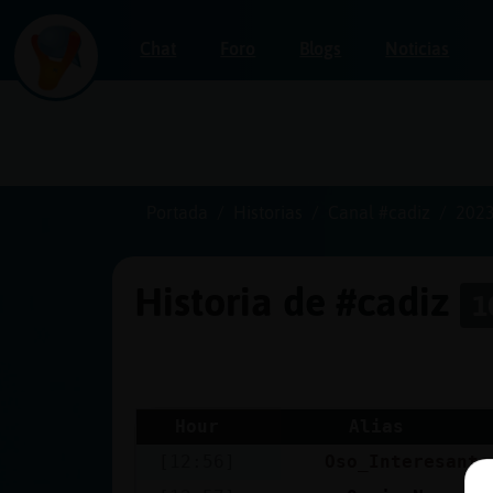
Chat
Foro
Blogs
Noticias
Iniciar
sesión
Portada
Historias
Canal #cadiz
2023
Historia de #cadiz
1
¡Chatea
sin
publicidad!
Hour
Alias
[12:56]
Oso_Interesante
Crear
una