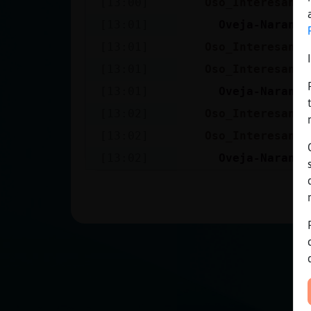
[13:00]
Oso_Interesante
Mis blogs
[13:01]
Oveja-Naranja
[13:01]
Oso_Interesante
Mis foros
[13:01]
Oso_Interesante
[13:01]
Oveja-Naranja
[13:02]
Oso_Interesante
Registrar
[13:02]
Oso_Interesante
un canal
[13:02]
Oveja-Naranja
Más
gestiones