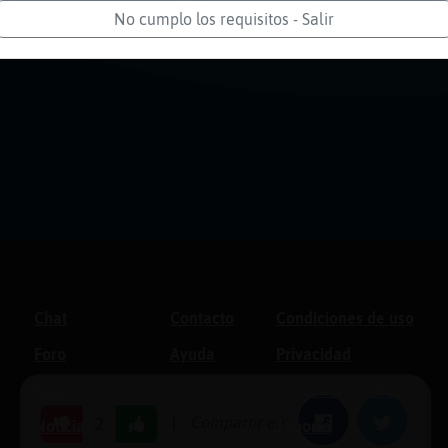
No cumplo los requisitos - Salir
Chat
Contacto
Condiciones de uso
Foro
Ayuda
Privacidad
Blogs
Política de cookies
|
Compartir en:
Facebook
Twitter
2
Noticias
Soporte