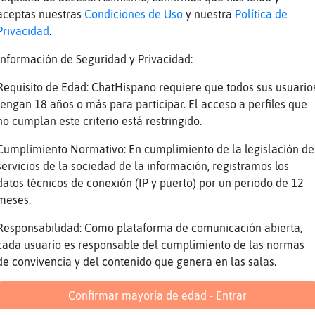
Juju
aceptas nuestras
Condiciones de Uso
y nuestra
Política de
Si por eso estabas arrecidita Oso_Interesant
Privacidad
.
Y yo eztoy azfizia
Información de Seguridad y Privacidad:
XD
Requisito de Edad: ChatHispano requiere que todos sus usuario
Jejejejejej Oso_Interesante somos alrevesada
tengan 18 años o más para participar. El acceso a perfiles que
Zaztamente
no cumplan este criterio está restringido.
XD
Cumplimiento Normativo: En cumplimiento de la legislación de
Jejejej
servicios de la sociedad de la información, registramos los
datos técnicos de conexión (IP y puerto) por un periodo de 12
Reportar
Volver
Historia anterior
meses.
Responsabilidad: Como plataforma de comunicación abierta,
cada usuario es responsable del cumplimiento de las normas
de convivencia y del contenido que genera en las salas.
Confirmar mayoría de edad - Entrar