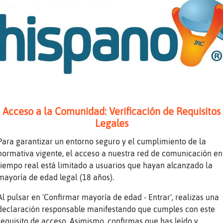
Holaaa Oso_Interesante cómo va todo
Hola bella Oveja-Naranja mu bien y tu?
Yo divina de la muerte Oso_Interesante
Oi io iiiii
Oleee!
XD
Jejejejejej
Acceso a la Comunidad: Verificación de Requisitos
Jaja
Legales
K caloor
Para garantizar un entorno seguro y el cumplimiento de la
Tienes calor, yo tengo frío la verdad
normativa vigente, el acceso a nuestra red de comunicación en
XD
tiempo real está limitado a usuarios que hayan alcanzado la
El otro dia era al revez
mayoría de edad legal (18 años).
Tu teniaz calor y yo frio
Al pulsar en 'Confirmar mayoría de edad - Entrar', realizas una
Tamoz apañaz
declaración responsable manifestando que cumples con este
requisito de acceso. Asimismo, confirmas que has leído y