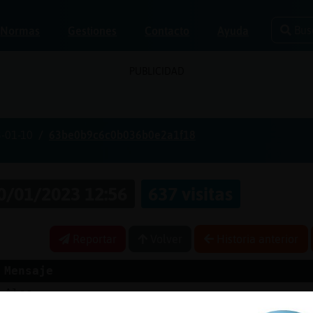
Bus
Normas
Gestiones
Contacto
Ayuda
PUBLICIDAD
-01-10
63be0b9c6c0b036b0e2a1f18
0/01/2023 12:56
637 visitas
Reportar
Volver
Historia anterior
Mensaje
Aloo