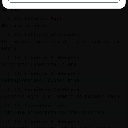
[20:29]
Avestruz_Agil
me voy
[20:30]
Avestruz_Agil
�i caso me hacen
[20:30]
Gallina{Interesante
Ha entrado Cabra}Sensible y es GoGo de la
Radio
[20:30]
Libelula-SinRespeto
Serpiente{ConPereza: claro
[20:30]
Libelula-SinRespeto
Cabra}Sensible: buenas niña
[20:30]
Serpiente{ConPereza
Avestruz_Agil q si hombre te hacemos caso
[20:30]
Cabra}Sensible
Libelula-SinRespeto holitas preciosa
[20:30]
Libelula-SinRespeto