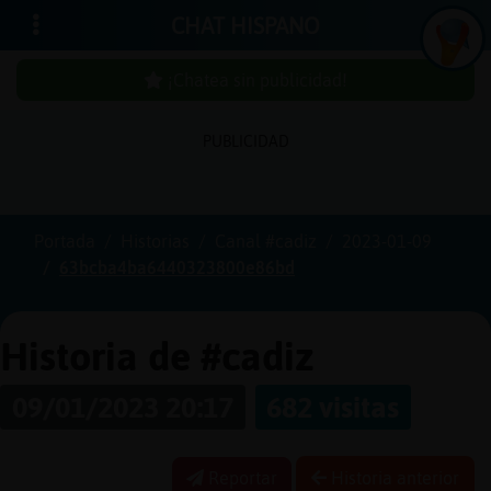
CHAT HISPANO
¡Chatea sin publicidad!
PUBLICIDAD
Iniciar
sesión
Portada
Historias
Canal #cadiz
2023-01-09
63bcba4ba6440323800e86bd
¡Chatea
sin
publici
Historia de #cadiz
09/01/2023 20:17
682 visitas
Crear
una
Reportar
Historia anterior
cuenta