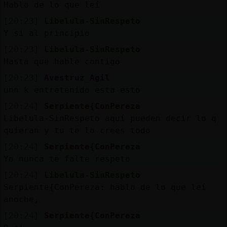
Hablo de lo que leí
[20:23]
Libelula-SinRespeto
Y si al principio
[20:23]
Libelula-SinRespeto
Hasta que hable contigo
[20:23]
Avestruz_Agil
unn k entretenido esta esto
[20:24]
Serpiente{ConPereza
Libelula-SinRespeto aquí pueden decir lo q
quieran y tu te lo crees todo
[20:24]
Serpiente{ConPereza
Yo nunca te falte respeto
[20:24]
Libelula-SinRespeto
Serpiente{ConPereza: hablo de lo que leí
anoche,
[20:24]
Serpiente{ConPereza