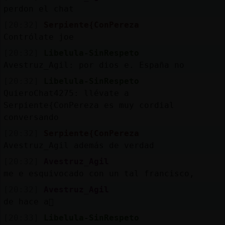
perdon el chat
[20:32]
Serpiente{ConPereza
Contrólate joe
[20:32]
Libelula-SinRespeto
Avestruz_Agil: por dios e. España no
[20:32]
Libelula-SinRespeto
QuieroChat4275: llévate a
Serpiente{ConPereza es muy cordial
conversando
[20:32]
Serpiente{ConPereza
Avestruz_Agil además de verdad
[20:32]
Avestruz_Agil
me e esquivocado con un tal francisco,
[20:32]
Avestruz_Agil
de hace a񯳳
[20:33]
Libelula-SinRespeto