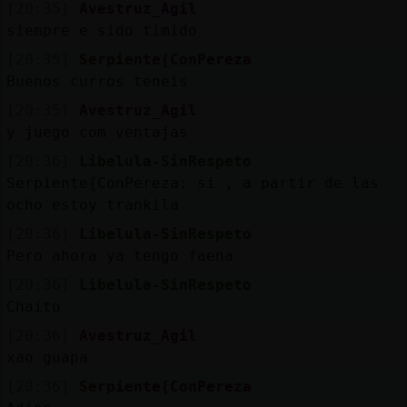
[20:35]
Avestruz_Agil
siempre e sido timido
[20:35]
Serpiente{ConPereza
Buenos curros teneis
[20:35]
Avestruz_Agil
y juego com ventajas
[20:36]
Libelula-SinRespeto
Serpiente{ConPereza: si , a partir de las
ocho estoy trankila
[20:36]
Libelula-SinRespeto
Pero ahora ya tengo faena
[20:36]
Libelula-SinRespeto
Chaíto
[20:36]
Avestruz_Agil
xao guapa
[20:36]
Serpiente{ConPereza