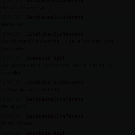
[20:31]
Serpiente{ConPereza
Serás traviesa
[20:31]
Serpiente{ConPereza
Mala no
[20:31]
Libelula-SinRespeto
Serpiente{ConPereza: iba a soltar una
burrada
[20:31]
Avestruz_Agil
un Serpiente{ConPereza hacia falta en
espa�a
[20:31]
Libelula-SinRespeto
Estoy mejor callada
[20:31]
Serpiente{ConPereza
No mujer
[20:32]
Serpiente{ConPereza
Q te echan
[20:32]
Avestruz_Agil