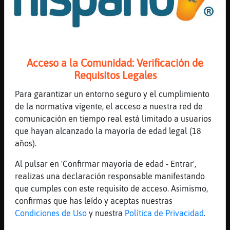
Vaya expresión jajjajaa me meo
[20:28]
Serpiente{ConPereza
No le echan el bot por suerte
[20:28]
Avestruz_Agil
Acceso a la Comunidad: Verificación de
me estoyy grrr
Requisitos Legales
[20:28]
Serpiente{ConPereza
Jajajajaja
Para garantizar un entorno seguro y el cumplimiento
de la normativa vigente, el acceso a nuestra red de
[20:28]
Libelula-SinRespeto
comunicación en tiempo real está limitado a usuarios
Serpiente{ConPereza: lleva cuidado ,
que hayan alcanzado la mayoría de edad legal (18
[20:28]
Serpiente{ConPereza
años).
Yo
Al pulsar en 'Confirmar mayoría de edad - Entrar',
[20:28]
Serpiente{ConPereza
realizas una declaración responsable manifestando
O tu
que cumples con este requisito de acceso. Asimismo,
[20:28]
Libelula-SinRespeto
confirmas que has leído y aceptas nuestras
No si digo con tanto mearte
Condiciones de Uso
y nuestra
Política de Privacidad
.
[20:29]
Serpiente{ConPereza