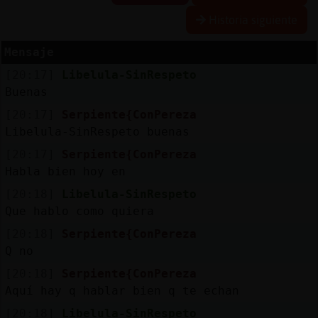
Historia siguiente
Mensaje
Reserva
[20:17]
Libelula-SinRespeto
alias
Buenas
[20:17]
Serpiente{ConPereza
Libelula-SinRespeto buenas
Actuali
[20:17]
Serpiente{ConPereza
contras
Habla bien hoy en
[20:18]
Libelula-SinRespeto
Que hablo como quiera
Actuali
[20:18]
Serpiente{ConPereza
IP
Q no
virtual
[20:18]
Serpiente{ConPereza
Aquí hay q hablar bien q te echan
[20:18]
Libelula-SinRespeto