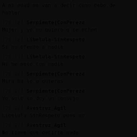
Mis
A mi edad me van a decir como debo de
blogs
hablar
[20:18]
Serpiente{ConPereza
Mujer y yo no quiero q te echen
Mis
[20:18]
Libelula-SinRespeto
foros
Si no ofendo a nadie
[20:19]
Libelula-SinRespeto
Ni me meto con nadie
Registr
[20:20]
Serpiente{ConPereza
un
Mira ha lo q quieras
canal
[20:20]
Serpiente{ConPereza
Yo solo te doy un consejo
[20:20]
Avestruz_Agil
Libelula-SinRespeto pues no
Más
gestion
[20:20]
Avestruz_Agil
�o tiene que decirte nada