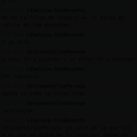
Q si
[20:24]
Libelula-SinRespeto
No es la falta de respeto es la forma de
reírte de las personas
[20:24]
Libelula-SinRespeto
Y ya está
[20:24]
Serpiente{ConPereza
Q leas lo q quieras y te crees lo q quieras
[20:24]
Libelula-SinRespeto
Por supuesto
[20:25]
Serpiente{ConPereza
Apaña va como te creas todo
[20:25]
Serpiente{ConPereza
Jajajaajak
[20:25]
Libelula-SinRespeto
Serpiente{ConPereza: yo solo de lo que leo
a mi que me digan me lo paso por donde no