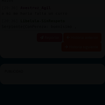
Adios
[20:36]
Avestruz_Agil
a mi me haria falta un curro
[20:36]
Libelula-SinRespeto
Serpiente{ConPereza: buenísimo ,
Reportar
Historia anterior
Historia siguiente
PUBLICIDAD