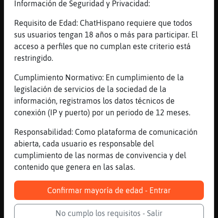
Información de Seguridad y Privacidad:
Ten cuidado con las expresiones q usas
[20:29]
Libelula-SinRespeto
Requisito de Edad: ChatHispano requiere que todos
Y dale
sus usuarios tengan 18 años o más para participar. El
acceso a perfiles que no cumplan este criterio está
[20:29]
Avestruz_Agil
restringido.
unnnn
[20:29]
Serpiente{ConPereza
Cumplimiento Normativo: En cumplimiento de la
Jajajajajaja
legislación de servicios de la sociedad de la
información, registramos los datos técnicos de
[20:29]
Libelula-SinRespeto
conexión (IP y puerto) por un periodo de 12 meses.
Si me echan es a mí
[20:29]
Libelula-SinRespeto
Responsabilidad: Como plataforma de comunicación
Serpiente{ConPereza: entraré jajajaja para
abierta, cada usuario es responsable del
que sigamos
cumplimiento de las normas de convivencia y del
contenido que genera en las salas.
[20:29]
Serpiente{ConPereza
Pero yo no quiero q te echen joe
Confirmar mayoría de edad - Entrar
[20:29]
Serpiente{ConPereza
Te salta los ban
No cumplo los requisitos - Salir