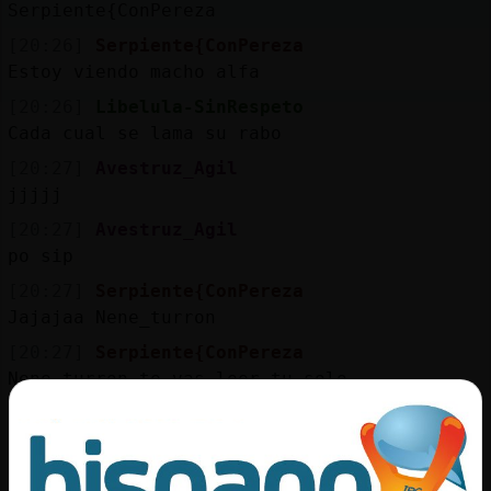
Serpiente{ConPereza
[20:26]
Serpiente{ConPereza
Estoy viendo macho alfa
[20:26]
Libelula-SinRespeto
Cada cual se lama su rabo
[20:27]
Avestruz_Agil
jjjjj
[20:27]
Avestruz_Agil
po sip
[20:27]
Serpiente{ConPereza
Jajajaa Nene_turron
[20:27]
Serpiente{ConPereza
Nene_turron te vas leer tu solo
[20:27]
Serpiente{ConPereza
Jajajaka
[20:27]
Serpiente{ConPereza