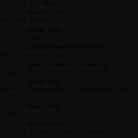
si tu me dices�venn
[15:44]
Mandril-Feroz
Que edad tienes nerisa
[15:44]
Caiman_Real
lo dejo todo
[15:44]
CaballitoDeMar-Interesante
Raton{Fuerte jajJaja
[15:44]
CaballitoDeMar-Interesante
Mandril-Feroz cuanto te costó mojar
[15:44]
Caiman_Real
Mandril-Feroz eso no se le pregunta a una
se񯲩ta
[15:44]
Caiman_Real
o se񯲡
[15:44]
Mandril-Feroz
Si no lo pregunto como lo i asaber?