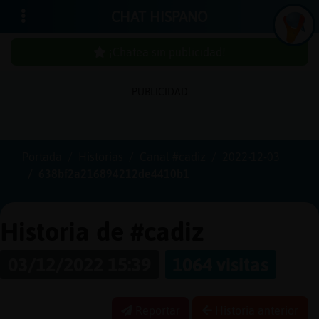
CHAT HISPANO
¡Chatea sin publicidad!
PUBLICIDAD
Iniciar
sesión
Portada
Historias
Canal #cadiz
2022-12-03
638bf2a216894212de4410b1
¡Chatea
sin
publici
Historia de #cadiz
03/12/2022 15:39
1064 visitas
Crear
una
Reportar
Historia anterior
cuenta