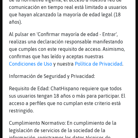
[15:42]
Raton{Fuerte
comunicación en tiempo real está limitado a usuarios
a mi dejadme en paz que paso de ligar con
que hayan alcanzado la mayoría de edad legal (18
chateros
años).
[15:42]
Raton{Fuerte
xdd
Al pulsar en 'Confirmar mayoría de edad - Entrar',
realizas una declaración responsable manifestando
[15:42]
Mandril-Feroz
que cumples con este requisito de acceso. Asimismo,
Pero si yo moje anoche
confirmas que has leído y aceptas nuestras
[15:43]
Mandril-Feroz
Condiciones de Uso
y nuestra
Política de Privacidad
.
Jjaja
Información de Seguridad y Privacidad:
[15:43]
Raton{Fuerte
te hiciste pis en la cama Mandril-Feroz?
Requisito de Edad: ChatHispano requiere que todos
[15:43]
Raton{Fuerte
sus usuarios tengan 18 años o más para participar. El
vaya
acceso a perfiles que no cumplan este criterio está
restringido.
[15:43]
Raton{Fuerte
:$
Cumplimiento Normativo: En cumplimiento de la
[15:43]
Caiman_Real
legislación de servicios de la sociedad de la
oiss , entendi chatarrero
información, registramos los datos técnicos de