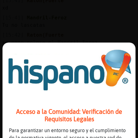
[15:41]
Raton{Fuerte
xd
[15:41]
Mandril-Feroz
Tu no lascatas
[15:42]
Raton{Fuerte
se pone celoso el Mandril-Feroz
[15:42]
Raton{Fuerte
xd
[15:42]
Caiman_Real
yo por ti lo haria
[15:42]
Caiman_Real
almenos por aqui detrras de la pantallita
[15:42]
Mandril-Feroz
Acceso a la Comunidad: Verificación de
Yo celoso?
Requisitos Legales
[15:42]
Caiman_Real
:]
Para garantizar un entorno seguro y el cumplimiento
de la normativa vigente, el acceso a nuestra red de