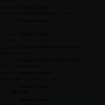
avion
Mis
blogs
[15:40]
Raton{Fuerte
a mi es que no me gusta el fԴbol
[15:40]
Raton{Fuerte
:$
Mis
[15:40]
Mandril-Feroz
foros
Ni ami
[15:40]
CaballitoDeMar-Interesante
Bueno a mí si
Registr
[15:41]
CaballitoDeMar-Interesante
un
Pero cada vez menos en
canal
[15:41]
Mandril-Feroz
Peperoni asi no la ligas
[15:41]
Raton{Fuerte
Más
ni as�i as�
gestion
[15:41]
Mandril-Feroz