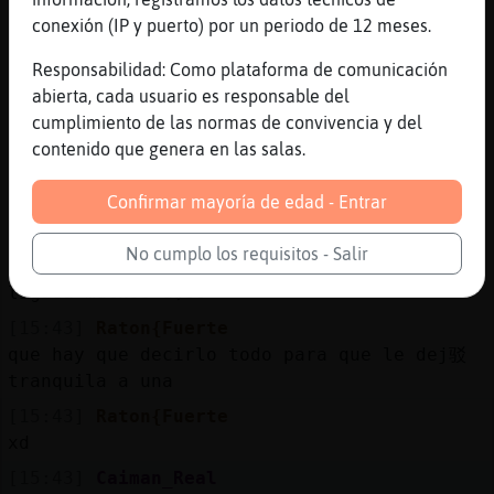
conexión (IP y puerto) por un periodo de 12 meses.
[15:43]
Mandril-Feroz
Pis que vaaa
Responsabilidad: Como plataforma de comunicación
[15:43]
Caiman_Real
abierta, cada usuario es responsable del
jjjjj
cumplimiento de las normas de convivencia y del
contenido que genera en las salas.
[15:43]
CaballitoDeMar-Interesante
Raton{Fuerte tu el día menos pensado estás
Confirmar mayoría de edad - Entrar
ligada
[15:43]
Raton{Fuerte
No cumplo los requisitos - Salir
[CaballitoDeMar-Interesante] yo llevo
ligada muchos a�os
[15:43]
Raton{Fuerte
que hay que decirlo todo para que le dej驳
tranquila a una
[15:43]
Raton{Fuerte
xd
[15:43]
Caiman_Real