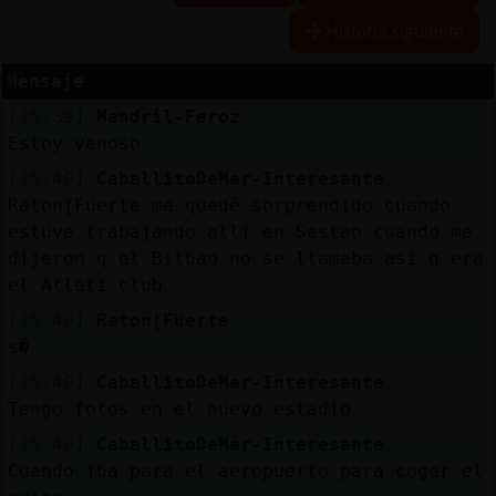
Historia siguiente
Mensaje
Reserva
[15:39]
Mandril-Feroz
alias
Estoy venoso
[15:40]
CaballitoDeMar-Interesante
Raton{Fuerte me quedé sorprendido cuando
Actuali
estuve trabajando allí en Sestao cuando me
contras
dijeron q el Bilbao no se llamaba así q era
el Atleti club
[15:40]
Raton{Fuerte
s�
Actuali
IP
[15:40]
CaballitoDeMar-Interesante
virtual
Tengo fotos en el nuevo estadio
[15:40]
CaballitoDeMar-Interesante
Cuando iba para el aeropuerto para coger el