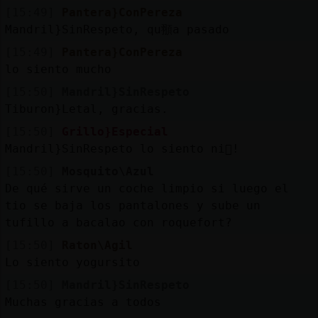
[15:49]
Pantera}ConPereza
Mandril}SinRespeto, qu頨a pasado
[15:49]
Pantera}ConPereza
lo siento mucho
[15:50]
Mandril}SinRespeto
Tiburon}Letal, gracias.
[15:50]
Grillo}Especial
Mandril}SinRespeto lo siento ni񯡡!
[15:50]
Mosquito\Azul
De qué sirve un coche limpio si luego el
tio se baja los pantalones y sube un
tufillo a bacalao con roquefort?
[15:50]
Raton\Agil
Lo siento yogursito
[15:50]
Mandril}SinRespeto
Muchas gracias a todos