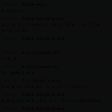
[15:35]
Raton\Agil
Q parece?
[15:35]
Pantera}ConPereza
que Grillo}Especial va a tener una cita
esta noche
[15:35]
Pantera}ConPereza
:P
[15:36]
Grillo}Especial
Anda!!!
[15:36]
Grillo}Especial
No sab�yo eso
[15:36]
Murcielago\Rapaz
Ahora te enteras no Grillo}Especial
[15:36]
Pantera}ConPereza
puede ser una cita a 3, Murcielago\Rapaz
[15:36]
Pantera}ConPereza