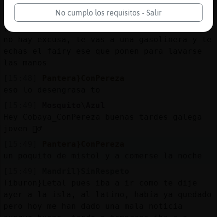
[15:48]
Grillo}Especial
Mosquito\Azul Joe q bien vives
No cumplo los requisitos - Salir
[15:48]
Pantera}ConPereza
no hay excusa, te vas a una gasolinera y te
echas el fairy ese que ponen para lavarse
las manos
[15:48]
Pantera}ConPereza
eso lo desengrasa to
[15:49]
Mosquito\Azul
Hey Cobaya_ConPereza buenas tardes galega
joven 🙋‍♂️
[15:49]
Pantera}ConPereza
un poquito de mistol y a comerse la noche
[15:49]
Mandril}SinRespeto
Tiburon}Letal pues iba a ir como te dije
ayer a la isla, al latino, había ya quedado
pero hoy me han dado una mala noticia