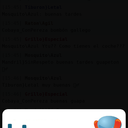
[15:45]
Tiburon}Letal
Mosquito\Azul: buenas tardes
[15:45]
Raton\Agil
Cobaya_ConPereza bombón gallego
[15:45]
Grillo}Especial
Mosquito\Azul Ytu?? Como tienes el coche???
[15:45]
Mosquito\Azul
Mandril}SinRespeto buenas tardes guapeton
🙋‍♂️
[15:46]
Mosquito\Azul
Tiburon}Letal muy buenas 🙋‍♂️
[15:46]
Grillo}Especial
Cobaya_ConPereza buenas guapa
[15:46]
Mandril}SinRespeto
Gracias por lo de guapetón feo
[15:46]
Mosquito\Azul