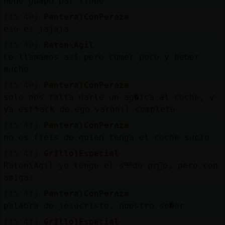
nene guapo pal finde
[15:40]
Pantera}ConPereza
eso es jajaja
[15:40]
Raton\Agil
Le llamamos así pero comer poco y beber
mucho
[15:40]
Pantera}ConPereza
solo nos falta darle un ag�ica al coche, y
ya estᠰack de ego varonil completo
[15:41]
Pantera}ConPereza
no os fieis de quien tenga el coche sucio
[15:41]
Grillo}Especial
Raton\Agil yo tengo el sᢡdo pr󸩭o, pero con
amigas
[15:41]
Pantera}ConPereza
palabra de jesucristo, nuestro se�or
[15:41]
Grillo}Especial