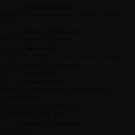
[15:51]
Grillo}Especial
Mandril}SinRespeto algo q ya se esperaba
no??
[15:51]
Mandril}SinRespeto
Ha fallecido un tío mío
[15:51]
Raton\Agil
Tienes un Scenic de esos enormes paisano?
[15:51]
Mandril}SinRespeto
Si Grillo}Especial
[15:52]
Mosquito\Azul
Ahora he leído Mandril}SinRespeto, mis
condolencias
[15:52]
Mandril}SinRespeto
Gracias TB estoy bien.
[15:52]
Mandril}SinRespeto
Gracias feo