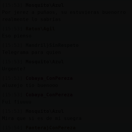
[15:53]
Mosquito\Azul
Por jerez a puñaos, su estuvieras buenorro
realmente lo sabrías
[15:53]
Raton\Agil
Eso pienso
[15:53]
Mandril}SinRespeto
Telegrama para quien
[15:53]
Mosquito\Azul
Urgente?
[15:53]
Cobaya_ConPereza
aluzejo tío buenooo
[15:53]
Cobaya_ConPereza
Fui fiuuuu
[15:53]
Mosquito\Azul
Mira que si es de mi suegra
[15:54]
Pantera}ConPereza