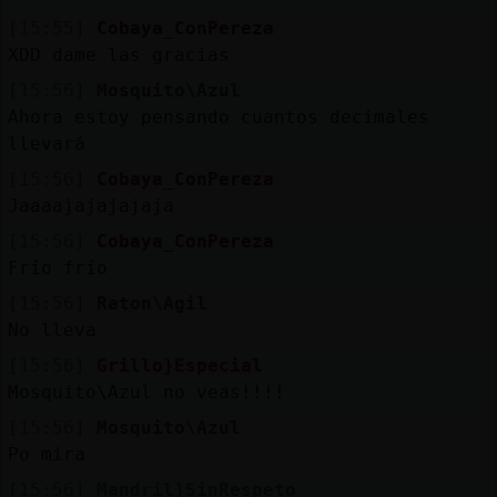
[15:55]
Cobaya_ConPereza
XDD dame las gracias
[15:56]
Mosquito\Azul
Ahora estoy pensando cuantos decimales
llevará
[15:56]
Cobaya_ConPereza
Jaaaajajajajaja
[15:56]
Cobaya_ConPereza
Frío frío
[15:56]
Raton\Agil
No lleva
[15:56]
Grillo}Especial
Mosquito\Azul no veas!!!!
[15:56]
Mosquito\Azul
Po mira
[15:56]
Mandril}SinRespeto