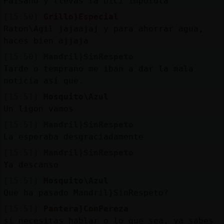
Paisano y llevas la bici impoluta
[15:50]
Grillo}Especial
Raton\Agil jajaajaj y para ahorrar agua,
haces bien ajjaja
[15:50]
Mandril}SinRespeto
Tarde o temprano me iban a dar la mala
noticia así que.
[15:51]
Mosquito\Azul
Un ligon vamos
[15:51]
Mandril}SinRespeto
La esperaba desgraciadamente
[15:51]
Mandril}SinRespeto
Ya descanso
[15:51]
Mosquito\Azul
Que ha pasado Mandril}SinRespeto?
[15:51]
Pantera}ConPereza
si necesitas hablar o lo que sea, ya sabes