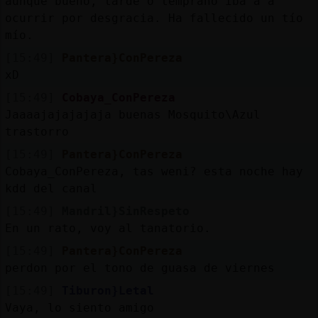
aunque bueno, tarde o temprano iba a a
ocurrir por desgracia. Ha fallecido un tío
mío.
[15:49]
Pantera}ConPereza
xD
[15:49]
Cobaya_ConPereza
Jaaaajajajajaja buenas Mosquito\Azul
trastorro
[15:49]
Pantera}ConPereza
Cobaya_ConPereza, tas weni? esta noche hay
kdd del canal
[15:49]
Mandril}SinRespeto
En un rato, voy al tanatorio.
[15:49]
Pantera}ConPereza
perdon por el tono de guasa de viernes
[15:49]
Tiburon}Letal
Vaya, lo siento amigo