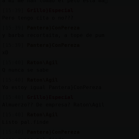
a mi me han tomao el pelo esta ma񡮡
[15:39]
Grillo}Especial
Pero tengo cita o no???
[15:39]
Pantera}ConPereza
y barba recortaita, a tope de pum
[15:39]
Pantera}ConPereza
xD
[15:40]
Raton\Agil
Q nunca se sabe
[15:40]
Raton\Agil
Yo estoy igual Pantera}ConPereza
[15:40]
Grillo}Especial
Almuerzo?? De empresa? Raton\Agil
[15:40]
Raton\Agil
Listo pal.finde
[15:40]
Pantera}ConPereza