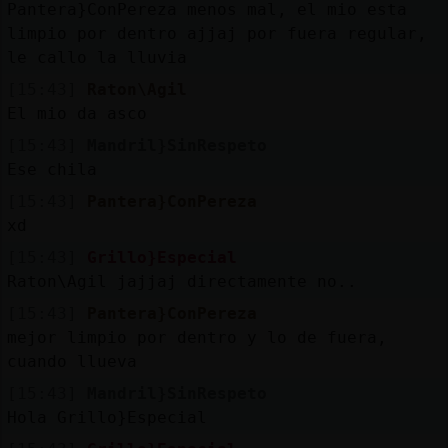
Pantera}ConPereza menos mal, el mio esta
limpio por dentro ajjaj por fuera regular,
le callo la lluvia
[15:43]
Raton\Agil
El mio da asco
[15:43]
Mandril}SinRespeto
Ese chila
[15:43]
Pantera}ConPereza
xd
[15:43]
Grillo}Especial
Raton\Agil jajjaj directamente no..
[15:43]
Pantera}ConPereza
mejor limpio por dentro y lo de fuera,
cuando llueva
[15:43]
Mandril}SinRespeto
Hola Grillo}Especial