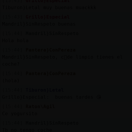
[15:43]
Grillo}Especial
Tiburon}Letal muy buenas muackkk
[15:43]
Grillo}Especial
Mandril}SinRespeto buenas
[15:44]
Mandril}SinRespeto
Hola hola
[15:44]
Pantera}ConPereza
Mandril}SinRespeto, c󭯠de limpio tienes el
coche?
[15:44]
Pantera}ConPereza
(hola)
[15:44]
Tiburon}Letal
Grillo}Especial: buenas tardes 😘
[15:44]
Raton\Agil
Ce yogursito
[15:44]
Mandril}SinRespeto
Tb no tengo coche