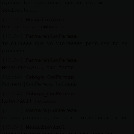
oyendo las canciones que un dia me
dedicaste...
[15:54]
Mosquito\Azul
Que se va a tombouctu
[15:54]
Pantera}ConPereza
te diriaaa que volvieraaaas pero eso no se
pideeeee
[15:54]
Pantera}ConPereza
Mosquito\Azul, tas tonto
[15:54]
Cobaya_ConPereza
Pantera}ConPereza holaaaa
[15:54]
Cobaya_ConPereza
Raton\Agil holaaaa
[15:54]
Pantera}ConPereza
es una pregunta, falta el interrogan te xd
[15:54]
Mosquito\Azul