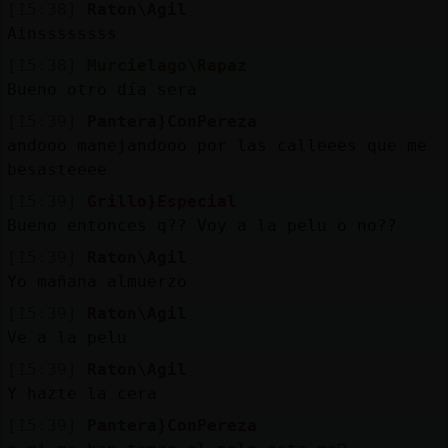
[15:38]
Raton\Agil
Ainssssssss
[15:38]
Murcielago\Rapaz
Bueno otro día sera
[15:39]
Pantera}ConPereza
andooo manejandooo por las calleees que me
besasteeee
[15:39]
Grillo}Especial
Bueno entonces q?? Voy a la pelu o no??
[15:39]
Raton\Agil
Yo mañana almuerzo
[15:39]
Raton\Agil
Ve a la pelu
[15:39]
Raton\Agil
Y hazte la cera
[15:39]
Pantera}ConPereza