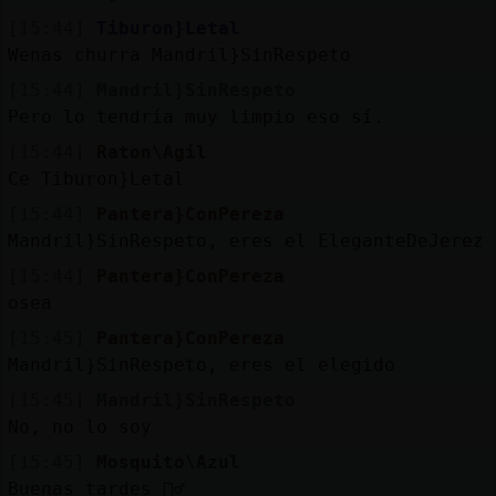
[15:44]
Tiburon}Letal
Wenas churra Mandril}SinRespeto
[15:44]
Mandril}SinRespeto
Pero lo tendría muy limpio eso sí.
[15:44]
Raton\Agil
Ce Tiburon}Letal
[15:44]
Pantera}ConPereza
Mandril}SinRespeto, eres el EleganteDeJerez
[15:44]
Pantera}ConPereza
osea
[15:45]
Pantera}ConPereza
Mandril}SinRespeto, eres el elegido
[15:45]
Mandril}SinRespeto
No, no lo soy
[15:45]
Mosquito\Azul
Buenas tardes 🙋‍♂️