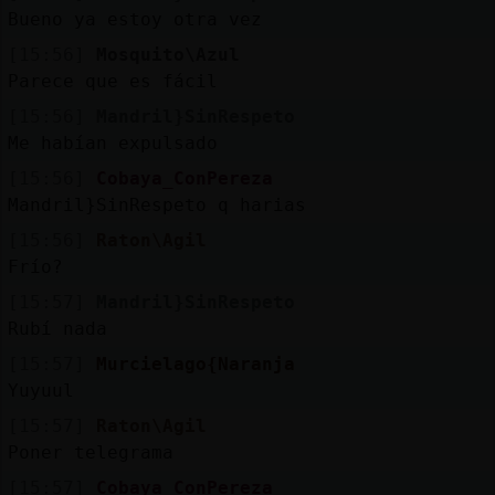
Bueno ya estoy otra vez
[15:56]
Mosquito\Azul
Parece que es fácil
[15:56]
Mandril}SinRespeto
Me habían expulsado
[15:56]
Cobaya_ConPereza
Mandril}SinRespeto q harias
[15:56]
Raton\Agil
Frío?
[15:57]
Mandril}SinRespeto
Rubí nada
[15:57]
Murcielago{Naranja
Yuyuul
[15:57]
Raton\Agil
Poner telegrama
[15:57]
Cobaya_ConPereza