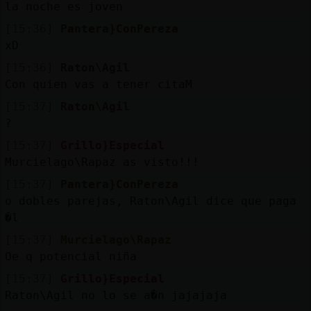
la noche es joven
[15:36]
Pantera}ConPereza
xD
[15:36]
Raton\Agil
Con quien vas a tener citaM
[15:37]
Raton\Agil
?
[15:37]
Grillo}Especial
Murcielago\Rapaz as visto!!!
[15:37]
Pantera}ConPereza
o dobles parejas, Raton\Agil dice que paga
�l
[15:37]
Murcielago\Rapaz
Oe q potencial niña
[15:37]
Grillo}Especial
Raton\Agil no lo se a�n jajajaja