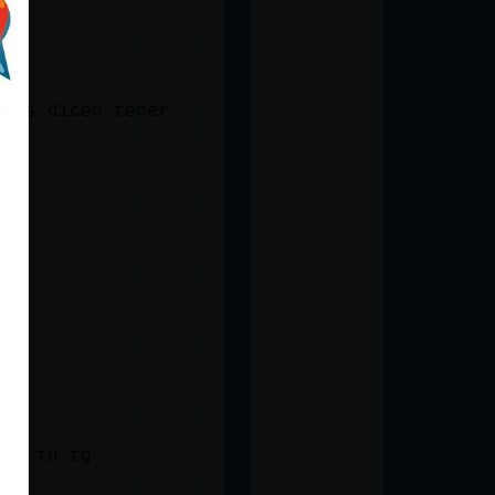
eros dicen tener
ame tu tg