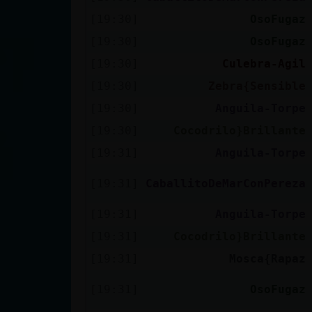
[19:30]
OsoFugaz
[19:30]
OsoFugaz
[19:30]
Culebra-Agil
[19:30]
Zebra{Sensible
[19:30]
Anguila-Torpe
[19:30]
Cocodrilo}Brillante
[19:31]
Anguila-Torpe
[19:31]
CaballitoDeMarConPereza
[19:31]
Anguila-Torpe
[19:31]
Cocodrilo}Brillante
[19:31]
Mosca{Rapaz
[19:31]
OsoFugaz