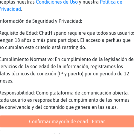
aceptas nuestras
Condiciones de Uso
y nuestra
Política de
porfa dejar el pv
Privacidad
.
ten cuidao con los privados que eso tiene pr
Información de Seguridad y Privacidad:
da miedo Cocodrilo}Brillante
Requisito de Edad: ChatHispano requiere que todos sus usuario
jaja normal
tengan 18 años o más para participar. El acceso a perfiles que
Mucho fantasma por aquí sueltos
no cumplan este criterio está restringido.
Jajajjaajajaja
Cumplimiento Normativo: En cumplimiento de la legislación de
a mi, como no me privan, estoy tranquila
servicios de la sociedad de la información, registramos los
datos técnicos de conexión (IP y puerto) por un periodo de 12
pero a mi me ignora
meses.
le digo que me de el tg si es verdad, y me i
Responsabilidad: Como plataforma de comunicación abierta,
anda que...
cada usuario es responsable del cumplimiento de las normas
Nas
de convivencia y del contenido que genera en las salas.
Zebra{Sensible ten cuidao te vayan a amarrar
Confirmar mayoría de edad - Entrar
Culebra-Agil muy buenas
Jajajajajajaja