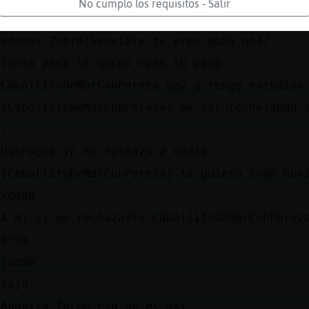
No cumplo los requisitos - Salir
Hola CaballitoDeMarConPereza
ademas Zebra{Sensible tu eres moña no??
Tanto peca lo mucho como lo poco
CaballitoDeMarConPereza gay q tengo estudios
[CaballitoDeMarConPereza] me est᳠rechazando 
OsoFugaz yo no rechazo a nadie
[CaballitoDeMarConPereza] te quiero como nov
xdddd
A mi si me rechazaste CaballitoDeMarConPerez
arsa
jummm
jaja
Anguila-Torpe eso no es asi