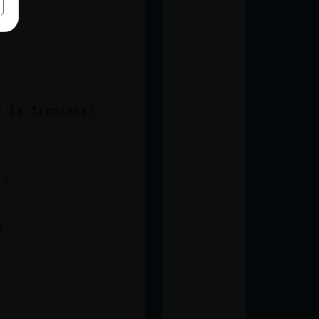
a la francesa?
io
a