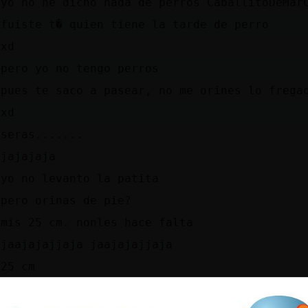
yo no he dicho nada de perros CaballitoDeMar
fuiste t� quien tiene la tarde de perro
xd
pero yo no tengo perros
pues te saco a pasear, no me orines lo frega
xd
seras.......
jajajaja
yo no levanto la patita
pero orinas de pie?
mis 25 cm. nonles hace falta
jaajajajjaja jaajajajjaja
25 cm
ya!