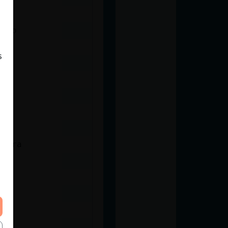
emio
s
gnora