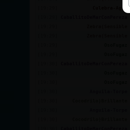
[19:29]
Culebra-Agil
[19:29]
CaballitoDeMarConPereza
[19:29]
Zebra{Sensible
[19:29]
Zebra{Sensible
[19:29]
OsoFugaz
[19:29]
OsoFugaz
[19:30]
CaballitoDeMarConPereza
[19:30]
OsoFugaz
[19:30]
OsoFugaz
[19:30]
Anguila-Torpe
[19:30]
Cocodrilo}Brillante
[19:30]
Anguila-Torpe
[19:30]
Cocodrilo}Brillante
[19:30]
CaballitoDeMarConPereza