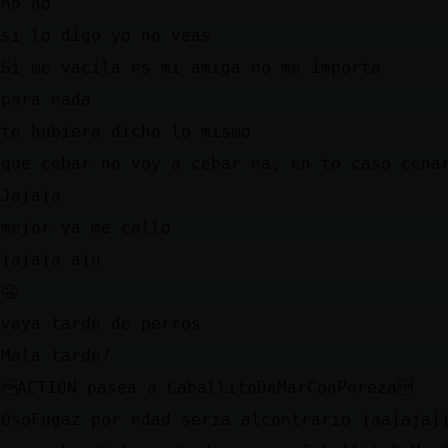
no no
si lo digo yo no veas
Si me vacila es mi amiga no me importa
para nada
te hubiera dicho lo mismo
que cebar no voy a cebar na, en to caso cena
Jajaja
mejor ya me callo
jajaja aju
🤐
vaya tarde de perros
Mala tarde?
ACTION pasea a CaballitoDeMarConPereza
OsoFugaz por edad seria alcontrario jaajajaj