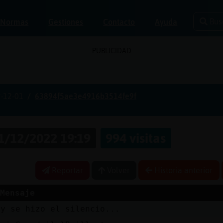
Bus
Normas
Gestiones
Contacto
Ayuda
PUBLICIDAD
-12-01
63894f5ae3e4916b3514fe9f
1/12/2022 19:19
994 visitas
Reportar
Volver
Historia anterior
Mensaje
y se hizo el silencio...