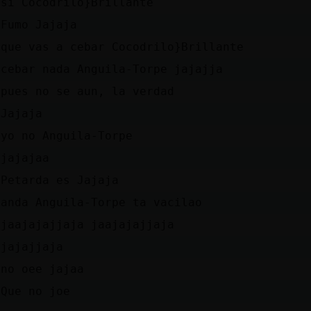
si Cocodrilo}Brillante
Fumo Jajaja
que vas a cebar Cocodrilo}Brillante
cebar nada Anguila-Torpe jajajja
pues no se aun, la verdad
Jajaja
yo no Anguila-Torpe
jajajaa
Petarda es Jajaja
anda Anguila-Torpe ta vacilao
jaajajajjaja jaajajajjaja
jajajjaja
no oee jajaa
Que no joe