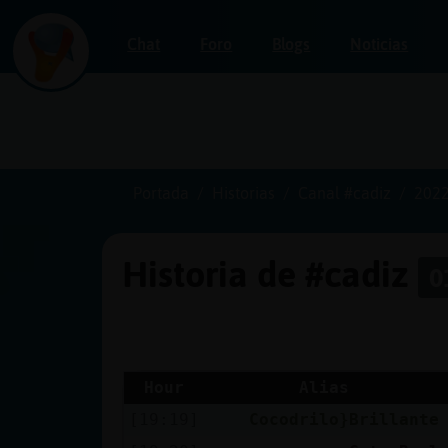
Chat
Foro
Blogs
Noticias
Iniciar
sesión
Portada
Historias
Canal #cadiz
2022
Historia de #cadiz
0
¡Chatea
sin
publicidad!
Hour
Alias
[19:19]
Cocodrilo}Brillante
Crear
una