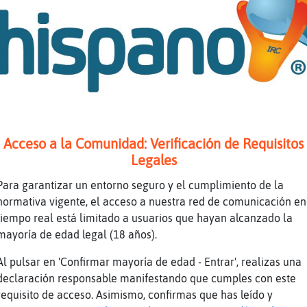
xd
a que tas quedao de piedra!!!
joeee pa k habre dicho na!
me he quedado con cara de:- s�todos los chat
20 y son 12, por esa ley.... serᮠ15
xddd
un moon
Acceso a la Comunidad: Verificación de Requisitos
jajajaja
Legales
ya ya
Para garantizar un entorno seguro y el cumplimiento de la
xd
normativa vigente, el acceso a nuestra red de comunicación en
Jajajajajjajaa
tiempo real está limitado a usuarios que hayan alcanzado la
mayoría de edad legal (18 años).
25 son 25
De ilusiones también se vive
Al pulsar en 'Confirmar mayoría de edad - Entrar', realizas una
declaración responsable manifestando que cumples con este
[CaballitoDeMarConPereza] si eso es cierto d
requisito de acceso. Asimismo, confirmas que has leído y
xddddddd