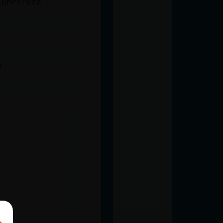
ConPereza
o