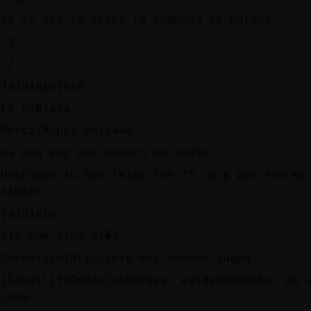
ya si eso te traes la bombona de butano
:$
:/
Jajajajajaja
Es as�java
Mosca{Rapaz holaaaa
pa una vez que quiero un novio
OsoFugaz tu has leido los 25 cm y por eso me
siemto
jajajaja
aju que plan ni�a
Cocodrilo}Brillante muy buenas guapa
[CaballitoDeMarConPereza] evidentemente, no 
cosa