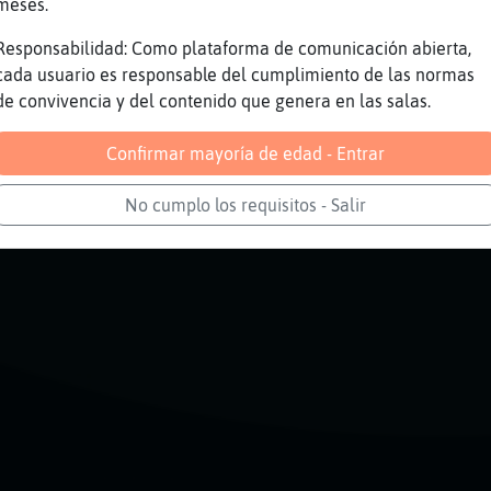
meses.
MpAyAso lo es
Responsabilidad: Como plataforma de comunicación abierta,
yAso soy alma libre todos para mi
cada usuario es responsable del cumplimiento de las normas
lo cepille
de convivencia y del contenido que genera en las salas.
Confirmar mayoría de edad - Entrar
Reportar
Volver
Historia anterior
No cumplo los requisitos - Salir