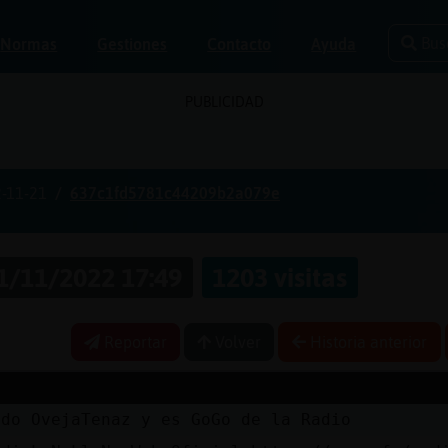
Bus
Normas
Gestiones
Contacto
Ayuda
PUBLICIDAD
-11-21
637c1fd5781c44209b2a079e
1/11/2022 17:49
1203 visitas
Reportar
Volver
Historia anterior
ado OvejaTenaz y es GoGo de la Radio