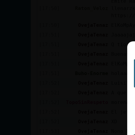
Emite R
cuenta
[17:50]
Raton_Veloz
llenarz
https:/
[17:50]
OvejaTenaz
ElKoMpA
Reservar
[17:51]
OvejaTenaz
Jaaaaja
alias
[17:51]
OvejaTenaz
Q tío x
[17:51]
OvejaTenaz
Buenas t
[17:51]
OvejaTenaz
ElKoMpA
Actualizar
[17:51]
Buho-Enorme
holaaaa
contraseña
[17:52]
OvejaTenaz
Luisillo
[17:52]
OvejaTenaz
A que a
[17:52]
TopoSinRespeto
morena3
Actualizar
IP virtual
[17:52]
OvejaTenaz
El jefe
[17:52]
OvejaTenaz
XD
[17:53]
OvejaTenaz
Nono XD