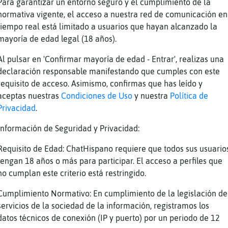
Para garantizar un entorno seguro y el cumplimiento de la
algo
normativa vigente, el acceso a nuestra red de comunicación en
a
tiempo real está limitado a usuarios que hayan alcanzado la
mayoría de edad legal (18 años).
erio
aldroa
Al pulsar en 'Confirmar mayoría de edad - Entrar', realizas una
declaración responsable manifestando que cumples con este
requisito de acceso. Asimismo, confirmas que has leído y
9 yo no dije nada
aceptas nuestras
Condiciones de Uso
y nuestra
Política de
Privacidad
.
a seguir ligando
Información de Seguridad y Privacidad:
o le hacen gracia xd
Requisito de Edad: ChatHispano requiere que todos sus usuario
enaz] mi amorrrrr <3
tengan 18 años o más para participar. El acceso a perfiles que
no cumplan este criterio está restringido.
Timidez guapooo ♥️♥️
Cumplimiento Normativo: En cumplimiento de la legislación de
es
servicios de la sociedad de la información, registramos los
datos técnicos de conexión (IP y puerto) por un periodo de 12
jajajaja kno