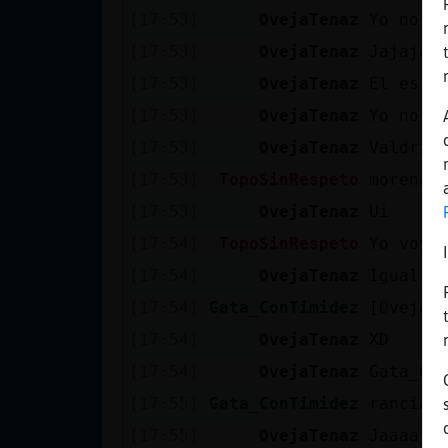
Mis blogs
[17:53]
OvejaTenaz
Yo no v
[17:53]
OvejaTenaz
Jajajaj
[17:53]
OvejaTenaz
El es s
Mis foros
[17:53]
OvejaTenaz
Yo no v
[17:53]
OvejaTenaz
Valdria
[17:53]
TopoSinRespeto
morena3
Registrar
[17:53]
OvejaTenaz
Ui
un canal
[17:54]
TopoSinRespeto
Yo voy 
[17:54]
OvejaTenaz
Igual n
Más
[17:54]
Gata_ConTimidez
[OvejaT
gestiones
[17:54]
OvejaTenaz
XD
[17:54]
OvejaTenaz
Gata_Con
[17:55]
Gata_ConTimidez
rancia 
[17:55]
OvejaTenaz
Jaaaaja