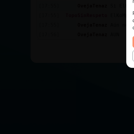
[17:55]
OvejaTenaz
Si ElKo
[17:55]
TopoSinRespeto
ElKoMpA
[17:55]
OvejaTenaz
Aún no 
[17:56]
OvejaTenaz
AUN