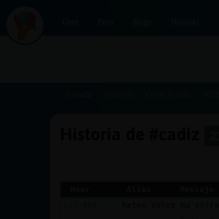
Chat
Foro
Blogs
Noticias
Iniciar
sesión
Portada
Historias
Canal #cadiz
2022
Historia de #cadiz
2
¡Chatea
sin
publicidad!
Hour
Alias
Mensaje
[17:49]
Raton_Veloz
Ha entr
Crear
una