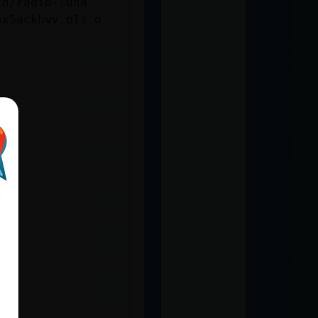
io/radio-luna-
5x5ackhvv.pls o