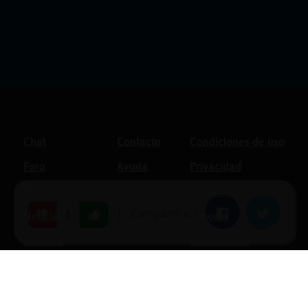
Chat
Contacto
Condiciones de uso
Foro
Ayuda
Privacidad
Blogs
Política de cookies
|
Compartir en:
Facebook
Twitter
5
Noticias
Soporte
Normas
Anunciantes
Estadísticas
Historias