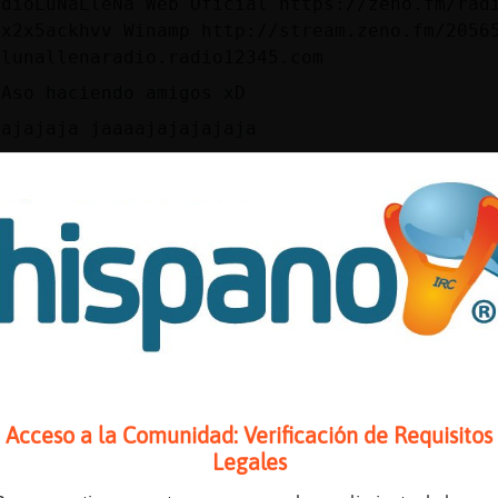
adioLuNaLleNa Web Oficial https://zeno.fm/rad
kx2x5ackhvv Winamp http://stream.zeno.fm/2056
/lunallenaradio.radio12345.com
yAso haciendo amigos xD
jajajaja jaaaajajajajaja
d
ardes cielo 😘
yAso nah yo soy normalucha
 OvejaTenaz muakssss
 holaaaa peque 😘😘
utoridad poca tengo
9 está en mi privado
 es Gata_ConTimidez
Acceso a la Comunidad: Verificación de Requisitos
Legales