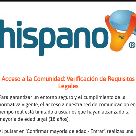
a{Transparente muaaaks linda
 si me da que fué poca si xD
lla-Locuaz hola bonita muuuacks!
a cenar Ardilla-Locuaz
aaa Cabra{Transparente muaksssssssss
uito-Insufrible muuuacks bonico
Acceso a la Comunidad: Verificación de Requisitos
 mala memoria yo?
Legales
ntendí
Para garantizar un entorno seguro y el cumplimiento de la
normativa vigente, el acceso a nuestra red de comunicación en
o bastante mala, sí
tiempo real está limitado a usuarios que hayan alcanzado la
mayoría de edad legal (18 años).
bueno 🤦🏻‍♀️
tiene que ver eso Ocsi?
Al pulsar en 'Confirmar mayoría de edad - Entrar', realizas una