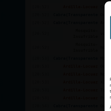
cuenta
[20:52]
Ardilla-Locuaz
Cabr
[20:52]
Cabra{Transparente
Ocsi
[20:52]
Cabra{Transparente
Ardi
Reservar
Mosquito-
alias
[20:52]
voy 
Insufrible
Mosquito-
[20:52]
hola
Insufrible
Actualizar
[20:53]
Cabra{Transparente
Mosq
contraseña
[20:53]
Ardilla-Locuaz
Ocsi
[20:53]
Ardilla-Locuaz
No e
[20:53]
Ardilla-Locuaz
XD
Actualizar
[20:53]
Ardilla-Locuaz
Teng
IP virtual
[20:53]
Ardilla-Locuaz
Pero 
[20:54]
Cabra{Transparente
Que 