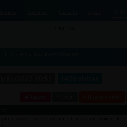
Bus
Normas
Gestiones
Contacto
Ayuda
PUBLICIDAD
-11-20
637acef2ced0e3721f260b72
0/11/2022 20:51
1470 visitas
Reportar
Volver
Historia anterior
aje
 pues nose, no recuerdo si nos conocemos de a
ad