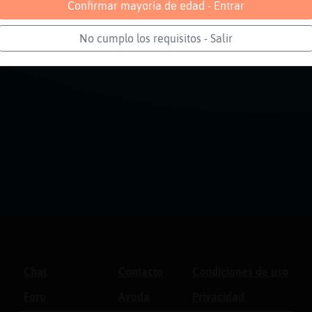
Confirmar mayoría de edad - Entrar
No cumplo los requisitos - Salir
Chat
Contacto
Condiciones de uso
Foro
Ayuda
Privacidad