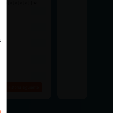
ajajajajajajjaa
s
Historia siguiente