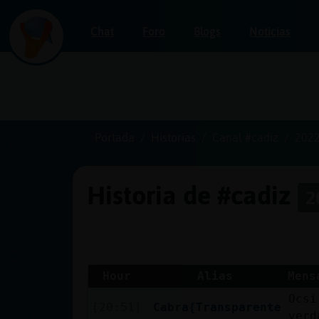
Chat
Foro
Blogs
Noticias
Iniciar
sesión
Portada
Historias
Canal #cadiz
2022
Historia de #cadiz
2
¡Chatea
sin
publicidad!
Hour
Alias
Mens
Ocsi
Crear
[20:51]
Cabra{Transparente
verd
una