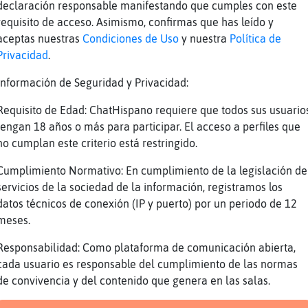
declaración responsable manifestando que cumples con este
a{Transparente no nos habrá confundido, no? J
requisito de acceso. Asimismo, confirmas que has leído y
o yo a seguir trabajando, luego os leo!
aceptas nuestras
Condiciones de Uso
y nuestra
Política de
lla-Locuaz pues no sé igual si xD
Privacidad
.
 Gata}ConPrisa ahora que m voy vienes?
Información de Seguridad y Privacidad:
condes de mi!?!?!?!?!?!?
Requisito de Edad: ChatHispano requiere que todos sus usuario
s pillao
tengan 18 años o más para participar. El acceso a perfiles que
!
no cumplan este criterio está restringido.
ION se va toda triste :(
Cumplimiento Normativo: En cumplimiento de la legislación de
servicios de la sociedad de la información, registramos los
datos técnicos de conexión (IP y puerto) por un periodo de 12
}ConPrisa :*
meses.
Reportar
Volver
Historia anterior
Responsabilidad: Como plataforma de comunicación abierta,
cada usuario es responsable del cumplimiento de las normas
de convivencia y del contenido que genera en las salas.