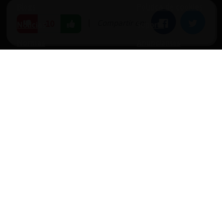
Blogs
Política de cookies
|
Compartir en:
Facebook
Twitter
-10
Noticias
Soporte
Normas
Anunciantes
Estadísticas
Historias
Tu foro gratis
opyright © 1996-2026 Chat Hispano, S.L.U. Todos los derechos reservado