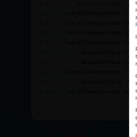
Mis blogs
[20:55]
Ardilla-Locuaz
Cabr
[20:55]
Cabra{Transparente
Buen
[20:55]
Cabra{Transparente
Ardi
Mis foros
[20:55]
Cabra{Transparente
Joer
[20:55]
Cabra{Transparente
Tees
[20:55]
Gata}ConPrisa
m'ha
Registrar
[20:55]
Gata}ConPrisa
Hola
un canal
[20:56]
Cabra{Transparente
ACT
[20:56]
Gata}ConPrisa
:*
[20:56]
Cabra{Transparente
Gata
Más
gestiones