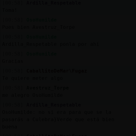
[00:58]
Ardilla_Respetable
Toma!
[00:58]
OsoHumilde
Pues bien Avestruz_Torpe
[00:58]
OsoHumilde
Ardilla_Respetable ponla por ahí
[00:58]
OsoHumilde
Gracias
[00:58]
CaballitoDeMar\Fugaz
Te quiere meter algo
[00:58]
Avestruz_Torpe
me alegro OsoHumilde
[00:58]
Ardilla_Respetable
OsoHumilde: no si era para que se la
pasarás a Culebra}Verde que está bien
buena