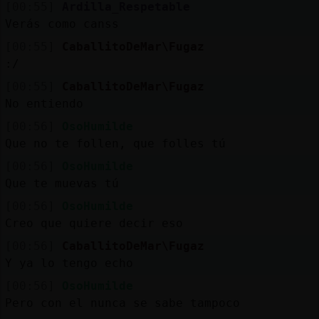
[00:55]
Ardilla_Respetable
Verás como canss
[00:55]
CaballitoDeMar\Fugaz
:/
[00:55]
CaballitoDeMar\Fugaz
No entiendo
[00:56]
OsoHumilde
Que no te follen, que folles tú
[00:56]
OsoHumilde
Que te muevas tú
[00:56]
OsoHumilde
Creo que quiere decir eso
[00:56]
CaballitoDeMar\Fugaz
Y ya lo tengo echo
[00:56]
OsoHumilde
Pero con el nunca se sabe tampoco