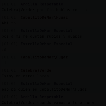
[01:01]
Ardilla_Respetable
Culebra}Verde: por fin hablas cosita
[01:01]
CaballitoDeMar\Fugaz
Ahí ta
[01:01]
EstrellaDeMar_Especial
pos a mi me gustan rubias y guapas
[01:01]
EstrellaDeMar_Especial
:$
[01:01]
CaballitoDeMar\Fugaz
.i.
[01:01]
Culebra}Verde
Estoy en otros lares
[01:01]
EstrellaDeMar_Especial
eso pa quien es CaballitoDeMar\Fugaz
[01:01]
Ardilla_Respetable
Culebra}Verde: cuando vamos a tener una