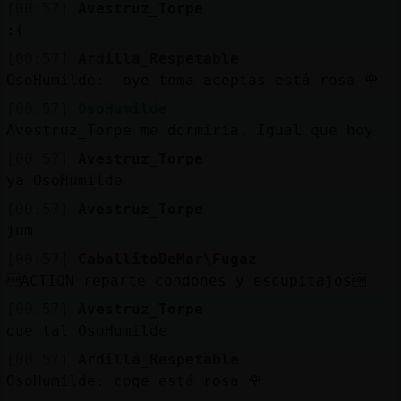
[00:57]
Avestruz_Torpe
:(
[00:57]
Ardilla_Respetable
OsoHumilde: oye toma aceptas está rosa 🌹
[00:57]
OsoHumilde
Avestruz_Torpe me dormiría. Igual que hoy
[00:57]
Avestruz_Torpe
ya OsoHumilde
[00:57]
Avestruz_Torpe
jum
[00:57]
CaballitoDeMar\Fugaz
ACTION reparte condones y escupitajos
[00:57]
Avestruz_Torpe
que tal OsoHumilde
[00:57]
Ardilla_Respetable
OsoHumilde: coge está rosa 🌹