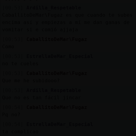
[00:53]
Ardilla_Respetable
CaballitoDeMar\Fugaz es que cuando te subes
encima así y empiezas a mí me dan ganas de
vomitar si e comió ajjaja
[00:53]
CaballitoDeMar\Fugaz
Como
[00:53]
EstrellaDeMar_Especial
no te cueles
[00:53]
CaballitoDeMar\Fugaz
Que me he subidooo?
[00:53]
Ardilla_Respetable
Que no es tan fácil jincar
[00:54]
CaballitoDeMar\Fugaz
Pq no?
[00:54]
EstrellaDeMar_Especial
ta complicao