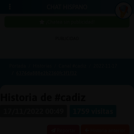
CHAT HISPANO
¡Chatea sin publicidad!
PUBLICIDAD
Iniciar
sesión
Portada
Historias
Canal #cadiz
2022-11-17
6376da888e2b2360fc3f1f32
¡Chatea
sin
publici
Historia de #cadiz
17/11/2022 00:49
1759 visitas
Crear
una
Reportar
Historia anterior
cuenta