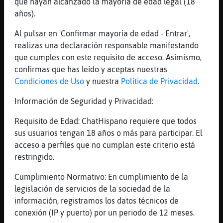
que hayan alcanzado la mayoría de edad legal (18
[01:00]
CaballitoDeMar\Fugaz
años).
Aver si asoma
Al pulsar en 'Confirmar mayoría de edad - Entrar',
[01:00]
OsoHumilde
realizas una declaración responsable manifestando
Avestruz_Torpe y eso?
que cumples con este requisito de acceso. Asimismo,
[01:00]
Ardilla_Respetable
confirmas que has leído y aceptas nuestras
OsoHumilde: a mí nada me sale mal soy un
Condiciones de Uso
y nuestra
Política de Privacidad
.
crack
Información de Seguridad y Privacidad:
[01:00]
Ardilla_Respetable
CaballitoDeMar\Fugaz: nunca habla pero es
Requisito de Edad: ChatHispano requiere que todos
guapísima te lo aseguro
sus usuarios tengan 18 años o más para participar. El
acceso a perfiles que no cumplan este criterio está
[01:00]
OsoHumilde
restringido.
Ardilla_Respetable ja ja ja... JAJAJAJAJA
[01:00]
Avestruz_Torpe
Cumplimiento Normativo: En cumplimiento de la
ayudando a una amiga OsoHumilde
legislación de servicios de la sociedad de la
información, registramos los datos técnicos de
[01:00]
Avestruz_Torpe
conexión (IP y puerto) por un periodo de 12 meses.
que la lleve a un sitio