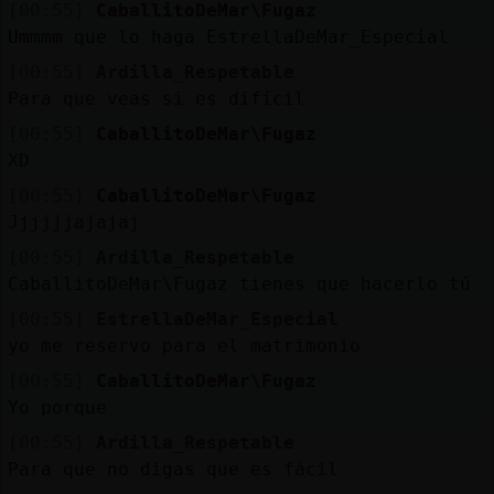
[00:55]
CaballitoDeMar\Fugaz
Ummmm que lo haga EstrellaDeMar_Especial
[00:55]
Ardilla_Respetable
Para que veas si es difícil
[00:55]
CaballitoDeMar\Fugaz
XD
[00:55]
CaballitoDeMar\Fugaz
Jjjjjjajajaj
[00:55]
Ardilla_Respetable
CaballitoDeMar\Fugaz tienes que hacerlo tú
[00:55]
EstrellaDeMar_Especial
yo me reservo para el matrimonio
[00:55]
CaballitoDeMar\Fugaz
Yo porque
[00:55]
Ardilla_Respetable
Para que no digas que es fácil