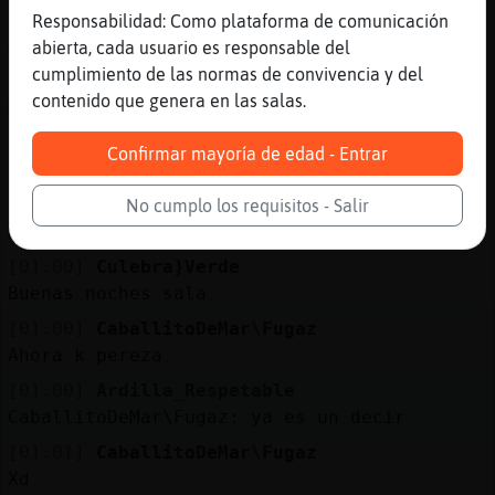
[01:00]
CaballitoDeMar\Fugaz
Responsabilidad: Como plataforma de comunicación
A mi ni fu ni fa
abierta, cada usuario es responsable del
cumplimiento de las normas de convivencia y del
[01:00]
OsoHumilde
contenido que genera en las salas.
Muy bien, Avestruz_Torpe
[01:00]
CaballitoDeMar\Fugaz
Confirmar mayoría de edad - Entrar
No soy lesbi
[01:00]
CaballitoDeMar\Fugaz
No cumplo los requisitos - Salir
XD
[01:00]
Culebra}Verde
Buenas noches sala
[01:00]
CaballitoDeMar\Fugaz
Ahora k pereza
[01:00]
Ardilla_Respetable
CaballitoDeMar\Fugaz: ya es un decir
[01:01]
CaballitoDeMar\Fugaz
Xd