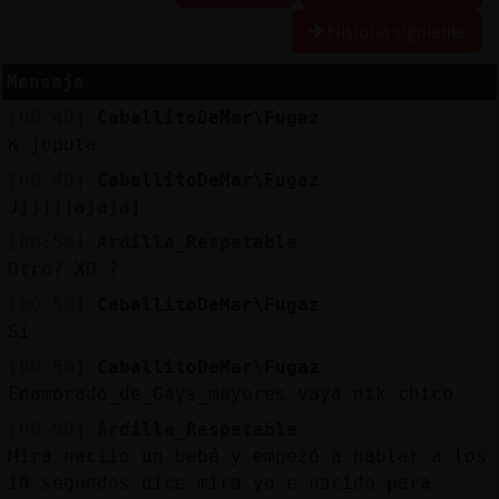
Historia siguiente
Mensaje
Reserva
[00:49]
CaballitoDeMar\Fugaz
alias
K joputa
[00:49]
CaballitoDeMar\Fugaz
Jjjjjjajajaj
Actuali
[00:50]
Ardilla_Respetable
contras
Otro? XD ?
[00:50]
CaballitoDeMar\Fugaz
Si
Actuali
[00:50]
CaballitoDeMar\Fugaz
IP
Enamorado_de_Gays_mayores vaya nik chico
virtual
[00:50]
Ardilla_Respetable
Mira naciio un bebé y empezó a hablar a los
10 segundos dice mira yo e nacido para