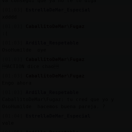
va consegui que ya no te lo diga
[01:03]
EstrellaDeMar_Especial
xdddd
[01:03]
CaballitoDeMar\Fugaz
:(
[01:03]
Ardilla_Respetable
OsoHumilde oye
[01:03]
CaballitoDeMar\Fugaz
ACTION dice chao
[01:03]
CaballitoDeMar\Fugaz
Engo ahora
[01:03]
Ardilla_Respetable
CaballitoDeMar\Fugaz: tu cred que yo y
OsoHumilde hacemos buena pareja. ?
[01:04]
EstrellaDeMar_Especial
vale