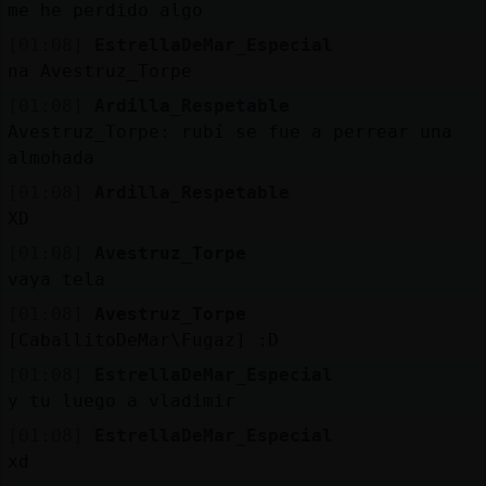
me he perdido algo
[01:08]
EstrellaDeMar_Especial
na Avestruz_Torpe
[01:08]
Ardilla_Respetable
Avestruz_Torpe: rubí se fue a perrear una
almohada
[01:08]
Ardilla_Respetable
XD
[01:08]
Avestruz_Torpe
vaya tela
[01:08]
Avestruz_Torpe
[CaballitoDeMar\Fugaz] :D
[01:08]
EstrellaDeMar_Especial
y tu luego a vladimir
[01:08]
EstrellaDeMar_Especial
xd