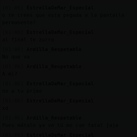
[01:06]
EstrellaDeMar_Especial
o te crees que esta pegada a la pantalla
permanente?
[01:06]
EstrellaDeMar_Especial
al final te zurro
[01:06]
Ardilla_Respetable
No que va
[01:06]
Ardilla_Respetable
A mí?
[01:06]
EstrellaDeMar_Especial
no a tu primo
[01:06]
EstrellaDeMar_Especial
xd
[01:06]
Ardilla_Respetable
Pues mátalo ya ve tú me cae fatal jaja
[01:06]
EstrellaDeMar_Especial