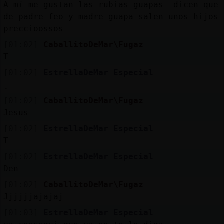
A mí me gustan las rubias guapas dicen que
de padre feo y madre guapa salen unos hijos
preccioossos
[01:02]
CaballitoDeMar\Fugaz
T
[01:02]
EstrellaDeMar_Especial
[01:02]
CaballitoDeMar\Fugaz
Jesus
[01:02]
EstrellaDeMar_Especial
T
[01:02]
EstrellaDeMar_Especial
Den
[01:02]
CaballitoDeMar\Fugaz
Jjjjjjajajaj
[01:03]
EstrellaDeMar_Especial