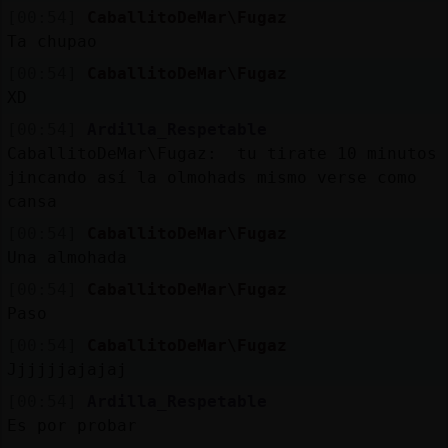
[00:54]
CaballitoDeMar\Fugaz
Ta chupao
[00:54]
CaballitoDeMar\Fugaz
XD
[00:54]
Ardilla_Respetable
CaballitoDeMar\Fugaz: tu tirate 10 minutos
jincando así la olmohads mismo verse como
cansa
[00:54]
CaballitoDeMar\Fugaz
Una almohada
[00:54]
CaballitoDeMar\Fugaz
Paso
[00:54]
CaballitoDeMar\Fugaz
Jjjjjjajajaj
[00:54]
Ardilla_Respetable
Es por probar