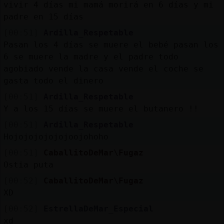
Mis
vivir 4 días mi mamá morirá en 6 días y mi
blogs
padre en 15 días
[00:51]
Ardilla_Respetable
Pasan los 4 días se muere el bebé pasan los
6 se muere la madre y el padre todo
Mis
agobiado vende la casa vende el coche se
foros
gasta todo el dinero
[00:51]
Ardilla_Respetable
Y a los 15 días se muere el butanero !!
Registr
[00:51]
Ardilla_Respetable
un
Hojojojojojojoojohoho
canal
[00:51]
CaballitoDeMar\Fugaz
Ostia puta
[00:52]
CaballitoDeMar\Fugaz
Más
XD
gestion
[00:52]
EstrellaDeMar_Especial
xd