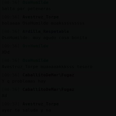
[00:56]
OsoHumilde
Salta por peteneras
[00:56]
Avestruz_Torpe
holaaaa OsoHumilde muaksssssssss
[00:56]
Ardilla_Respetable
OsoHumilde: muy agudo cosa bonita
[00:56]
OsoHumilde
XDd
[00:56]
OsoHumilde
Avestruz_Torpe muaaaaakkksss tesoro
[00:56]
CaballitoDeMar\Fugaz
Y q problemas hay
[00:56]
CaballitoDeMar\Fugaz
Xd
[00:57]
Avestruz_Torpe
ayer te salude y na