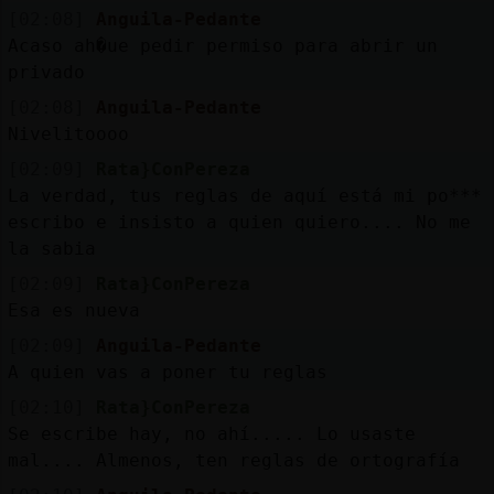
Mis
[02:08]
Anguila-Pedante
blogs
Acaso ah�ue pedir permiso para abrir un
privado
[02:08]
Anguila-Pedante
Nivelitoooo
Mis
foros
[02:09]
Rata}ConPereza
La verdad, tus reglas de aquí está mi po***
escribo e insisto a quien quiero.... No me
la sabia
Registr
[02:09]
Rata}ConPereza
un
Esa es nueva
canal
[02:09]
Anguila-Pedante
A quien vas a poner tu reglas
[02:10]
Rata}ConPereza
Más
Se escribe hay, no ahí..... Lo usaste
gestion
mal.... Almenos, ten reglas de ortografía