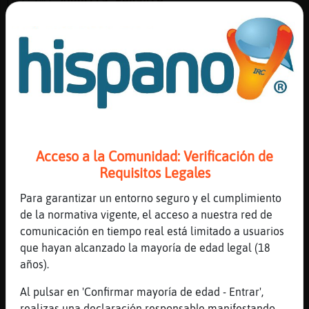
[02:10]
Anguila-Pedante
Pero t� me vas a decir
[02:10]
Anguila-Pedante
Que o que no
[02:11]
Rata}ConPereza
Que eres bobo eso te digo
[02:11]
Anguila-Pedante
Esta persona estᠦaltando el respeto
Acceso a la Comunidad: Verificación de
[02:11]
Anguila-Pedante
Requisitos Legales
El responsable
[02:11]
Rata}ConPereza
Para garantizar un entorno seguro y el cumplimiento
Que tú abras a quien quieras, pero no te
de la normativa vigente, el acceso a nuestra red de
ofendas si te lo reprochan idiota
comunicación en tiempo real está limitado a usuarios
que hayan alcanzado la mayoría de edad legal (18
[02:11]
Anguila-Pedante
años).
Deber�hecharla de aqui
[02:11]
Rata}ConPereza
Al pulsar en 'Confirmar mayoría de edad - Entrar',
Tu insultante antes
realizas una declaración responsable manifestando