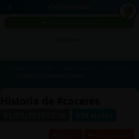
CHAT HISPANO
¡Chatea sin publicidad!
PUBLICIDAD
Iniciar
sesión
Portada
Historias
Canal #caceres
2023-02-01
63db0c5c1b29690403627d6e
¡Chatea
sin
publici
Historia de #caceres
01/02/2023 02:06
838 visitas
Crear
una
Reportar
Historia anterior
cuenta