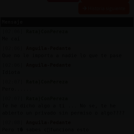
Historia siguiente
Mensaje
Reserva
[02:06]
Rata}ConPereza
alias
Me caí
[02:06]
Anguila-Pedante
Que no le importa a nadie lo que te pase
Actuali
[02:06]
Anguila-Pedante
contras
Idiota
[02:07]
Rata}ConPereza
Pero......
Actuali
[02:07]
Rata}ConPereza
IP
Te he dicho algo a ti ... No se, te he
virtual
abierto un privado sin permiso o algo????
[02:08]
Anguila-Pedante
Pero t� sabes c󭯠funciona esto