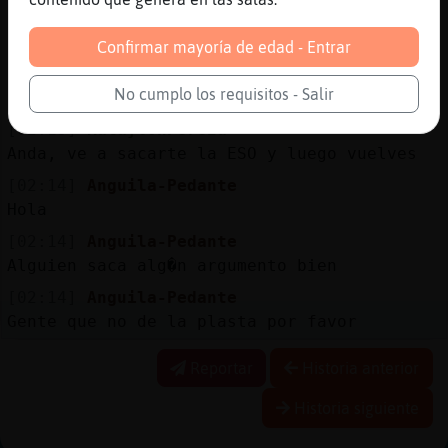
[02:13]
Anguila-Pedante
Que muy bien
Confirmar mayoría de edad - Entrar
[02:13]
Anguila-Pedante
No cumplo los requisitos - Salir
Ponte delante
[02:13]
Rata}ConPereza
Anda, ve a sacarte la ESO y luego vuelves
[02:14]
Anguila-Pedante
Hola
[02:14]
Anguila-Pedante
Alguien saca alg�n argumento bien
[02:14]
Anguila-Pedante
Gente que no de la plasta por favor
Reportar
Historia anterior
Historia siguiente