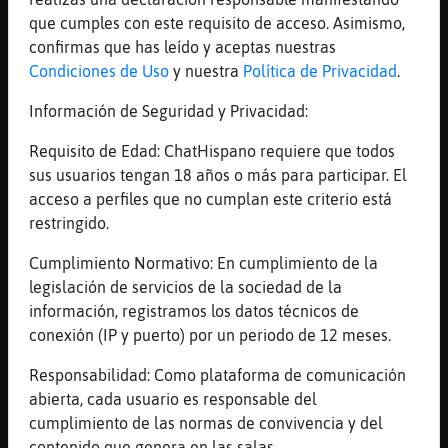
que cumples con este requisito de acceso. Asimismo,
[02:11]
Rata}ConPereza
confirmas que has leído y aceptas nuestras
Si echan.... Nos vamos los 2
Condiciones de Uso
y nuestra
Política de Privacidad
.
[02:12]
Anguila-Pedante
Yo no e insultado
Información de Seguridad y Privacidad:
[02:12]
Anguila-Pedante
Requisito de Edad: ChatHispano requiere que todos
Tu si
sus usuarios tengan 18 años o más para participar. El
[02:12]
Anguila-Pedante
acceso a perfiles que no cumplan este criterio está
Y no tienes educaci�n
restringido.
[02:12]
Rata}ConPereza
Cumplimiento Normativo: En cumplimiento de la
Uy qué no.... Hay ahí .. un idiota escrito
legislación de servicios de la sociedad de la
por ti.
información, registramos los datos técnicos de
[02:12]
Anguila-Pedante
conexión (IP y puerto) por un periodo de 12 meses.
Ah�� nivel
Responsabilidad: Como plataforma de comunicación
[02:12]
Rata}ConPereza
abierta, cada usuario es responsable del
Tengo la misma educación que tú cerebro,
cumplimiento de las normas de convivencia y del
ofendidito.
contenido que genera en las salas.