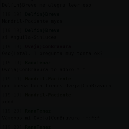
Delfin}Breve me alegra leer eso
[19:19]
Delfin}Breve
Mandril-Paciente myas
[19:19]
Delfin}Breve
si Anguila-SinLuces
[19:19]
Oveja}ConBravura
Oso{Letal: 1 pregunta muy tonta ok?
[19:19]
RanaTenaz
Oveja}ConBravura te adoro *_*
[19:19]
Mandril-Paciente
que buena boca tienes Oveja}ConBravura
[19:19]
Mandril-Paciente
xddd
[19:20]
RanaTenaz
Vámonos mi Oveja}ConBravura :*:*:*
[19:20]
RanaTenaz