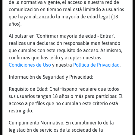
[19:17]
Delfin}Breve
de la normativa vigente, el acceso a nuestra red de
hola Anguila-SinLuces
comunicación en tiempo real está limitado a usuarios
que hayan alcanzado la mayoría de edad legal (18
[19:17]
RanaTenaz
años).
Cabra_Verde pero hago castillos de arena,
nunca una montañaa
Al pulsar en 'Confirmar mayoría de edad - Entrar',
[19:17]
Cabra_Verde
realizas una declaración responsable manifestando
Yo las 2
que cumples con este requisito de acceso. Asimismo,
confirmas que has leído y aceptas nuestras
[19:17]
Oveja}ConBravura
Condiciones de Uso
y nuestra
Política de Privacidad
.
Oso{Letal: estas married!
[19:17]
Oso{Letal
Información de Seguridad y Privacidad:
.oO Oveja}ConBravura Oo. y?
Requisito de Edad: ChatHispano requiere que todos
[19:17]
Anguila-SinLuces
sus usuarios tengan 18 años o más para participar. El
Delfin}Breve después de todo lo que a dicho
acceso a perfiles que no cumplan este criterio está
de ti aun estás aquí con ella?
restringido.
[19:17]
Oveja}ConBravura
Cumplimiento Normativo: En cumplimiento de la
Oso{Letal: dejemonos de obviedades!
legislación de servicios de la sociedad de la
[19:17]
Oso{Letal