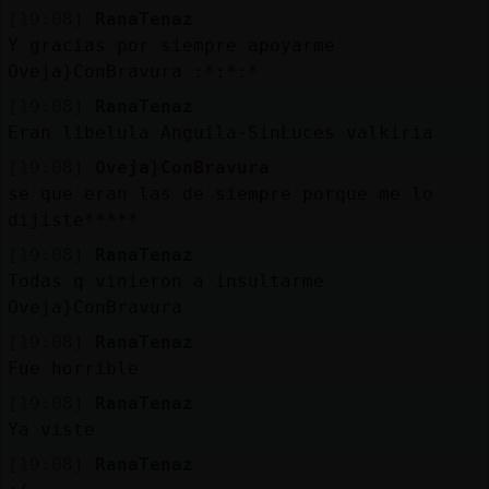
[19:08]
RanaTenaz
Y gracias por siempre apoyarme
Oveja}ConBravura :*:*:*
[19:08]
RanaTenaz
Eran libelula Anguila-SinLuces valkiria
[19:08]
Oveja}ConBravura
se que eran las de siempre porque me lo
dijiste*****
[19:08]
RanaTenaz
Todas q vinieron a insultarme
Oveja}ConBravura
[19:08]
RanaTenaz
Fue horrible
[19:08]
RanaTenaz
Ya viste
[19:08]
RanaTenaz