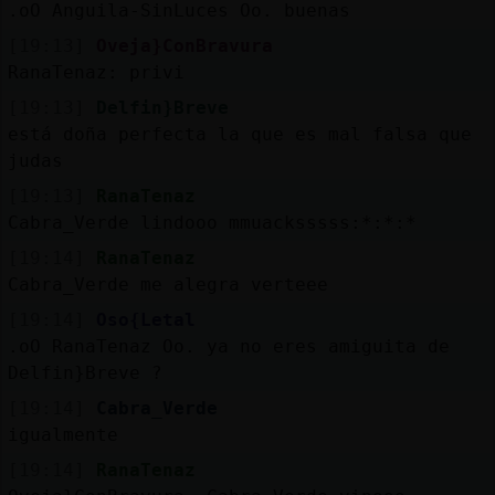
.oO Anguila-SinLuces Oo. buenas
[19:13]
Oveja}ConBravura
RanaTenaz: privi
[19:13]
Delfin}Breve
está doña perfecta la que es mal falsa que
judas
[19:13]
RanaTenaz
Cabra_Verde lindooo mmuacksssss:*:*:*
[19:14]
RanaTenaz
Cabra_Verde me alegra verteee
[19:14]
Oso{Letal
.oO RanaTenaz Oo. ya no eres amiguita de
Delfin}Breve ?
[19:14]
Cabra_Verde
igualmente
[19:14]
RanaTenaz