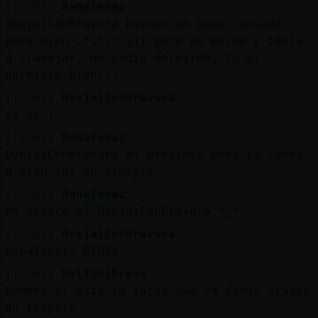
[19:07]
RanaTenaz
Oveja}ConBravura biennn un poco cansada
M
is
r
o
s
pero bien :*:*:* sii pero no mucho y tenía
fo
q trabajar, no podía dormirme, tu si
dormiste bien???
[19:07]
Oveja}ConBravura
R
e
g
s
r
a
r
n
a
n
a
yo si !
[19:07]
RanaTenaz
Oveja}ConBravura mi precioso pero ya sabes
q eran las de siempre
[19:07]
RanaTenaz
Me alegro mi Oveja}ConBravura *_*
[19:07]
Oveja}ConBravura
RanaTenaz: DIOSA
[19:07]
Delfin}Breve
hombre si está la falsa que va dando clases
de respeto