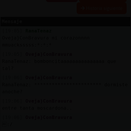
Historia siguiente
R
e
s
e
r
v
a
lia
s
r a
Mensaje
[19:05]
RanaTenaz
Oveja}ConBravura mi corazonnnn
A
c
tu
a
liz
r
o
n
tr
a
s
e
ñ
a
mmuacksssss:*:*:*
a
c
[19:05]
Oveja}ConBravura
RanaTenaz: bomboncitaaaaaaaaaaaaaaa que
tal?
A
c
tu
a
liz
a
ir
tu
a
[19:06]
Oveja}ConBravura
r IP
RanaTenaz: *********************** dormiste
v
l
anoche?
[19:06]
Oveja}ConBravura
entre tanta moscardona..
M
is
lo
g
s
b
[19:06]
Oveja}ConBravura
:/