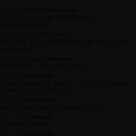
:(
[19:08]
Oveja}ConBravura
RanaTenaz: A ESAS MOSCARDONAS EL
MATAMOSCARDONES!
[19:08]
Leon}Brillante
Avisando a Oveja}ConBravura de que no use
mayúsculas. [1]
[19:09]
Oveja}ConBravura
RanaTenaz: leerte me alegra!!
[19:09]
RanaTenaz
Oveja}ConBravura pues si, ojalá se dieran
cuenta de lo malas q son
[19:09]
RanaTenaz
No entiendo como las dejan entrar
[19:09]
RanaTenaz
Siempre insultan
[19:09]
RanaTenaz