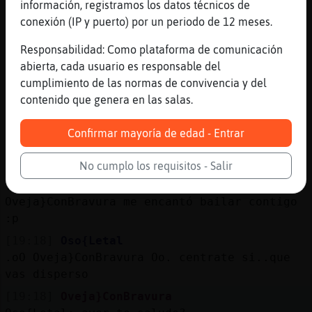
información, registramos los datos técnicos de
.oO Anguila-SinLuces Oo. calla que han
conexión (IP y puerto) por un periodo de 12 meses.
partido peras
Responsabilidad: Como plataforma de comunicación
[19:17]
Delfin}Breve
abierta, cada usuario es responsable del
es una falsa Anguila-SinLuces paso de ella
cumplimiento de las normas de convivencia y del
[19:17]
Oso{Letal
contenido que genera en las salas.
.oO Oveja}ConBravura Oo. luego vendras a
saludarme... chaquetero
Confirmar mayoría de edad - Entrar
[19:18]
Oveja}ConBravura
Oso{Letal: yo me centro en RanaTenaz!
No cumplo los requisitos - Salir
[19:18]
RanaTenaz
Oveja}ConBravura me encantó bailar contigo
:p
[19:18]
Oso{Letal
.oO Oveja}ConBravura Oo. centrate si..que
vas disperso
[19:18]
Oveja}ConBravura