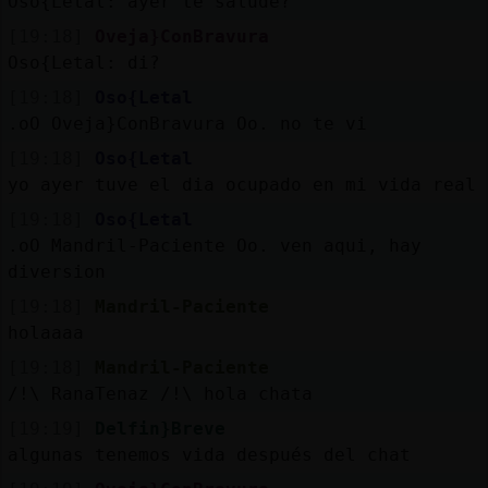
Oso{Letal: ayer te salude?
[19:18]
Oveja}ConBravura
Oso{Letal: di?
[19:18]
Oso{Letal
.oO Oveja}ConBravura Oo. no te vi
[19:18]
Oso{Letal
yo ayer tuve el dia ocupado en mi vida real
[19:18]
Oso{Letal
.oO Mandril-Paciente Oo. ven aqui, hay
diversion
[19:18]
Mandril-Paciente
holaaaa
[19:18]
Mandril-Paciente
/!\ RanaTenaz /!\ hola chata
[19:19]
Delfin}Breve
algunas tenemos vida después del chat