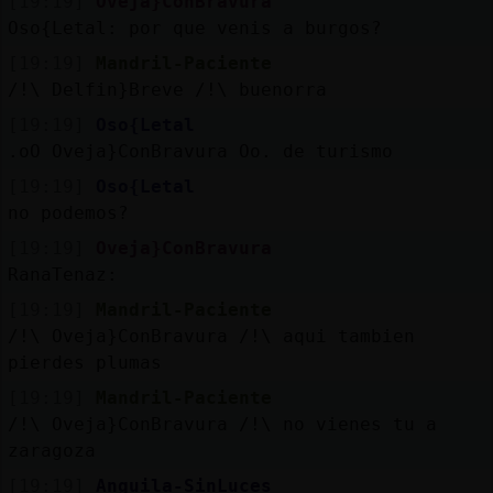
[19:19]
Oveja}ConBravura
Oso{Letal: por que venis a burgos?
[19:19]
Mandril-Paciente
/!\ Delfin}Breve /!\ buenorra
[19:19]
Oso{Letal
.oO Oveja}ConBravura Oo. de turismo
[19:19]
Oso{Letal
no podemos?
[19:19]
Oveja}ConBravura
RanaTenaz:
[19:19]
Mandril-Paciente
/!\ Oveja}ConBravura /!\ aqui tambien
pierdes plumas
[19:19]
Mandril-Paciente
/!\ Oveja}ConBravura /!\ no vienes tu a
zaragoza
[19:19]
Anguila-SinLuces