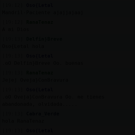
[19:12]
Oso{Letal
Mandril-Paciente ajajjajaaj
[19:12]
RanaTenaz
A mi Dios
[19:13]
Delfin}Breve
Oso{Letal hola
[19:13]
Oso{Letal
.oO Delfin}Breve Oo. buenas
[19:13]
RanaTenaz
Jejej Oveja}ConBravura
[19:13]
Oso{Letal
.oO Oveja}ConBravura Oo. me tienes
abandonada, olvidada.....
[19:13]
Cabra_Verde
hola RanaTenaz
[19:13]
Oso{Letal