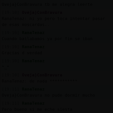
Oveja}ConBravura tb me alegra leerte
[19:10]
Oveja}ConBravura
RanaTenaz: ni yo pero toca intentar pasar
de esas moscardas..
[19:10]
RanaTenaz
Cuando bailabamos ya por fin se iban
[19:10]
RanaTenaz
Gracias d verdad
[19:10]
RanaTenaz
*_*
[19:10]
Oveja}ConBravura
RanaTenaz: de nada ***********
[19:11]
RanaTenaz
Oveja}ConBravura no pude dormir mucho
[19:11]
RanaTenaz
Pero bueno si me eche siesta