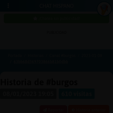
CHAT HISPANO
¡Chatea sin publicidad!
In
ic
ia
r
e
s
ió
n
PUBLICIDAD
s
Portada
Historias
Canal #burgos
2023-01-08
¡C
h
a
te
a
in
u
b
lic
id
a
d
63bb68d369703866b81b0dbb
s
p
!
Historia de #burgos
C
r
e
a
r
n
a
u
e
n
ta
08/01/2023 19:05
610 visitas
u
c
Reportar
Historia anterior