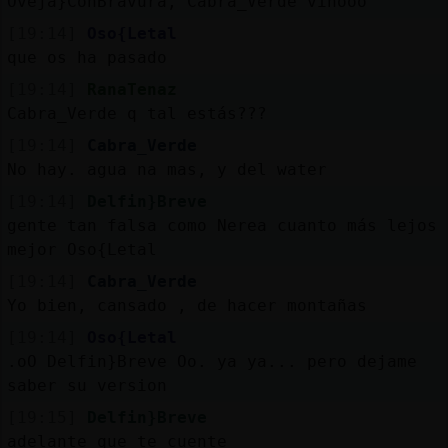
Oveja}ConBravura, Cabra_Verde vinooo
[19:14]
Oso{Letal
que os ha pasado
[19:14]
RanaTenaz
Cabra_Verde q tal estás???
[19:14]
Cabra_Verde
No hay. agua na mas, y del water
[19:14]
Delfin}Breve
gente tan falsa como Nerea cuanto más lejos
mejor Oso{Letal
[19:14]
Cabra_Verde
Yo bien, cansado , de hacer montañas
[19:14]
Oso{Letal
.oO Delfin}Breve Oo. ya ya... pero dejame
saber su version
[19:15]
Delfin}Breve
adelante que te cuente