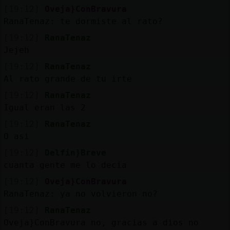
[19:12]
Oveja}ConBravura
RanaTenaz: te dormiste al rato?
[19:12]
RanaTenaz
Jejeh
[19:12]
RanaTenaz
Al rato grande de tu irte
[19:12]
RanaTenaz
Igual eran las 2
[19:12]
RanaTenaz
O asi
[19:12]
Delfin}Breve
cuanta gente me lo decia
[19:12]
Oveja}ConBravura
RanaTenaz: ya no volvieron no?
[19:12]
RanaTenaz
Oveja}ConBravura no, gracias a dios no