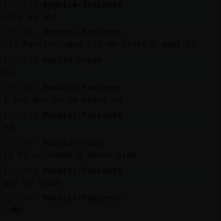
[19:23]
Anguila-SinLuces
Ella es asi
[19:23]
Mandril-Paciente
/!\ Aguila\Fugaz /!\ no tines @ aqui tu
[19:23]
Aguila\Fugaz
nu
[19:23]
Mandril-Paciente
y por que no la pides co
[19:23]
Mandril-Paciente
xd
[19:24]
Aguila\Fugaz
te he saludado 2 veces niño
[19:24]
Mandril-Paciente
que me caido
[19:24]
Mandril-Paciente
co�o