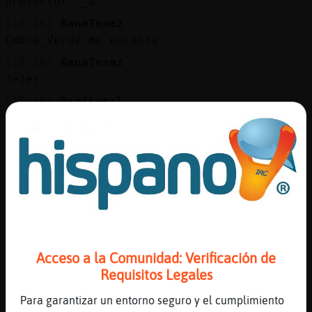
protector *_&
[19:16]
RanaTenaz
Cabra_Verde me encanta
[19:16]
RanaTenaz
Jejej
[19:16]
Oso{Letal
.oO Anguila-SinLuces Oo.
[19:16]
Cabra_Verde
cuanto amor, casi me salgo del chat
[19:16]
Delfin}Breve
que como según ella le tienes envidia...
[19:16]
Anguila-SinLuces
Ah pues sí que está XD
Acceso a la Comunidad: Verificación de
[19:17]
Oso{Letal
Requisitos Legales
.oO Delfin}Breve Oo. si, todas tenemos
envidia
Para garantizar un entorno seguro y el cumplimiento