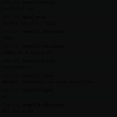
[19:21]
Delfin}Breve
Oso{Letal xd
[19:21]
Oso{Letal
se han ido a la rioja
[19:21]
Mandril-Paciente
xddd
[19:21]
Mandril-Paciente
vamos al a rioja xd
[19:21]
Delfin}Breve
seguramente
[19:21]
Aguila\Fugaz
Mandril-Paciente, ke pasa morcillon
[19:21]
Aguila\Fugaz
xD
[19:21]
Anguila-SinLuces
Ahí nos echa