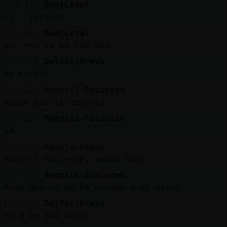
[19:21]
Oso{Letal
si.. jajajaj
[19:21]
Oso{Letal
por eso se ha ido ahi
[19:21]
Delfin}Breve
en serio?
[19:22]
Mandril-Paciente
nadie que le apoyara
[19:22]
Mandril-Paciente
xd
[19:22]
Aguila\Fugaz
Mandril-Paciente, wenas niño
[19:22]
Anguila-SinLuces
Anda que no me ha echado a mí veces
[19:22]
Delfin}Breve
es @ en esa sala?