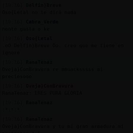
[19:16]
Delfin}Breve
Oso{Letal no te dirá nada
[19:16]
Cabra_Verde
nonte gusta o ke
[19:16]
Oso{Letal
.oO Delfin}Breve Oo. creo que me tiene en
ignore
[19:16]
RanaTenaz
Oveja}ConBravura re mmuacksssss mi
preciosooo
[19:16]
Oveja}ConBravura
RanaTenaz: ERES PURA GLORIA
[19:16]
RanaTenaz
:*:*:*
[19:16]
RanaTenaz
Oveja}ConBravura y tu mi gran armadura mi