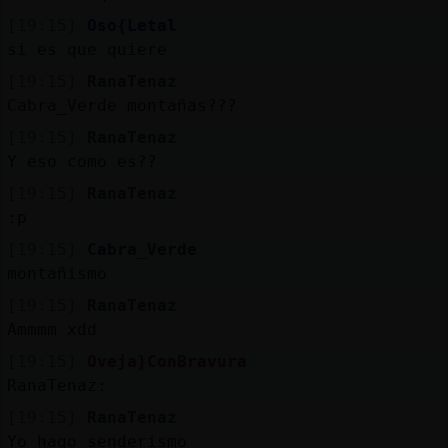
[19:15]
Oso{Letal
si es que quiere
[19:15]
RanaTenaz
Cabra_Verde montañas???
[19:15]
RanaTenaz
Y eso como es??
[19:15]
RanaTenaz
:p
[19:15]
Cabra_Verde
montañismo
[19:15]
RanaTenaz
Ammmm xdd
[19:15]
Oveja}ConBravura
RanaTenaz:
[19:15]
RanaTenaz
Yo hago senderismo