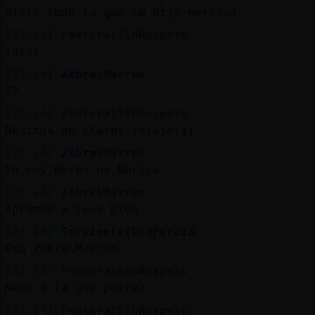
Mis
Viste todo lo que te dije nerissa
blogs
[22:14]
Pantera}SinRespeto
Idiot
[22:14]
Zebra\Marron
Mis
??
foros
[22:14]
Pantera}SinRespeto
Besitos de skater jajajajsj
[22:14]
Zebra\Marron
Registr
Yo soy Nerea no Nerisa
un
[22:14]
Zebra\Marron
canal
Aprende a leer bien
[22:14]
Serpiente{ConPereza
Eso Zebra\Marron
Más
[22:14]
Pantera}SinRespeto
gestion
Nere a la que perrea
[22:14]
Pantera}SinRespeto