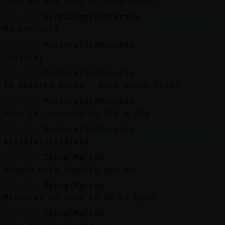
Todo el día aquí lo dudo mucho
[22:23]
Serpiente{ConPereza
No por ella
[22:23]
Pantera}SinRespeto
Jajaajaj
[22:23]
Pantera}SinRespeto
Te quieren mucho , pero mucho lejos
[22:23]
Pantera}SinRespeto
Solo te recuerdo tu día a día
[22:23]
Pantera}SinRespeto
Ajajajajajajajaja
[22:23]
Zebra\Marron
Alguno está loquito por mi
[22:23]
Zebra\Marron
Mientras no seas tu me va bien
[22:23]
Zebra\Marron