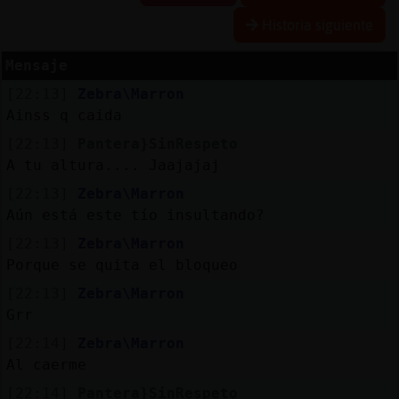
Historia siguiente
Mensaje
Reserva
[22:13]
Zebra\Marron
alias
Ainss q caida
[22:13]
Pantera}SinRespeto
A tu altura.... Jaajajaj
Actuali
[22:13]
Zebra\Marron
contras
Aún está este tío insultando?
[22:13]
Zebra\Marron
Porque se quita el bloqueo
Actuali
[22:13]
Zebra\Marron
IP
Grr
virtual
[22:14]
Zebra\Marron
Al caerme
[22:14]
Pantera}SinRespeto