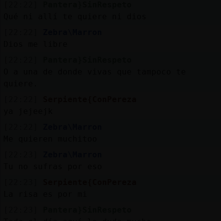
[22:22]
Pantera}SinRespeto
Qué ni allí te quiere ni dios
[22:22]
Zebra\Marron
Dios me libre
[22:22]
Pantera}SinRespeto
O a una de donde vivas que tampoco te
quiere.
[22:22]
Serpiente{ConPereza
ya jejeejk
[22:22]
Zebra\Marron
Me quieren muchitoo
[22:23]
Zebra\Marron
Tu no sufras por eso
[22:23]
Serpiente{ConPereza
La risa es por mi
[22:23]
Pantera}SinRespeto