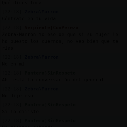
Qué dices loca
[22:18]
Zebra\Marron
Céntrate en tu vida
[22:18]
Serpiente{ConPereza
Zebra\Marron Yo eso de que si su mujer le
ha puesto los cuernos, no veo bien que te
rias
[22:18]
Zebra\Marron
No en mi
[22:18]
Pantera}SinRespeto
Ahí está la conversación del general
[22:18]
Zebra\Marron
No dije eso
[22:18]
Pantera}SinRespeto
Si lo dijiste
[22:18]
Pantera}SinRespeto