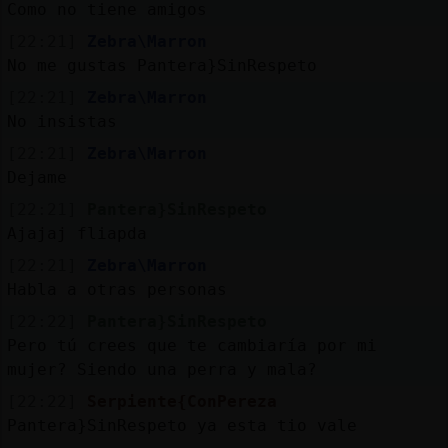
Como no tiene amigos
[22:21]
Zebra\Marron
No me gustas Pantera}SinRespeto
[22:21]
Zebra\Marron
No insistas
[22:21]
Zebra\Marron
Dejame
[22:21]
Pantera}SinRespeto
Ajajaj fliapda
[22:21]
Zebra\Marron
Habla a otras personas
[22:22]
Pantera}SinRespeto
Pero tú crees que te cambiaría por mi
mujer? Siendo una perra y mala?
[22:22]
Serpiente{ConPereza
Pantera}SinRespeto ya esta tio vale