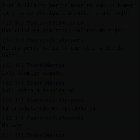
Perr_Brillante parece mentira que un hombre
como tu se decaiga a insultar a una mujer
[22:16]
Pantera}SinRespeto
Más quisiera esa tener valores de mujer....
[22:16]
Pantera}SinRespeto
Ni una perra haría lo que ella a diario
hace
[22:16]
Zebra\Marron
Esta conmigo cegado
[22:16]
Zebra\Marron
Solo entra a insultarme
[22:17]
Pantera}SinRespeto
Tú intelecincia me apasiona si
[22:17]
Pantera}SinRespeto
No veas
[22:17]
Zebra\Marron