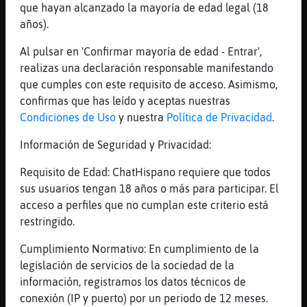
que hayan alcanzado la mayoría de edad legal (18
[22:19]
Pantera}SinRespeto
años).
Eres cobarde y mala
Al pulsar en 'Confirmar mayoría de edad - Entrar',
[22:20]
Pantera}SinRespeto
realizas una declaración responsable manifestando
Ella la gusta ir de víctima , y provocar y
que cumples con este requisito de acceso. Asimismo,
después hay que me insultan jo
confirmas que has leído y aceptas nuestras
[22:20]
Pantera}SinRespeto
Condiciones de Uso
y nuestra
Política de Privacidad
.
Anda por ahí
Información de Seguridad y Privacidad:
[22:20]
Pantera}SinRespeto
Perra mala
Requisito de Edad: ChatHispano requiere que todos
[22:20]
Zebra\Marron
sus usuarios tengan 18 años o más para participar. El
Serpiente{ConPereza tu sabes q kiwiito32 me
acceso a perfiles que no cumplan este criterio está
dice hola nerea enséñame una teta
restringido.
[22:20]
Zebra\Marron
Cumplimiento Normativo: En cumplimiento de la
No me gusta eso
legislación de servicios de la sociedad de la
[22:20]
Zebra\Marron
información, registramos los datos técnicos de
Aunq sea de broma
conexión (IP y puerto) por un periodo de 12 meses.