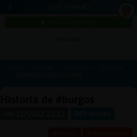
CHAT HISPANO
¡Chatea sin publicidad!
PUBLICIDAD
Iniciar
sesión
Portada
Historias
Canal #burgos
2022-12-04
638d4401e264bb73b43e6860
¡Chatea
sin
publici
Historia de #burgos
04/12/2022 22:13
689 visitas
Crear
una
Reportar
Historia anterior
cuenta