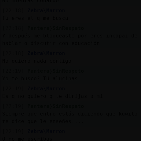
No mientas cobarde
[22:18]
Zebra\Marron
Tu eres el q me busca
[22:18]
Pantera}SinRespeto
Y después me bloqueaste por eres incapaz de
hablar o discutir con educación
[22:18]
Zebra\Marron
No quiero nada contigo
[22:19]
Pantera}SinRespeto
Yo te busco? Tú alucinas
[22:19]
Zebra\Marron
Es q no quiero q te dirijas a mi
[22:19]
Pantera}SinRespeto
Siempre que entro estás diciendo que kuwito
te dice que le enseñes....
[22:19]
Zebra\Marron
Q no me escribas