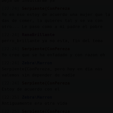
Deja de insultarme ya
[22:24]
Serpiente{ConPereza
Yo en eso estoy de acuerdo una mujer que la
das de comer, la quieres tal y se va con
otro... Le paso como a mi padre el pobre
[22:24]
RanaBrillante
perro_brillante ya no esta, fin del tema
[22:24]
Serpiente{ConPereza
Yo creo que se ha enfadado y con razon eh
[22:24]
Zebra\Marron
Serpiente{ConPereza, pero hoy en día nos
valemos sin depender de nadie
[22:24]
Serpiente{ConPereza
Estoy de acuerdo con el
[22:25]
Zebra\Marron
Antiguamente era otra vida
[22:25]
Serpiente{ConPereza