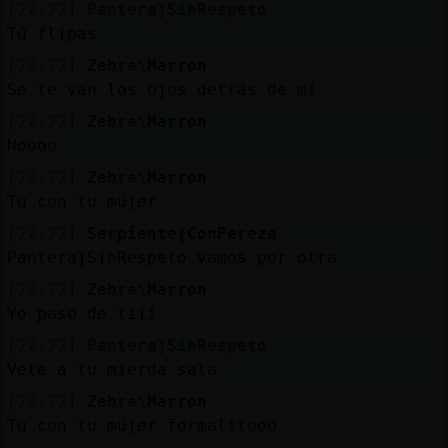
[22:22]
Pantera}SinRespeto
Tú flipas
[22:22]
Zebra\Marron
Se te van los ojos detrás de mi
[22:22]
Zebra\Marron
Noooo
[22:22]
Zebra\Marron
Tu con tu mujer
[22:22]
Serpiente{ConPereza
Pantera}SinRespeto vamos por otra
[22:22]
Zebra\Marron
Yo paso de tiii
[22:22]
Pantera}SinRespeto
Vete a tu mierda sala
[22:22]
Zebra\Marron
Tu con tu mujer formalitooo